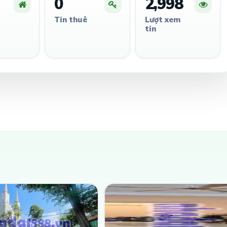
0
2,998
Tin thuê
Lượt xem
tin