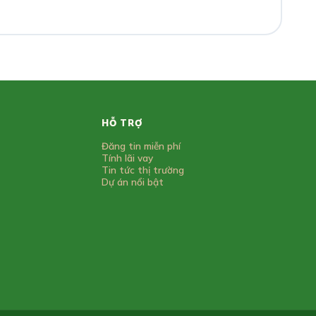
HỖ TRỢ
Đăng tin miễn phí
Tính lãi vay
Tin tức thị trường
Dự án nổi bật