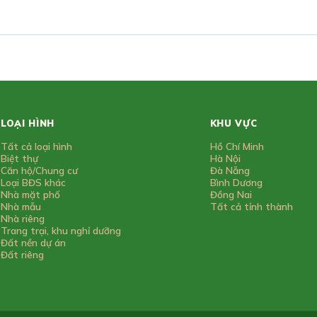
LOẠI HÌNH
KHU VỰC
Tất cả loại hình
Hồ Chí Minh
Biệt thự
Hà Nội
Căn hộ/Chung cư
Đà Nẵng
Loại BĐS khác
Bình Dương
Nhà mặt phố
Đồng Nai
Nhà mẫu
Tất cả tỉnh thành
Nhà riêng
Trang trại, khu nghỉ dưỡng
Đất nền dự án
Đất riêng