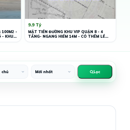
9.9 Tỷ
 100M2 -
MẶT TIỀN ĐƯỜNG KHU VIP QUẬN 8 - 4
 - KHU
TẦNG- NGANG HIẾM 14M - CÓ THÊM LỀ
ĐƯỜNG HƠN 3M
Lọc