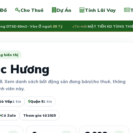
 Đồ
Cho Thuê
Dự Án
Tính Lãi Vay
T
ầng DTSD 60m2- Vào Ở nga
5.88 Tỷ
Tin mới:
MẶT TIỀN KD TÙNG THIỆ
g hiển thị
úc Hương
8. Xem danh sách bất động sản đang bán/cho thuê, thông
nh viên này.
Gò Vấp
1 tin
Quận 5
1 tin
Có Zalo
Tham gia từ 2025