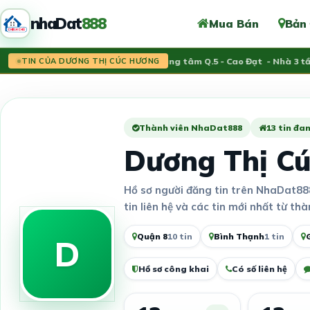
nhaDat
888
Mua Bán
Bản
Tin mới:
Trung tâm Q.5 - Cao Đạt - Nhà 3 t
TIN CỦA DƯƠNG THỊ CÚC HƯƠNG
Thành viên NhaDat888
13 tin đan
Dương Thị C
Hồ sơ người đăng tin trên NhaDat88
tin liên hệ và các tin mới nhất từ thà
Quận 8
10 tin
Bình Thạnh
1 tin
D
Hồ sơ công khai
Có số liên hệ