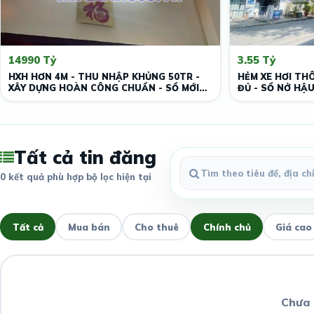
14990 Tỷ
3.55 Tỷ
HXH HƠN 4M - THU NHẬP KHỦNG 50TR -
HẺM XE HƠI TH
XÂY DỰNG HOÀN CÔNG CHUẨN - SỔ MỚI
ĐỦ - SỔ NỞ HẬU
TINH.
Tất cả tin đăng
0 kết quả phù hợp bộ lọc hiện tại
Tất cả
Mua bán
Cho thuê
Chính chủ
Giá cao
Chưa 