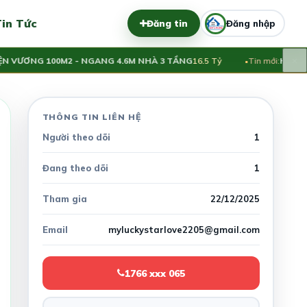
in Tức
Đăng tin
Đăng nhập
×
N VƯƠNG 100M2 - NGANG 4.6M NHÀ 3 TẦNG
16.5 Tỷ
Tin mới:
HÀNG H
THÔNG TIN LIÊN HỆ
Người theo dõi
1
Đang theo dõi
1
Tham gia
22/12/2025
Email
myluckystarlove2205@gmail.com
1766 xxx 065