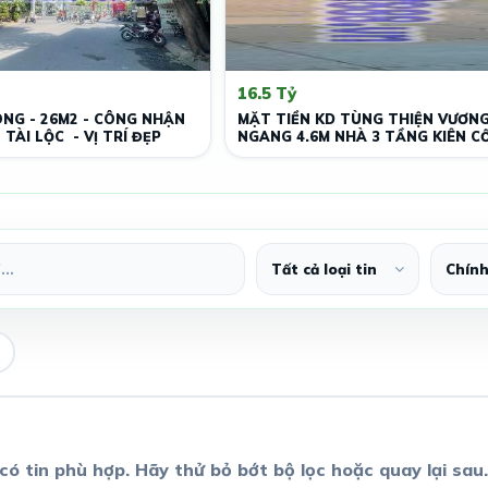
16.5 Tỷ
ÔNG - 26M2 - CÔNG NHẬN
MẶT TIỀN KD TÙNG THIỆN VƯƠNG
 TÀI LỘC - VỊ TRÍ ĐẸP
NGANG 4.6M NHÀ 3 TẦNG KIÊN CỐ
VỰC
có tin phù hợp. Hãy thử bỏ bớt bộ lọc hoặc quay lại sau.