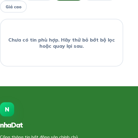
Giá cao
Chưa có tin phù hợp. Hãy thử bỏ bớt bộ lọc
hoặc quay lại sau.
N
nhaDat
888
Cổng thông tin bất động sản chính chủ.