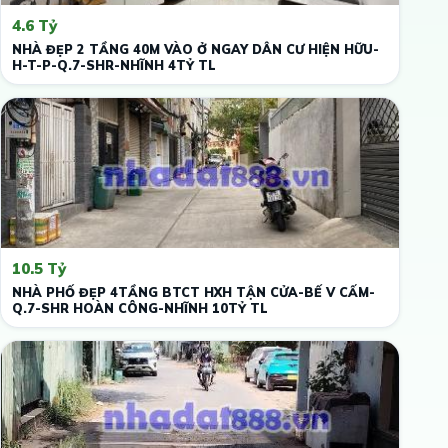
4.6 Tỷ
NHÀ ĐẸP 2 TẦNG 40M VÀO Ở NGAY DÂN CƯ HIỆN HỮU-
H-T-P-Q.7-SHR-NHĨNH 4TỶ TL
10.5 Tỷ
NHÀ PHỐ ĐẸP 4TẦNG BTCT HXH TẬN CỬA-BẾ V CẤM-
Q.7-SHR HOÀN CÔNG-NHĨNH 10TỶ TL