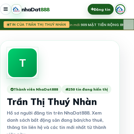
nhaDat
888
Đăng tin
×
Tin mới:
909 MẶT TIỀN RỘNG 8M ĐƯỜ
TIN CỦA TRẦN THỊ THUÝ NHÀN
T
Thành viên NhaDat888
250 tin đang hiển thị
Trần Thị Thuý Nhàn
Hồ sơ người đăng tin trên NhaDat888. Xem
danh sách bất động sản đang bán/cho thuê,
thông tin liên hệ và các tin mới nhất từ thành