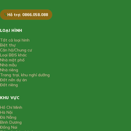
Hỗ trợ: 0866.058.088
LOẠI HÌNH
Tất cả loại hình
Biệt thự
Căn hộ/Chung cư
Loại BĐS khác
Nhà mặt phố
Nhà mẫu
Nhà riêng
Trang trại, khu nghỉ dưỡng
Đất nền dự án
Đất riêng
KHU VỰC
Hồ Chí Minh
Hà Nội
Đà Nẵng
Bình Dương
Đồng Nai