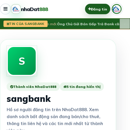
nhaDat
888
Đăng tin
×
Tin mới:
Ông Chủ Gửi Bán Gấp Trả Bank căn Tân 
TIN CỦA SANGBANK
S
Thành viên NhaDat888
5 tin đang hiển thị
sangbank
Hồ sơ người đăng tin trên NhaDat888. Xem
danh sách bất động sản đang bán/cho thuê,
thông tin liên hệ và các tin mới nhất từ thành