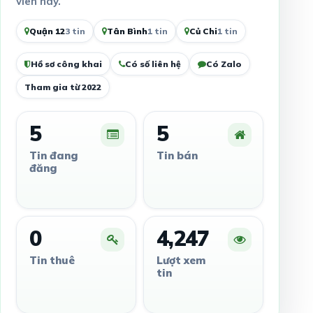
viên này.
Quận 12
3 tin
Tân Bình
1 tin
Củ Chi
1 tin
Hồ sơ công khai
Có số liên hệ
Có Zalo
Tham gia từ 2022
5
5
Tin đang
Tin bán
đăng
0
4,247
Tin thuê
Lượt xem
tin