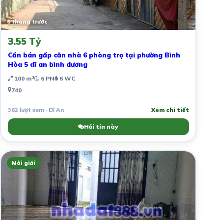
6 tháng trước
3.55 Tỷ
Cần bán gấp căn nhà 6 phòng trọ tại phường Bình
Hòa 5 dĩ an bình dương
100 m²
6 PN
6 WC
740
362 lượt xem · Dĩ An
Xem chi tiết
Hỏi tin này
Môi giới