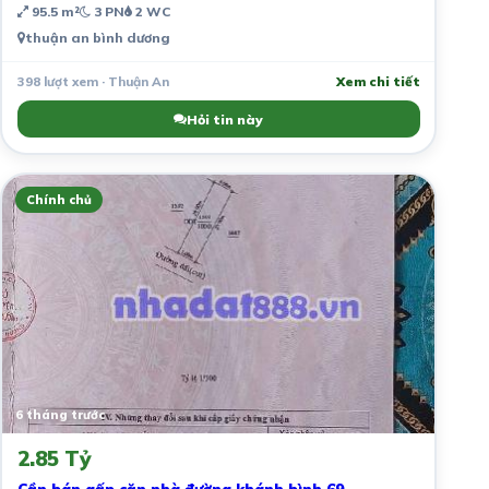
95.5 m²
3 PN
2 WC
thuận an bình dương
398 lượt xem · Thuận An
Xem chi tiết
Hỏi tin này
Chính chủ
6 tháng trước
2.85 Tỷ
Cần bán gấp căn nhà đường khánh bình 69