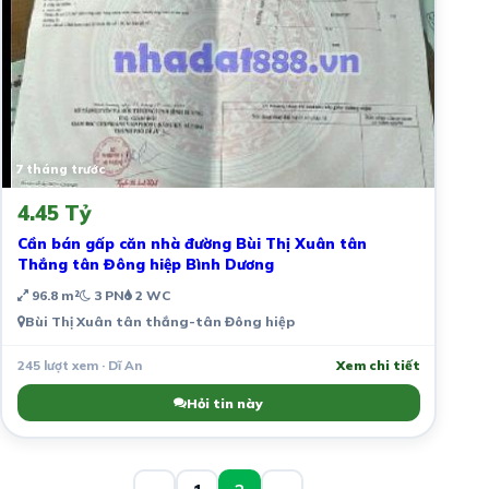
7 tháng trước
4.45 Tỷ
Cần bán gấp căn nhà đường Bùi Thị Xuân tân
Thắng tân Đông hiệp Bình Dương
96.8 m²
3 PN
2 WC
Bùi Thị Xuân tân thắng-tân Đông hiệp
245 lượt xem · Dĩ An
Xem chi tiết
Hỏi tin này