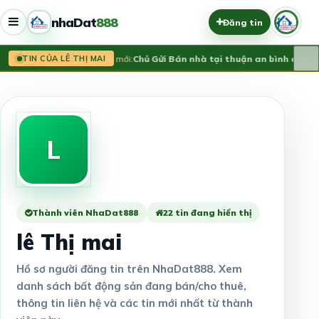
nhaDat
888
Đăng tin
×
Tin mới:
Chủ Gửi Bán nhà tại thuận an bình dương
TIN CỦA LÊ THỊ MAI
L
Thành viên NhaDat888
22 tin đang hiển thị
lê Thị mai
Hồ sơ người đăng tin trên NhaDat888. Xem
danh sách bất động sản đang bán/cho thuê,
thông tin liên hệ và các tin mới nhất từ thành