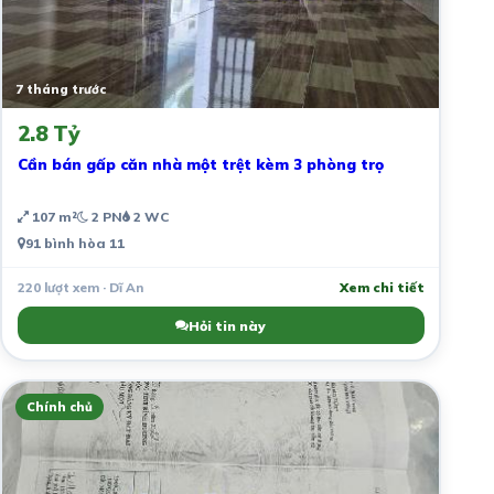
7 tháng trước
2.8 Tỷ
Cần bán gấp căn nhà một trệt kèm 3 phòng trọ
107 m²
2 PN
2 WC
91 bình hòa 11
220 lượt xem · Dĩ An
Xem chi tiết
Hỏi tin này
Chính chủ