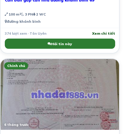
100 m²
3 PN
2 WC
đường khánh bình
374 lượt xem · Tân Uyên
Xem chi tiết
Hỏi tin này
Chính chủ
6 tháng trước