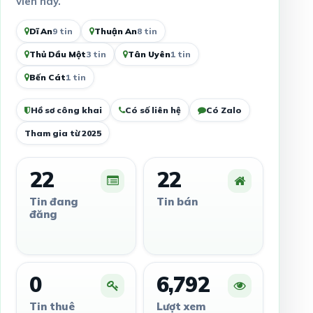
viên này.
Dĩ An
9 tin
Thuận An
8 tin
Thủ Dầu Một
3 tin
Tân Uyên
1 tin
Bến Cát
1 tin
Hồ sơ công khai
Có số liên hệ
Có Zalo
Tham gia từ 2025
22
22
Tin đang
Tin bán
đăng
0
6,792
Tin thuê
Lượt xem