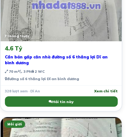
7 tháng trước
4.6 Tỷ
Cần bán gấp căn nhà đường số 6 thắng lợi Dĩ an
bình dương
70 m²
3 PN
2 WC
đường số 6 thắng lợi Dĩ an bình dương
328 lượt xem · Dĩ An
Xem chi tiết
Hỏi tin này
Môi giới