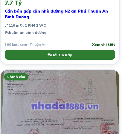
7.7 Tỷ
Cần bán gấp căn nhà đường N2 ăn Phú Thuận An
Bình Dương
110 m²
2 PN
2 WC
thuận an bình dương
390 lượt xem · Thuận An
Xem chi tiết
Hỏi tin này
Chính chủ