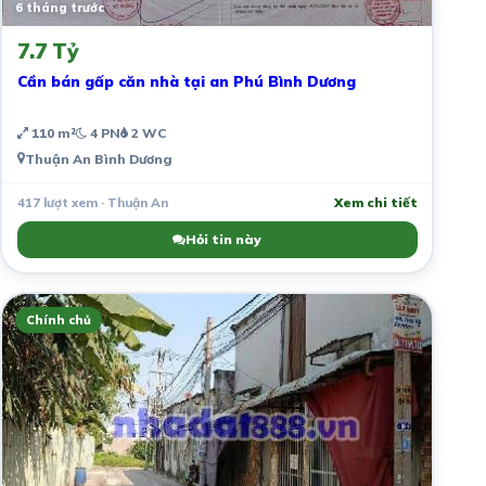
6 tháng trước
7.7 Tỷ
Cần bán gấp căn nhà tại an Phú Bình Dương
110 m²
4 PN
2 WC
Thuận An Bình Dương
417 lượt xem · Thuận An
Xem chi tiết
Hỏi tin này
Chính chủ