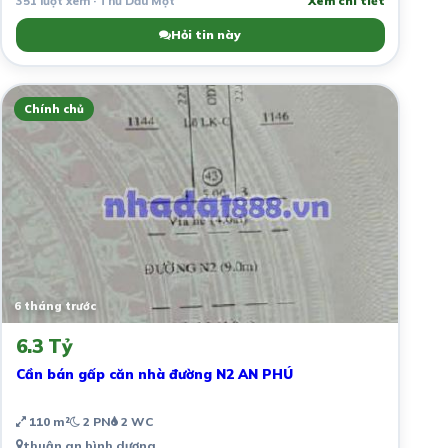
351 lượt xem · Thủ Dầu Một
Xem chi tiết
Hỏi tin này
Chính chủ
6 tháng trước
6.3 Tỷ
Cần bán gấp căn nhà đường N2 AN PHÚ
110 m²
2 PN
2 WC
thuận an bình dương