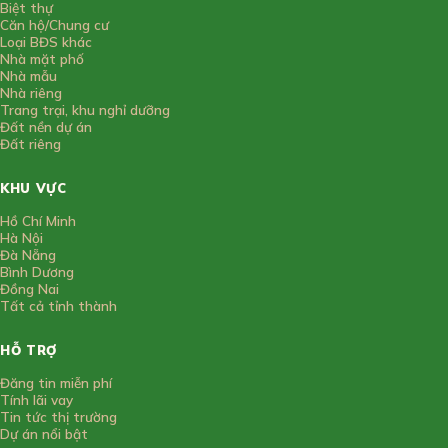
Biệt thự
Căn hộ/Chung cư
Loại BĐS khác
Nhà mặt phố
Nhà mẫu
Nhà riêng
Trang trại, khu nghỉ dưỡng
Đất nền dự án
Đất riêng
KHU VỰC
Hồ Chí Minh
Hà Nội
Đà Nẵng
Bình Dương
Đồng Nai
Tất cả tỉnh thành
HỖ TRỢ
Đăng tin miễn phí
Tính lãi vay
Tin tức thị trường
Dự án nổi bật