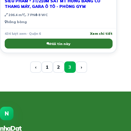
SIÊU PHẨM ² 3T/210M SÁT MT HỒNG BÀNG CÓ
THANG MÁY, GARA Ô TÔ - PHÒNG GYM
206.4 m²
7 PN
8 WC
hồng bàng
434 lượt xem · Quận 6
Xem chi tiết
Hỏi tin này
‹
1
2
3
›
N
nhaDat
888