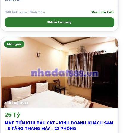
tân tạo
348 lượt xem · Bình Tân
Xem chi tiết
Hỏi tin này
Môi giới
7 tháng trước
26 Tỷ
MẶT TIỀN KHU BÀU CÁT - KINH DOANH KHÁCH SẠN
- 5 TẦNG THANG MÁY - 22 PHÒNG