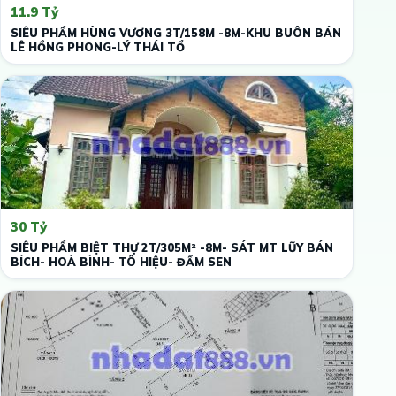
11.9 Tỷ
SIÊU PHẨM HÙNG VƯƠNG 3T/158M -8M-KHU BUÔN BÁN
LÊ HỒNG PHONG-LÝ THÁI TỔ
30 Tỷ
SIÊU PHẨM BIỆT THỰ 2T/305M² -8M- SÁT MT LŨY BÁN
BÍCH- HOÀ BÌNH- TÔ HIỆU- ĐẦM SEN