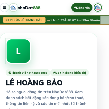
nhaDat
888
Đăng tin
×
Tin mới:
Nhà 3TẦNG 6*14m² Phú Nhuận, 1trệt 
TIN CỦA LÊ HOÀNG BẢO
L
Thành viên NhaDat888
28 tin đang hiển thị
LÊ HOÀNG BẢO
Hồ sơ người đăng tin trên NhaDat888. Xem
danh sách bất động sản đang bán/cho thuê,
thông tin liên hệ và các tin mới nhất từ thành