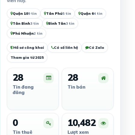
viên này.
Quận 10
9 tin
Tân Phú
5 tin
Quận 6
4 tin
Tân Bình
3 tin
Bình Tân
3 tin
Phú Nhuận
2 tin
Hồ sơ công khai
Có số liên hệ
Có Zalo
Tham gia từ 2025
28
28
Tin đang
Tin bán
đăng
0
10,482
Tin thuê
Lượt xem