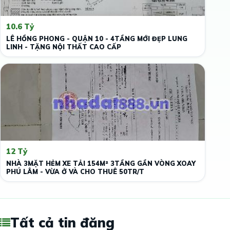
10.6 Tỷ
LÊ HỒNG PHONG - QUẬN 10 - 4TẦNG MỚI ĐẸP LUNG
LINH - TẶNG NỘI THẤT CAO CẤP
12 Tỷ
NHÀ 3MẶT HẺM XE TẢI 154M² 3TẦNG GẦN VÒNG XOAY
PHÚ LÂM - VỪA Ở VÀ CHO THUÊ 50TR/T
Tất cả tin đăng