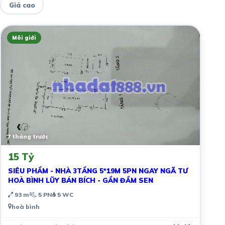
Giá cao
Môi giới
7 tháng trước
15 Tỷ
SIÊU PHẨM - NHÀ 3TẦNG 5*19M 5PN NGAY NGÃ TƯ
HOÀ BÌNH LŨY BÁN BÍCH - GẦN ĐẦM SEN
93 m²
5 PN
5 WC
hoà bình