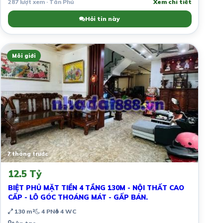
287 lượt xem · Tân Phú
Xem chi tiết
Hỏi tin này
Môi giới
7 tháng trước
12.5 Tỷ
BIỆT PHỦ MẶT TIỀN 4 TẦNG 130M - NỘI THẤT CAO
CẤP - LÔ GÓC THOÁNG MÁT - GẤP BÁN.
130 m²
4 PN
4 WC