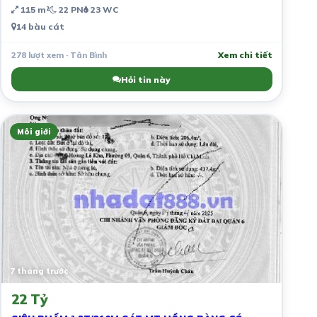
115 m²
22 PN
23 WC
14 bàu cát
278 lượt xem · Tân Bình
Xem chi tiết
Hỏi tin này
Môi giới
7 tháng trước
22 Tỷ