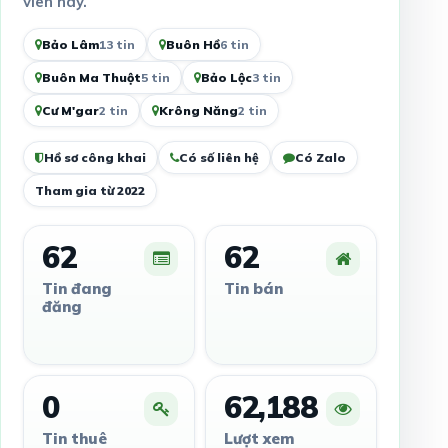
viên này.
Bảo Lâm
13 tin
Buôn Hồ
6 tin
Buôn Ma Thuột
5 tin
Bảo Lộc
3 tin
Cư M'gar
2 tin
Krông Năng
2 tin
Hồ sơ công khai
Có số liên hệ
Có Zalo
Tham gia từ 2022
62
62
Tin đang
Tin bán
đăng
0
62,188
Tin thuê
Lượt xem