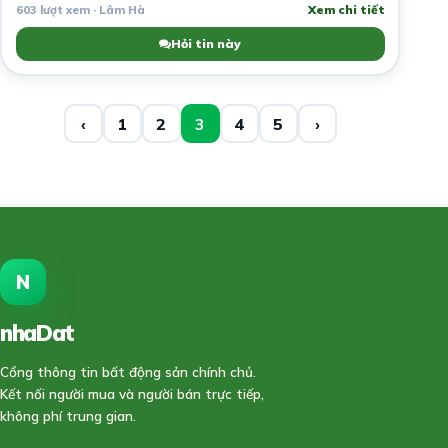
603 lượt xem · Lâm Hà
Xem chi tiết
Hỏi tin này
‹
1
2
3
4
5
›
N
nhaDat
888
Cổng thông tin bất động sản chính chủ.
Kết nối người mua và người bán trực tiếp,
không phí trung gian.