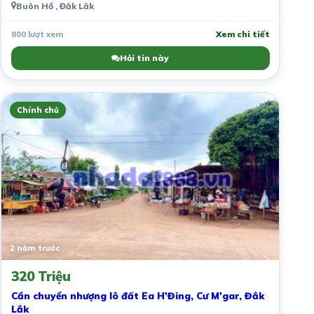
Buôn Hồ , Đăk Lăk
800 lượt xem
Xem chi tiết
Hỏi tin này
Chính chủ
2 năm trước
320 Triệu
Cần chuyển nhượng lô đất Ea H'Đing, Cư M'gar, Đắk
Lắk