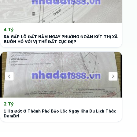
4 Tỷ
RA GẤP LÔ ĐẤT NẰM NGAY PHƯỜNG ĐOÀN KẾT THỊ XÃ
BUÔN HỒ VỚI VỊ THẾ ĐẤT CỰC ĐẸP
2 Tỷ
1 Ha Đất Ở Thành Phố Bảo Lộc Ngay Khu Du Lịch Thác
DamBri