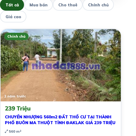
Tất cả
Mua bán
Cho thuê
Chính chủ
Giá cao
Chính chủ
2 năm trước
239 Triệu
CHUYỂN NHƯỢNG 560m2 ĐẤT THỔ CƯ TẠI THÀNH
PHỐ BUÔN MA THUỘT TỈNH ĐAKLAK GIÁ 239 TRIỆU
560 m²