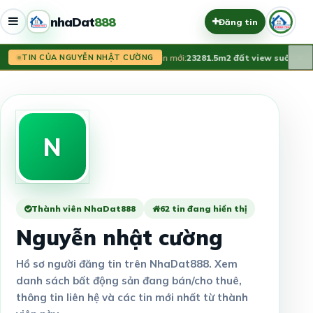
nhaDat
888
Đăng tin
×
Tin mới:
23281.5m2 đất view suối tại 
TIN CỦA NGUYỄN NHẬT CƯỜNG
N
Thành viên NhaDat888
62 tin đang hiển thị
Nguyễn nhật cường
Hồ sơ người đăng tin trên NhaDat888. Xem
danh sách bất động sản đang bán/cho thuê,
thông tin liên hệ và các tin mới nhất từ thành