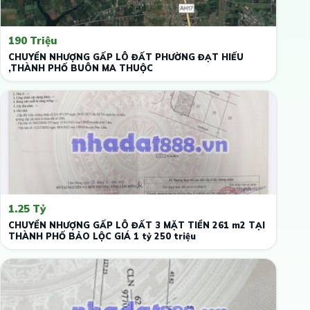
190 Triệu
CHUYỂN NHƯỢNG GẤP LÔ ĐẤT PHƯỜNG ĐẠT HIẾU
,THÀNH PHỐ BUÔN MA THUỘC
1.25 Tỷ
CHUYỂN NHƯỢNG GẤP LÔ ĐẤT 3 MẶT TIỀN 261 m2 TẠI
THÀNH PHỐ BẢO LỘC GIÁ 1 tỷ 250 triệu