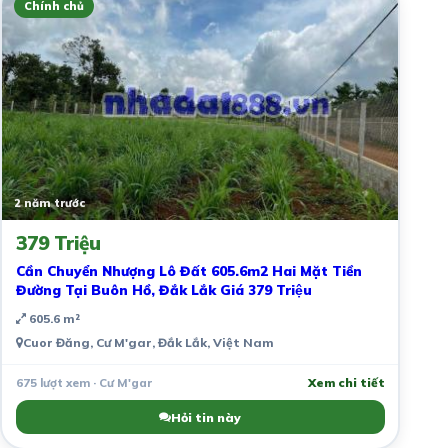
Chính chủ
2 năm trước
379 Triệu
Cần Chuyển Nhượng Lô Đất 605.6m2 Hai Mặt Tiền
Đường Tại Buôn Hồ, Đắk Lắk Giá 379 Triệu
605.6 m²
Cuor Đăng, Cư M'gar, Đắk Lắk, Việt Nam
675 lượt xem · Cư M'gar
Xem chi tiết
Hỏi tin này