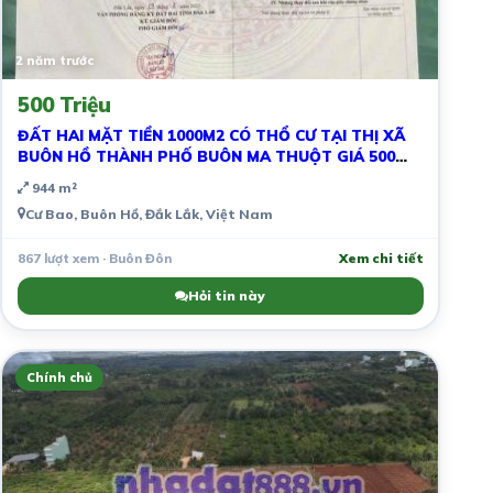
2 năm trước
500 Triệu
ĐẤT HAI MẶT TIỀN 1000M2 CÓ THỔ CƯ TẠI THỊ XÃ
BUÔN HỒ THÀNH PHỐ BUÔN MA THUỘT GIÁ 500
TRIỆU
944 m²
Cư Bao, Buôn Hồ, Đắk Lắk, Việt Nam
867 lượt xem · Buôn Đôn
Xem chi tiết
Hỏi tin này
Chính chủ