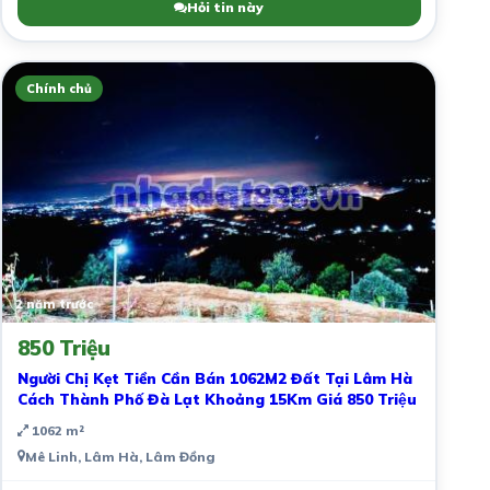
Hỏi tin này
Chính chủ
2 năm trước
850 Triệu
Người Chị Kẹt Tiền Cần Bán 1062M2 Đất Tại Lâm Hà
Cách Thành Phố Đà Lạt Khoảng 15Km Giá 850 Triệu
1062 m²
Mê Linh, Lâm Hà, Lâm Đồng