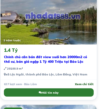
2 năm trước
1.4 Tỷ
Chính chủ cần bán đất view suối hơn 20000m2 có
thổ cư, bán giá ngộp 1 Tỷ 400 Triệu tại Bảo Lộc
20100.9 m²
xã Lộc Ngãi, thành phố Bảo Lộc, Lâm Đồng, Việt Nam
637 lượt xem · Bảo Lâm
Xem chi tiết
Hỏi tin này