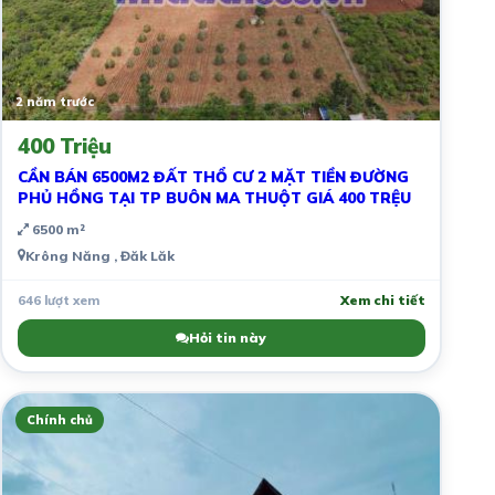
2 năm trước
400 Triệu
CẦN BÁN 6500M2 ĐẤT THỔ CƯ 2 MẶT TIỀN ĐƯỜNG
PHỦ HỒNG TẠI TP BUÔN MA THUỘT GIÁ 400 TRỆU
6500 m²
Krông Năng , Đăk Lăk
646 lượt xem
Xem chi tiết
Hỏi tin này
Chính chủ