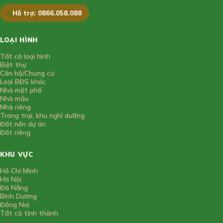
Hỗ trợ: 0866.058.088
LOẠI HÌNH
Tất cả loại hình
Biệt thự
Căn hộ/Chung cư
Loại BĐS khác
Nhà mặt phố
Nhà mẫu
Nhà riêng
Trang trại, khu nghỉ dưỡng
Đất nền dự án
Đất riêng
KHU VỰC
Hồ Chí Minh
Hà Nội
Đà Nẵng
Bình Dương
Đồng Nai
Tất cả tỉnh thành