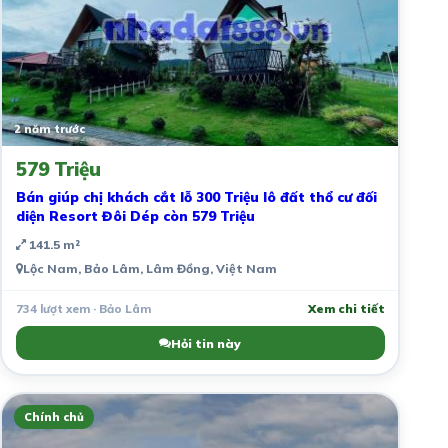
2 năm trước
579 Triệu
Bán giúp chị khách cắt lỗ 300 Triệu lô đất thổ cư đối
diện Resort Đôi Dép còn 579 Triệu
141.5 m²
Lộc Nam, Bảo Lâm, Lâm Đồng, Việt Nam
734 lượt xem · Bảo Lâm
Xem chi tiết
Hỏi tin này
Chính chủ