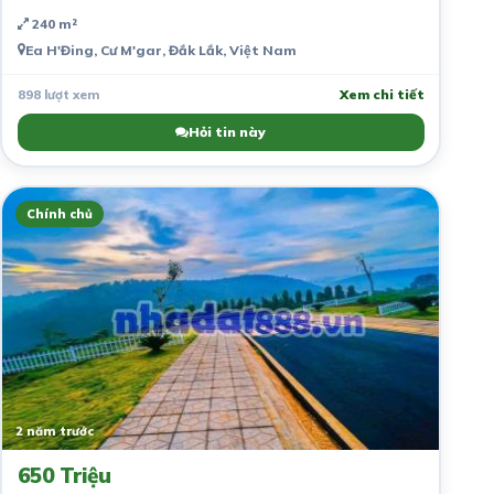
240 m²
Ea H'Đing, Cư M'gar, Đắk Lắk, Việt Nam
898 lượt xem
Xem chi tiết
Hỏi tin này
Chính chủ
2 năm trước
650 Triệu