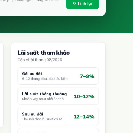
↻ Tính lại
Lãi suất tham khảo
Cập nhật tháng 08/2026
Gói ưu đãi
7–9%
6–12 tháng đầu, đủ điều kiện
Lãi suất thông thường
10–12%
Khoản vay mua nhà / đất ở
Sau ưu đãi
12–14%
Thả nổi theo lãi suất cơ sở