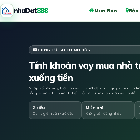
nhaDat
888
Mua Bán
Bản
🏦 CÔNG CỤ TÀI CHÍNH BĐS
Tính khoản vay mua nhà tr
xuống tiền
Nhập số tiền vay, thời hạn và lãi suất để xem ngay khoản trả h
tổng lãi và lịch trả nợ chi tiết. Hỗ trợ dư nợ giảm dần và trả đề
2 kiểu
Miễn phí
Dư nợ giảm dần / trả đều
Không cần đăng nhập