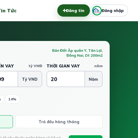
in Tức
Đăng tin
Đăng nhập
Bán Đất Âp quân Y, Tân Lợi,
Đồng Nai, Dt 200m2
ỀN VAY
tỷ VNĐ
THỜI GIAN VAY
năm
Tỷ VND
Năm
%
14%
Trả đều hàng tháng
ực tế phụ thuộc ngân hàng và hồ sơ