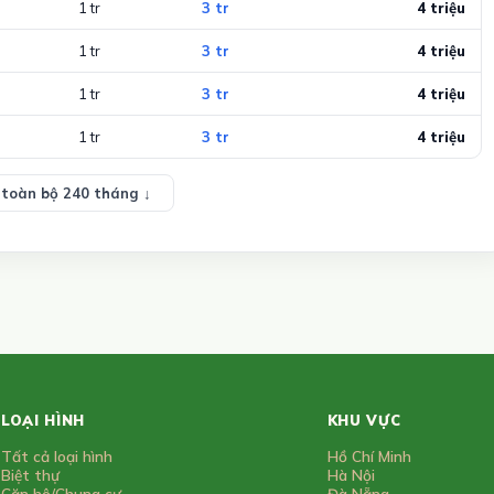
1 tr
3 tr
4 triệu
1 tr
3 tr
4 triệu
1 tr
3 tr
4 triệu
1 tr
3 tr
4 triệu
toàn bộ 240 tháng ↓
LOẠI HÌNH
KHU VỰC
Tất cả loại hình
Hồ Chí Minh
Biệt thự
Hà Nội
Căn hộ/Chung cư
Đà Nẵng