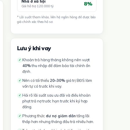
Nhà ở xã hội
8%
Gói hỗ trợ 120.000 tỷ
* Lãi suất tham khảo, liên hệ ngân hàng để được báo
giá chính xác theo hồ sơ.
Lưu ý khi vay
Khoản trả hàng tháng không nên vượt
✓
40%
thu nhập để đảm bảo tài chính ổn
định.
Nên có tối thiểu
20–30%
giá trị BĐS làm
✓
vốn tự có trước khi vay.
Hỏi rõ lãi suất sau ưu đãi và điều khoản
✓
phạt trả nợ trước hạn trước khi ký hợp
đồng.
Phương thức
dư nợ giảm dần
tổng lãi
✓
thấp hơn nhưng tháng đầu trả nhiều hơn.