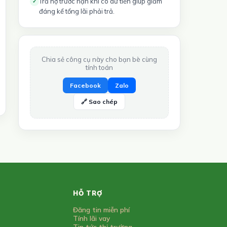
Trả nợ trước hạn khi có dư tiền giúp giảm
✓
đáng kể tổng lãi phải trả.
Chia sẻ công cụ này cho bạn bè cùng
tính toán
Facebook
Zalo
🔗 Sao chép
HỖ TRỢ
Đăng tin miễn phí
Tính lãi vay
Tin tức thị trường