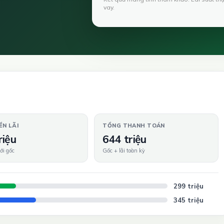
vay.
ỀN LÃI
TỔNG THANH TOÁN
riệu
644 triệu
ới gốc
Gốc + lãi toàn kỳ
299 triệu
345 triệu