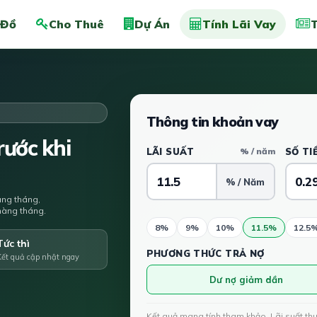
 Đồ
Cho Thuê
Dự Án
Tính Lãi Vay
T
Thông tin khoản vay
ước khi
LÃI SUẤT
% / năm
SỐ TI
% / Năm
àng tháng,
u hàng tháng.
8%
9%
10%
11.5%
12.5
Tức thì
PHƯƠNG THỨC TRẢ NỢ
Kết quả cập nhật ngay
Dư nợ giảm dần
Kết quả mang tính tham khảo. Lãi suất th