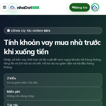
nhaDat
888
Đăng tin
🏦 CÔNG CỤ TÀI CHÍNH BĐS
Tính khoản vay mua nhà trước
khi xuống tiền
Nhập số tiền vay, thời hạn và lãi suất để xem ngay khoản trả hàng tháng,
tổng lãi và lịch trả nợ chi tiết. Hỗ trợ dư nợ giảm dần và trả đều hàng
tháng.
2 kiểu
Dư nợ giảm dần / trả đều
Miễn phí
Không cần đăng nhập
Tức thì