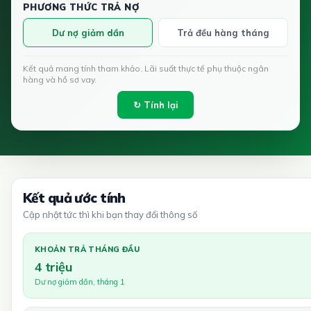
PHƯƠNG THỨC TRẢ NỢ
Dư nợ giảm dần
Trả đều hàng tháng
Kết quả mang tính tham khảo. Lãi suất thực tế phụ thuộc ngân
hàng và hồ sơ vay.
↻ Tính lại
Kết quả ước tính
Cập nhật tức thì khi bạn thay đổi thông số
KHOẢN TRẢ THÁNG ĐẦU
4 triệu
Dư nợ giảm dần, tháng 1