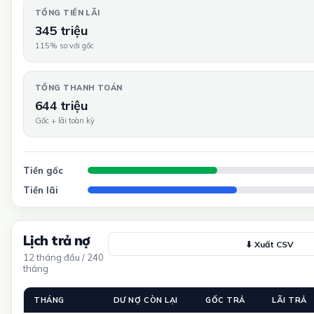
TỔNG TIỀN LÃI
345 triệu
115% so với gốc
TỔNG THANH TOÁN
644 triệu
Gốc + lãi toàn kỳ
Tiền gốc
Tiền lãi
Lịch trả nợ
⬇ Xuất CSV
12 tháng đầu / 240
tháng
THÁNG
DƯ NỢ CÒN LẠI
GỐC TRẢ
LÃI TRẢ