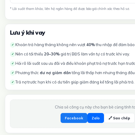
* Lãi suất tham khảo, liên hệ ngân hàng để được báo giá chính xác theo hồ sơ.
Lưu ý khi vay
Khoản trả hàng tháng không nên vượt
40%
thu nhập để đảm bảo t
✓
Nên có tối thiểu
20–30%
giá trị BĐS làm vốn tự có trước khi vay.
✓
Hỏi rõ lãi suất sau ưu đãi và điều khoản phạt trả nợ trước hạn trướ
✓
Phương thức
dư nợ giảm dần
tổng lãi thấp hơn nhưng tháng đầu 
✓
Trả nợ trước hạn khi có dư tiền giúp giảm đáng kể tổng lãi phải trả.
✓
Chia sẻ công cụ này cho bạn bè cùng tính t
Facebook
Zalo
🔗 Sao chép