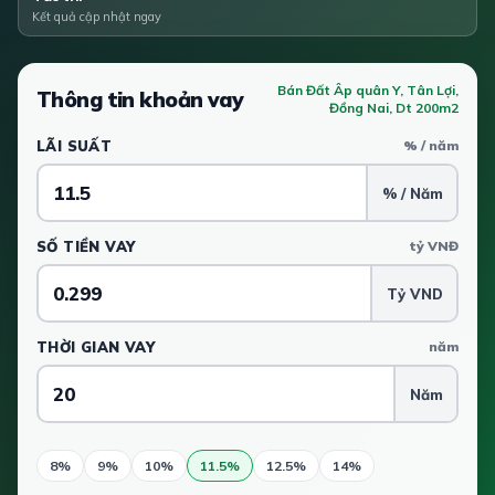
Kết quả cập nhật ngay
Bán Đất Âp quân Y, Tân Lợi,
Thông tin khoản vay
Đồng Nai, Dt 200m2
LÃI SUẤT
% / năm
% / Năm
SỐ TIỀN VAY
tỷ VNĐ
Tỷ VND
THỜI GIAN VAY
năm
Năm
8%
9%
10%
11.5%
12.5%
14%