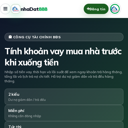
nhaDat
888
Đăng tin
🏦 CÔNG CỤ TÀI CHÍNH BĐS
Tính khoản vay mua nhà trước
khi xuống tiền
Nhập số tiền vay, thời hạn và lãi suất để xem ngay khoản trả hàng tháng,
tổng lãi và lịch trả nợ chi tiết. Hỗ trợ dư nợ giảm dần và trả đều hàng
tháng.
2 kiểu
Dư nợ giảm dần / trả đều
Miễn phí
Không cần đăng nhập
Tức thì