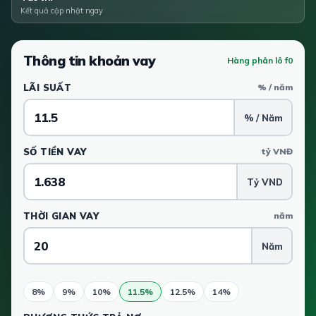
Kết quả cập nhật ngay
Thông tin khoản vay
Hàng phân lô f0
LÃI SUẤT
% / năm
% / Năm
SỐ TIỀN VAY
tỷ VNĐ
Tỷ VND
THỜI GIAN VAY
năm
Năm
8%
9%
10%
11.5%
12.5%
14%