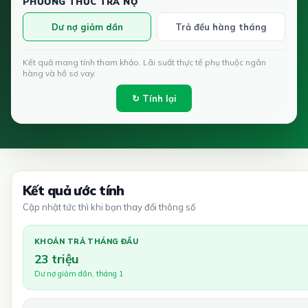
PHƯƠNG THỨC TRẢ NỢ
Dư nợ giảm dần
Trả đều hàng tháng
Kết quả mang tính tham khảo. Lãi suất thực tế phụ thuộc ngân
hàng và hồ sơ vay.
↻ Tính lại
Kết quả ước tính
Cập nhật tức thì khi bạn thay đổi thông số
KHOẢN TRẢ THÁNG ĐẦU
23 triệu
Dư nợ giảm dần, tháng 1