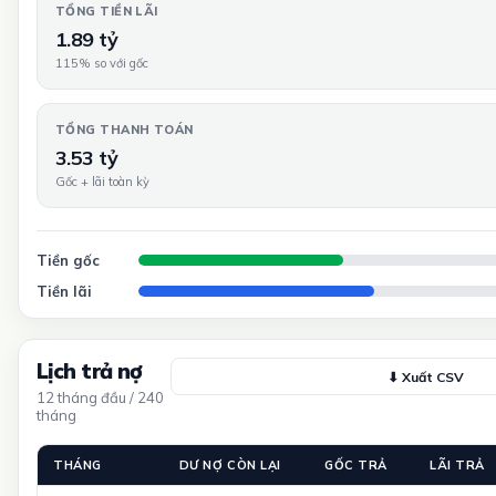
TỔNG TIỀN LÃI
1.89 tỷ
115% so với gốc
TỔNG THANH TOÁN
3.53 tỷ
Gốc + lãi toàn kỳ
Tiền gốc
Tiền lãi
Lịch trả nợ
⬇ Xuất CSV
12 tháng đầu / 240
tháng
THÁNG
DƯ NỢ CÒN LẠI
GỐC TRẢ
LÃI TRẢ