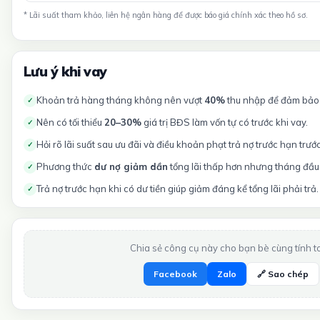
* Lãi suất tham khảo, liên hệ ngân hàng để được báo giá chính xác theo hồ sơ.
Lưu ý khi vay
Khoản trả hàng tháng không nên vượt
40%
thu nhập để đảm bảo t
✓
Nên có tối thiểu
20–30%
giá trị BĐS làm vốn tự có trước khi vay.
✓
Hỏi rõ lãi suất sau ưu đãi và điều khoản phạt trả nợ trước hạn trướ
✓
Phương thức
dư nợ giảm dần
tổng lãi thấp hơn nhưng tháng đầu 
✓
Trả nợ trước hạn khi có dư tiền giúp giảm đáng kể tổng lãi phải trả.
✓
Chia sẻ công cụ này cho bạn bè cùng tính t
Facebook
Zalo
🔗 Sao chép