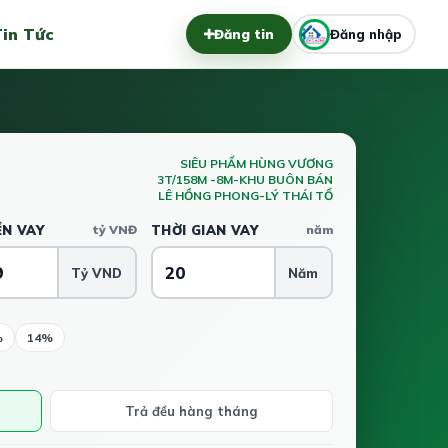
in Tức
Đăng tin
Đăng nhập
SIÊU PHẨM HÙNG VƯƠNG
3T/158M -8M-KHU BUÔN BÁN
LÊ HỒNG PHONG-LÝ THÁI TỔ
ỀN VAY
tỷ VNĐ
THỜI GIAN VAY
năm
Tỷ VND
Năm
%
14%
Trả đều hàng tháng