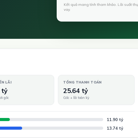
Kết quả mang tính tham khảo. Lãi suất th
vay.
ỀN LÃI
TỔNG THANH TOÁN
 tỷ
25.64 tỷ
ới gốc
Gốc + lãi toàn kỳ
11.90 tỷ
13.74 tỷ