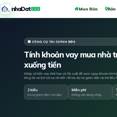
nhaDat
888
Mua Bán
Bản
🏦 CÔNG CỤ TÀI CHÍNH BĐS
Tính khoản vay mua nhà tr
xuống tiền
Nhập số tiền vay, thời hạn và lãi suất để xem ngay khoản trả h
tổng lãi và lịch trả nợ chi tiết. Hỗ trợ dư nợ giảm dần và trả đề
2 kiểu
Miễn phí
Dư nợ giảm dần / trả đều
Không cần đăng nhập