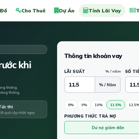
 Đồ
Cho Thuê
Dự Án
Tính Lãi Vay
T
Thông tin khoản vay
ước khi
LÃI SUẤT
% / năm
SỐ TI
% / Năm
àng tháng,
u hàng tháng.
8%
9%
10%
11.5%
12.5
Tức thì
Kết quả cập nhật ngay
PHƯƠNG THỨC TRẢ NỢ
Dư nợ giảm dần