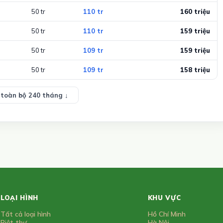
50 tr
110 tr
160 triệu
50 tr
110 tr
159 triệu
50 tr
109 tr
159 triệu
50 tr
109 tr
158 triệu
toàn bộ 240 tháng ↓
LOẠI HÌNH
KHU VỰC
Tất cả loại hình
Hồ Chí Minh
Biệt thự
Hà Nội