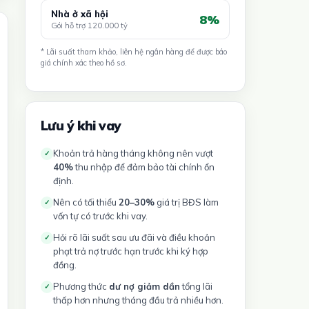
Nhà ở xã hội
8%
Gói hỗ trợ 120.000 tỷ
* Lãi suất tham khảo, liên hệ ngân hàng để được báo
giá chính xác theo hồ sơ.
Lưu ý khi vay
Khoản trả hàng tháng không nên vượt
✓
40%
thu nhập để đảm bảo tài chính ổn
định.
Nên có tối thiểu
20–30%
giá trị BĐS làm
✓
vốn tự có trước khi vay.
Hỏi rõ lãi suất sau ưu đãi và điều khoản
✓
phạt trả nợ trước hạn trước khi ký hợp
đồng.
Phương thức
dư nợ giảm dần
tổng lãi
✓
thấp hơn nhưng tháng đầu trả nhiều hơn.