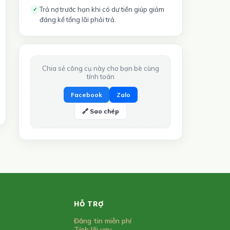
Trả nợ trước hạn khi có dư tiền giúp giảm
✓
đáng kể tổng lãi phải trả.
Chia sẻ công cụ này cho bạn bè cùng
tính toán
Facebook
Zalo
🔗 Sao chép
HỖ TRỢ
Đăng tin miễn phí
Tính lãi vay