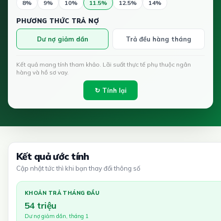
8%
9%
10%
11.5%
12.5%
14%
PHƯƠNG THỨC TRẢ NỢ
Dư nợ giảm dần
Trả đều hàng tháng
Kết quả mang tính tham khảo. Lãi suất thực tế phụ thuộc ngân
hàng và hồ sơ vay.
↻ Tính lại
Kết quả ước tính
Cập nhật tức thì khi bạn thay đổi thông số
KHOẢN TRẢ THÁNG ĐẦU
54 triệu
Dư nợ giảm dần, tháng 1