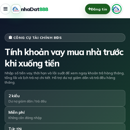
nhaDat
888
Đăng tin
🏦 CÔNG CỤ TÀI CHÍNH BĐS
Tính khoản vay mua nhà trước
khi xuống tiền
Nhập số tiền vay, thời hạn và lãi suất để xem ngay khoản trả hàng tháng,
tổng lãi và lịch trả nợ chi tiết. Hỗ trợ dư nợ giảm dần và trả đều hàng
tháng.
2 kiểu
Dư nợ giảm dần / trả đều
Miễn phí
Không cần đăng nhập
Tức thì