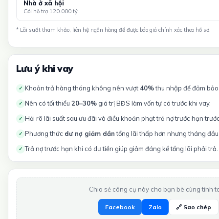
Nhà ở xã hội
Gói hỗ trợ 120.000 tỷ
* Lãi suất tham khảo, liên hệ ngân hàng để được báo giá chính xác theo hồ sơ.
Lưu ý khi vay
Khoản trả hàng tháng không nên vượt
40%
thu nhập để đảm bảo t
✓
Nên có tối thiểu
20–30%
giá trị BĐS làm vốn tự có trước khi vay.
✓
Hỏi rõ lãi suất sau ưu đãi và điều khoản phạt trả nợ trước hạn trướ
✓
Phương thức
dư nợ giảm dần
tổng lãi thấp hơn nhưng tháng đầu 
✓
Trả nợ trước hạn khi có dư tiền giúp giảm đáng kể tổng lãi phải trả.
✓
Chia sẻ công cụ này cho bạn bè cùng tính t
Facebook
Zalo
🔗 Sao chép