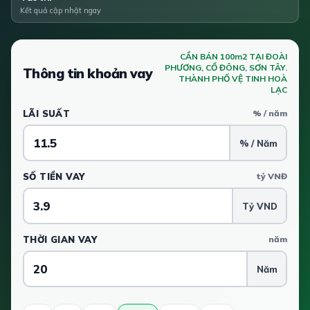
Kết quả cập nhật ngay
CẦN BÁN 100m2 TẠI ĐOÀI
PHƯƠNG, CỔ ĐÔNG, SƠN TÂY.
Thông tin khoản vay
THÀNH PHỐ VỆ TINH HOÀ
LẠC
LÃI SUẤT
% / năm
% / Năm
SỐ TIỀN VAY
tỷ VNĐ
Tỷ VND
THỜI GIAN VAY
năm
Năm