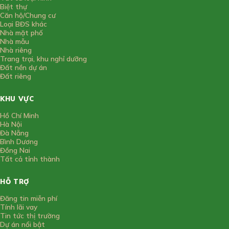
Biệt thự
Căn hộ/Chung cư
Loại BĐS khác
Nhà mặt phố
Nhà mẫu
Nhà riêng
Trang trại, khu nghỉ dưỡng
Đất nền dự án
Đất riêng
KHU VỰC
Hồ Chí Minh
Hà Nội
Đà Nẵng
Bình Dương
Đồng Nai
Tất cả tỉnh thành
HỖ TRỢ
Đăng tin miễn phí
Tính lãi vay
Tin tức thị trường
Dự án nổi bật