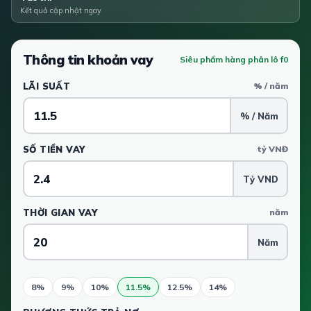
Kết quả cập nhật ngay
Thông tin khoản vay
Siêu phẩm hàng phân lô f0
LÃI SUẤT
% / năm
% / Năm
SỐ TIỀN VAY
tỷ VNĐ
Tỷ VND
THỜI GIAN VAY
năm
Năm
8%
9%
10%
11.5%
12.5%
14%