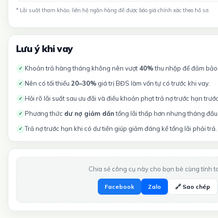
* Lãi suất tham khảo, liên hệ ngân hàng để được báo giá chính xác theo hồ sơ.
Lưu ý khi vay
Khoản trả hàng tháng không nên vượt
40%
thu nhập để đảm bảo t
✓
Nên có tối thiểu
20–30%
giá trị BĐS làm vốn tự có trước khi vay.
✓
Hỏi rõ lãi suất sau ưu đãi và điều khoản phạt trả nợ trước hạn trướ
✓
Phương thức
dư nợ giảm dần
tổng lãi thấp hơn nhưng tháng đầu 
✓
Trả nợ trước hạn khi có dư tiền giúp giảm đáng kể tổng lãi phải trả.
✓
Chia sẻ công cụ này cho bạn bè cùng tính t
Facebook
Zalo
🔗 Sao chép