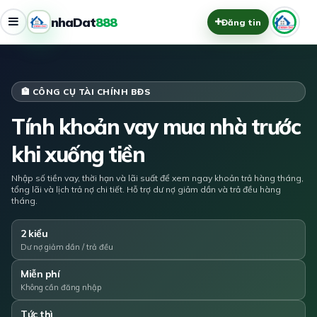
nhaDat
888
Đăng tin
🏦 CÔNG CỤ TÀI CHÍNH BĐS
Tính khoản vay mua nhà trước
khi xuống tiền
Nhập số tiền vay, thời hạn và lãi suất để xem ngay khoản trả hàng tháng,
tổng lãi và lịch trả nợ chi tiết. Hỗ trợ dư nợ giảm dần và trả đều hàng
tháng.
2 kiểu
Dư nợ giảm dần / trả đều
Miễn phí
Không cần đăng nhập
Tức thì