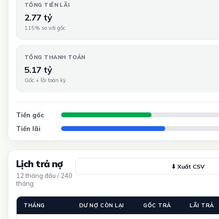
TỔNG TIỀN LÃI
2.77 tỷ
115% so với gốc
TỔNG THANH TOÁN
5.17 tỷ
Gốc + lãi toàn kỳ
Tiền gốc
Tiền lãi
Lịch trả nợ
⬇ Xuất CSV
12 tháng đầu / 240
tháng
THÁNG
DƯ NỢ CÒN LẠI
GỐC TRẢ
LÃI TRẢ