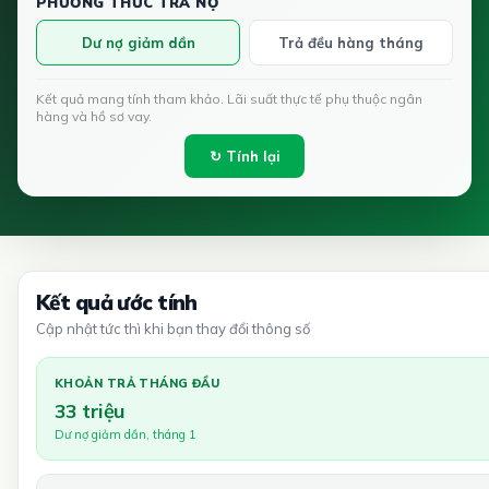
PHƯƠNG THỨC TRẢ NỢ
Dư nợ giảm dần
Trả đều hàng tháng
Kết quả mang tính tham khảo. Lãi suất thực tế phụ thuộc ngân
hàng và hồ sơ vay.
↻ Tính lại
Kết quả ước tính
Cập nhật tức thì khi bạn thay đổi thông số
KHOẢN TRẢ THÁNG ĐẦU
33 triệu
Dư nợ giảm dần, tháng 1