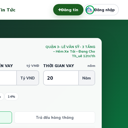
in Tức
Đăng tin
Đăng nhập
QUẬN 3- LÊ VĂN SỸ- 3 TẦNG
– Hẻm Xe Tải – Đang Cho
Th_uê 12tr/th
ỀN VAY
tỷ VNĐ
THỜI GIAN VAY
năm
Tỷ VND
Năm
%
14%
Trả đều hàng tháng