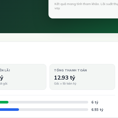
Kết quả mang tính tham khảo. Lãi suất th
vay.
ỀN LÃI
TỔNG THANH TOÁN
tỷ
12.93 tỷ
ới gốc
Gốc + lãi toàn kỳ
6 tỷ
6.93 tỷ