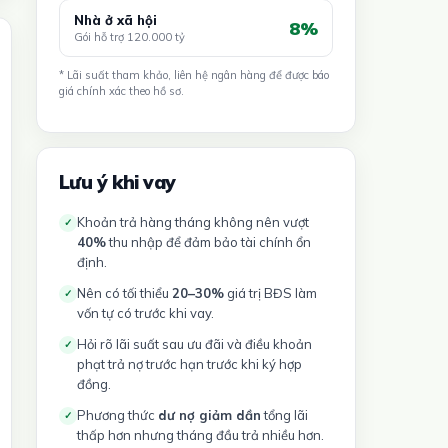
Nhà ở xã hội
8%
Gói hỗ trợ 120.000 tỷ
* Lãi suất tham khảo, liên hệ ngân hàng để được báo
giá chính xác theo hồ sơ.
Lưu ý khi vay
Khoản trả hàng tháng không nên vượt
✓
40%
thu nhập để đảm bảo tài chính ổn
định.
Nên có tối thiểu
20–30%
giá trị BĐS làm
✓
vốn tự có trước khi vay.
Hỏi rõ lãi suất sau ưu đãi và điều khoản
✓
phạt trả nợ trước hạn trước khi ký hợp
đồng.
Phương thức
dư nợ giảm dần
tổng lãi
✓
thấp hơn nhưng tháng đầu trả nhiều hơn.