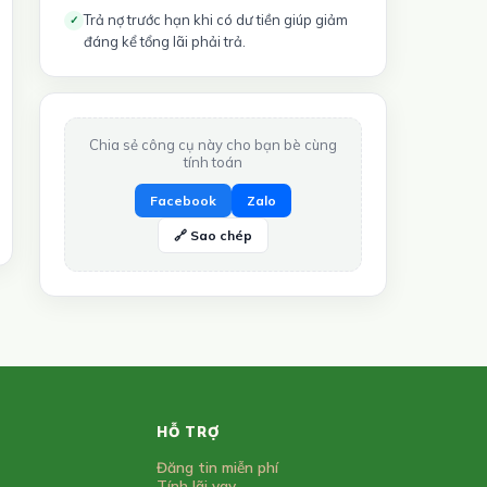
Trả nợ trước hạn khi có dư tiền giúp giảm
✓
đáng kể tổng lãi phải trả.
Chia sẻ công cụ này cho bạn bè cùng
tính toán
Facebook
Zalo
🔗 Sao chép
HỖ TRỢ
Đăng tin miễn phí
Tính lãi vay