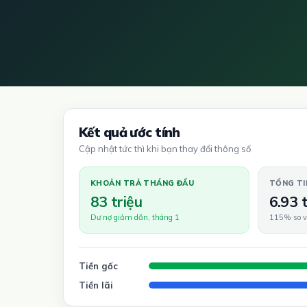
Kết quả ước tính
Cập nhật tức thì khi bạn thay đổi thông số
KHOẢN TRẢ THÁNG ĐẦU
TỔNG TI
83 triệu
6.93 
Dư nợ giảm dần, tháng 1
115% so v
Tiền gốc
Tiền lãi