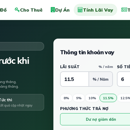
 Đồ
Cho Thuê
Dự Án
Tính Lãi Vay
T
Thông tin khoản vay
ước khi
LÃI SUẤT
% / năm
SỐ TI
% / Năm
àng tháng,
u hàng tháng.
8%
9%
10%
11.5%
12.5
Tức thì
Kết quả cập nhật ngay
PHƯƠNG THỨC TRẢ NỢ
Dư nợ giảm dần