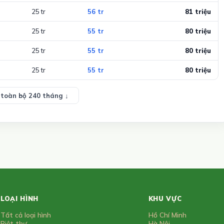
25 tr
56 tr
81 triệu
25 tr
55 tr
80 triệu
25 tr
55 tr
80 triệu
25 tr
55 tr
80 triệu
toàn bộ 240 tháng ↓
LOẠI HÌNH
KHU VỰC
Tất cả loại hình
Hồ Chí Minh
Biệt thự
Hà Nội