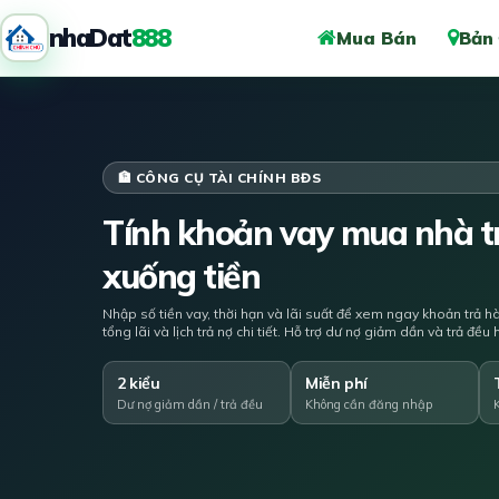
nhaDat
888
Mua Bán
Bản
🏦 CÔNG CỤ TÀI CHÍNH BĐS
Tính khoản vay mua nhà tr
xuống tiền
Nhập số tiền vay, thời hạn và lãi suất để xem ngay khoản trả h
tổng lãi và lịch trả nợ chi tiết. Hỗ trợ dư nợ giảm dần và trả đề
2 kiểu
Miễn phí
Dư nợ giảm dần / trả đều
Không cần đăng nhập