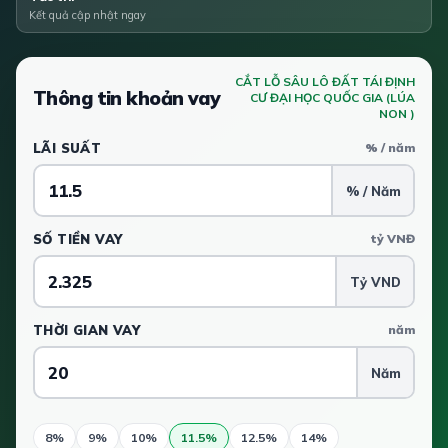
Kết quả cập nhật ngay
CẮT LỖ SÂU LÔ ĐẤT TÁI ĐỊNH
Thông tin khoản vay
CƯ ĐẠI HỌC QUỐC GIA (LÚA
NON )
LÃI SUẤT
% / năm
% / Năm
SỐ TIỀN VAY
tỷ VNĐ
Tỷ VND
THỜI GIAN VAY
năm
Năm
8%
9%
10%
11.5%
12.5%
14%