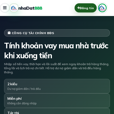
nhaDat
888
Đăng tin
🏦 CÔNG CỤ TÀI CHÍNH BĐS
Tính khoản vay mua nhà trước
khi xuống tiền
Nhập số tiền vay, thời hạn và lãi suất để xem ngay khoản trả hàng tháng,
tổng lãi và lịch trả nợ chi tiết. Hỗ trợ dư nợ giảm dần và trả đều hàng
tháng.
2 kiểu
Dư nợ giảm dần / trả đều
Miễn phí
Không cần đăng nhập
Tức thì