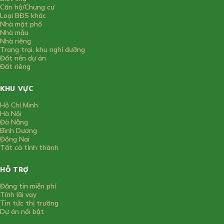
Căn hộ/Chung cư
Loại BĐS khác
Nhà mặt phố
Nhà mẫu
Nhà riêng
Trang trại, khu nghỉ dưỡng
Đất nền dự án
Đất riêng
KHU VỰC
Hồ Chí Minh
Hà Nội
Đà Nẵng
Bình Dương
Đồng Nai
Tất cả tỉnh thành
HỖ TRỢ
Đăng tin miễn phí
Tính lãi vay
Tin tức thị trường
Dự án nổi bật