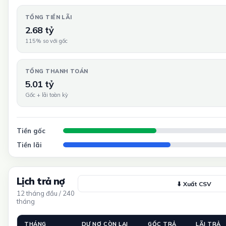
TỔNG TIỀN LÃI
2.68 tỷ
115% so với gốc
TỔNG THANH TOÁN
5.01 tỷ
Gốc + lãi toàn kỳ
Tiền gốc
Tiền lãi
Lịch trả nợ
⬇ Xuất CSV
12 tháng đầu / 240
tháng
THÁNG
DƯ NỢ CÒN LẠI
GỐC TRẢ
LÃI TRẢ