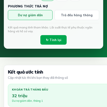
PHƯƠNG THỨC TRẢ NỢ
Dư nợ giảm dần
Trả đều hàng tháng
Kết quả mang tính tham khảo. Lãi suất thực tế phụ thuộc ngân
hàng và hồ sơ vay.
↻ Tính lại
Kết quả ước tính
Cập nhật tức thì khi bạn thay đổi thông số
KHOẢN TRẢ THÁNG ĐẦU
32 triệu
Dư nợ giảm dần, tháng 1