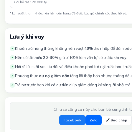
Gói hỗ trợ 120.000 tỷ
* Lãi suất tham khảo, liên hệ ngân hàng để được báo giá chính xác theo hồ sơ.
Lưu ý khi vay
Khoản trả hàng tháng không nên vượt
40%
thu nhập để đảm bảo t
✓
Nên có tối thiểu
20–30%
giá trị BĐS làm vốn tự có trước khi vay.
✓
Hỏi rõ lãi suất sau ưu đãi và điều khoản phạt trả nợ trước hạn trướ
✓
Phương thức
dư nợ giảm dần
tổng lãi thấp hơn nhưng tháng đầu 
✓
Trả nợ trước hạn khi có dư tiền giúp giảm đáng kể tổng lãi phải trả.
✓
Chia sẻ công cụ này cho bạn bè cùng tính t
Facebook
Zalo
🔗 Sao chép