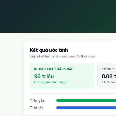
Kết quả ước tính
Cập nhật tức thì khi bạn thay đổi thông số
KHOẢN TRẢ THÁNG ĐẦU
TỔNG TI
96 triệu
8.08 
Dư nợ giảm dần, tháng 1
115% so v
Tiền gốc
Tiền lãi