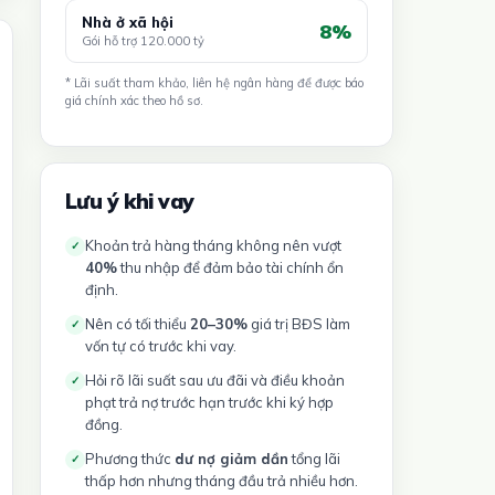
Nhà ở xã hội
8%
Gói hỗ trợ 120.000 tỷ
* Lãi suất tham khảo, liên hệ ngân hàng để được báo
giá chính xác theo hồ sơ.
Lưu ý khi vay
Khoản trả hàng tháng không nên vượt
✓
40%
thu nhập để đảm bảo tài chính ổn
định.
Nên có tối thiểu
20–30%
giá trị BĐS làm
✓
vốn tự có trước khi vay.
Hỏi rõ lãi suất sau ưu đãi và điều khoản
✓
phạt trả nợ trước hạn trước khi ký hợp
đồng.
Phương thức
dư nợ giảm dần
tổng lãi
✓
thấp hơn nhưng tháng đầu trả nhiều hơn.