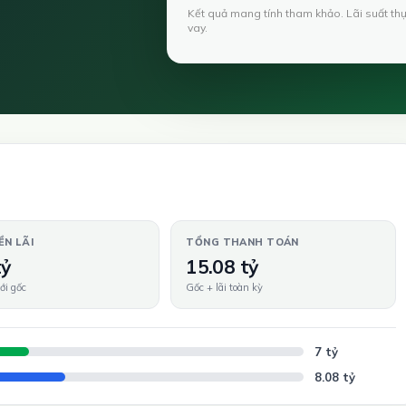
Kết quả mang tính tham khảo. Lãi suất th
vay.
ỀN LÃI
TỔNG THANH TOÁN
tỷ
15.08 tỷ
ới gốc
Gốc + lãi toàn kỳ
7 tỷ
8.08 tỷ