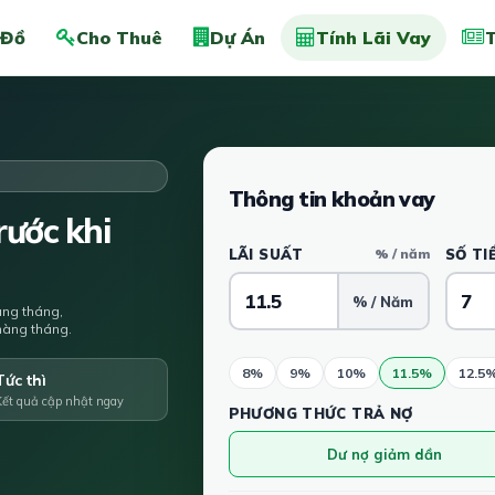
 Đồ
Cho Thuê
Dự Án
Tính Lãi Vay
T
Thông tin khoản vay
ước khi
LÃI SUẤT
% / năm
SỐ TI
% / Năm
àng tháng,
u hàng tháng.
8%
9%
10%
11.5%
12.5
Tức thì
Kết quả cập nhật ngay
PHƯƠNG THỨC TRẢ NỢ
Dư nợ giảm dần