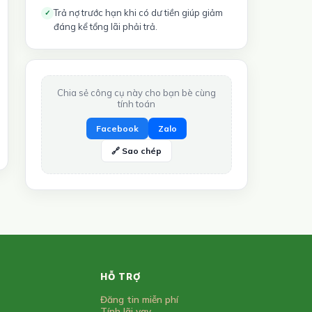
Trả nợ trước hạn khi có dư tiền giúp giảm
✓
đáng kể tổng lãi phải trả.
Chia sẻ công cụ này cho bạn bè cùng
tính toán
Facebook
Zalo
🔗 Sao chép
HỖ TRỢ
Đăng tin miễn phí
Tính lãi vay