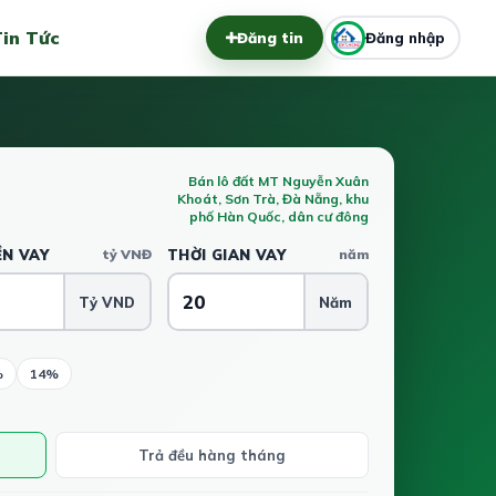
in Tức
Đăng tin
Đăng nhập
Bán lô đất MT Nguyễn Xuân
Khoát, Sơn Trà, Đà Nẵng, khu
phố Hàn Quốc, dân cư đông
ỀN VAY
tỷ VNĐ
THỜI GIAN VAY
năm
Tỷ VND
Năm
%
14%
Trả đều hàng tháng