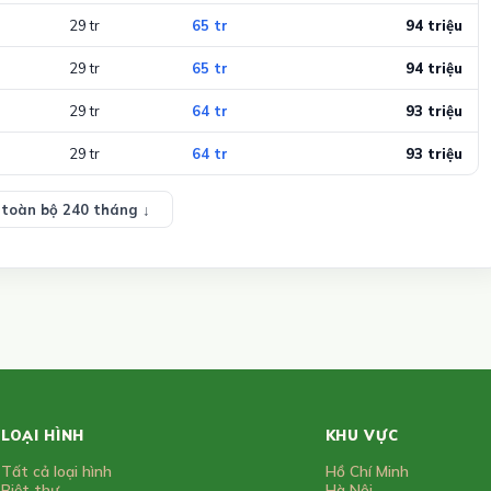
29 tr
65 tr
94 triệu
29 tr
65 tr
94 triệu
29 tr
64 tr
93 triệu
29 tr
64 tr
93 triệu
toàn bộ 240 tháng ↓
LOẠI HÌNH
KHU VỰC
Tất cả loại hình
Hồ Chí Minh
Biệt thự
Hà Nội