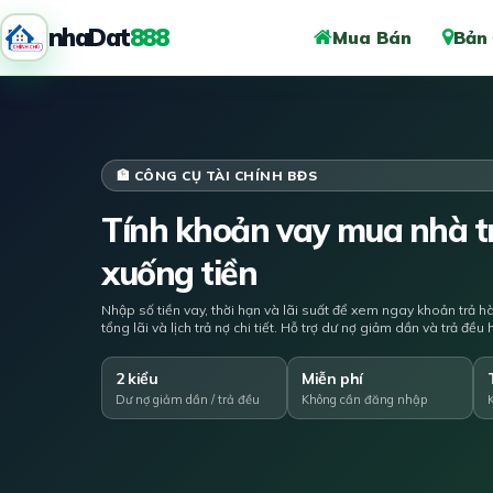
nhaDat
888
Mua Bán
Bản
🏦 CÔNG CỤ TÀI CHÍNH BĐS
Tính khoản vay mua nhà tr
xuống tiền
Nhập số tiền vay, thời hạn và lãi suất để xem ngay khoản trả h
tổng lãi và lịch trả nợ chi tiết. Hỗ trợ dư nợ giảm dần và trả đề
2 kiểu
Miễn phí
Dư nợ giảm dần / trả đều
Không cần đăng nhập