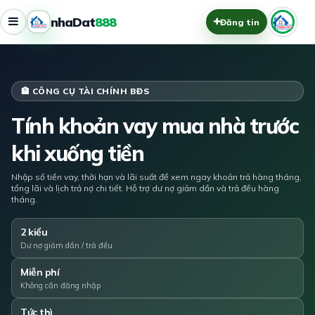
nhaDat
888
Đăng tin
🏦 CÔNG CỤ TÀI CHÍNH BĐS
Tính khoản vay mua nhà trước
khi xuống tiền
Nhập số tiền vay, thời hạn và lãi suất để xem ngay khoản trả hàng tháng,
tổng lãi và lịch trả nợ chi tiết. Hỗ trợ dư nợ giảm dần và trả đều hàng
tháng.
2 kiểu
Dư nợ giảm dần / trả đều
Miễn phí
Không cần đăng nhập
Tức thì