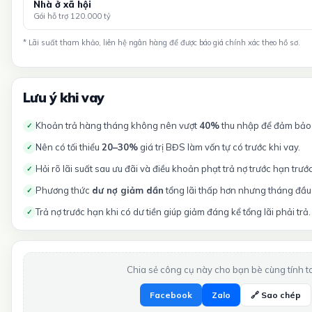
Nhà ở xã hội
Gói hỗ trợ 120.000 tỷ
* Lãi suất tham khảo, liên hệ ngân hàng để được báo giá chính xác theo hồ sơ.
Lưu ý khi vay
Khoản trả hàng tháng không nên vượt
40%
thu nhập để đảm bảo t
✓
Nên có tối thiểu
20–30%
giá trị BĐS làm vốn tự có trước khi vay.
✓
Hỏi rõ lãi suất sau ưu đãi và điều khoản phạt trả nợ trước hạn trướ
✓
Phương thức
dư nợ giảm dần
tổng lãi thấp hơn nhưng tháng đầu 
✓
Trả nợ trước hạn khi có dư tiền giúp giảm đáng kể tổng lãi phải trả.
✓
Chia sẻ công cụ này cho bạn bè cùng tính t
Facebook
Zalo
🔗 Sao chép