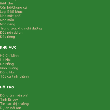
Biệt thự
Căn hộ/Chung cư
Loại BĐS khác
Nhà mặt phố
Nhà mẫu
Nhà riêng
Trang trại, khu nghỉ dưỡng
Đất nền dự án
Đất riêng
KHU VỰC
Hồ Chí Minh
Hà Nội
Đà Nẵng
Bình Dương
Đồng Nai
Tất cả tỉnh thành
HỖ TRỢ
Đăng tin miễn phí
Tính lãi vay
Tin tức thị trường
Dự án nổi bật