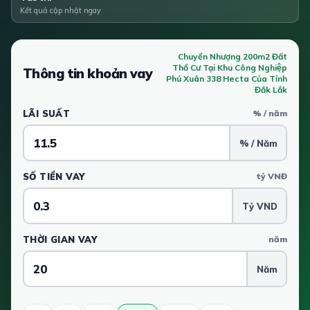
Kết quả cập nhật ngay
Chuyển Nhượng 200m2 Đất
Thổ Cư Tại Khu Công Nghiệp
Thông tin khoản vay
Phú Xuân 338 Hecta Của Tỉnh
Đắk Lắk
LÃI SUẤT
% / năm
% / Năm
SỐ TIỀN VAY
tỷ VNĐ
Tỷ VND
THỜI GIAN VAY
năm
Năm