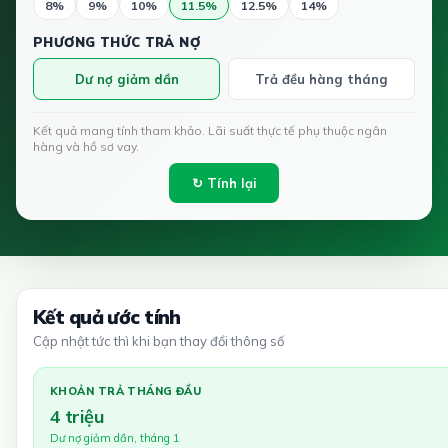
8%
9%
10%
11.5%
12.5%
14%
PHƯƠNG THỨC TRẢ NỢ
Dư nợ giảm dần
Trả đều hàng tháng
Kết quả mang tính tham khảo. Lãi suất thực tế phụ thuộc ngân
hàng và hồ sơ vay.
↻ Tính lại
Kết quả ước tính
Cập nhật tức thì khi bạn thay đổi thông số
KHOẢN TRẢ THÁNG ĐẦU
4 triệu
Dư nợ giảm dần, tháng 1