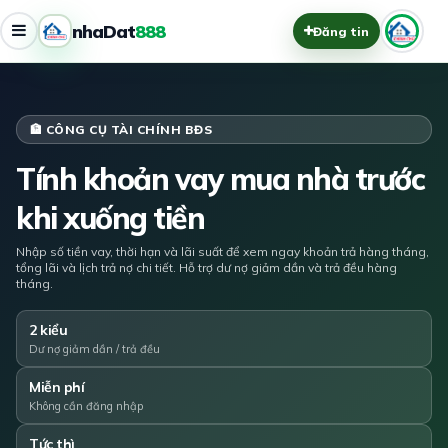
nhaDat
888
Đăng tin
🏦 CÔNG CỤ TÀI CHÍNH BĐS
Tính khoản vay mua nhà trước
khi xuống tiền
Nhập số tiền vay, thời hạn và lãi suất để xem ngay khoản trả hàng tháng,
tổng lãi và lịch trả nợ chi tiết. Hỗ trợ dư nợ giảm dần và trả đều hàng
tháng.
2 kiểu
Dư nợ giảm dần / trả đều
Miễn phí
Không cần đăng nhập
Tức thì