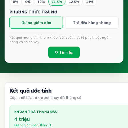
8%
9%
10%
11.5%
12.5%
14%
PHƯƠNG THỨC TRẢ NỢ
Dư nợ giảm dần
Trả đều hàng tháng
Kết quả mang tính tham khảo. Lãi suất thực tế phụ thuộc ngân
hàng và hồ sơ vay.
↻ Tính lại
Kết quả ước tính
Cập nhật tức thì khi bạn thay đổi thông số
KHOẢN TRẢ THÁNG ĐẦU
4 triệu
Dư nợ giảm dần, tháng 1