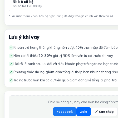
Nhà ở xã hội
Gói hỗ trợ 120.000 tỷ
* Lãi suất tham khảo, liên hệ ngân hàng để được báo giá chính xác theo hồ sơ.
Lưu ý khi vay
Khoản trả hàng tháng không nên vượt
40%
thu nhập để đảm bảo t
✓
Nên có tối thiểu
20–30%
giá trị BĐS làm vốn tự có trước khi vay.
✓
Hỏi rõ lãi suất sau ưu đãi và điều khoản phạt trả nợ trước hạn trướ
✓
Phương thức
dư nợ giảm dần
tổng lãi thấp hơn nhưng tháng đầu 
✓
Trả nợ trước hạn khi có dư tiền giúp giảm đáng kể tổng lãi phải trả.
✓
Chia sẻ công cụ này cho bạn bè cùng tính t
Facebook
Zalo
🔗 Sao chép