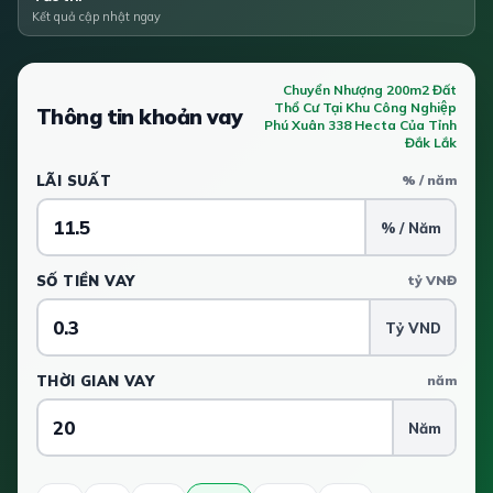
Kết quả cập nhật ngay
Chuyển Nhượng 200m2 Đất
Thổ Cư Tại Khu Công Nghiệp
Thông tin khoản vay
Phú Xuân 338 Hecta Của Tỉnh
Đắk Lắk
LÃI SUẤT
% / năm
% / Năm
SỐ TIỀN VAY
tỷ VNĐ
Tỷ VND
THỜI GIAN VAY
năm
Năm