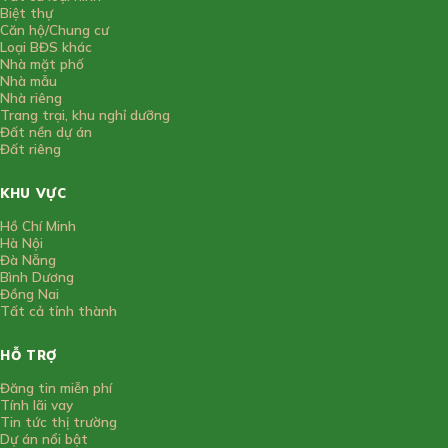
Biệt thự
Căn hộ/Chung cư
Loại BĐS khác
Nhà mặt phố
Nhà mẫu
Nhà riêng
Trang trại, khu nghỉ dưỡng
Đất nền dự án
Đất riêng
KHU VỰC
Hồ Chí Minh
Hà Nội
Đà Nẵng
Bình Dương
Đồng Nai
Tất cả tỉnh thành
HỖ TRỢ
Đăng tin miễn phí
Tính lãi vay
Tin tức thị trường
Dự án nổi bật