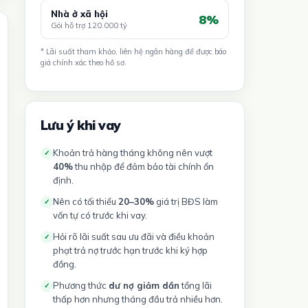
Nhà ở xã hội
8%
Gói hỗ trợ 120.000 tỷ
* Lãi suất tham khảo, liên hệ ngân hàng để được báo
giá chính xác theo hồ sơ.
Lưu ý khi vay
Khoản trả hàng tháng không nên vượt
✓
40%
thu nhập để đảm bảo tài chính ổn
định.
Nên có tối thiểu
20–30%
giá trị BĐS làm
✓
vốn tự có trước khi vay.
Hỏi rõ lãi suất sau ưu đãi và điều khoản
✓
phạt trả nợ trước hạn trước khi ký hợp
đồng.
Phương thức
dư nợ giảm dần
tổng lãi
✓
thấp hơn nhưng tháng đầu trả nhiều hơn.