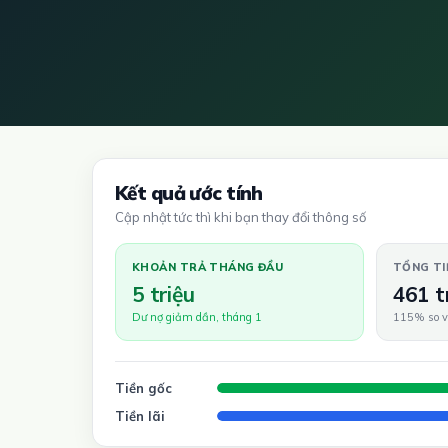
Kết quả ước tính
Cập nhật tức thì khi bạn thay đổi thông số
KHOẢN TRẢ THÁNG ĐẦU
TỔNG TI
5 triệu
461 t
Dư nợ giảm dần, tháng 1
115% so v
Tiền gốc
Tiền lãi