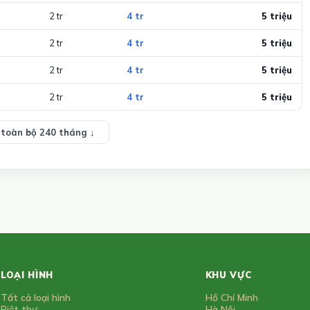
2 tr
4 tr
5 triệu
2 tr
4 tr
5 triệu
2 tr
4 tr
5 triệu
2 tr
4 tr
5 triệu
toàn bộ 240 tháng ↓
LOẠI HÌNH
KHU VỰC
Tất cả loại hình
Hồ Chí Minh
Biệt thự
Hà Nội