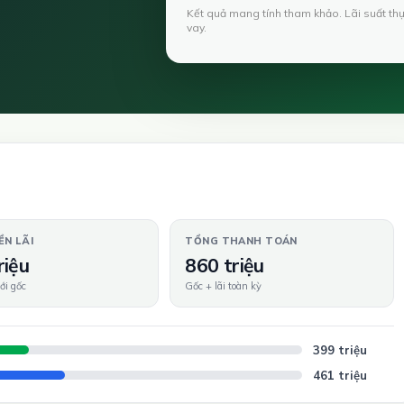
Kết quả mang tính tham khảo. Lãi suất th
vay.
ỀN LÃI
TỔNG THANH TOÁN
riệu
860 triệu
ới gốc
Gốc + lãi toàn kỳ
399 triệu
461 triệu