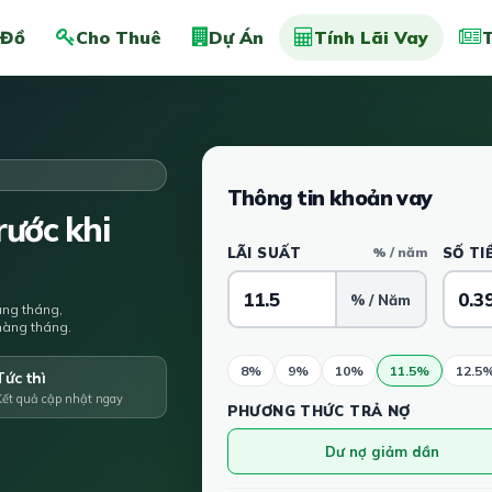
 Đồ
Cho Thuê
Dự Án
Tính Lãi Vay
T
Thông tin khoản vay
ước khi
LÃI SUẤT
% / năm
SỐ TI
% / Năm
àng tháng,
u hàng tháng.
8%
9%
10%
11.5%
12.5
Tức thì
Kết quả cập nhật ngay
PHƯƠNG THỨC TRẢ NỢ
Dư nợ giảm dần