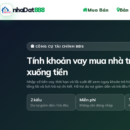
nhaDat
888
Mua Bán
Bản
🏦 CÔNG CỤ TÀI CHÍNH BĐS
Tính khoản vay mua nhà tr
xuống tiền
Nhập số tiền vay, thời hạn và lãi suất để xem ngay khoản trả h
tổng lãi và lịch trả nợ chi tiết. Hỗ trợ dư nợ giảm dần và trả đề
2 kiểu
Miễn phí
Dư nợ giảm dần / trả đều
Không cần đăng nhập