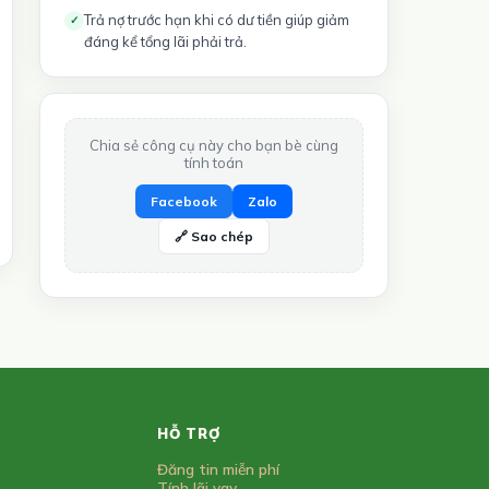
Trả nợ trước hạn khi có dư tiền giúp giảm
✓
đáng kể tổng lãi phải trả.
Chia sẻ công cụ này cho bạn bè cùng
tính toán
Facebook
Zalo
🔗 Sao chép
HỖ TRỢ
Đăng tin miễn phí
Tính lãi vay