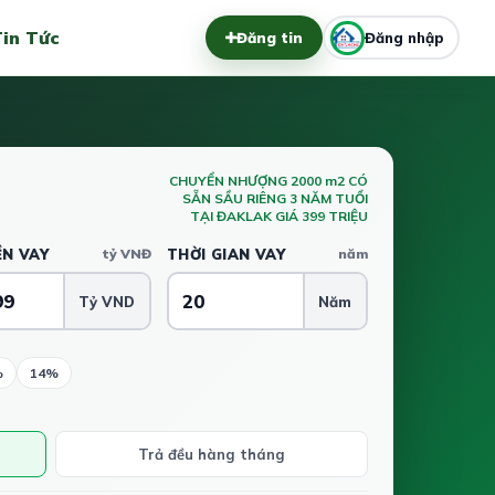
in Tức
Đăng tin
Đăng nhập
CHUYỂN NHƯỢNG 2000 m2 CÓ
SẴN SẦU RIÊNG 3 NĂM TUỔI
TẠI ĐAKLAK GIÁ 399 TRIỆU
ỀN VAY
tỷ VNĐ
THỜI GIAN VAY
năm
Tỷ VND
Năm
%
14%
Trả đều hàng tháng