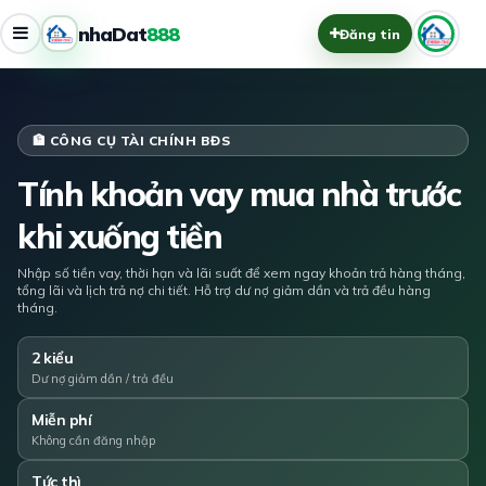
nhaDat
888
Đăng tin
🏦 CÔNG CỤ TÀI CHÍNH BĐS
Tính khoản vay mua nhà trước
khi xuống tiền
Nhập số tiền vay, thời hạn và lãi suất để xem ngay khoản trả hàng tháng,
tổng lãi và lịch trả nợ chi tiết. Hỗ trợ dư nợ giảm dần và trả đều hàng
tháng.
2 kiểu
Dư nợ giảm dần / trả đều
Miễn phí
Không cần đăng nhập
Tức thì