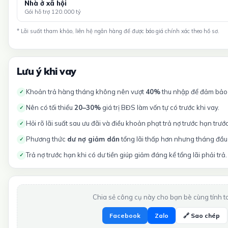
Nhà ở xã hội
Gói hỗ trợ 120.000 tỷ
* Lãi suất tham khảo, liên hệ ngân hàng để được báo giá chính xác theo hồ sơ.
Lưu ý khi vay
Khoản trả hàng tháng không nên vượt
40%
thu nhập để đảm bảo t
✓
Nên có tối thiểu
20–30%
giá trị BĐS làm vốn tự có trước khi vay.
✓
Hỏi rõ lãi suất sau ưu đãi và điều khoản phạt trả nợ trước hạn trướ
✓
Phương thức
dư nợ giảm dần
tổng lãi thấp hơn nhưng tháng đầu 
✓
Trả nợ trước hạn khi có dư tiền giúp giảm đáng kể tổng lãi phải trả.
✓
Chia sẻ công cụ này cho bạn bè cùng tính t
Facebook
Zalo
🔗 Sao chép