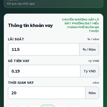
Kết quả cập nhật ngay
CHUYỂN NHƯỢNG GẤP LÔ
ĐẤT PHƯỜNG ĐẠT HIẾU
Thông tin khoản vay
,THÀNH PHỐ BUÔN MA
THUỘC
LÃI SUẤT
% / năm
% / Năm
SỐ TIỀN VAY
tỷ VNĐ
Tỷ VND
THỜI GIAN VAY
năm
Năm