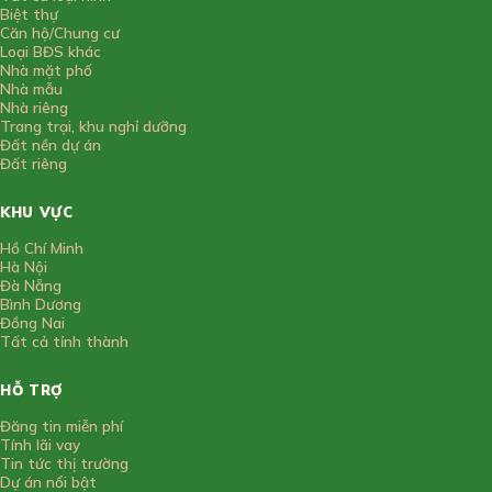
Biệt thự
Căn hộ/Chung cư
Loại BĐS khác
Nhà mặt phố
Nhà mẫu
Nhà riêng
Trang trại, khu nghỉ dưỡng
Đất nền dự án
Đất riêng
KHU VỰC
Hồ Chí Minh
Hà Nội
Đà Nẵng
Bình Dương
Đồng Nai
Tất cả tỉnh thành
HỖ TRỢ
Đăng tin miễn phí
Tính lãi vay
Tin tức thị trường
Dự án nổi bật