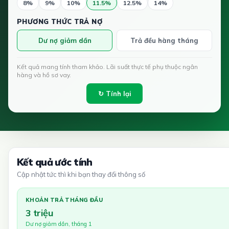
8%
9%
10%
11.5%
12.5%
14%
PHƯƠNG THỨC TRẢ NỢ
Dư nợ giảm dần
Trả đều hàng tháng
Kết quả mang tính tham khảo. Lãi suất thực tế phụ thuộc ngân
hàng và hồ sơ vay.
↻ Tính lại
Kết quả ước tính
Cập nhật tức thì khi bạn thay đổi thông số
KHOẢN TRẢ THÁNG ĐẦU
3 triệu
Dư nợ giảm dần, tháng 1