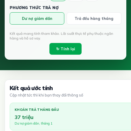
PHƯƠNG THỨC TRẢ NỢ
Dư nợ giảm dần
Trả đều hàng tháng
Kết quả mang tính tham khảo. Lãi suất thực tế phụ thuộc ngân
hàng và hồ sơ vay.
↻ Tính lại
Kết quả ước tính
Cập nhật tức thì khi bạn thay đổi thông số
KHOẢN TRẢ THÁNG ĐẦU
37 triệu
Dư nợ giảm dần, tháng 1