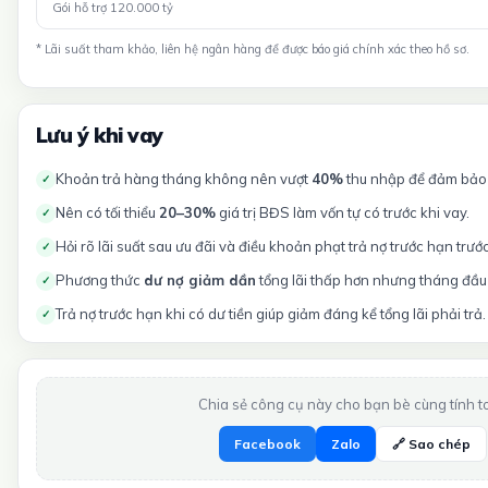
Gói hỗ trợ 120.000 tỷ
* Lãi suất tham khảo, liên hệ ngân hàng để được báo giá chính xác theo hồ sơ.
Lưu ý khi vay
Khoản trả hàng tháng không nên vượt
40%
thu nhập để đảm bảo t
✓
Nên có tối thiểu
20–30%
giá trị BĐS làm vốn tự có trước khi vay.
✓
Hỏi rõ lãi suất sau ưu đãi và điều khoản phạt trả nợ trước hạn trướ
✓
Phương thức
dư nợ giảm dần
tổng lãi thấp hơn nhưng tháng đầu 
✓
Trả nợ trước hạn khi có dư tiền giúp giảm đáng kể tổng lãi phải trả.
✓
Chia sẻ công cụ này cho bạn bè cùng tính t
Facebook
Zalo
🔗 Sao chép