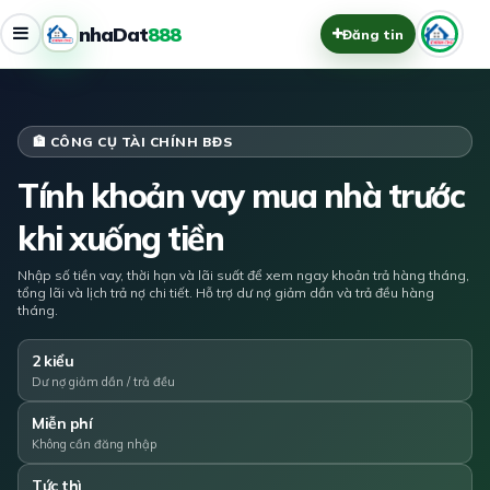
nhaDat
888
Đăng tin
🏦 CÔNG CỤ TÀI CHÍNH BĐS
Tính khoản vay mua nhà trước
khi xuống tiền
Nhập số tiền vay, thời hạn và lãi suất để xem ngay khoản trả hàng tháng,
tổng lãi và lịch trả nợ chi tiết. Hỗ trợ dư nợ giảm dần và trả đều hàng
tháng.
2 kiểu
Dư nợ giảm dần / trả đều
Miễn phí
Không cần đăng nhập
Tức thì