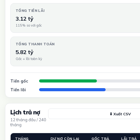
TỔNG TIỀN LÃI
3.12 tỷ
115% so với gốc
TỔNG THANH TOÁN
5.82 tỷ
Gốc + lãi toàn kỳ
Tiền gốc
Tiền lãi
Lịch trả nợ
⬇ Xuất CSV
12 tháng đầu / 240
tháng
THÁNG
DƯ NỢ CÒN LẠI
GỐC TRẢ
LÃI TRẢ