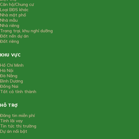
Căn hộ/Chung cư
Loại BĐS khác
Nhà mặt phố
Nhà mẫu
Nhà riêng
Trang trại, khu nghỉ dưỡng
Đất nền dự án
Đất riêng
KHU VỰC
Hồ Chí Minh
Hà Nội
Đà Nẵng
Bình Dương
Đồng Nai
Tất cả tỉnh thành
HỖ TRỢ
Đăng tin miễn phí
Tính lãi vay
Tin tức thị trường
Dự án nổi bật