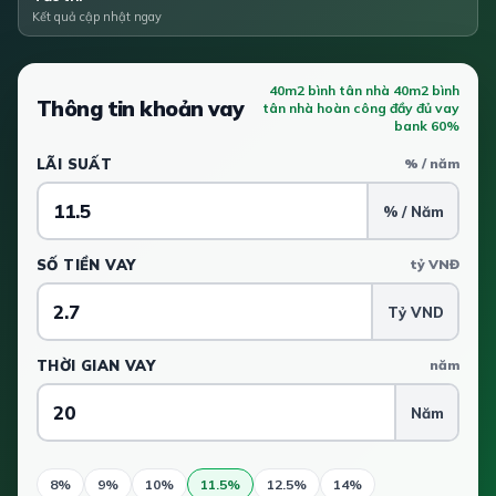
Kết quả cập nhật ngay
40m2 bình tân nhà 40m2 bình
Thông tin khoản vay
tân nhà hoàn công đầy đủ vay
bank 60%
LÃI SUẤT
% / năm
% / Năm
SỐ TIỀN VAY
tỷ VNĐ
Tỷ VND
THỜI GIAN VAY
năm
Năm
8%
9%
10%
11.5%
12.5%
14%