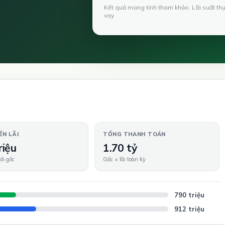
Kết quả mang tính tham khảo. Lãi suất th
vay.
ỀN LÃI
TỔNG THANH TOÁN
riệu
1.70 tỷ
ới gốc
Gốc + lãi toàn kỳ
790 triệu
912 triệu