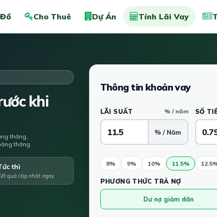
 Đồ
Cho Thuê
Dự Án
Tính Lãi Vay
T
Thông tin khoản vay
ước khi
LÃI SUẤT
% / năm
SỐ TI
% / Năm
àng tháng,
u hàng tháng.
8%
9%
10%
11.5%
12.5
Tức thì
Kết quả cập nhật ngay
PHƯƠNG THỨC TRẢ NỢ
Dư nợ giảm dần