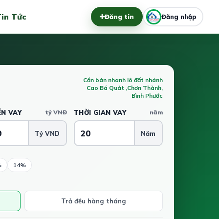
in Tức
Đăng tin
Đăng nhập
Cần bán nhanh lô đất nhánh
Cao Bá Quát ,Chơn Thành,
Bình Phước
ỀN VAY
tỷ VNĐ
THỜI GIAN VAY
năm
Tỷ VND
Năm
%
14%
Trả đều hàng tháng