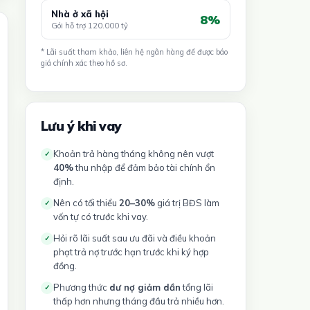
Nhà ở xã hội
8%
Gói hỗ trợ 120.000 tỷ
* Lãi suất tham khảo, liên hệ ngân hàng để được báo
giá chính xác theo hồ sơ.
Lưu ý khi vay
Khoản trả hàng tháng không nên vượt
✓
40%
thu nhập để đảm bảo tài chính ổn
định.
Nên có tối thiểu
20–30%
giá trị BĐS làm
✓
vốn tự có trước khi vay.
Hỏi rõ lãi suất sau ưu đãi và điều khoản
✓
phạt trả nợ trước hạn trước khi ký hợp
đồng.
Phương thức
dư nợ giảm dần
tổng lãi
✓
thấp hơn nhưng tháng đầu trả nhiều hơn.