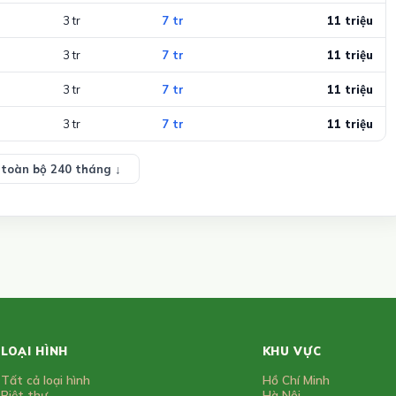
3 tr
7 tr
11 triệu
3 tr
7 tr
11 triệu
3 tr
7 tr
11 triệu
3 tr
7 tr
11 triệu
toàn bộ 240 tháng ↓
LOẠI HÌNH
KHU VỰC
Tất cả loại hình
Hồ Chí Minh
Biệt thự
Hà Nội