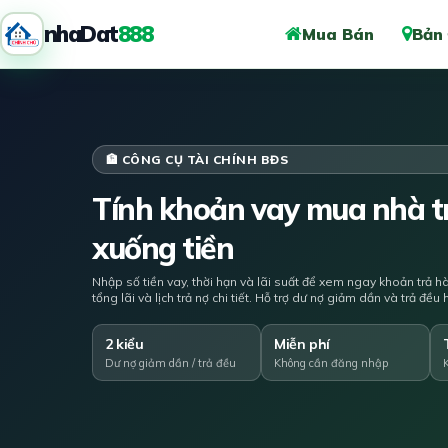
nhaDat
888
Mua Bán
Bản
🏦 CÔNG CỤ TÀI CHÍNH BĐS
Tính khoản vay mua nhà tr
xuống tiền
Nhập số tiền vay, thời hạn và lãi suất để xem ngay khoản trả h
tổng lãi và lịch trả nợ chi tiết. Hỗ trợ dư nợ giảm dần và trả đề
2 kiểu
Miễn phí
Dư nợ giảm dần / trả đều
Không cần đăng nhập