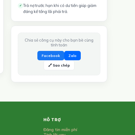
Trả nợ trước hạn khi có dư tiền giúp giảm
✓
đáng kể tổng lãi phải trả.
Chia sẻ công cụ này cho bạn bè cùng
tính toán
Facebook
Zalo
🔗 Sao chép
HỖ TRỢ
Đăng tin miễn phí
Tính lãi vay