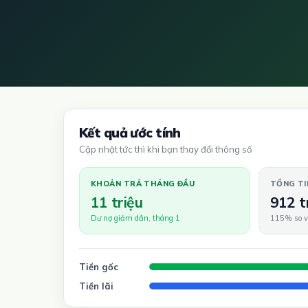
Kết quả ước tính
Cập nhật tức thì khi bạn thay đổi thông số
KHOẢN TRẢ THÁNG ĐẦU
TỔNG TI
11 triệu
912 t
Dư nợ giảm dần, tháng 1
115% so v
Tiền gốc
Tiền lãi