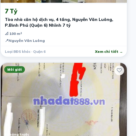
7 Tỷ
Tòa nhà căn hộ dịch vụ, 4 tầng, Nguyễn Văn Luông,
P.Bình Phú (Quận 6) Nhĩnh 7 tỷ
📐 100 m²
📍
Nguyễn Văn Luông
Loại BĐS khác · Quận 6
Xem chi tiết →
Môi giới
8 tháng trước