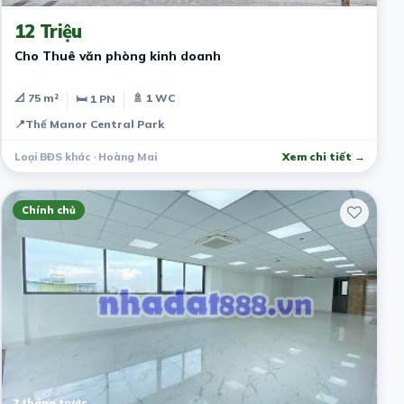
12 Triệu
Cho Thuê văn phòng kinh doanh
📐 75 m²
🚿 1 WC
🛏 1 PN
📍
Thế Manor Central Park
Loại BĐS khác · Hoàng Mai
Xem chi tiết →
Chính chủ
7 tháng trước