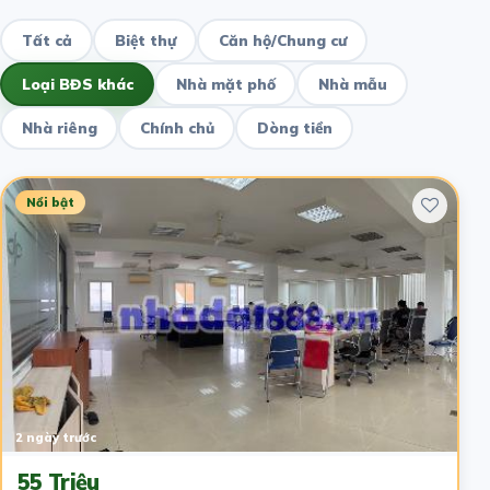
Tất cả
Biệt thự
Căn hộ/Chung cư
Loại BĐS khác
Nhà mặt phố
Nhà mẫu
Nhà riêng
Chính chủ
Dòng tiền
Nổi bật
2 ngày trước
55 Triệu