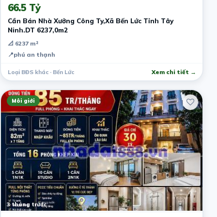
66.5 Tỷ
Cần Bán Nhà Xưởng Công Ty,Xã Bến Lức Tỉnh Tây
Ninh.DT 6237,0m2
📐 6237 m²
📍
phú an thạnh
Loại BĐS khác · Bến Lức
Xem chi tiết →
Môi giới
3 tháng trước