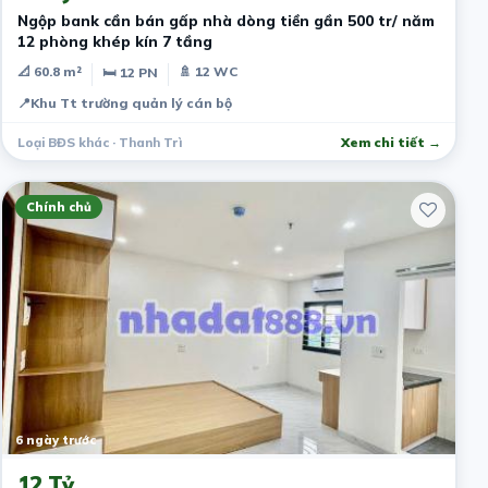
Ngộp bank cần bán gấp nhà dòng tiền gần 500 tr/ năm
12 phòng khép kín 7 tầng
📐 60.8 m²
🚿 12 WC
🛏 12 PN
📍
Khu Tt trường quản lý cán bộ
Loại BĐS khác · Thanh Trì
Xem chi tiết →
Chính chủ
6 ngày trước
12 Tỷ