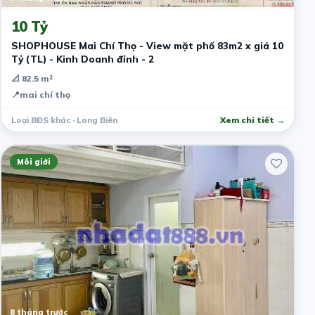
10 Tỷ
SHOPHOUSE Mai Chí Thọ - View mặt phố 83m2 x giá 10
Tỷ (TL) - Kinh Doanh đỉnh - 2
📐 82.5 m²
📍
mai chí thọ
Loại BĐS khác · Long Biên
Xem chi tiết →
Môi giới
8 tháng trước