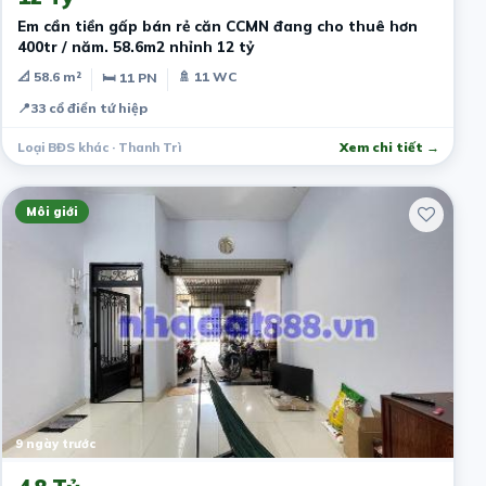
Em cần tiền gấp bán rẻ căn CCMN đang cho thuê hơn
400tr / năm. 58.6m2 nhỉnh 12 tỷ
📐 58.6 m²
🚿 11 WC
🛏 11 PN
📍
33 cổ điển tứ hiệp
Loại BĐS khác · Thanh Trì
Xem chi tiết →
Môi giới
9 ngày trước