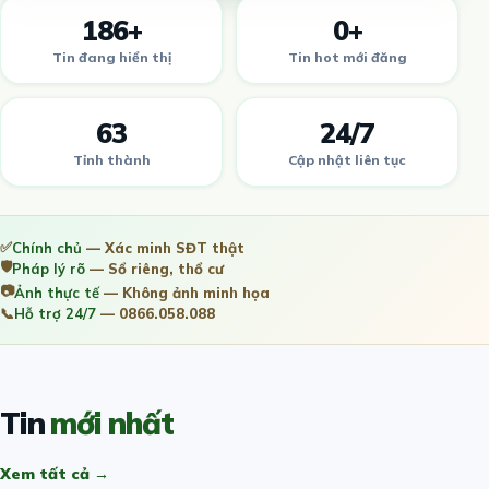
186+
0+
Tin đang hiển thị
Tin hot mới đăng
63
24/7
Tỉnh thành
Cập nhật liên tục
✅
Chính chủ
— Xác minh SĐT thật
🛡️
Pháp lý rõ
— Sổ riêng, thổ cư
📷
Ảnh thực tế
— Không ảnh minh họa
📞
Hỗ trợ 24/7
— 0866.058.088
Tin
mới nhất
Xem tất cả →