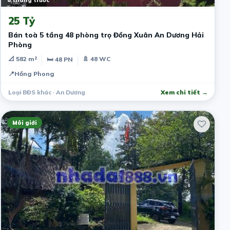
25 Tỷ
Bán toà 5 tầng 48 phòng trọ Đồng Xuân An Dương Hải
Phòng
📐 582 m²
🚿 48 WC
🛏 48 PN
📍
Hồng Phong
Loại BĐS khác · An Dương
Xem chi tiết →
Môi giới