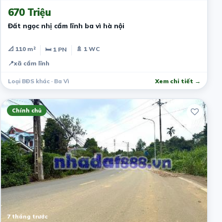
670 Triệu
Đất ngọc nhị cẩm lĩnh ba vì hà nội
📐 110 m²
🚿 1 WC
🛏 1 PN
📍
xã cẩm lĩnh
Loại BĐS khác · Ba Vì
Xem chi tiết →
Chính chủ
7 tháng trước