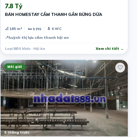
7.8 Tỷ
BÁN HOMESTAY CẨM THANH GẦN RỪNG DỪA
📐 185 m²
🚿 6 WC
🛏 5 PN
📍
huỳnh thị lựu cẩm thanh hội an
Loại BĐS khác · Hội An
Xem chi tiết →
Môi giới
5 tháng trước