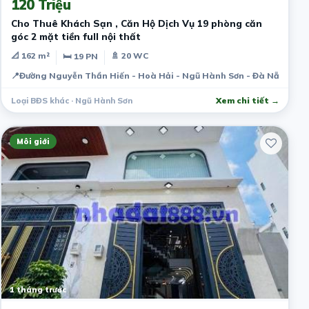
120 Triệu
Cho Thuê Khách Sạn , Căn Hộ Dịch Vụ 19 phòng căn
góc 2 mặt tiền full nội thất
📐 162 m²
🚿 20 WC
🛏 19 PN
📍
Đường Nguyễn Thần Hiến - Hoà Hải - Ngũ Hành Sơn - Đà Nẵng
Loại BĐS khác · Ngũ Hành Sơn
Xem chi tiết →
Môi giới
1 tháng trước