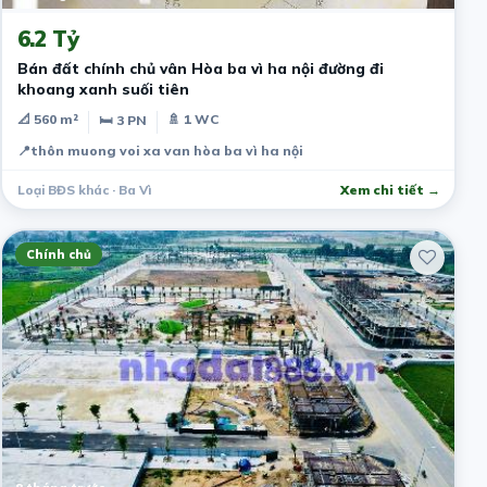
6.2 Tỷ
Bán đất chính chủ vân Hòa ba vì ha nội đường đi
khoang xanh suối tiên
📐 560 m²
🚿 1 WC
🛏 3 PN
📍
thôn muong voi xa van hòa ba vì ha nội
Loại BĐS khác · Ba Vì
Xem chi tiết →
Chính chủ