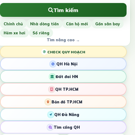
Tìm kiếm
Chính chủ
Nhà dòng tiền
Căn hộ mới
Gần sân bay
Hẻm xe hơi
Sổ riêng
Tìm nâng cao →
CHECK QUY HOẠCH
QH Hà Nội
Đất đai HN
QH TP.HCM
Bản đồ TP.HCM
QH Đà Nẵng
Tìm cổng QH