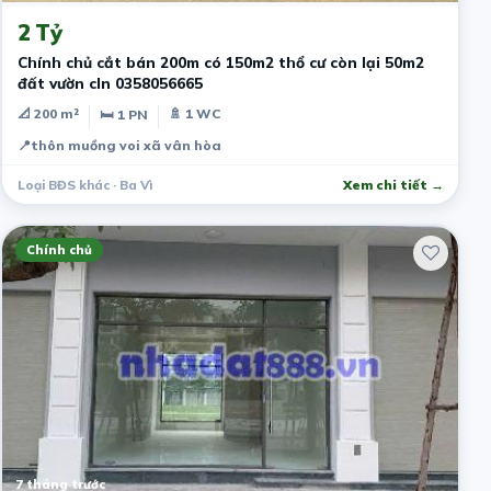
2 Tỷ
Chính chủ cắt bán 200m có 150m2 thổ cư còn lại 50m2
đất vườn cln 0358056665
📐 200 m²
🚿 1 WC
🛏 1 PN
📍
thôn muồng voi xã vân hòa
Loại BĐS khác · Ba Vì
Xem chi tiết →
Chính chủ
7 tháng trước