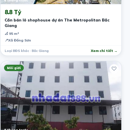
8 tháng trước
8.8 Tỷ
Cần bán lô shophouse dự án The Metropolitan Bắc
Giang
📐 95 m²
📍
Xã Đồng Sơn
Loại BĐS khác · Bắc Giang
Xem chi tiết →
Môi giới
8 tháng trước