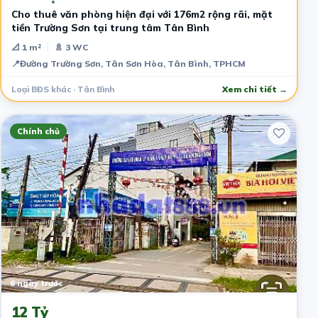
Cho thuê văn phòng hiện đại với 176m2 rộng rãi, mặt
tiền Trường Sơn tại trung tâm Tân Bình
📐 1 m²
🚿 3 WC
📍
Đường Trường Sơn, Tân Sơn Hòa, Tân Bình, TPHCM
Loại BĐS khác · Tân Bình
Xem chi tiết →
Chính chủ
6 ngày trước
12 Tỷ