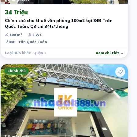
34 Triệu
Chính chủ cho thuê văn phòng 100m2 tại 84B Trần
Quốc Toản, Q3 chỉ 34tr/tháng
📐 100 m²
🚿 2 WC
📍
84B Trần Quốc Toản
Loại BĐS khác · Quận 3
Xem chi tiết →
Chính chủ
7 tháng trước