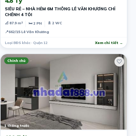
4.8 Tỷ
SIÊU RẺ – NHÀ HẺM 6M THÔNG LÊ VĂN KHƯƠNG CHỈ
CHÊNH 4 TỎI
📐 87.9 m²
🚿 2 WC
🛏 2 PN
📍
662/15 Lê Văn Khương
Loại BĐS khác · Quận 12
Xem chi tiết →
Chính chủ
1 tháng trước