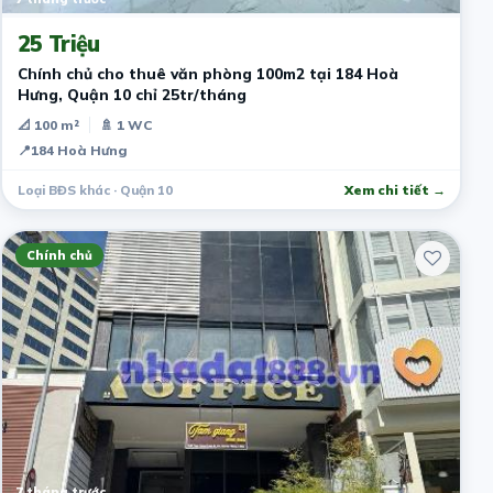
25 Triệu
Chính chủ cho thuê văn phòng 100m2 tại 184 Hoà
Hưng, Quận 10 chỉ 25tr/tháng
📐 100 m²
🚿 1 WC
📍
184 Hoà Hưng
Loại BĐS khác · Quận 10
Xem chi tiết →
Chính chủ
7 tháng trước