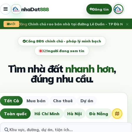
nhaDat
888
Đăng tin
×
Vừa đăng:
Chính chủ rao bán nhà tại đường Lê Duẩn - TP Đà Nẵng; D
MỚI
Cổng BĐS chính chủ - pháp lý minh bạch
333
người đang xem tin
Tìm nhà đất
nhanh hơn
,
đúng nhu cầu.
Tất Cả
Mua bán
Cho thuê
Dự án
Toàn quốc
Hồ Chí Minh
Hà Nội
Đà Nẵng