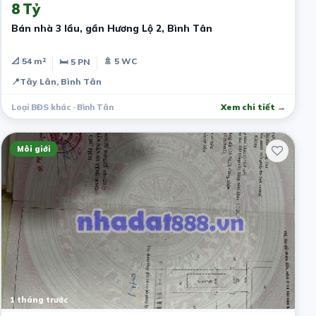
8 Tỷ
Bán nhà 3 lầu, gần Hương Lộ 2, Bình Tân
📐 54 m²
🚿 5 WC
🛏 5 PN
📍
Tây Lân, Bình Tân
Loại BĐS khác · Bình Tân
Xem chi tiết →
Môi giới
1 tháng trước