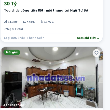
30 Tỷ
Tòa chdv dòng tiền 85tr mỗi tháng tại Ngã Tư Sở
📐 84.3 m²
🚿 16 WC
🛏 16 PN
📍
Ngã Tư Sở
Loại BĐS khác · Thanh Xuân
Xem chi tiết →
Môi giới
3 tháng trước