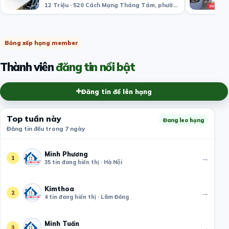
12 Triệu · 520 Cách Mạng Tháng Tám, phường 11, Quận 3, Thành phố Hồ Chí Minh, Việt Nam
Bảng xếp hạng member
Thành viên
đăng tin nổi bật
Đăng tin để lên hạng
Top tuần này
Đang leo hạng
Đăng tin đều trong 7 ngày
Minh Phương
→
1
35 tin đang hiển thị · Hà Nội
Kimthoa
→
2
4 tin đang hiển thị · Lâm Đồng
Minh Tuấn
→
3