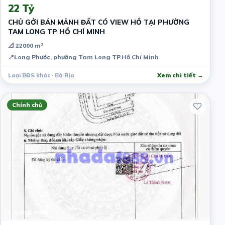
22 Tỷ
CHỦ GỞI BÁN MẢNH ĐẤT CÓ VIEW HỒ TẠI PHƯỜNG
TAM LONG TP HỒ CHÍ MINH
📐 22000 m²
📍
Long Phước, phường Tam Long TP.Hồ Chí Minh
Loại BĐS khác · Bà Rịa
Xem chi tiết →
Chính chủ
2 tháng trước