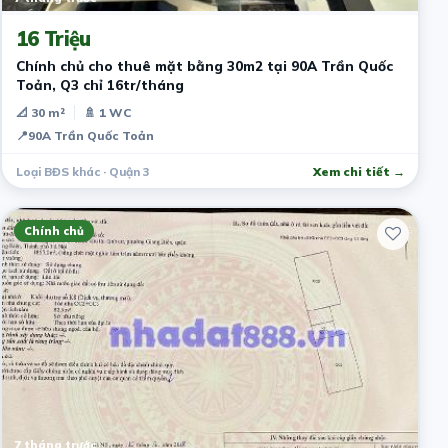
16 Triệu
Chính chủ cho thuê mặt bằng 30m2 tại 90A Trần Quốc
Toản, Q3 chỉ 16tr/tháng
📐 30 m²
🚿 1 WC
📍
90A Trần Quốc Toản
Loại BĐS khác · Quận 3
Xem chi tiết →
Chính chủ
7 tháng trước