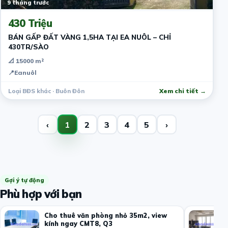
9 tháng trước
430 Triệu
BÁN GẤP ĐẤT VÀNG 1,5HA TẠI EA NUÔL – CHỈ
430TR/SÀO
📐 15000 m²
📍
Eanuôl
Loại BĐS khác · Buôn Đôn
Xem chi tiết →
‹
1
2
3
4
5
›
Gợi ý tự động
Phù hợp với bạn
Cho thuê văn phòng nhỏ 35m2, view
kính ngay CMT8, Q3