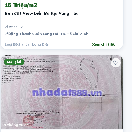
15 Triệu/m2
Bán đất View biển Bà Rịa Vũng Tàu
📐 2300 m²
📍
Đặng Thanh xuân Long Hải tp. Hồ Chí Minh
Loại BĐS khác · Long Điền
Xem chi tiết →
Môi giới
1 tháng trước