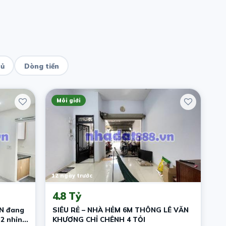
hủ
Dòng tiền
Môi giới
12 ngày trước
4.8 Tỷ
MN đang
SIÊU RẺ – NHÀ HẺM 6M THÔNG LÊ VĂN
m2 nhỉnh
KHƯƠNG CHỈ CHÊNH 4 TỎI