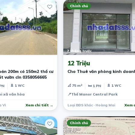
Chính chủ
7 tháng trước
12 Triệu
bán 200m có 150m2 thổ cư
Cho Thuê văn phòng kinh doan
ất vườn cln 0358056665
🚿 1 WC
📐 75 m²
🚿 1 WC
 PN
🛏 1 PN
i xã vân hòa
📍
Thế Manor Central Park
a Vì
Xem chi tiết →
Loại BĐS khác · Hoàng Mai
Xem c
Chính chủ