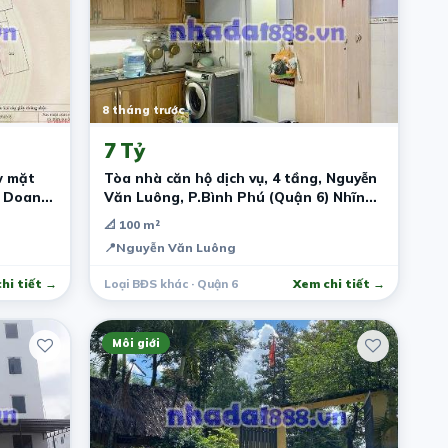
8 tháng trước
7 Tỷ
w mặt
Tòa nhà căn hộ dịch vụ, 4 tầng, Nguyễn
h Doanh
Văn Luông, P.Bình Phú (Quận 6) Nhĩnh
7 tỷ
📐 100 m²
📍
Nguyễn Văn Luông
hi tiết →
Loại BĐS khác · Quận 6
Xem chi tiết →
Môi giới