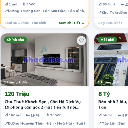
tâm Tân Bình
tầng
📐 1 m²
🚿 3 WC
📐 60.8 m²
🛏 1
📍
Đường Trường Sơn, Tân Sơn Hòa, Tân Bình, TPHCM
📍
Khu Tt trường 
Loại BĐS khác · Tân Bình
Xem chi tiết →
Loại BĐS khác · T
Chính chủ
Môi giới
1 tháng trước
1 tháng trước
120 Triệu
8 Tỷ
Cho Thuê Khách Sạn , Căn Hộ Dịch Vụ
Bán nhà 3 lầu,
19 phòng căn góc 2 mặt tiền full nội
Tân
thất
📐 162 m²
🚿 20 WC
📐 54 m²
🛏 19 PN
🛏 5 
📍
Đường Nguyễn Thần Hiến - Hoà Hải - Ngũ Hành Sơn - Đà Nẵng
📍
Tây Lân, Bình