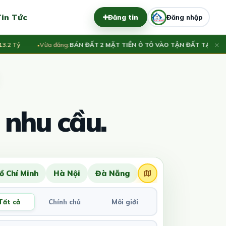
in Tức
Đăng tin
Đăng nhập
×
Tỷ
Vừa đăng:
BÁN ĐẤT 2 MẶT TIỀN Ô TÔ VÀO TẬN ĐẤT TẠI THỊ TR
 nhu cầu.
ồ Chí Minh
Hà Nội
Đà Nẵng
Tất cả
Chính chủ
Môi giới