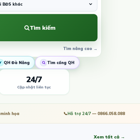
Tìm kiếm
Tìm nâng cao →
QH Đà Nẵng
Tìm cổng QH
24/7
Cập nhật liên tục
minh họa
📞
Hỗ trợ 24/7
— 0866.058.088
Xem tất cả →