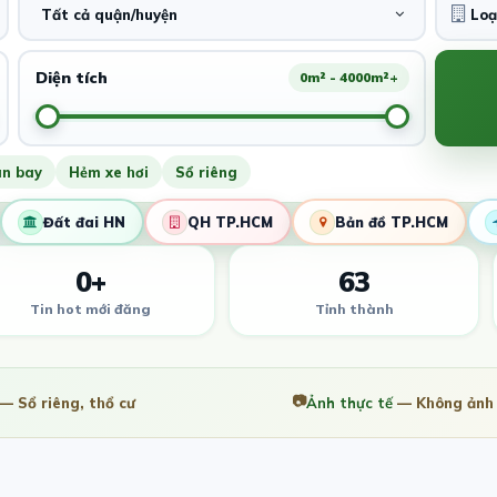
Tất cả quận/huyện
Diện tích
0m² - 4000m²+
ân bay
Hẻm xe hơi
Sổ riêng
Đất đai HN
QH TP.HCM
Bản đồ TP.HCM
0+
63
Tin hot mới đăng
Tỉnh thành
📷
— Sổ riêng, thổ cư
Ảnh thực tế
— Không ảnh 