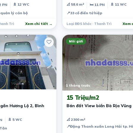
12 tỷ
🚿 12 WC
📐 58.6 m²
🚿 11 WC
2 PN
🛏 11 PN
quản lý cán bộ
📍
33 cổ điển tứ hiệp
hanh Trì
Xem chi tiết →
Loại BĐS khác · Thanh Trì
Xem c
Môi giới
1 tháng trước
15 Triệu/m2
 gần Hương Lộ 2, Bình
Bán đất View biển Bà Rịa Vũng
🚿 5 WC
📐 2300 m²
PN
📍
Đặng Thanh xuân Long Hải tp. Hồ
 Tân