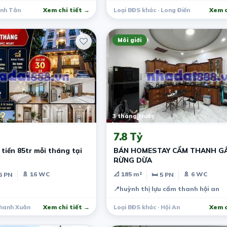
ình Tân
Xem chi tiết →
Loại BĐS khác · Long Điền
Xem c
Môi giới
3 tháng trước
7.8 Tỷ
tiền 85tr mỗi tháng tại
BÁN HOMESTAY CẨM THANH G
RỪNG DỪA
🚿 16 WC
📐 185 m²
🚿 6 WC
6 PN
🛏 5 PN
📍
huỳnh thị lựu cẩm thanh hội an
Thanh Xuân
Xem chi tiết →
Loại BĐS khác · Hội An
Xem c