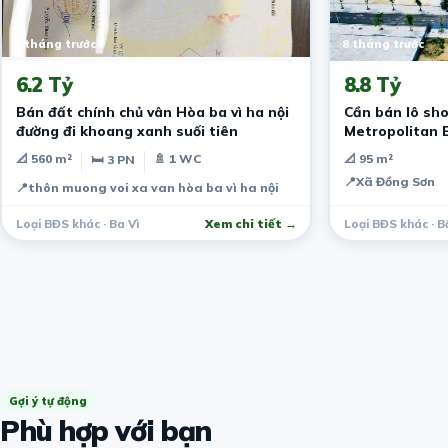
8 tháng trước
8 tháng trước
6.2 Tỷ
8.8 Tỷ
Bán đất chính chủ vân Hòa ba vì ha nội
Cần bán lô sh
đường đi khoang xanh suối tiên
Metropolitan 
📐 560 m²
🚿 1 WC
📐 95 m²
🛏 3 PN
📍
Xã Đồng Sơn
📍
thôn muong voi xa van hòa ba vì ha nội
Loại BĐS khác · Ba Vì
Xem chi tiết →
Loại BĐS khác · B
Gợi ý tự động
Phù hợp với bạn