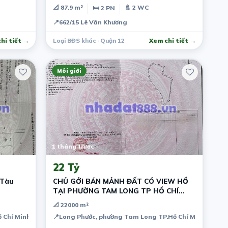
📐 87.9 m²
🚿 2 WC
🛏 2 PN
📍
662/15 Lê Văn Khương
hi tiết →
Loại BĐS khác · Quận 12
Xem chi tiết →
Môi giới
1 tháng trước
22 Tỷ
 Tàu
CHỦ GỞI BÁN MẢNH ĐẤT CÓ VIEW HỒ
TẠI PHƯỜNG TAM LONG TP HỒ CHÍ
MINH
📐 22000 m²
 Chí Minh
📍
Long Phước, phường Tam Long TP.Hồ Chí Minh