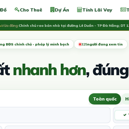
 Đồ
Cho Thuê
Dự Án
Tính Lãi Vay
T
 đăng:
Chính chủ rao bán nhà tại đường Lê Duẩn - TP Đà Nẵng; DT 1
13.2 
ng BĐS chính chủ - pháp lý minh bạch
321
người đang xem tin
ất
nhanh hơn
, đúng
Toàn quốc
H