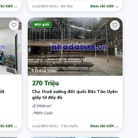
hi tiết →
Loại BĐS khác · Bà Rịa
Xem chi tiết →
Môi giới
5 tháng trước
270 Triệu
ẦN
Cho thuê xưởng đất quốc Bắc Tân Uyên
giấy tờ đầy đủ
📐 5000 m²
📍
Đất Cuốc
hi tiết →
Loại BĐS khác · Tân Uyên
Xem chi tiết →