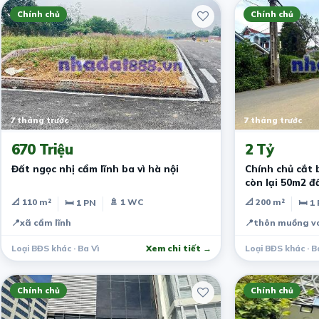
Chính chủ
Chính chủ
7 tháng trước
7 tháng trước
670 Triệu
2 Tỷ
Đất ngọc nhị cẩm lĩnh ba vì hà nội
Chính chủ cắt 
còn lại 50m2 đ
📐 110 m²
🚿 1 WC
📐 200 m²
🛏 1 PN
🛏 1
📍
xã cẩm lĩnh
📍
thôn muồng vo
Loại BĐS khác · Ba Vì
Xem chi tiết →
Loại BĐS khác · B
Chính chủ
Chính chủ