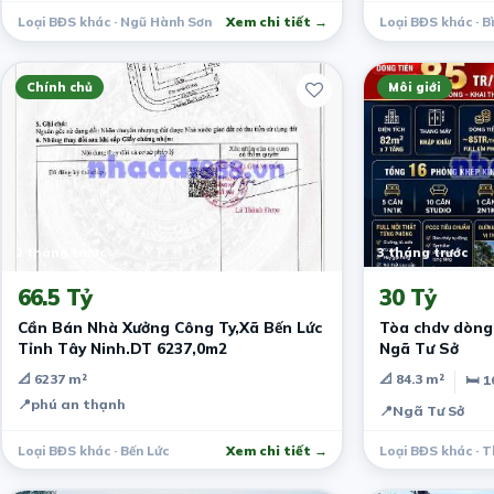
Loại BĐS khác · Ngũ Hành Sơn
Xem chi tiết →
Loại BĐS khác · B
Chính chủ
Môi giới
2 tháng trước
3 tháng trước
66.5 Tỷ
30 Tỷ
Cần Bán Nhà Xưởng Công Ty,Xã Bến Lức
Tòa chdv dòng 
Tỉnh Tây Ninh.DT 6237,0m2
Ngã Tư Sở
📐 6237 m²
📐 84.3 m²
🛏 1
📍
phú an thạnh
📍
Ngã Tư Sở
Loại BĐS khác · Bến Lức
Xem chi tiết →
Loại BĐS khác · 