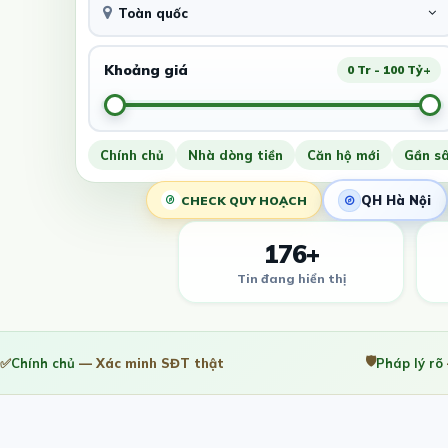
Toàn quốc
Khoảng giá
0 Tr - 100 Tỷ+
Chính chủ
Nhà dòng tiền
Căn hộ mới
Gần s
QH Hà Nội
CHECK QUY HOẠCH
176+
Tin đang hiển thị
🛡️
✅
Chính chủ
— Xác minh SĐT thật
Pháp lý rõ