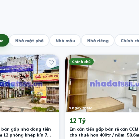
ác
Nhà mặt phố
Nhà mẫu
Nhà riêng
Chính c
Chính chủ
9 ngày trước
12 Tỷ
 bán gấp nhà dòng tiền
Em cần tiền gấp bán rẻ căn CC
m 12 phòng khép kín 7
cho thuê hơn 400tr / năm. 58.6