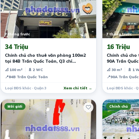
7 tháng trước
7 tháng trước
34 Triệu
16 Triệu
Chính chủ cho thuê văn phòng 100m2
Chính chủ cho
tại 84B Trần Quốc Toản, Q3 chỉ
90A Trần Quốc 
34tr/tháng
📐 100 m²
🚿 2 WC
📐 30 m²
🚿 1 
📍
84B Trần Quốc Toản
📍
90A Trần Quốc
Loại BĐS khác · Quận 3
Xem chi tiết →
Loại BĐS khác · Q
Môi giới
Chính chủ