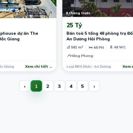
8 tháng trước
25 Tỷ
ophouse dự án The
Bán toà 5 tầng 48 phòng trọ Đ
Bắc Giang
An Dương Hải Phòng
📐 582 m²
🚿 48 WC
🛏 48 PN
📍
Hồng Phong
ắc Giang
Xem chi tiết →
Loại BĐS khác · An Dương
Xem c
‹
1
2
3
4
5
›