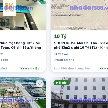
8 tháng trước
10 Tỷ
 thuê mặt bằng 30m2 tại
SHOPHOUSE Mai Chí Thọ - Vie
Toản, Q3 chỉ 16tr/tháng
phố 83m2 x giá 10 Tỷ (TL) - Kin
đỉnh - 2
WC
📐 82.5 m²
 Toản
📍
mai chí thọ
uận 3
Xem chi tiết →
Loại BĐS khác · Long Biên
Xem c
Môi giới