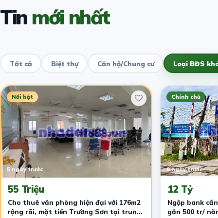
Tin
mới nhất
Tất cả
Biệt thự
Căn hộ/Chung cư
Loại BĐS kh
Nổi bật
Chính chủ
5 ngày trước
9 ngày trước
55 Triệu
12 Tỷ
Cho thuê văn phòng hiện đại với 176m2
Ngộp bank cần
rộng rãi, mặt tiền Trường Sơn tại trung
gần 500 tr/ nă