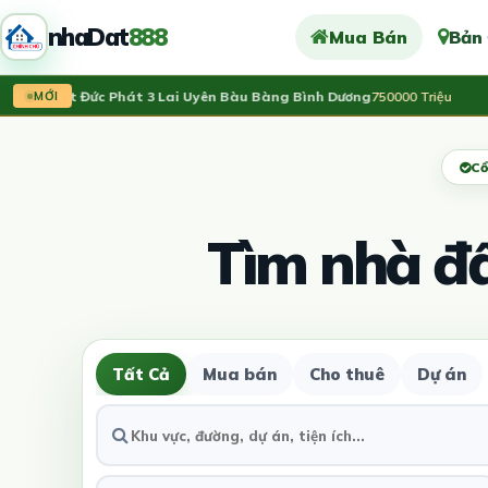
nhaDat
888
Mua Bán
Bản
án đất Đức Phát 3 Lai Uyên Bàu Bàng Bình Dương
750000 Triệu
Vừa
MỚI
Cổ
Tìm nhà đ
Tất Cả
Mua bán
Cho thuê
Dự án