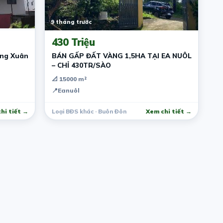
9 tháng trước
430 Triệu
ồng Xuân
BÁN GẤP ĐẤT VÀNG 1,5HA TẠI EA NUÔL
– CHỈ 430TR/SÀO
📐 15000 m²
📍
Eanuôl
hi tiết →
Loại BĐS khác · Buôn Đôn
Xem chi tiết →