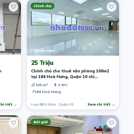
Chính chủ
7 tháng trước
25 Triệu
h
Chính chủ cho thuê văn phòng 100m2
tại 184 Hoà Hưng, Quận 10 chỉ
25tr/tháng
📐 100 m²
🚿 1 WC
📍
184 Hoà Hưng
hi tiết →
Loại BĐS khác · Quận 10
Xem chi tiết →
Môi giới