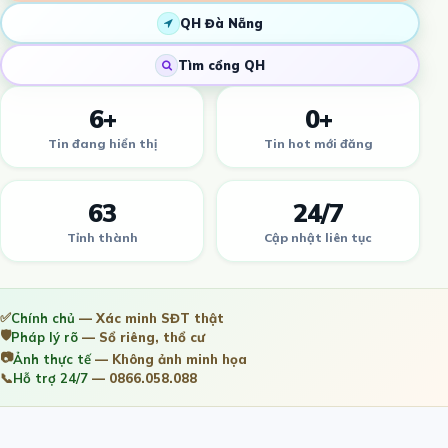
QH Đà Nẵng
Tìm cổng QH
6+
0+
Tin đang hiển thị
Tin hot mới đăng
63
24/7
Tỉnh thành
Cập nhật liên tục
✅
Chính chủ
— Xác minh SĐT thật
🛡️
Pháp lý rõ
— Sổ riêng, thổ cư
📷
Ảnh thực tế
— Không ảnh minh họa
📞
Hỗ trợ 24/7
— 0866.058.088