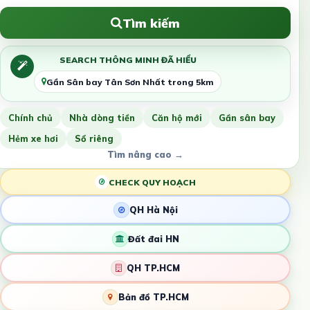
Tìm kiếm
SEARCH THÔNG MINH ĐÃ HIỂU
Gần Sân bay Tân Sơn Nhất trong 5km
Chính chủ
Nhà dòng tiền
Căn hộ mới
Gần sân bay
Hẻm xe hơi
Sổ riêng
Tìm nâng cao →
CHECK QUY HOẠCH
QH Hà Nội
Đất đai HN
QH TP.HCM
Bản đồ TP.HCM