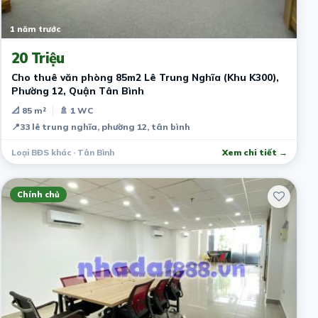
1 năm trước
20 Triệu
Cho thuê văn phòng 85m2 Lê Trung Nghĩa (Khu K300),
Phường 12, Quận Tân Bình
📐 85 m²
🚿 1 WC
📍
33 lê trung nghĩa, phường 12, tân bình
Loại BĐS khác · Tân Bình
Xem chi tiết →
Chính chủ