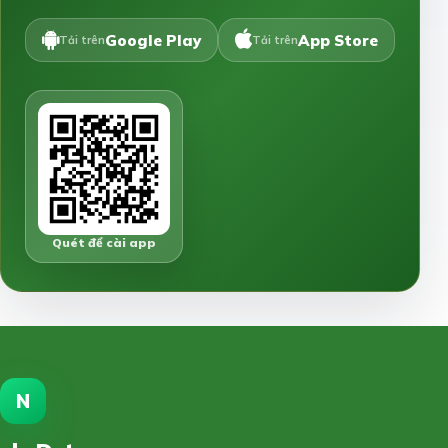
Google Play
App Store
Tải trên
Tải trên
Quét để cài app
N