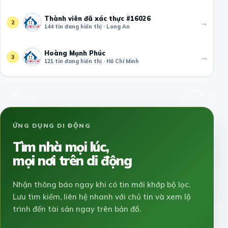
Thành viên đã xác thực #16026
→
2
144 tin đang hiển thị · Long An
Hoàng Mạnh Phúc
→
3
121 tin đang hiển thị · Hồ Chí Minh
ỨNG DỤNG DI ĐỘNG
Tìm nhà mọi lúc,
mọi nơi trên di động
Nhận thông báo ngay khi có tin mới khớp bộ lọc.
Lưu tìm kiếm, liên hệ nhanh với chủ tin và xem lộ
trình đến tài sản ngay trên bản đồ.