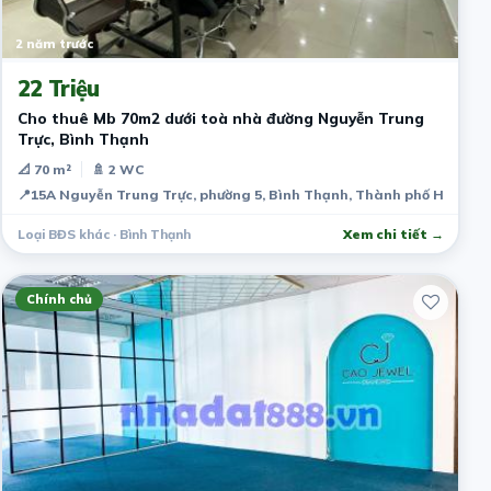
2 năm trước
22 Triệu
Cho thuê Mb 70m2 dưới toà nhà đường Nguyễn Trung
Trực, Bình Thạnh
📐 70 m²
🚿 2 WC
📍
15A Nguyễn Trung Trực, phường 5, Bình Thạnh, Thành phố Hồ Chí 
Loại BĐS khác · Bình Thạnh
Xem chi tiết →
Chính chủ