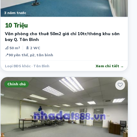
3 năm trước
10 Triệu
Văn phòng cho thuê 50m2 giá chỉ 10tr/tháng khu sân
bay Q. Tân Bình
📐 50 m²
🚿 2 WC
📍
90 yên thế, p2, tân bình
Loại BĐS khác · Tân Bình
Xem chi tiết →
Chính chủ