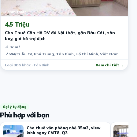
6 năm trước
4.5 Triệu
Cho Thuê Căn Hộ DV đủ Nội thất, gần Bàu Cát, sân
bay, giá hổ trợ dịch
📐 32 m²
📍
594/32 Âu Cơ, Phú Trung, Tân Bình, Hồ Chí Minh, Việt Nam
Loại BĐS khác · Tân Bình
Xem chi tiết →
Gợi ý tự động
Phù hợp với bạn
Cho thuê văn phòng nhỏ 35m2, view
kính ngay CMT8, Q3