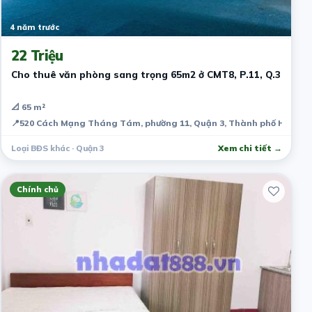
4 năm trước
22 Triệu
Cho thuê văn phòng sang trọng 65m2 ở CMT8, P.11, Q.3
📐 65 m²
📍
520 Cách Mạng Tháng Tám, phường 11, Quận 3, Thành phố Hồ Chí 
Loại BĐS khác · Quận 3
Xem chi tiết →
Chính chủ