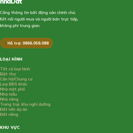
nhaDat
888
Cổng thông tin bất động sản chính chủ.
Kết nối người mua và người bán trực tiếp,
không phí trung gian.
Hỗ trợ: 0866.058.088
LOẠI HÌNH
Tất cả loại hình
Biệt thự
Căn hộ/Chung cư
Loại BĐS khác
Nhà mặt phố
Nhà mẫu
Nhà riêng
Trang trại, khu nghỉ dưỡng
Đất nền dự án
Đất riêng
KHU VỰC