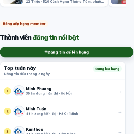
12 Triệu · 520 Cách Mạng Tháng Tám, phường 11, Quận 3, Thành phố Hồ Chí Minh, Việt Nam
Bảng xếp hạng member
Thành viên
đăng tin nổi bật
Đăng tin để lên hạng
Top tuần này
Đang leo hạng
Đăng tin đều trong 7 ngày
Minh Phương
→
1
35 tin đang hiển thị · Hà Nội
Minh Tuấn
→
2
4 tin đang hiển thị · Hồ Chí Minh
Kimthoa
→
3
3 tin đang hiển thị · Lâm Đồng