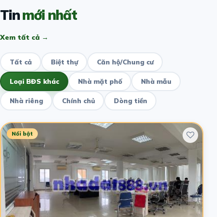
Tin
mới nhất
Xem tất cả →
Tất cả
Biệt thự
Căn hộ/Chung cư
Loại BĐS khác
Nhà mặt phố
Nhà mẫu
Nhà riêng
Chính chủ
Dòng tiền
Nổi bật