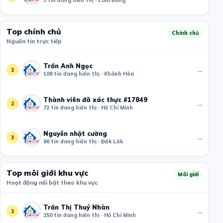
Top chính chủ
Chính chủ
Nguồn tin trực tiếp
Trần Anh Ngọc
→
1
108 tin đang hiển thị · Khánh Hòa
Thành viên đã xác thực #17849
→
2
72 tin đang hiển thị · Hồ Chí Minh
Nguyễn nhật cường
→
3
66 tin đang hiển thị · Đắk Lắk
Top môi giới khu vực
Môi giới
Hoạt động nổi bật theo khu vực
Trần Thị Thuý Nhàn
→
1
250 tin đang hiển thị · Hồ Chí Minh