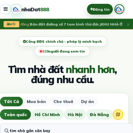
nhaDat
888
Đăng tin
×
Vừa đăng:
Bán đất đường số 7 tam bình thủ đức,(KHU NHÀ Ở VẠN
MỚI
Cổng BĐS chính chủ - pháp lý minh bạch
328
người đang xem tin
Tìm nhà đất
nhanh hơn
,
đúng nhu cầu.
Tất Cả
Mua bán
Cho thuê
Dự án
Toàn quốc
Hồ Chí Minh
Hà Nội
Đà Nẵng