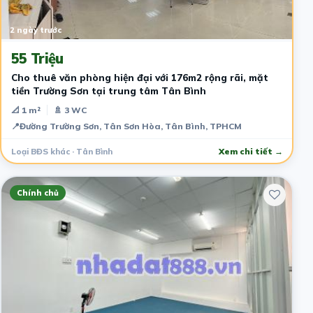
2 ngày trước
55 Triệu
Cho thuê văn phòng hiện đại với 176m2 rộng rãi, mặt
tiền Trường Sơn tại trung tâm Tân Bình
📐 1 m²
🚿 3 WC
📍
Đường Trường Sơn, Tân Sơn Hòa, Tân Bình, TPHCM
Loại BĐS khác · Tân Bình
Xem chi tiết →
Chính chủ