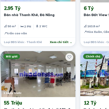
2.95 Tỷ
6 Tỷ
Bán nhà Thanh Khê, Đà Nẵng
Bán Đất View 
📐 50 m²
🚿 2 WC
📐 163.8 m²
🛏 2 PN
📍
Hòa Xuân, Cẩm
📍
trần cao vân
Loại BĐS khác · Thanh Khê
Xem chi tiết →
Loại BĐS khác · C
Môi giới
Chính chủ
1 ngày trước
5 ngày trước
55 Triệu
12 Tỷ