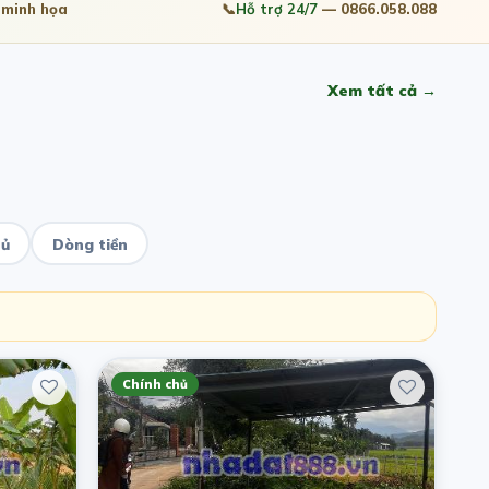
minh họa
📞
Hỗ trợ 24/7
— 0866.058.088
Xem tất cả →
hủ
Dòng tiền
Chính chủ