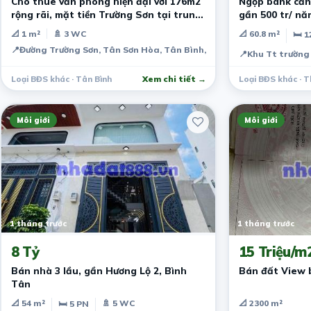
Cho thuê văn phòng hiện đại với 176m2
Ngộp bank cần
rộng rãi, mặt tiền Trường Sơn tại trung
gần 500 tr/ nă
tâm Tân Bình
tầng
📐 1 m²
🚿 3 WC
📐 60.8 m²
🛏 1
📍
Đường Trường Sơn, Tân Sơn Hòa, Tân Bình, TPHCM
📍
Khu Tt trường 
Loại BĐS khác · Tân Bình
Xem chi tiết →
Loại BĐS khác · T
Môi giới
Môi giới
1 tháng trước
1 tháng trước
8 Tỷ
15 Triệu/m
Bán nhà 3 lầu, gần Hương Lộ 2, Bình
Bán đất View 
Tân
📐 54 m²
🚿 5 WC
📐 2300 m²
🛏 5 PN