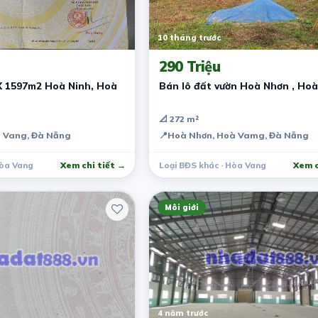
10 tháng trước
290 Triệu
X 1597m2 Hoà Ninh, Hoà
Bán lô đất vườn Hoà Nhơn , Ho
📐 272 m²
 Vang, Đà Nẵng
📍
Hoà Nhơn, Hoà Vamg, Đà Nẵng
Hòa Vang
Xem chi tiết →
Loại BĐS khác · Hòa Vang
Xem c
Môi giới
4 năm trước