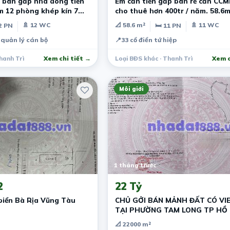
 bán gấp nhà dòng tiền
Em cần tiền gấp bán rẻ căn CC
m 12 phòng khép kín 7
cho thuê hơn 400tr / năm. 58.6
12 tỷ
🚿 12 WC
📐 58.6 m²
🚿 11 WC
2 PN
🛏 11 PN
quản lý cán bộ
📍
33 cổ điển tứ hiệp
hanh Trì
Xem chi tiết →
Loại BĐS khác · Thanh Trì
Xem c
Môi giới
1 tháng trước
2
22 Tỷ
biển Bà Rịa Vũng Tàu
CHỦ GỞI BÁN MẢNH ĐẤT CÓ VI
TẠI PHƯỜNG TAM LONG TP HỒ 
MINH
📐 22000 m²