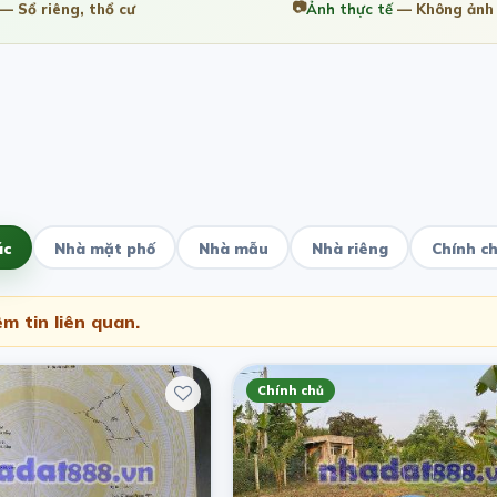
📷
— Sổ riêng, thổ cư
Ảnh thực tế
— Không ảnh 
ác
Nhà mặt phố
Nhà mẫu
Nhà riêng
Chính c
m tin liên quan.
Chính chủ