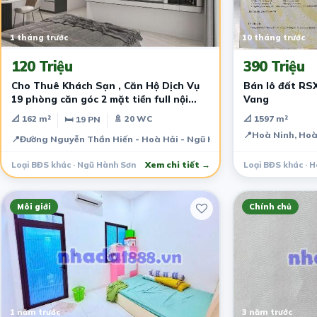
1 tháng trước
10 tháng trước
120 Triệu
390 Triệu
Cho Thuê Khách Sạn , Căn Hộ Dịch Vụ
Bán lô đất RS
19 phòng căn góc 2 mặt tiền full nội
Vang
thất
📐 162 m²
🚿 20 WC
📐 1597 m²
🛏 19 PN
📍
Hoà Ninh, Hoà
📍
Đường Nguyễn Thần Hiến - Hoà Hải - Ngũ Hành Sơn - Đà Nẵng
Loại BĐS khác · Ngũ Hành Sơn
Xem chi tiết →
Loại BĐS khác · 
Môi giới
Chính chủ
1 năm trước
3 năm trước