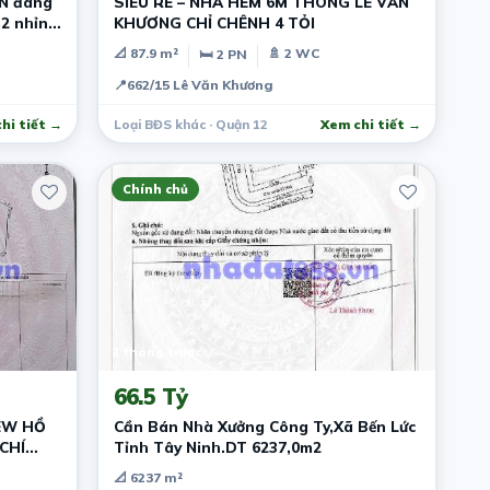
MN đang
SIÊU RẺ – NHÀ HẺM 6M THÔNG LÊ VĂN
m2 nhỉnh
KHƯƠNG CHỈ CHÊNH 4 TỎI
📐 87.9 m²
🚿 2 WC
🛏 2 PN
📍
662/15 Lê Văn Khương
hi tiết →
Loại BĐS khác · Quận 12
Xem chi tiết →
Chính chủ
2 tháng trước
66.5 Tỷ
EW HỒ
Cần Bán Nhà Xưởng Công Ty,Xã Bến Lức
CHÍ
Tỉnh Tây Ninh.DT 6237,0m2
📐 6237 m²