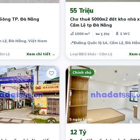
55 Triệu
Sông TP. Đà Nẵng
Cho thuê 5000m2 đất kho nhà xưởng
Cẩm Lệ tp Đà Nẵng
📐 1000 m²
🚿 1 WC
🛏 1 PN
 Lệ, Đà Nẵng, Việt Nam
📍
Đường Quốc lộ 1A, Cẩm Lệ, Đà Nẵ
ẩm Lệ
Xem chi tiết →
Loại BĐS khác · Cẩm Lệ
Xem c
Chính chủ
5 ngày trước
12 Tỷ