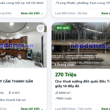
ân Long Hải tp. Hồ Chí Minh
📍
Long Phước, phường Tam Long TP
ong Điền
Xem chi tiết →
Loại BĐS khác · Bà Rịa
Xem c
Môi giới
5 tháng trước
270 Triệu
Y CẨM THANH GẦN
Cho thuê xưởng đất quốc Bắc T
giấy tờ đầy đủ
🚿 6 WC
📐 5000 m²
 PN
📍
Đất Cuốc
cẩm thanh hội an
ội An
Xem chi tiết →
Loại BĐS khác · Tân Uyên
Xem c