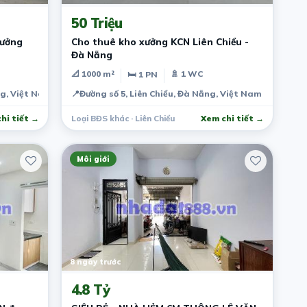
50 Triệu
Cho thuê kho xưởng KCN Liên Chiểu -
Đà Nẵng
📐 1000 m²
🚿 1 WC
🛏 1 PN
ng, Việt Nam
📍
Đường số 5, Liên Chiểu, Đà Nẵng, Việt Nam
hi tiết →
Loại BĐS khác · Liên Chiểu
Xem chi tiết →
Môi giới
8 ngày trước
4.8 Tỷ