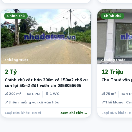
Chính chủ
Chính chủ
7 tháng trước
7 tháng trước
2 Tỷ
12 Triệu
Chính chủ cắt bán 200m có 150m2 thổ cư
Cho Thuê văn 
còn lại 50m2 đất vườn cln 0358056665
📐 200 m²
🚿 1 WC
📐 75 m²
🛏 1 PN
🛏 1 
📍
thôn muồng voi xã vân hòa
📍
Thế Manor Cen
Loại BĐS khác · Ba Vì
Xem chi tiết →
Loại BĐS khác · 