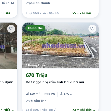
.Hồ Chí Minh
📍
phú an thạnh
hi tiết →
Loại BĐS khác · Bến Lức
Xem chi tiết →
Chính chủ
7 tháng trước
670 Triệu
ân Uyên
Đất ngọc nhị cẩm lĩnh ba vì hà nội
📐 110 m²
🚿 1 WC
🛏 1 PN
📍
xã cẩm lĩnh
hi tiết →
Loại BĐS khác · Ba Vì
Xem chi tiết →