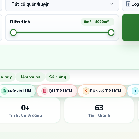
Tất cả quận/huyện
Diện tích
0m² - 4000m²+
ân bay
Hẻm xe hơi
Sổ riêng
Đất đai HN
QH TP.HCM
Bản đồ TP.HCM
0+
63
Tin hot mới đăng
Tỉnh thành