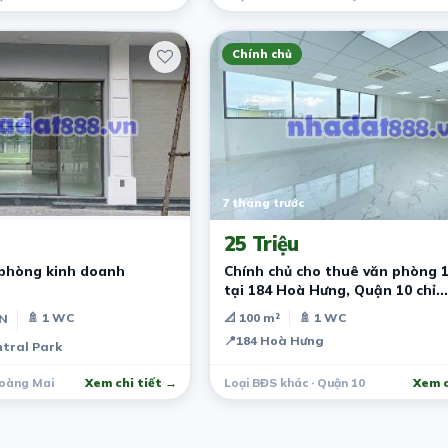
Chính chủ
7 tháng trước
25 Triệu
phòng kinh doanh
Chính chủ cho thuê văn phòng 
tại 184 Hoà Hưng, Quận 10 chỉ
25tr/tháng
🚿 1 WC
📐 100 m²
🚿 1 WC
PN
📍
184 Hoà Hưng
tral Park
Hoàng Mai
Xem chi tiết →
Loại BĐS khác · Quận 10
Xem c