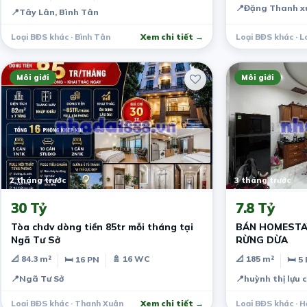
📍
Đặng Thanh xu
📍
Tây Lân, Bình Tân
Loại BĐS khác · Bình Tân
Xem chi tiết →
Loại BĐS khác · L
Môi giới
Môi giới
2 tháng trước
3 tháng trước
30 Tỷ
7.8 Tỷ
Tòa chdv dòng tiền 85tr mỗi tháng tại
BÁN HOMESTA
Ngã Tư Sở
RỪNG DỪA
📐 84.3 m²
🚿 16 WC
📐 185 m²
🛏 16 PN
🛏 5
📍
Ngã Tư Sở
📍
huỳnh thị lựu 
Loại BĐS khác · Thanh Xuân
Xem chi tiết →
Loại BĐS khác · H