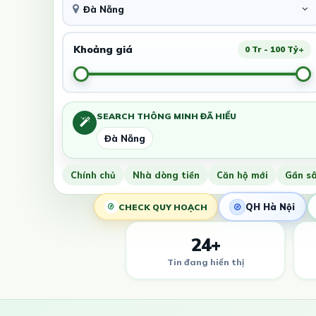
Đà Nẵng
Khoảng giá
0 Tr - 100 Tỷ+
SEARCH THÔNG MINH ĐÃ HIỂU
Đà Nẵng
Chính chủ
Nhà dòng tiền
Căn hộ mới
Gần s
QH Hà Nội
CHECK QUY HOẠCH
24+
Tin đang hiển thị