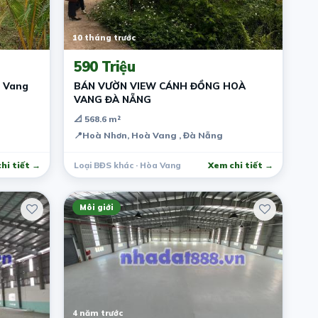
10 tháng trước
590 Triệu
à Vang
BÁN VƯỜN VIEW CÁNH ĐỒNG HOÀ
VANG ĐÀ NẴNG
📐 568.6 m²
📍
Hoà Nhơn, Hoà Vang , Đà Nẵng
hi tiết →
Loại BĐS khác · Hòa Vang
Xem chi tiết →
Môi giới
4 năm trước