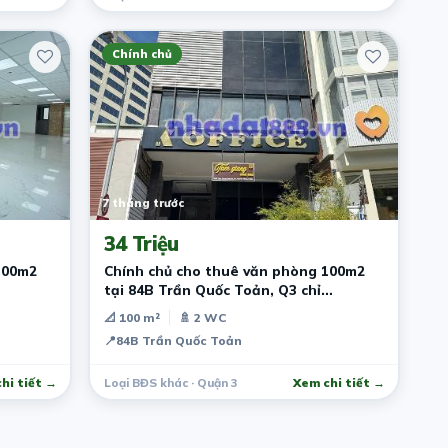
Chính chủ
7 tháng trước
34 Triệu
100m2
Chính chủ cho thuê văn phòng 100m2
tại 84B Trần Quốc Toản, Q3 chỉ
34tr/tháng
📐 100 m²
🚿 2 WC
📍
84B Trần Quốc Toản
hi tiết →
Loại BĐS khác · Quận 3
Xem chi tiết →