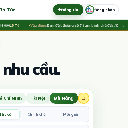
in Tức
Đăng tin
Đăng nhập
×
0
15 Tỷ
Vừa đăng:
Bán đất đường số 7 tam bình thủ đức,(KHU NHÀ 
 nhu cầu.
ồ Chí Minh
Hà Nội
Đà Nẵng
Tất cả
Chính chủ
Môi giới