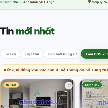
🛡️
✅
Chính chủ
— Xác minh SĐT thật
Pháp lý rõ
Tin
mới nhất
Tất cả
Biệt thự
Căn hộ/Chung cư
Loại BĐS kh
Kết quả đúng khu vực còn ít, hệ thống đã bổ sung thê
Nổi bật
Chính chủ