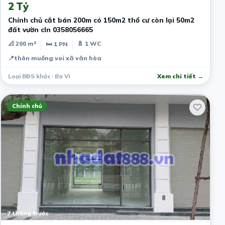
2 Tỷ
Chính chủ cắt bán 200m có 150m2 thổ cư còn lại 50m2
đất vườn cln 0358056665
📐 200 m²
🚿 1 WC
🛏 1 PN
📍
thôn muồng voi xã vân hòa
Loại BĐS khác · Ba Vì
Xem chi tiết →
Chính chủ
7 tháng trước