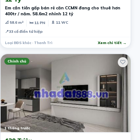
Em cần tiền gấp bán rẻ căn CCMN đang cho thuê hơn
400tr / năm. 58.6m2 nhỉnh 12 tỷ
📐 58.6 m²
🚿 11 WC
🛏 11 PN
📍
33 cổ điển tứ hiệp
Loại BĐS khác · Thanh Trì
Xem chi tiết →
Chính chủ
1 tháng trước