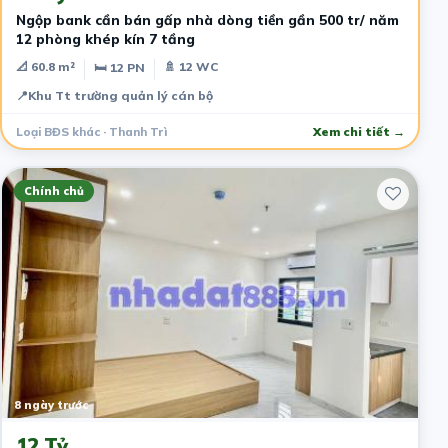
Ngộp bank cần bán gấp nhà dòng tiền gần 500 tr/ năm
12 phòng khép kín 7 tầng
📐 60.8 m²
🚿 12 WC
🛏 12 PN
📍
Khu Tt trường quản lý cán bộ
Loại BĐS khác · Thanh Trì
Xem chi tiết →
Chính chủ
8 ngày trước
12 Tỷ