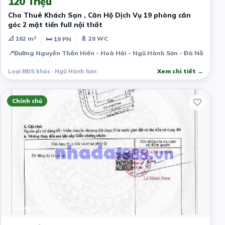
120 Triệu
Cho Thuê Khách Sạn , Căn Hộ Dịch Vụ 19 phòng căn
góc 2 mặt tiền full nội thất
📐 162 m²
🚿 20 WC
🛏 19 PN
📍
Đường Nguyễn Thần Hiến - Hoà Hải - Ngũ Hành Sơn - Đà Nẵng
Loại BĐS khác · Ngũ Hành Sơn
Xem chi tiết →
Chính chủ
2 tháng trước