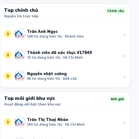
Top chính chủ
Chính chủ
Nguồn tin trực tiếp
Trần Anh Ngọc
→
1
108 tin đang hiển thị · Khánh Hòa
Thành viên đã xác thực #17849
→
2
72 tin đang hiển thị · Hồ Chí Minh
Nguyễn nhật cường
→
3
66 tin đang hiển thị · Đắk Lắk
Top môi giới khu vực
Môi giới
Hoạt động nổi bật theo khu vực
Trần Thị Thuý Nhàn
→
1
250 tin đang hiển thị · Hồ Chí Minh