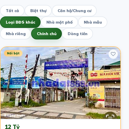
Tất cả
Biệt thự
Căn hộ/Chung cư
Loại BĐS khác
Nhà mặt phố
Nhà mẫu
Nhà riêng
Chính chủ
Dòng tiền
Nổi bật
8 ngày trước
12 Tỷ