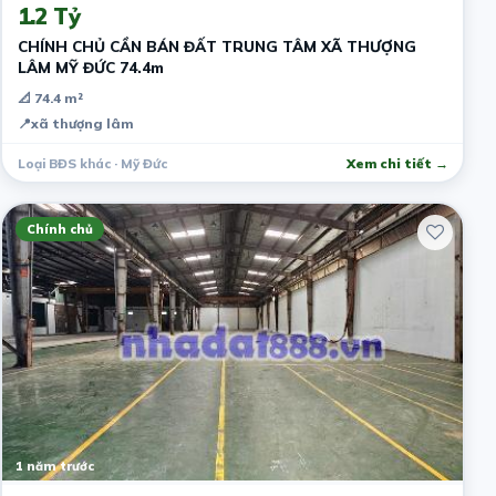
1.2 Tỷ
CHÍNH CHỦ CẦN BÁN ĐẤT TRUNG TÂM XÃ THƯỢNG
LÂM MỸ ĐỨC 74.4m
📐 74.4 m²
📍
xã thượng lâm
Loại BĐS khác · Mỹ Đức
Xem chi tiết →
Chính chủ
1 năm trước