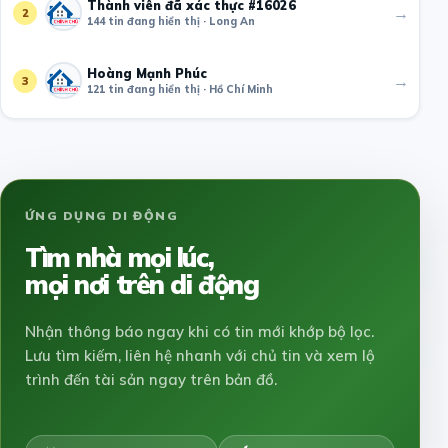
Thành viên đã xác thực #16026
→
2
144 tin đang hiển thị · Long An
Hoàng Mạnh Phúc
→
3
121 tin đang hiển thị · Hồ Chí Minh
ỨNG DỤNG DI ĐỘNG
Tìm nhà mọi lúc,
mọi nơi trên di động
Nhận thông báo ngay khi có tin mới khớp bộ lọc.
Lưu tìm kiếm, liên hệ nhanh với chủ tin và xem lộ
trình đến tài sản ngay trên bản đồ.