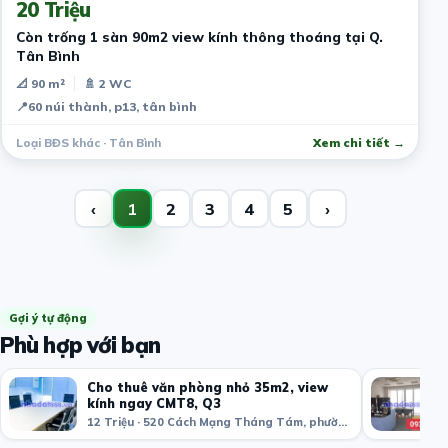
20 Triệu
Còn trống 1 sàn 90m2 view kính thông thoáng tại Q.
Tân Bình
📐 90 m²
🚿 2 WC
📍
60 núi thành, p13, tân bình
Loại BĐS khác · Tân Bình
Xem chi tiết →
‹
1
2
3
4
5
›
Gợi ý tự động
Phù hợp với bạn
Cho thuê văn phòng nhỏ 35m2, view
kính ngay CMT8, Q3
12 Triệu · 520 Cách Mạng Tháng Tám, phường 11, Quận 3, Thành phố Hồ Chí Minh, Việt Nam