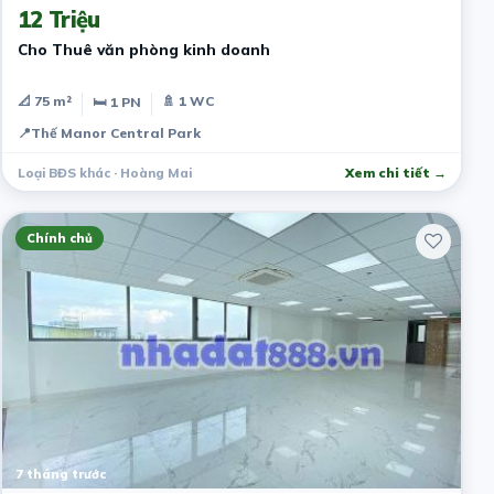
12 Triệu
Cho Thuê văn phòng kinh doanh
📐 75 m²
🚿 1 WC
🛏 1 PN
📍
Thế Manor Central Park
Loại BĐS khác · Hoàng Mai
Xem chi tiết →
Chính chủ
7 tháng trước