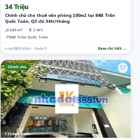
34 Triệu
Chính chủ cho thuê văn phòng 100m2 tại 84B Trần
Quốc Toản, Q3 chỉ 34tr/tháng
📐 100 m²
🚿 2 WC
📍
84B Trần Quốc Toản
Loại BĐS khác · Quận 3
Xem chi tiết →
Chính chủ
7 tháng trước