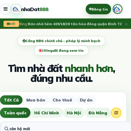
nhaDat
888
Đăng tin
×
Vừa đăng:
Bán nhà hẻm 409/18/28 tân hòa đông quận Bình Tân
3.75 
MỚI
Cổng BĐS chính chủ - pháp lý minh bạch
291
người đang xem tin
Tìm nhà đất
nhanh hơn
,
đúng nhu cầu.
Tất Cả
Mua bán
Cho thuê
Dự án
Toàn quốc
Hồ Chí Minh
Hà Nội
Đà Nẵng