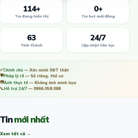
114+
0+
Tin đang hiển thị
Tin hot mới đăng
63
24/7
Tỉnh thành
Cập nhật liên tục
✅
Chính chủ
— Xác minh SĐT thật
🛡️
Pháp lý rõ
— Sổ riêng, thổ cư
📷
Ảnh thực tế
— Không ảnh minh họa
📞
Hỗ trợ 24/7
— 0866.058.088
Tin
mới nhất
Xem tất cả →