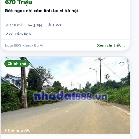
670 Triệu
Đất ngọc nhị cẩm lĩnh ba vì hà nội
📐 110 m²
🚿 1 WC
🛏 1 PN
📍
xã cẩm lĩnh
Loại BĐS khác · Ba Vì
Xem chi tiết →
Chính chủ
7 tháng trước