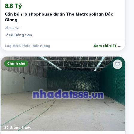
8.8 Tỷ
Cần bán lô shophouse dự án The Metropolitan Bắc
Giang
📐 95 m²
📍
Xã Đồng Sơn
Loại BĐS khác · Bắc Giang
Xem chi tiết →
Chính chủ
10 tháng trước