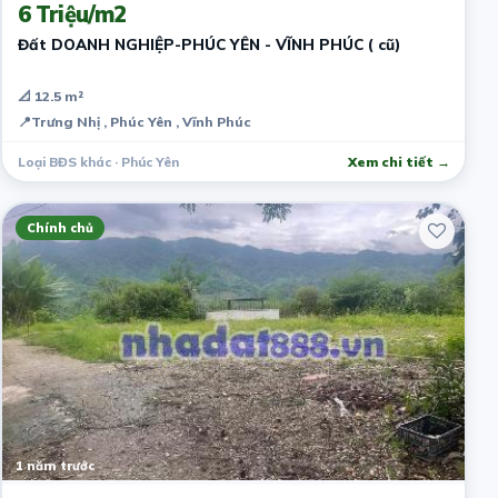
6 Triệu/m2
Đất DOANH NGHIỆP-PHÚC YÊN - VĨNH PHÚC ( cũ)
📐 12.5 m²
📍
Trưng Nhị , Phúc Yên , Vĩnh Phúc
Loại BĐS khác · Phúc Yên
Xem chi tiết →
Chính chủ
1 năm trước