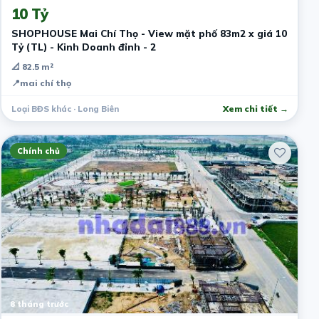
10 Tỷ
SHOPHOUSE Mai Chí Thọ - View mặt phố 83m2 x giá 10
Tỷ (TL) - Kinh Doanh đỉnh - 2
📐 82.5 m²
📍
mai chí thọ
Loại BĐS khác · Long Biên
Xem chi tiết →
Chính chủ
8 tháng trước