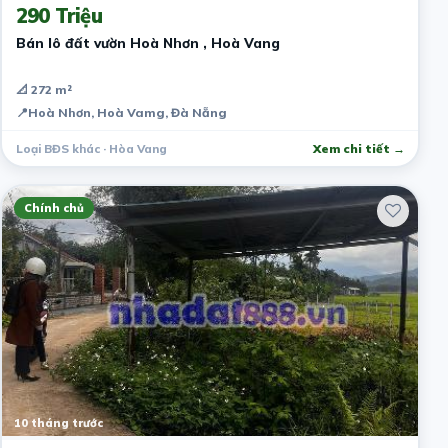
290 Triệu
Bán lô đất vườn Hoà Nhơn , Hoà Vang
📐 272 m²
📍
Hoà Nhơn, Hoà Vamg, Đà Nẵng
Loại BĐS khác · Hòa Vang
Xem chi tiết →
Chính chủ
10 tháng trước