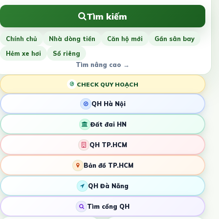
Tìm kiếm
Chính chủ
Nhà dòng tiền
Căn hộ mới
Gần sân bay
Hẻm xe hơi
Sổ riêng
Tìm nâng cao →
CHECK QUY HOẠCH
QH Hà Nội
Đất đai HN
QH TP.HCM
Bản đồ TP.HCM
QH Đà Nẵng
Tìm cổng QH