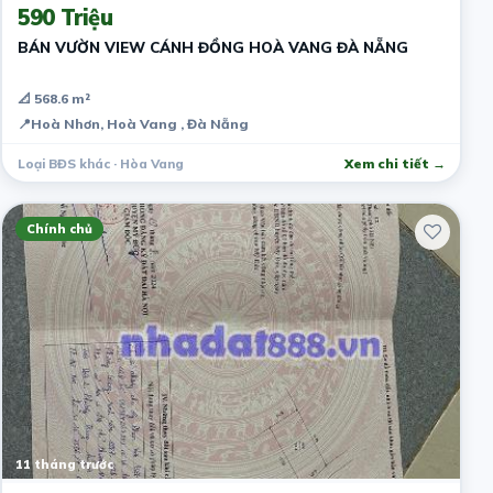
590 Triệu
BÁN VƯỜN VIEW CÁNH ĐỒNG HOÀ VANG ĐÀ NẴNG
📐 568.6 m²
📍
Hoà Nhơn, Hoà Vang , Đà Nẵng
Loại BĐS khác · Hòa Vang
Xem chi tiết →
Chính chủ
11 tháng trước