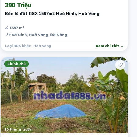
390 Triệu
Bán lô đất RSX 1597m2 Hoà Ninh, Hoà Vang
📐 1597 m²
📍
Hoà Ninh, Hoà Vang, Đà Nẵng
Loại BĐS khác · Hòa Vang
Xem chi tiết →
Chính chủ
10 tháng trước