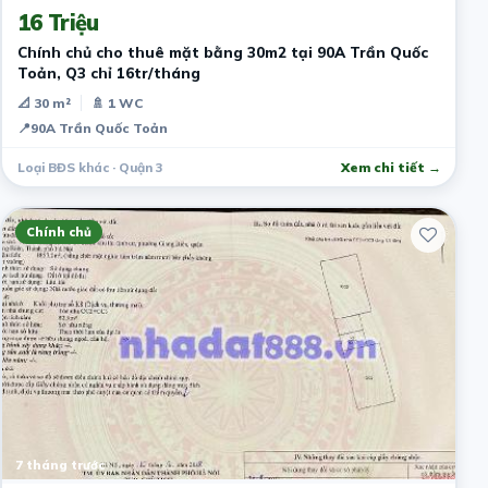
16 Triệu
Chính chủ cho thuê mặt bằng 30m2 tại 90A Trần Quốc
Toản, Q3 chỉ 16tr/tháng
📐 30 m²
🚿 1 WC
📍
90A Trần Quốc Toản
Loại BĐS khác · Quận 3
Xem chi tiết →
Chính chủ
7 tháng trước