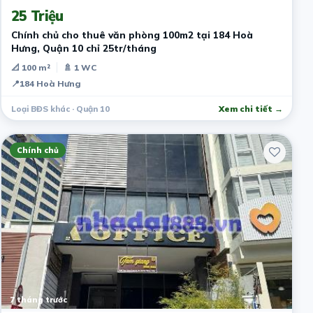
25 Triệu
Chính chủ cho thuê văn phòng 100m2 tại 184 Hoà
Hưng, Quận 10 chỉ 25tr/tháng
📐 100 m²
🚿 1 WC
📍
184 Hoà Hưng
Loại BĐS khác · Quận 10
Xem chi tiết →
Chính chủ
7 tháng trước