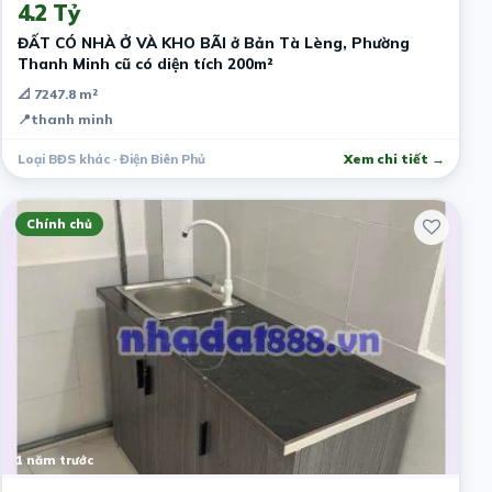
4.2 Tỷ
ĐẤT CÓ NHÀ Ở VÀ KHO BÃI ở Bản Tà Lèng, Phường
Thanh Minh cũ có diện tích 200m²
📐 7247.8 m²
📍
thanh minh
Loại BĐS khác · Điện Biên Phủ
Xem chi tiết →
Chính chủ
1 năm trước