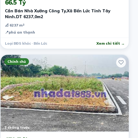
66.5 Tỷ
Cần Bán Nhà Xưởng Công Ty,Xã Bến Lức Tỉnh Tây
Ninh.DT 6237,0m2
📐 6237 m²
📍
phú an thạnh
Loại BĐS khác · Bến Lức
Xem chi tiết →
Chính chủ
7 tháng trước