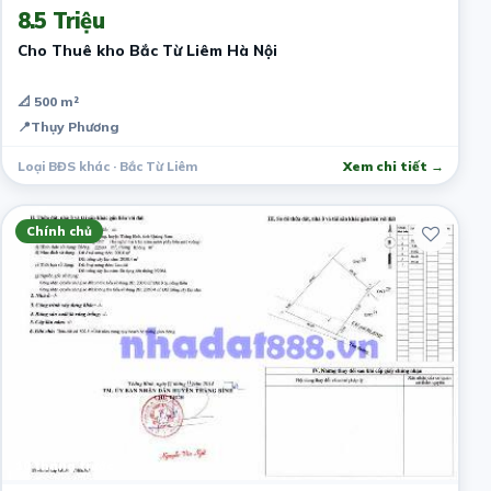
8.5 Triệu
Cho Thuê kho Bắc Từ Liêm Hà Nội
📐 500 m²
📍
Thụy Phương
Loại BĐS khác · Bắc Từ Liêm
Xem chi tiết →
Chính chủ
10 tháng trước