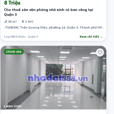
8 Triệu
Cho thuê sàn văn phòng nhỏ xinh có ban công tại
Quận 3
📐 35 m²
🚿 2 WC
📍
108/69C Trần Quang Diệu, phường 14, Quận 3, Thành phố Hồ Chí Mi
Loại BĐS khác · Quận 3
Xem chi tiết →
Chính chủ
1 năm trước