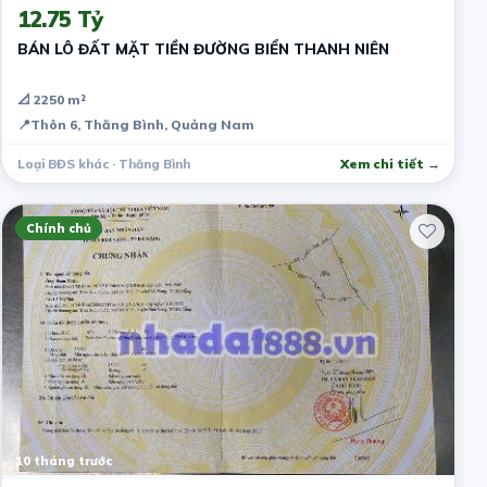
12.75 Tỷ
BÁN LÔ ĐẤT MẶT TIỀN ĐƯỜNG BIỂN THANH NIÊN
📐 2250 m²
📍
Thôn 6, Thăng Bình, Quảng Nam
Loại BĐS khác · Thăng Bình
Xem chi tiết →
Chính chủ
10 tháng trước