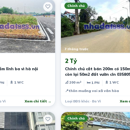
Chính chủ
7 tháng trước
2 Tỷ
Đất ngọc nhị cẩm lĩnh ba vì hà nội
Chính chủ cắt bán 200m có 150m
còn lại 50m2 đất vườn cln 03580
🚿 1 WC
📐 200 m²
🚿 1 WC
 PN
🛏 1 PN
📍
thôn muồng voi xã vân hòa
a Vì
Xem chi tiết →
Loại BĐS khác · Ba Vì
Xem c
Chính chủ