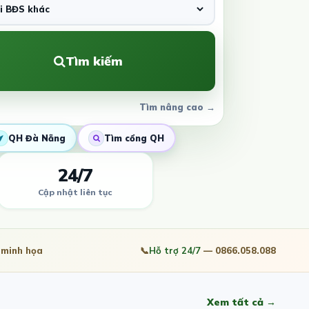
Tìm kiếm
Tìm nâng cao →
QH Đà Nẵng
Tìm cổng QH
24/7
Cập nhật liên tục
minh họa
📞
Hỗ trợ 24/7
— 0866.058.088
Xem tất cả →