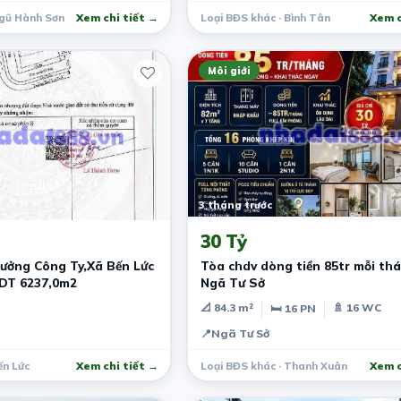
Ngũ Hành Sơn
Xem chi tiết →
Loại BĐS khác · Bình Tân
Xem c
Môi giới
3 tháng trước
30 Tỷ
ưởng Công Ty,Xã Bến Lức
Tòa chdv dòng tiền 85tr mỗi thá
.DT 6237,0m2
Ngã Tư Sở
📐 84.3 m²
🚿 16 WC
🛏 16 PN
📍
Ngã Tư Sở
ến Lức
Xem chi tiết →
Loại BĐS khác · Thanh Xuân
Xem c