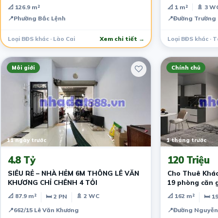
2 CỬA KHẨU
tâm Tân Bình
📐 126.9 m²
📐 1 m²
🚿 3 W
📍
Phường Bắc Lệnh
📍
Đường Trường 
Loại BĐS khác · Lào Cai
Xem chi tiết →
Loại BĐS khác · T
Môi giới
Chính chủ
11 ngày trước
1 tháng trước
4.8 Tỷ
120 Triệu
SIÊU RẺ – NHÀ HẺM 6M THÔNG LÊ VĂN
Cho Thuê Khác
KHƯƠNG CHỈ CHÊNH 4 TỎI
19 phòng căn gó
thất
📐 87.9 m²
🚿 2 WC
📐 162 m²
🛏 2 PN
🛏 1
📍
662/15 Lê Văn Khương
📍
Đường Nguyễn 