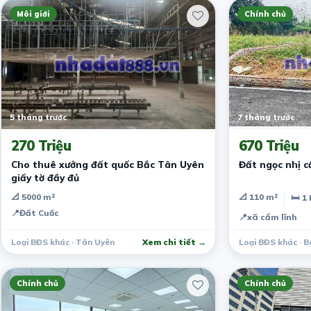
Môi giới
Chính chủ
5 tháng trước
7 tháng trước
270 Triệu
670 Triệu
Cho thuê xưởng đất quốc Bắc Tân Uyên
giấy tờ đầy đủ
📐 5000 m²
📐 110 m²
🛏 1
📍
Đất Cuốc
📍
xã cẩm lĩnh
Loại BĐS khác · Tân Uyên
Xem chi tiết →
Loại BĐS khác · B
Chính chủ
Chính chủ