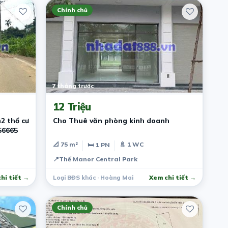
Chính chủ
7 tháng trước
12 Triệu
2 thổ cư
Cho Thuê văn phòng kinh doanh
56665
📐 75 m²
🚿 1 WC
🛏 1 PN
📍
Thế Manor Central Park
hi tiết →
Loại BĐS khác · Hoàng Mai
Xem chi tiết →
Chính chủ