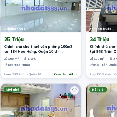
7 tháng trước
7 tháng trước
25 Triệu
34 Triệu
Chính chủ cho thuê văn phòng 100m2
Chính chủ cho
tại 184 Hoà Hưng, Quận 10 chỉ
tại 84B Trần Q
25tr/tháng
34tr/tháng
📐 100 m²
🚿 1 WC
📐 100 m²
🚿 2
📍
184 Hoà Hưng
📍
84B Trần Quốc
Loại BĐS khác · Quận 10
Xem chi tiết →
Loại BĐS khác · Q
Môi giới
Môi giới