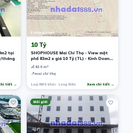
7 tháng trước
10 Tỷ
0m2 tại
SHOPHOUSE Mai Chí Thọ - View mặt
r/tháng
phố 83m2 x giá 10 Tỷ (TL) - Kinh Doanh
đỉnh - 2
📐 82.5 m²
📍
mai chí thọ
hi tiết →
Loại BĐS khác · Long Biên
Xem chi tiết →
Môi giới