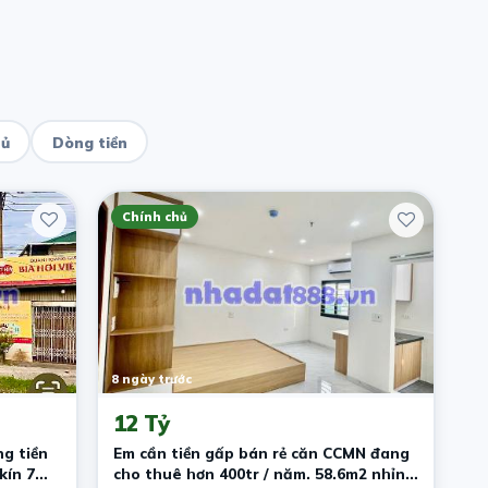
hủ
Dòng tiền
Chính chủ
8 ngày trước
12 Tỷ
g tiền
Em cần tiền gấp bán rẻ căn CCMN đang
kín 7
cho thuê hơn 400tr / năm. 58.6m2 nhỉnh