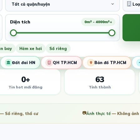
Tất cả quận/huyện
Diện tích
0m² - 4000m²+
ân bay
Hẻm xe hơi
Sổ riêng
Đất đai HN
QH TP.HCM
Bản đồ TP.HCM
0+
63
Tin hot mới đăng
Tỉnh thành
📷
— Sổ riêng, thổ cư
Ảnh thực tế
— Không ảnh 