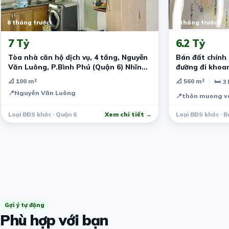
8 tháng trước
8 tháng trước
7 Tỷ
6.2 Tỷ
Tòa nhà căn hộ dịch vụ, 4 tầng, Nguyễn
Bán đất chính chủ vâ
Văn Luông, P.Bình Phú (Quận 6) Nhĩnh
đường đi 
7 tỷ
📐 100 m²
📐 560 m²
🛏 3
📍
Nguyễn Văn Luông
📍
thôn muong voi
Loại BĐS khác · Quận 6
Xem chi tiết →
Loại BĐS khác · B
Gợi ý tự động
Phù hợp với bạn