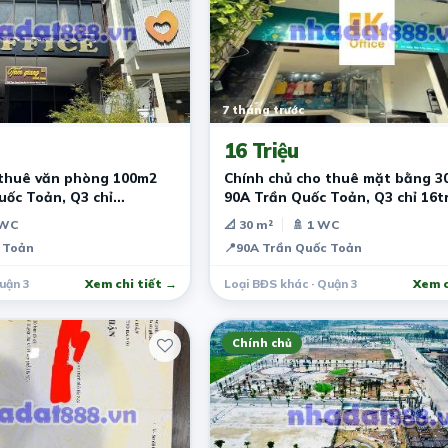
7 tháng trước
16 Triệu
 thuê văn phòng 100m2
Chính chủ cho thuê mặt bằng 3
uốc Toản, Q3 chỉ
90A Trần Quốc Toản, Q3 chỉ 16t
 WC
📐 30 m²
🚿 1 WC
 Toản
📍
90A Trần Quốc Toản
uận 3
Xem chi tiết →
Loại BĐS khác · Quận 3
Xem c
Chính chủ