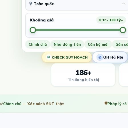
Toàn quốc
Khoảng giá
0 Tr - 100 Tỷ+
Chính chủ
Nhà dòng tiền
Căn hộ mới
Gần s
QH Hà Nội
CHECK QUY HOẠCH
186+
Tin đang hiển thị
🛡️
✅
Chính chủ
— Xác minh SĐT thật
Pháp lý rõ