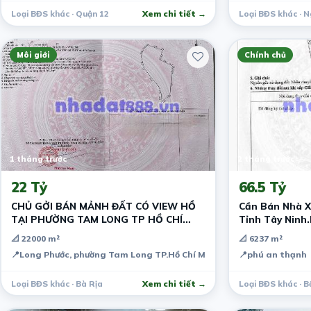
Loại BĐS khác · Quận 12
Xem chi tiết →
Loại BĐS khác · 
Môi giới
Chính chủ
1 tháng trước
2 tháng trước
22 Tỷ
66.5 Tỷ
CHỦ GỞI BÁN MẢNH ĐẤT CÓ VIEW HỒ
Cần Bán Nhà X
TẠI PHƯỜNG TAM LONG TP HỒ CHÍ
Tỉnh Tây Ninh
MINH
📐 22000 m²
📐 6237 m²
📍
Long Phước, phường Tam Long TP.Hồ Chí Minh
📍
phú an thạnh
Loại BĐS khác · Bà Rịa
Xem chi tiết →
Loại BĐS khác · B