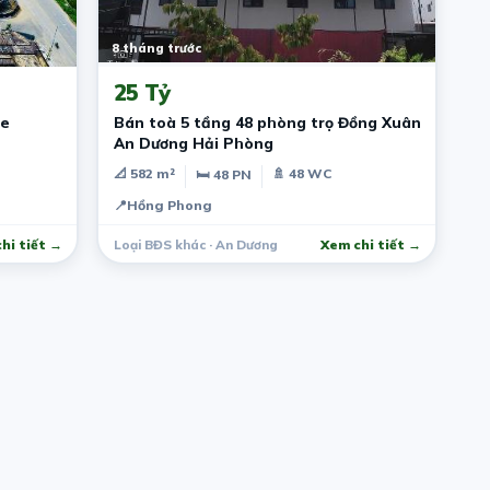
8 tháng trước
25 Tỷ
he
Bán toà 5 tầng 48 phòng trọ Đồng Xuân
An Dương Hải Phòng
📐 582 m²
🚿 48 WC
🛏 48 PN
📍
Hồng Phong
hi tiết →
Loại BĐS khác · An Dương
Xem chi tiết →