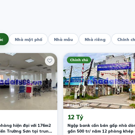
ác
Nhà mặt phố
Nhà mẫu
Nhà riêng
Chính c
Chính chủ
8 ngày trước
12 Tỷ
hòng hiện đại với 176m2
Ngộp bank cần bán gấp nhà dòn
tiền Trường Sơn tại trung
gần 500 tr/ năm 12 phòng khép 