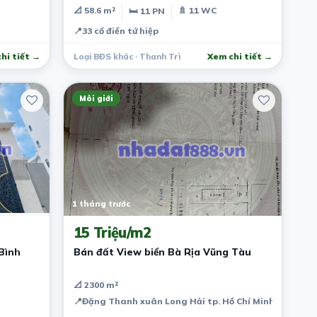
12 tỷ
📐 58.6 m²
🚿 11 WC
🛏 11 PN
📍
33 cổ điển tứ hiệp
hi tiết →
Loại BĐS khác · Thanh Trì
Xem chi tiết →
Môi giới
1 tháng trước
15 Triệu/m2
Bình
Bán đất View biển Bà Rịa Vũng Tàu
📐 2300 m²
📍
Đặng Thanh xuân Long Hải tp. Hồ Chí Minh