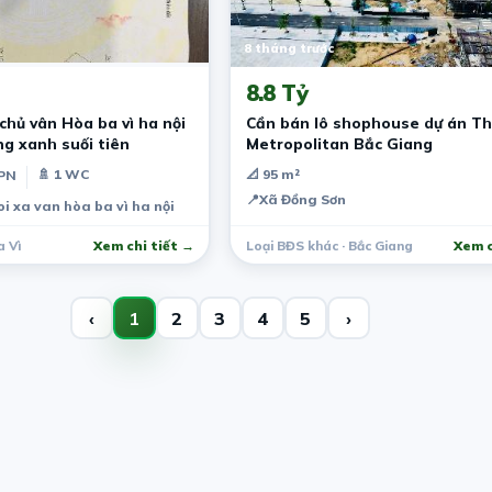
8 tháng trước
8.8 Tỷ
n Hòa ba vì ha nội
Cần bán lô shophouse dự án T
khoang xanh suối tiên
Metropolitan Bắc Giang
🚿 1 WC
📐 95 m²
 PN
📍
Xã Đồng Sơn
 xa van hòa ba vì ha nội
a Vì
Xem chi tiết →
Loại BĐS khác · Bắc Giang
Xem c
‹
1
2
3
4
5
›