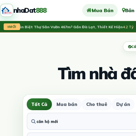
nhaDat
888
Mua Bán
Bản
Cần Bán Biệt Thự Sân Vườn 467m² Gần Đà Lạt, Thiết Kế Hiện
4.2 Tỷ
MỚI
Cổ
Tìm nhà đ
Tất Cả
Mua bán
Cho thuê
Dự án