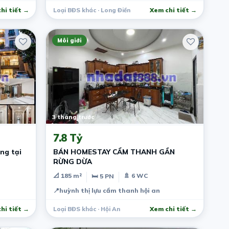
hi tiết →
Loại BĐS khác · Long Điền
Xem chi tiết →
Môi giới
3 tháng trước
7.8 Tỷ
ng tại
BÁN HOMESTAY CẨM THANH GẦN
RỪNG DỪA
📐 185 m²
🚿 6 WC
🛏 5 PN
📍
huỳnh thị lựu cẩm thanh hội an
hi tiết →
Loại BĐS khác · Hội An
Xem chi tiết →