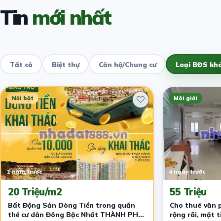
Tin
mới nhất
Tất cả
Biệt thự
Căn hộ/Chung cư
Loại BĐS kh
Nổi bật
Môi giới
1 năm trước
4 ngày trước
20 Triệu/m2
55 Triệu
Bất Động Sản Dòng Tiền trong quần
Cho thuê văn p
thể cư dân Đông Bậc Nhất THÀNH PHỐ
rộng rãi, mặt 