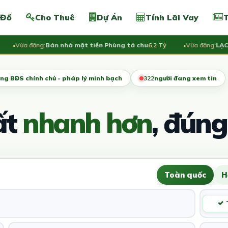
 Đồ
Cho Thuê
Dự Án
Tính Lãi Vay
T
Vừa đăng:
Bán nhà mặt tiền Phùng tá chu
6.2 Tỷ
Vừa đăng:
LẠC LON
ng BĐS chính chủ - pháp lý minh bạch
318
người đang xem tin
ất
nhanh hơn
, đúng
Toàn quốc
H