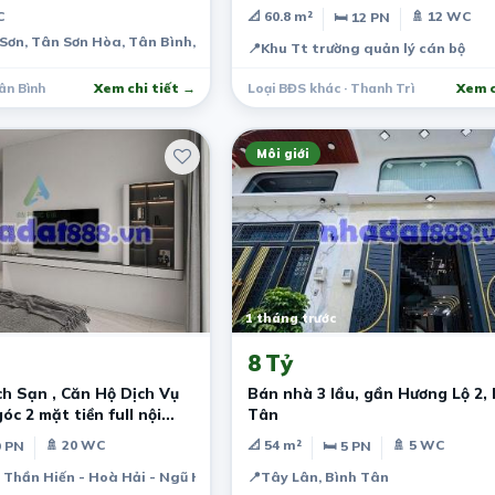
tầng
C
📐 60.8 m²
🚿 12 WC
🛏 12 PN
Sơn, Tân Sơn Hòa, Tân Bình, TPHCM
📍
Khu Tt trường quản lý cán bộ
ân Bình
Xem chi tiết →
Loại BĐS khác · Thanh Trì
Xem c
Môi giới
1 tháng trước
8 Tỷ
h Sạn , Căn Hộ Dịch Vụ
Bán nhà 3 lầu, gần Hương Lộ 2, 
c 2 mặt tiền full nội
Tân
🚿 20 WC
📐 54 m²
🚿 5 WC
9 PN
🛏 5 PN
Thần Hiến - Hoà Hải - Ngũ Hành Sơn - Đà Nẵng
📍
Tây Lân, Bình Tân