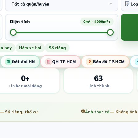
Tất cả quận/huyện
Diện tích
0m² - 4000m²+
ân bay
Hẻm xe hơi
Sổ riêng
Đất đai HN
QH TP.HCM
Bản đồ TP.HCM
0+
63
Tin hot mới đăng
Tỉnh thành
📷
— Sổ riêng, thổ cư
Ảnh thực tế
— Không ảnh 