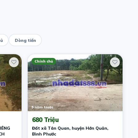
hủ
Dòng tiền
Chính chủ
5 năm trước
680 Triệu
IÊNG
Đất xã Tân Quan, huyện Hớn Quản,
CH
Bình Phước