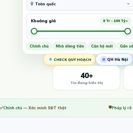
Toàn quốc
Khoảng giá
0 Tr - 100 Tỷ+
Chính chủ
Nhà dòng tiền
Căn hộ mới
Gần s
QH Hà Nội
CHECK QUY HOẠCH
40+
Tin đang hiển thị
🛡️
✅
Chính chủ
— Xác minh SĐT thật
Pháp lý rõ