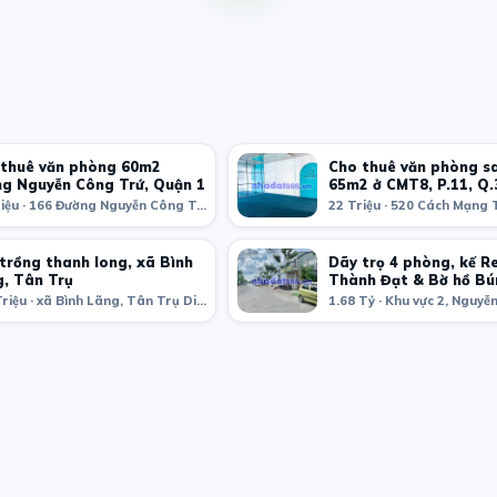
thuê văn phòng 60m2
Cho thuê văn phòng s
g Nguyễn Công Trứ, Quận 1
65m2 ở CMT8, P.11, Q.
25 Triệu · 166 Đường Nguyễn Công Trứ, Nguyễn Thái Bình, Quận 1, Thành phố Hồ Chí Minh, Việt Nam
trồng thanh long, xã Bình
Dãy trọ 4 phòng, kế R
, Tân Trụ
Thành Đạt & Bờ hồ Bú
350 Triệu · xã Bình Lãng, Tân Trụ District, Long An Province, Vietnam