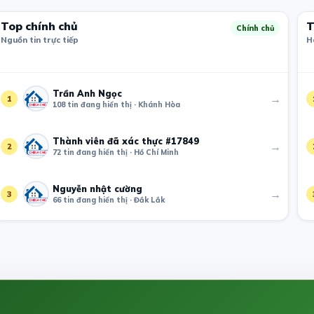
Top chính chủ
T
Chính chủ
Nguồn tin trực tiếp
H
Trần Anh Ngọc
→
1
108 tin đang hiển thị · Khánh Hòa
Thành viên đã xác thực #17849
→
2
72 tin đang hiển thị · Hồ Chí Minh
Nguyễn nhật cường
→
3
66 tin đang hiển thị · Đắk Lắk