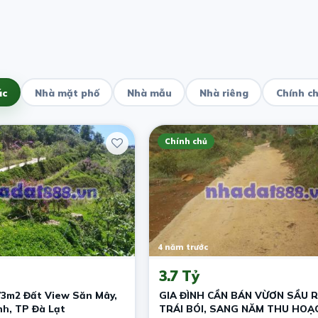
ác
Nhà mặt phố
Nhà mẫu
Nhà riêng
Chính c
Chính chủ
4 năm trước
3.7 Tỷ
3m2 Đất View Săn Mây,
GIA ĐÌNH CẦN BÁN VỪƠN SẦU R
h, TP Đà Lạt
TRÁI BÓI, SANG NĂM THU HOẠ