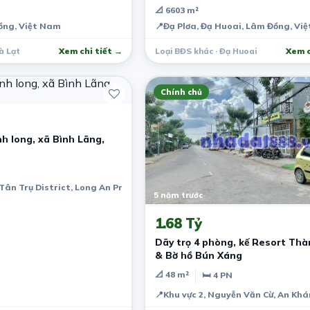
📐 6603 m²
Minh, Việt Nam
ồng, Việt Nam
📍
Đạ Plơa, Đạ Huoai, Lâm Đồng, Vi
à Lạt
Xem chi tiết →
Loại BĐS khác · Đạ Huoai
Xem c
Chính chủ
h long, xã Bình Lãng,
Tân Trụ District, Long An Province, Vietnam
5 năm trước
1.68 Tỷ
Dãy trọ 4 phòng, kế Resort Thà
& Bờ hồ Bún Xáng
📐 48 m²
🛏 4 PN
📍
Khu vực 2, Nguyễn Văn Cừ, An Khá