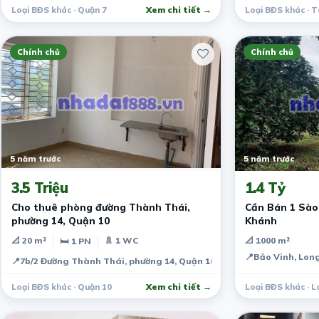
Loại BĐS khác · Quận 7
Xem chi tiết →
Loại BĐS khác · T
Chính chủ
Chính chủ
5 năm trước
5 năm trước
3.5 Triệu
1.4 Tỷ
Cho thuê phòng đường Thành Thái,
Cần Bán 1 Sào
phường 14, Quận 10
Khánh
📐 20 m²
🚿 1 WC
📐 1000 m²
🛏 1 PN
📍
Bảo Vinh, Lon
📍
7b/2 Đường Thành Thái, phường 14, Quận 10, Thành phố Hồ Chí Min
Loại BĐS khác · Quận 10
Xem chi tiết →
Loại BĐS khác · 