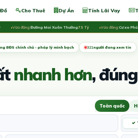
 Đồ
Cho Thuê
Dự Án
Tính Lãi Vay
T
Vừa đăng:
Đường Mai Xuân Thưởng
7.5 Tỷ
Vừa đăng:
Cư xa Phú Lâm
ng BĐS chính chủ - pháp lý minh bạch
321
người đang xem tin
ất
nhanh hơn
, đúng
Toàn quốc
H