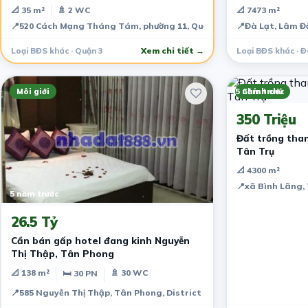
📐 35 m²
🚿 2 WC
📐 7473 m²
📍
520 Cách Mạng Tháng Tám, phường 11, Quận 3, Thành phố Hồ Chí 
📍
Đà Lạt, Lâm Đ
Loại BĐS khác · Quận 3
Xem chi tiết →
Loại BĐS khác · Đ
Môi giới
5 năm trước
Chính chủ
350 Triệu
Đất trồng than
Tân Trụ
📐 4300 m²
📍
xã Bình Lãng, 
5 năm trước
26.5 Tỷ
Cần bán gấp hotel đang kinh Nguyễn
Thị Thập, Tân Phong
📐 138 m²
🚿 30 WC
🛏 30 PN
📍
585 Nguyễn Thị Thập, Tân Phong, District 7, Ho Chi Minh City