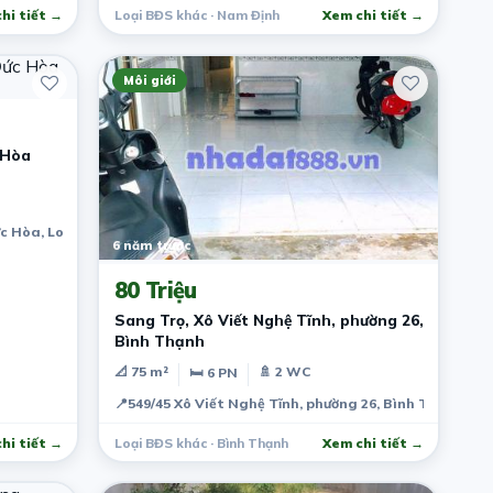
hi tiết →
Loại BĐS khác · Nam Định
Xem chi tiết →
Môi giới
 Hòa
ức Hòa, Long An
6 năm trước
80 Triệu
Sang Trọ, Xô Viết Nghệ Tĩnh, phường 26,
Bình Thạnh
📐 75 m²
🚿 2 WC
🛏 6 PN
📍
549/45 Xô Viết Nghệ Tĩnh, phường 26, Bình Thạnh, Hồ
hi tiết →
Loại BĐS khác · Bình Thạnh
Xem chi tiết →