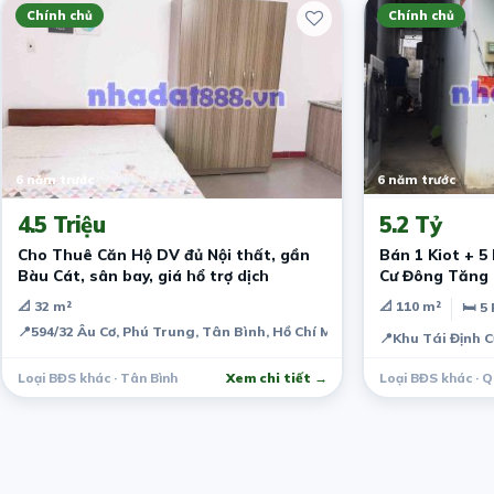
Chính chủ
Chính chủ
6 năm trước
6 năm trước
4.5 Triệu
5.2 Tỷ
Cho Thuê Căn Hộ DV đủ Nội thất, gần
Bán 1 Kiot + 5
Bàu Cát, sân bay, giá hổ trợ dịch
Cư Đông Tăng 
📐 32 m²
📐 110 m²
🛏 5
📍
594/32 Âu Cơ, Phú Trung, Tân Bình, Hồ Chí Minh, Việt Nam
📍
Khu Tái Định 
Loại BĐS khác · Tân Bình
Xem chi tiết →
Loại BĐS khác · Q