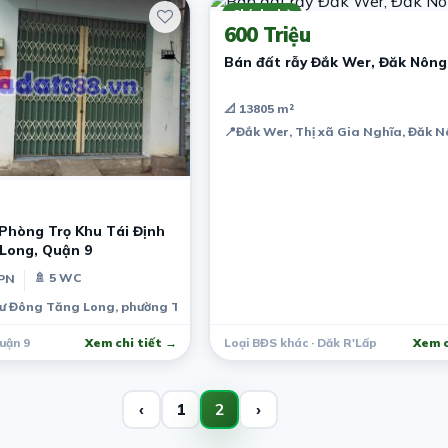
Chính chủ
600 Triệu
Bán đất rẫy Đắk Wer, Đăk Nông
📐 13805 m²
📍
Đắk Wer, Thị xã Gia Nghĩa, Đăk 
 Phòng Trọ Khu Tái Định
Long, Quận 9
🚿 5 WC
 PN
Cư Đông Tăng Long, phường Trường Thạnh, Quận 9, Hồ Chí Minh, Việt N
uận 9
Xem chi tiết →
Loại BĐS khác · Dăk R'Lấp
Xem c
‹
1
2
›