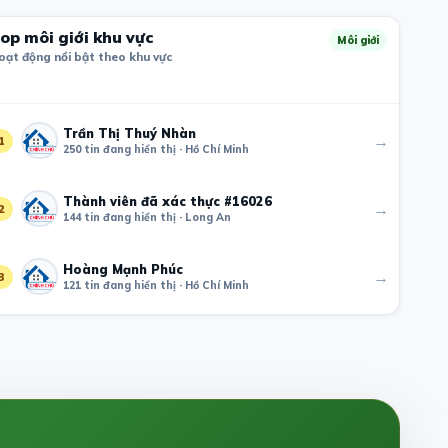
op môi giới khu vực
Môi giới
oạt động nổi bật theo khu vực
Trần Thị Thuý Nhàn
→
1
250 tin đang hiển thị · Hồ Chí Minh
Thành viên đã xác thực #16026
→
2
144 tin đang hiển thị · Long An
Hoàng Mạnh Phúc
→
3
121 tin đang hiển thị · Hồ Chí Minh