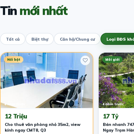
Tin
mới nhất
Tất cả
Biệt thự
Căn hộ/Chung cư
Loại BĐS kh
Nổi bật
Môi giới
4 năm trước
4 năm trước
12 Triệu
17 Tỷ
Cho thuê văn phòng nhỏ 35m2, view
Bán nhanh 747
kính ngay CMT8, Q3
Ngay Trạm Hàn