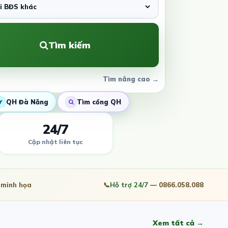
Tìm kiếm
Tìm nâng cao →
QH Đà Nẵng
Tìm cổng QH
24/7
Cập nhật liên tục
minh họa
📞
Hỗ trợ 24/7
— 0866.058.088
Xem tất cả →