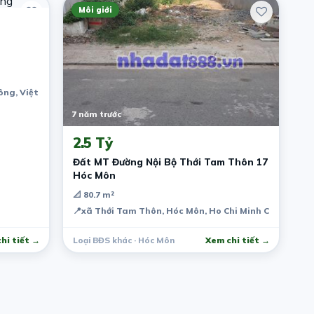
Môi giới
Nông, Việt Nam
7 năm trước
2.5 Tỷ
Đất MT Đường Nội Bộ Thới Tam Thôn 17
Hóc Môn
📐 80.7 m²
📍
xã Thới Tam Thôn, Hóc Môn, Ho Chi Minh City, Viet
am
hi tiết →
Loại BĐS khác · Hóc Môn
Xem chi tiết →