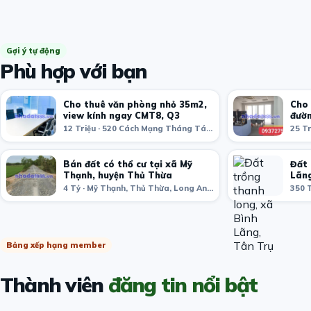
Gợi ý tự động
Phù hợp với bạn
Cho thuê văn phòng nhỏ 35m2,
Cho 
view kính ngay CMT8, Q3
đườn
12 Triệu · 520 Cách Mạng Tháng Tám, phường 11, Quận 3, Thành phố Hồ Chí Minh, Việt Nam
Bán đất có thổ cư tại xã Mỹ
Đất 
Thạnh, huyện Thủ Thừa
Lãng
4 Tỷ · Mỹ Thạnh, Thủ Thừa, Long An, Việt Nam
Bảng xếp hạng member
Thành viên
đăng tin nổi bật