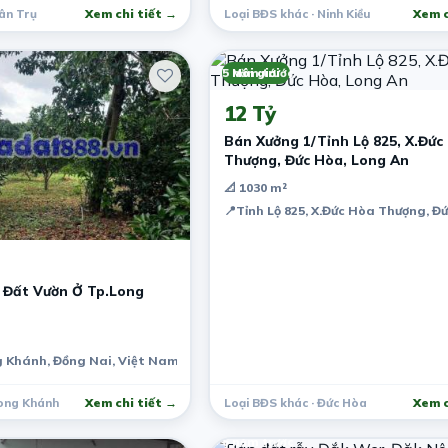
ân Trụ
Xem chi tiết →
Loại BĐS khác · Ninh Kiều
Xem c
5 năm trước
Môi giới
12 Tỷ
Bán Xưởng 1/Tỉnh Lộ 825, X.Đức
Thượng, Đức Hòa, Long An
📐 1030 m²
📍
Tỉnh Lộ 825, X.Đức Hòa Thượng, Đ
 Đất Vườn Ở Tp.Long
g Khánh, Đồng Nai, Việt Nam
h, Việt Nam
Long Khánh
Xem chi tiết →
Loại BĐS khác · Đức Hòa
Xem c
6 năm trước