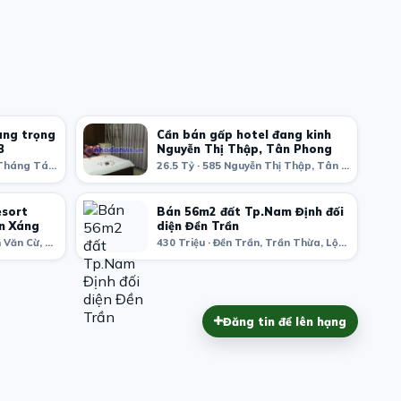
ang trọng
Cần bán gấp hotel đang kinh
3
Nguyễn Thị Thập, Tân Phong
22 Triệu · 520 Cách Mạng Tháng Tám, phường 11, Quận 3, Thành phố Hồ Chí Minh, Việt Nam
26.5 Tỷ · 585 Nguyễn Thị Thập, Tân Phong, District 7, Ho Chi Minh City
esort
Bán 56m2 đất Tp.Nam Định đối
n Xáng
diện Đền Trần
1.68 Tỷ · Khu vực 2, Nguyễn Văn Cừ, An Khánh, Ninh Kiều, Cần Thơ, Việt Nam
430 Triệu · Đền Trần, Trần Thừa, Lộc Vượng, TP. Nam Định, Nam Định, Việt Nam
Đăng tin để lên hạng