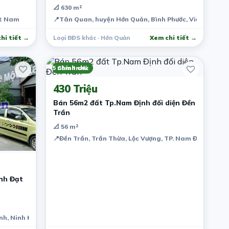
📐 630 m²
ệt Nam
📍
Tân Quan, huyện Hớn Quản, Bình Phước, Việt Nam
hi tiết →
Loại BĐS khác · Hớn Quản
Xem chi tiết →
5 năm trước
Chính chủ
430 Triệu
Bán 56m2 đất Tp.Nam Định đối diện Đền
Trần
📐 56 m²
📍
Đền Trần, Trần Thừa, Lộc Vượng, TP. Nam Định, Nam 
nh Đạt
nh, Ninh Kiều, Cần Thơ, Việt Nam