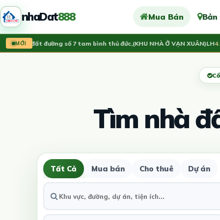
nhaDat
888
Mua Bán
Bản
g:
Bán đất đường số 7 tam bình thủ đức,(KHU NHÀ Ở VẠN XUÂN)LH
4.55 
MỚI
Cổ
Tìm nhà đ
Tất Cả
Mua bán
Cho thuê
Dự án