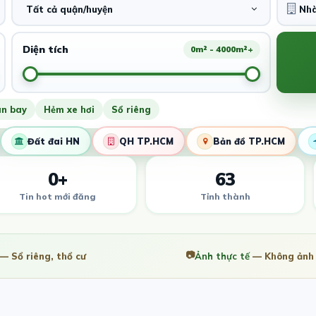
Tất cả quận/huyện
Diện tích
0m² - 4000m²+
ân bay
Hẻm xe hơi
Sổ riêng
Đất đai HN
QH TP.HCM
Bản đồ TP.HCM
0+
63
Tin hot mới đăng
Tỉnh thành
📷
— Sổ riêng, thổ cư
Ảnh thực tế
— Không ảnh 