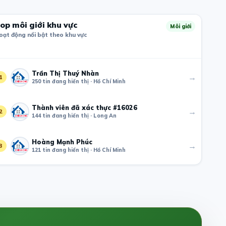
op môi giới khu vực
Môi giới
oạt động nổi bật theo khu vực
Trần Thị Thuý Nhàn
→
1
250 tin đang hiển thị · Hồ Chí Minh
Thành viên đã xác thực #16026
→
2
144 tin đang hiển thị · Long An
Hoàng Mạnh Phúc
→
3
121 tin đang hiển thị · Hồ Chí Minh