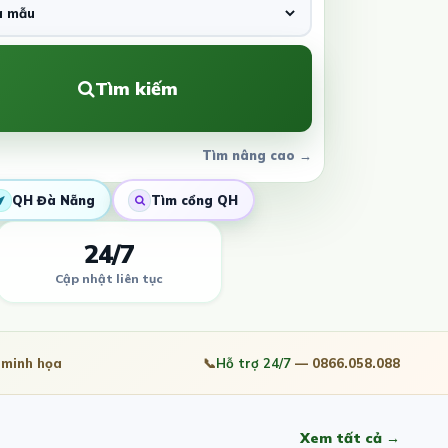
Tìm kiếm
Tìm nâng cao →
QH Đà Nẵng
Tìm cổng QH
24/7
Cập nhật liên tục
minh họa
📞
Hỗ trợ 24/7
— 0866.058.088
Xem tất cả →