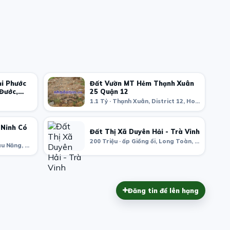
ại Phước
Đất Vườn MT Hẻm Thạnh Xuân
 Đước,
25 Quận 12
1.1 Tỷ · Thạnh Xuân, District 12, Ho Chi Minh City, Vietnam
 Ninh Có
Đất Thị Xã Duyên Hải - Trà Vinh
200 Triệu · ấp Giồng ổi, Long Toàn, Duyên Hải District, Tra Vinh, Vietnam
4.2 Tỷ · ấp Ninh Hòa, xã Bàu Năng, Tây Ninh, Tây Ninh Province, Vietnam
Đăng tin để lên hạng