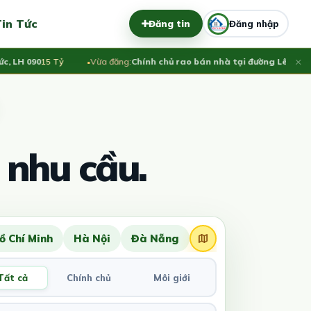
in Tức
Đăng tin
Đăng nhập
×
LH 090
15 Tỷ
Vừa đăng:
Chính chủ rao bán nhà tại đường Lê Duẩn - 
 nhu cầu.
ồ Chí Minh
Hà Nội
Đà Nẵng
Tất cả
Chính chủ
Môi giới