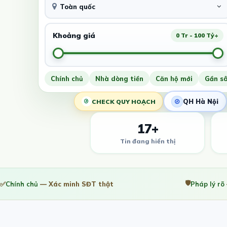
Toàn quốc
Khoảng giá
0 Tr - 100 Tỷ+
Chính chủ
Nhà dòng tiền
Căn hộ mới
Gần s
QH Hà Nội
CHECK QUY HOẠCH
17+
Tin đang hiển thị
🛡️
✅
Chính chủ
— Xác minh SĐT thật
Pháp lý rõ