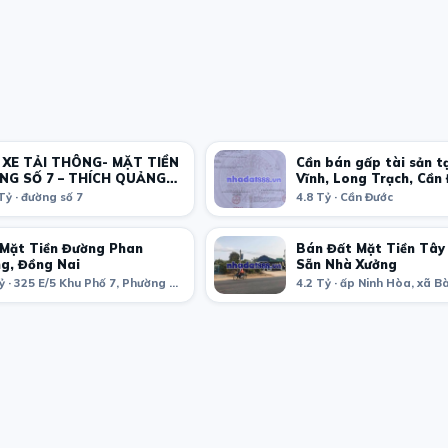
 XE TẢI THÔNG- MẶT TIỀN
Cần bán gấp tài sản t
NG SỐ 7 – THÍCH QUẢNG
Vĩnh, Long Trạch, Cần
Long An.
Tỷ · đường số 7
4.8 Tỷ · Cần Đước
Mặt Tiền Đường Phan
Bán Đất Mặt Tiền Tây
g, Đồng Nai
Sẵn Nhà Xưởng
9.7 Tỷ · 325 E/5 Khu Phố 7, Phường Tân Tiến, Thành phố Biên Hòa, Đồng Nai, Việt Nam