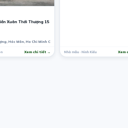
iền Xuân Thới Thượng 15
ợng, Hóc Môn, Ho Chi Minh City, Vietnam
ôn
Xem chi tiết →
Nhà mẫu · Ninh Kiều
Xem c