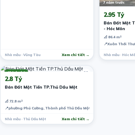
7 năm trước
2.95 Tỷ
Bán Đất Mặt T
- Hóc Môn
📐 86.4 m²
📍
Xuân Thới Thư
Nhà mẫu · Vũng Tàu
Xem chi tiết →
Nhà mẫu · Hóc M
7 năm trước
Chính chủ
2.8 Tỷ
Bán Đất Mặt Tiền TP.Thủ Dầu Một
📐 72.8 m²
📍
phường Phú Cường, Thành phố Thủ Dầu Một, Bình Dương, Việt Nam
Nhà mẫu · Thủ Dầu Một
Xem chi tiết →