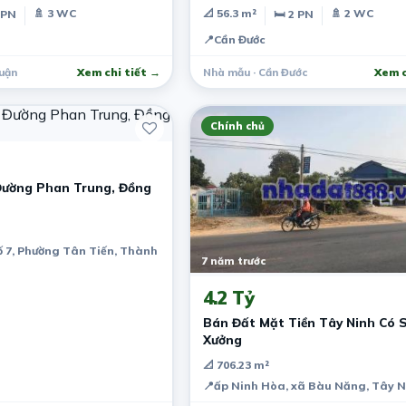
🚿 3 WC
📐 56.3 m²
🚿 2 WC
 PN
🛏 2 PN
📍
Cần Đước
uận
Xem chi tiết →
Nhà mẫu · Cần Đước
Xem c
Chính chủ
Đường Phan Trung, Đồng
ố 7, Phường Tân Tiến, Thành phố Biên Hòa, Đồng Nai, Việt Nam
7 năm trước
4.2 Tỷ
Bán Đất Mặt Tiền Tây Ninh Có 
Xưởng
📐 706.23 m²
📍
ấp Ninh Hòa, xã Bàu Năng, Tây N