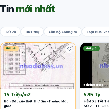
Tin
mới nhất
Tất cả
Biệt thự
Căn hộ/Chung cư
Loại BĐS kh
Nổi bật
Môi giới
1 tháng trước
8 tháng trước
15 Triệu/m2
5.95 Tỷ
Bán Đất xây Biệt thự Giả -Trường Mãu
HẺM XE TẢI T
giáo
SỐ 7 – THÍCH