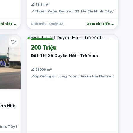
📐 79.9 m²
📍
Thạnh Xuân, District 12, Ho Chi Minh City, Vietnam
hi tiết →
Nhà mẫu · Quận 12
Xem chi tiết →
7 năm trước
Chính chủ
200 Triệu
Đất Thị Xã Duyên Hải - Trà Vinh
📐 39000 m²
📍
ấp Giồng ổi, Long Toàn, Duyên Hải District, Tra Vin
Sẵn Nhà
inh, Tây Ninh Province, Vietnam