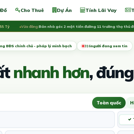
 Đồ
Cho Thuê
Dự Án
Tính Lãi Vay
T
Tỷ
Vừa đăng:
Bán nhà góc 2 mặt tiền đường 11 trường thọ thủ đức, 
ng BĐS chính chủ - pháp lý minh bạch
316
người đang xem tin
ất
nhanh hơn
, đúng
Toàn quốc
H