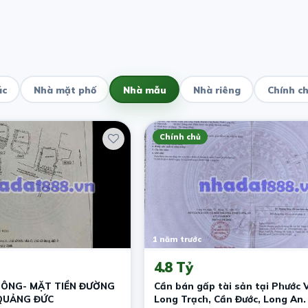
ác
Nhà mặt phố
Nhà mẫu
Nhà riêng
Chính c
Chính chủ
1 năm trước
4.8 Tỷ
HÔNG- MẶT TIỀN ĐƯỜNG
Cần bán gấp tài sản tại Phước V
 QUẢNG ĐỨC
Long Trạch, Cần Đước, Long An.