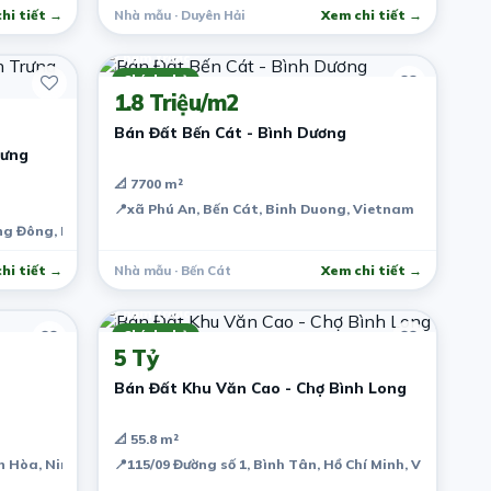
hi tiết →
Nhà mẫu · Duyên Hải
Xem chi tiết →
7 năm trước
Chính chủ
1.8 Triệu/m2
Bán Đất Bến Cát - Bình Dương
rưng
📐 7700 m²
📍
xã Phú An, Bến Cát, Binh Duong, Vietnam
g Đông, District 2, Ho Chi Minh City, Vietnam
hi tiết →
Nhà mẫu · Bến Cát
Xem chi tiết →
7 năm trước
Chính chủ
5 Tỷ
Bán Đất Khu Văn Cao - Chợ Bình Long
📐 55.8 m²
 Hòa, Ninh Kiều, Cần Thơ, Việt Nam
📍
115/09 Đường số 1, Bình Tân, Hồ Chí Minh, Việt Nam