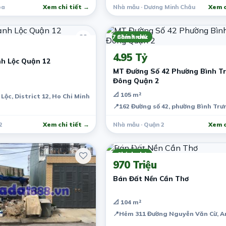
òa
Xem chi tiết →
Nhà mẫu · Dương Minh Châu
Xem c
7 năm trước
Chính chủ
4.95 Tỷ
h Lộc Quận 12
MT Đường Số 42 Phường Bình T
Đông Quận 2
📐 105 m²
ộc, District 12, Ho Chi Minh City, Vietnam
📍
162 Đường số 42, phường Bình Trưn
2
Xem chi tiết →
Nhà mẫu · Quận 2
Xem c
7 năm trước
Chính chủ
970 Triệu
Bán Đất Nền Cần Thơ
📐 104 m²
iệt Nam
📍
Hẻm 311 Đường Nguyễn Văn Cừ, An