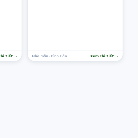
hi tiết →
Nhà mẫu · Bình Tân
Xem chi tiết →