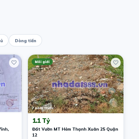
hủ
Dòng tiền
Môi giới
7 năm trước
1.1 Tỷ
ĩnh,
Đất Vườn MT Hẻm Thạnh Xuân 25 Quận
12