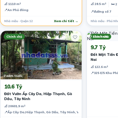
📐 1110 m²
📐 28.5 m²
🛏 2
📍
An Phú đông
📍
đường số 7
Nhà mẫu · Quận 12
Xem chi tiết →
Nhà mẫu · Phú Nh
Chính chủ
7 năm trước
Chính chủ
9.7 Tỷ
Đất Mặt Tiền 
Nai
📐 122.6 m²
📍
325 E/5 Khu Ph
7 năm trước
10.6 Tỷ
Đất Vườn Ấp Cây Da, Hiệp Thạnh, Gò
Dầu, Tây Ninh
📐 20601.9 m²
📍
Ấp Cây Da,Hiệp Thạnh, Gò Dầu, Tây Ninh, Vietnam