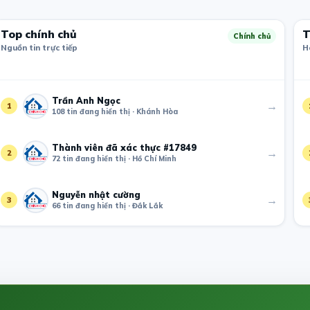
Top chính chủ
T
Chính chủ
Nguồn tin trực tiếp
H
Trần Anh Ngọc
→
1
108 tin đang hiển thị · Khánh Hòa
Thành viên đã xác thực #17849
→
2
72 tin đang hiển thị · Hồ Chí Minh
Nguyễn nhật cường
→
3
66 tin đang hiển thị · Đắk Lắk