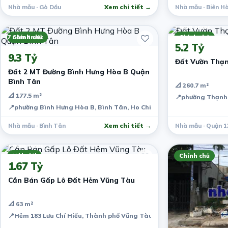
Nhà mẫu · Gò Dầu
Xem chi tiết →
Nhà mẫu · Biên H
7 năm trước
7 năm trước
Chính chủ
Chính chủ
5.2 Tỷ
9.3 Tỷ
Đất Vườn Thạn
Đất 2 MT Đường Bình Hưng Hòa B Quận
Bình Tân
📐 260.7 m²
📐 177.5 m²
📍
phường Thạnh L
📍
phường Bình Hưng Hòa B, Bình Tân, Ho Chi Minh City, Vietnam
Nhà mẫu · Bình Tân
Xem chi tiết →
Nhà mẫu · Quận 1
7 năm trước
Môi giới
Chính chủ
1.67 Tỷ
Cần Bán Gấp Lô Đất Hẻm Vũng Tàu
📐 63 m²
📍
Hẻm 183 Lưu Chí Hiếu, Thành phố Vũng Tàu, Bà Rịa - Vũng Tàu, V