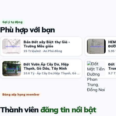
Gợi ý tự động
Phù hợp với bạn
Bán Đất xây Biệt thự Giả -
HẺM
Trường Mãu giáo
ĐƯỜ
ĐỨC
15 Triệu/m2 · An Phú đông
5.95 
Đất Vườn Ấp Cây Da, Hiệp
Đất 
Thạnh, Gò Dầu, Tây Ninh
Trun
10.6 Tỷ · Ấp Cây Da,Hiệp Thạnh, Gò Dầu, Tây Ninh, Vietnam
Bảng xếp hạng member
Thành viên
đăng tin nổi bật