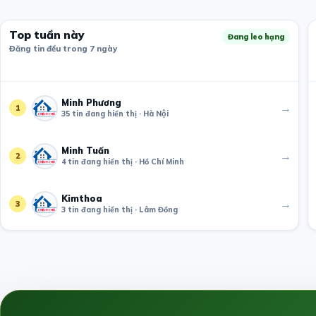
Top tuần này
Đang leo hạng
Đăng tin đều trong 7 ngày
Minh Phương
→
1
35 tin đang hiển thị · Hà Nội
Minh Tuấn
→
2
4 tin đang hiển thị · Hồ Chí Minh
Kimthoa
→
3
3 tin đang hiển thị · Lâm Đồng