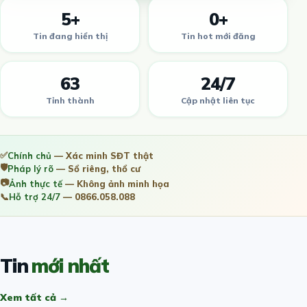
5+
0+
Tin đang hiển thị
Tin hot mới đăng
63
24/7
Tỉnh thành
Cập nhật liên tục
✅
Chính chủ
— Xác minh SĐT thật
🛡️
Pháp lý rõ
— Sổ riêng, thổ cư
📷
Ảnh thực tế
— Không ảnh minh họa
📞
Hỗ trợ 24/7
— 0866.058.088
Tin
mới nhất
Xem tất cả →