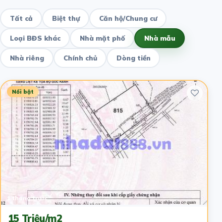
Tất cả
Biệt thự
Căn hộ/Chung cư
Loại BĐS khác
Nhà mặt phố
Nhà mẫu
Nhà riêng
Chính chủ
Dòng tiền
Nổi bật
1 tháng trước
15 Triệu/m2