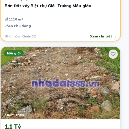
Bán Đất xây Biệt thự Giả -Trường Mãu giáo
📐 1110 m²
📍
An Phú đông
Nhà mẫu · Quận 12
Xem chi tiết →
Môi giới
7 năm trước
1.1 Tỷ