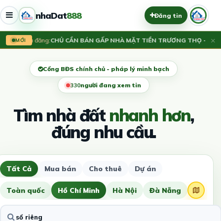
nhaDat
888
Đăng tin
×
Vừa đăng:
CHỦ CẦN BÁN GẤP NHÀ MẶT TIỀN TRƯƠNG THỌ - NGAN
MỚI
Cổng BĐS chính chủ - pháp lý minh bạch
330
người đang xem tin
Tìm nhà đất
nhanh hơn
,
đúng nhu cầu.
Tất Cả
Mua bán
Cho thuê
Dự án
Toàn quốc
Hồ Chí Minh
Hà Nội
Đà Nẵng