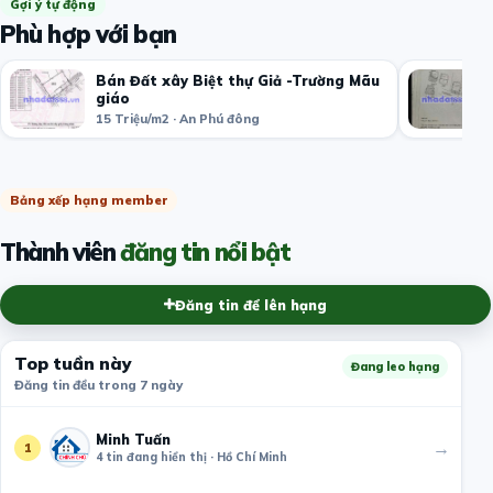
Gợi ý tự động
Phù hợp với bạn
Bán Đất xây Biệt thự Giả -Trường Mãu
giáo
15 Triệu/m2 · An Phú đông
Bảng xếp hạng member
Thành viên
đăng tin nổi bật
Đăng tin để lên hạng
Top tuần này
Đang leo hạng
Đăng tin đều trong 7 ngày
Minh Tuấn
→
1
4 tin đang hiển thị · Hồ Chí Minh