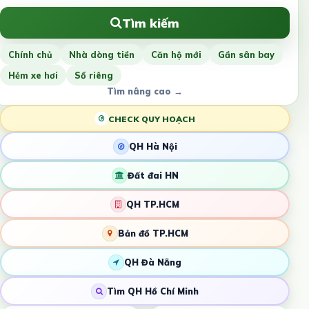
Tìm kiếm
Chính chủ
Nhà dòng tiền
Căn hộ mới
Gần sân bay
Hẻm xe hơi
Sổ riêng
Tìm nâng cao →
CHECK QUY HOẠCH
QH Hà Nội
Đất đai HN
QH TP.HCM
Bản đồ TP.HCM
QH Đà Nẵng
Tìm QH Hồ Chí Minh