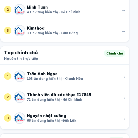
Minh Tuấn
→
2
4 tin đang hiển thị · Hồ Chí Minh
Kimthoa
→
3
3 tin đang hiển thị · Lâm Đồng
Top chính chủ
Chính chủ
Nguồn tin trực tiếp
Trần Anh Ngọc
→
1
108 tin đang hiển thị · Khánh Hòa
Thành viên đã xác thực #17849
→
2
72 tin đang hiển thị · Hồ Chí Minh
Nguyễn nhật cường
→
3
66 tin đang hiển thị · Đắk Lắk