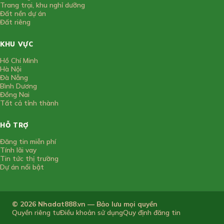
Trang trại, khu nghỉ dưỡng
Đất nền dự án
Đất riêng
KHU VỰC
Hồ Chí Minh
Hà Nội
Đà Nẵng
Bình Dương
Đồng Nai
Tất cả tỉnh thành
HỖ TRỢ
Đăng tin miễn phí
Tính lãi vay
Tin tức thị trường
Dự án nổi bật
© 2026 Nhadat888.vn — Bảo lưu mọi quyền
Quyền riêng tư
Điều khoản sử dụng
Quy định đăng tin