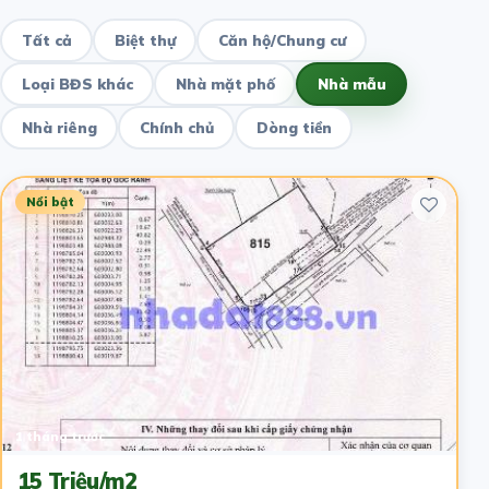
Tất cả
Biệt thự
Căn hộ/Chung cư
Loại BĐS khác
Nhà mặt phố
Nhà mẫu
Nhà riêng
Chính chủ
Dòng tiền
Nổi bật
1 tháng trước
15 Triệu/m2