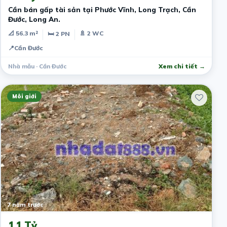
Cần bán gấp tài sản tại Phước Vĩnh, Long Trạch, Cần
Đước, Long An.
📐 56.3 m²
🚿 2 WC
🛏 2 PN
📍
Cần Đước
Nhà mẫu · Cần Đước
Xem chi tiết →
Môi giới
7 năm trước
1.1 Tỷ