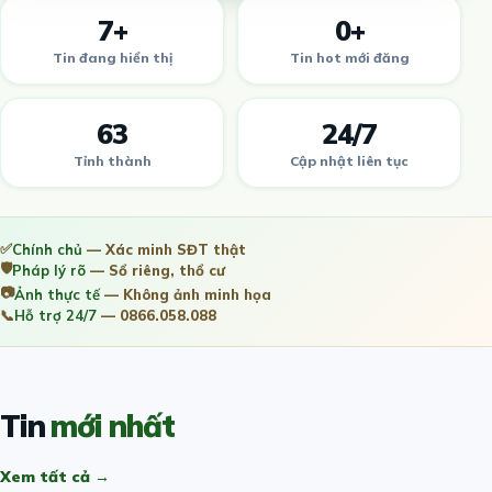
7+
0+
Tin đang hiển thị
Tin hot mới đăng
63
24/7
Tỉnh thành
Cập nhật liên tục
✅
Chính chủ
— Xác minh SĐT thật
🛡️
Pháp lý rõ
— Sổ riêng, thổ cư
📷
Ảnh thực tế
— Không ảnh minh họa
📞
Hỗ trợ 24/7
— 0866.058.088
Tin
mới nhất
Xem tất cả →