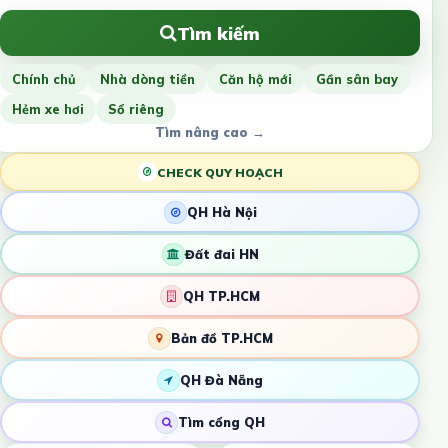
Tìm kiếm
Chính chủ
Nhà dòng tiền
Căn hộ mới
Gần sân bay
Hẻm xe hơi
Sổ riêng
Tìm nâng cao →
CHECK QUY HOẠCH
QH Hà Nội
Đất đai HN
QH TP.HCM
Bản đồ TP.HCM
QH Đà Nẵng
Tìm cổng QH