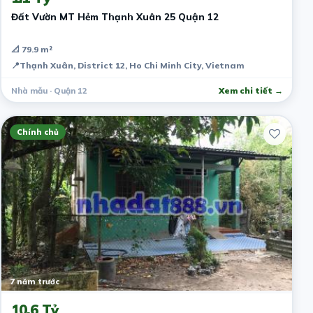
Đất Vườn MT Hẻm Thạnh Xuân 25 Quận 12
📐 79.9 m²
📍
Thạnh Xuân, District 12, Ho Chi Minh City, Vietnam
Nhà mẫu · Quận 12
Xem chi tiết →
Chính chủ
7 năm trước
10.6 Tỷ