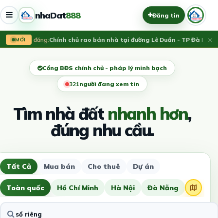
nhaDat
888
Đăng tin
×
Vừa đăng:
Chính chủ rao bán nhà tại đường Lê Duẩn - TP Đà Nẵng;
MỚI
Cổng BĐS chính chủ - pháp lý minh bạch
321
người đang xem tin
Tìm nhà đất
nhanh hơn
,
đúng nhu cầu.
Tất Cả
Mua bán
Cho thuê
Dự án
Toàn quốc
Hồ Chí Minh
Hà Nội
Đà Nẵng