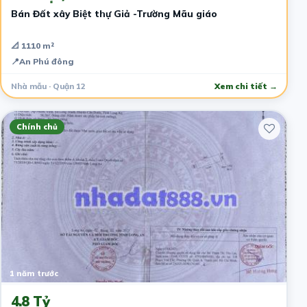
Bán Đất xây Biệt thự Giả -Trường Mãu giáo
📐 1110 m²
📍
An Phú đông
Nhà mẫu · Quận 12
Xem chi tiết →
Chính chủ
1 năm trước
4.8 Tỷ