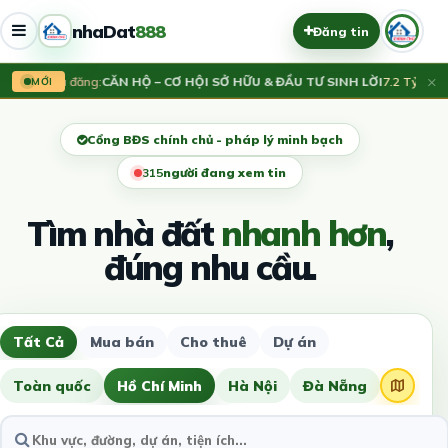
nhaDat
888
Đăng tin
×
Vừa đăng:
CĂN HỘ – CƠ HỘI SỞ HỮU & ĐẦU TƯ SINH LỜI
7.2 Tỷ
MỚI
Cổng BĐS chính chủ - pháp lý minh bạch
315
người đang xem tin
Tìm nhà đất
nhanh hơn
,
đúng nhu cầu.
Tất Cả
Mua bán
Cho thuê
Dự án
Toàn quốc
Hồ Chí Minh
Hà Nội
Đà Nẵng