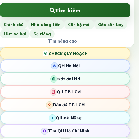
Tìm kiếm
Chính chủ
Nhà dòng tiền
Căn hộ mới
Gần sân bay
Hẻm xe hơi
Sổ riêng
Tìm nâng cao →
CHECK QUY HOẠCH
QH Hà Nội
Đất đai HN
QH TP.HCM
Bản đồ TP.HCM
QH Đà Nẵng
Tìm QH Hồ Chí Minh