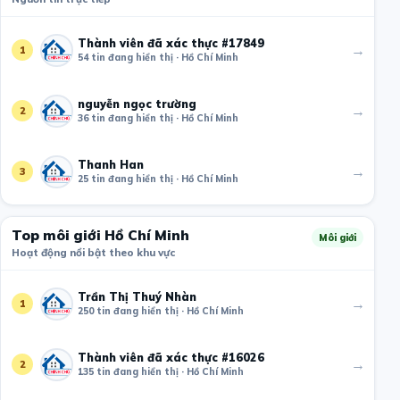
Thành viên đã xác thực #17849
→
1
54 tin đang hiển thị · Hồ Chí Minh
nguyễn ngọc trường
→
2
36 tin đang hiển thị · Hồ Chí Minh
Thanh Han
→
3
25 tin đang hiển thị · Hồ Chí Minh
Top môi giới Hồ Chí Minh
Môi giới
Hoạt động nổi bật theo khu vực
Trần Thị Thuý Nhàn
→
1
250 tin đang hiển thị · Hồ Chí Minh
Thành viên đã xác thực #16026
→
2
135 tin đang hiển thị · Hồ Chí Minh