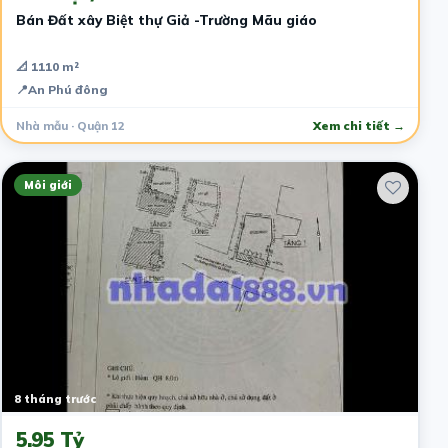
Bán Đất xây Biệt thự Giả -Trường Mãu giáo
📐 1110 m²
📍
An Phú đông
Nhà mẫu · Quận 12
Xem chi tiết →
Môi giới
8 tháng trước
5.95 Tỷ