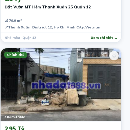
Đất Vườn MT Hẻm Thạnh Xuân 25 Quận 12
📐 79.9 m²
📍
Thạnh Xuân, District 12, Ho Chi Minh City, Vietnam
Nhà mẫu · Quận 12
Xem chi tiết →
Chính chủ
7 năm trước
2.95 Tỷ