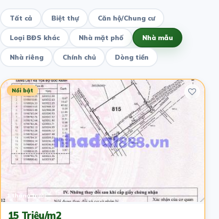
Tất cả
Biệt thự
Căn hộ/Chung cư
Loại BĐS khác
Nhà mặt phố
Nhà mẫu
Nhà riêng
Chính chủ
Dòng tiền
Nổi bật
1 tháng trước
15 Triệu/m2