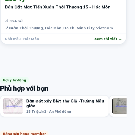
Bán Đất Mặt Tiền Xuân Thới Thượng 15 - Hóc Môn
📐 86.4 m²
📍
Xuân Thới Thượng, Hóc Môn, Ho Chi Minh City, Vietnam
Nhà mẫu · Hóc Môn
Xem chi tiết →
Gợi ý tự động
Phù hợp với bạn
Bán Đất xây Biệt thự Giả -Trường Mãu
giáo
15 Triệu/m2 · An Phú đông
Bảng xếp hạng member