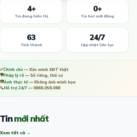
4+
0+
Tin đang hiển thị
Tin hot mới đăng
63
24/7
Tỉnh thành
Cập nhật liên tục
✅
Chính chủ
— Xác minh SĐT thật
🛡️
Pháp lý rõ
— Sổ riêng, thổ cư
📷
Ảnh thực tế
— Không ảnh minh họa
📞
Hỗ trợ 24/7
— 0866.058.088
Tin
mới nhất
Xem tất cả →