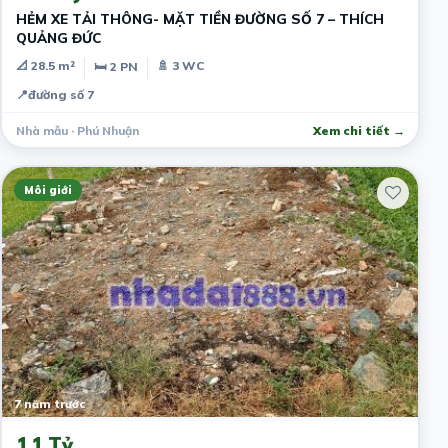
HẺM XE TẢI THÔNG- MẶT TIỀN ĐƯỜNG SỐ 7 – THÍCH
QUẢNG ĐỨC
📐 28.5 m²
🚿 3 WC
🛏 2 PN
📍
đường số 7
Nhà mẫu · Phú Nhuận
Xem chi tiết →
Môi giới
7 năm trước
1.1 Tỷ