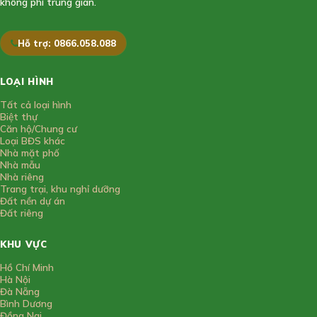
không phí trung gian.
Hỗ trợ: 0866.058.088
LOẠI HÌNH
Tất cả loại hình
Biệt thự
Căn hộ/Chung cư
Loại BĐS khác
Nhà mặt phố
Nhà mẫu
Nhà riêng
Trang trại, khu nghỉ dưỡng
Đất nền dự án
Đất riêng
KHU VỰC
Hồ Chí Minh
Hà Nội
Đà Nẵng
Bình Dương
Đồng Nai