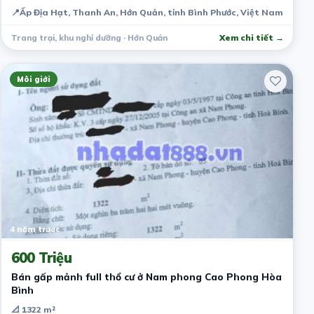
📍
Ấp Địa Hạt, Thanh An, Hớn Quản, tỉnh Bình Phước, Việt Nam
Trang trại, khu nghỉ dưỡng · Hớn Quản
Xem chi tiết →
Môi giới
4 năm trước
600 Triệu
Bán gấp mảnh full thổ cư ở Nam phong Cao Phong Hòa
Bình
📐 1322 m²