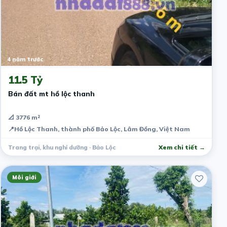
4 năm trước
11.5 Tỷ
Bán đất mt hồ lộc thanh
📐 3776 m²
📍
Hồ Lộc Thanh, thành phố Bảo Lộc, Lâm Đồng, Việt Nam
Trang trại, khu nghỉ dưỡng · Bảo Lộc
Xem chi tiết →
Môi giới