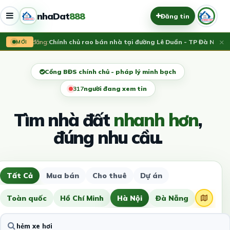
nhaDat
888
Đăng tin
×
Vừa đăng:
Chính chủ rao bán nhà tại đường Lê Duẩn - TP Đà Nẵng; 
MỚI
Cổng BĐS chính chủ - pháp lý minh bạch
321
người đang xem tin
Tìm nhà đất
nhanh hơn
,
đúng nhu cầu.
Tất Cả
Mua bán
Cho thuê
Dự án
Toàn quốc
Hồ Chí Minh
Hà Nội
Đà Nẵng