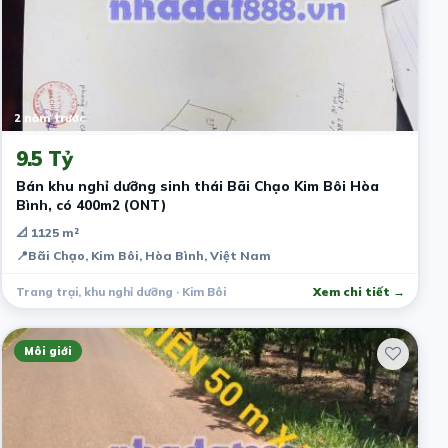
2 năm trước
9.5 Tỷ
Bán khu nghỉ dưỡng sinh thái Bãi Chạo Kim Bôi Hòa
Bình, có 400m2 (ONT)
📐 1125 m²
📍
Bãi Chạo, Kim Bôi, Hòa Bình, Việt Nam
Trang trại, khu nghỉ dưỡng · Kim Bôi
Xem chi tiết →
Môi giới