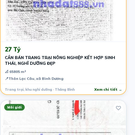
2 tháng trước
27 Tỷ
CẦN BÁN TRANG TRẠI NÔNG NGHIỆP KẾT HỢP SINH
THÁI, NGHĨ DƯỠNG ĐẸP
📐 65805 m²
📍
Thôn Lạc Câu, xã Bình Dương
Trang trại, khu nghỉ dưỡng · Thăng Bình
Xem chi tiết →
Môi giới