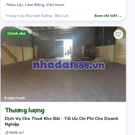
📍
Bảo Lộc, Lâm Đồng, Việt Nam
Trang trại, khu nghỉ dưỡng · Bảo Lộc
Xem chi tiết →
Chính chủ
6 năm trước
Thương lượng
Dịch Vụ Cho Thuê Kho Bãi - Tối Ưu Chi Phí Cho Doanh
Nghiệp
📐 5000 m²