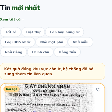
Tin
mới nhất
Xem tất cả →
Tất cả
Biệt thự
Căn hộ/Chung cư
Loại BĐS khác
Nhà mặt phố
Nhà mẫu
Nhà riêng
Chính chủ
Dòng tiền
Kết quả đúng khu vực còn ít, hệ thống đã bổ
sung thêm tin liên quan.
Nổi bật