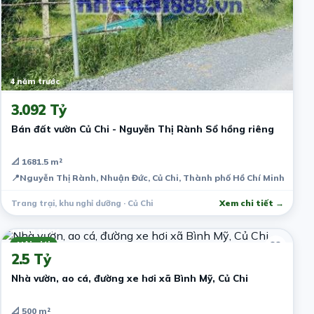
4 năm trước
3.092 Tỷ
Bán đất vườn Củ Chi - Nguyễn Thị Rành Sổ hồng riêng
📐 1681.5 m²
📍
Nguyễn Thị Rành, Nhuận Đức, Củ Chi, Thành phố Hồ Chí Minh, Việt
Trang trại, khu nghỉ dưỡng · Củ Chi
Xem chi tiết →
4 năm trước
Môi giới
2.5 Tỷ
Nhà vườn, ao cá, đường xe hơi xã Bình Mỹ, Củ Chi
📐 500 m²