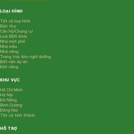
LOẠI HÌNH
Tất cả loại hình
Biệt thự
Căn hộ/Chung cư
Loại BĐS khác
Nhà mặt phố
Nhà mẫu
Nhà riêng
Trang trại, khu nghỉ dưỡng
Đất nền dự án
Đất riêng
KHU VỰC
Hồ Chí Minh
Hà Nội
Đà Nẵng
Bình Dương
Đồng Nai
Tất cả tỉnh thành
HỖ TRỢ