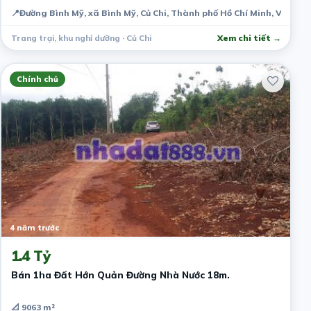
📍
Đường Bình Mỹ, xã Bình Mỹ, Củ Chi, Thành phố Hồ Chí Minh, Việt N
Trang trại, khu nghỉ dưỡng · Củ Chi
Xem chi tiết →
Chính chủ
4 năm trước
1.4 Tỷ
Bán 1ha Đất Hớn Quản Đường Nhà Nước 18m.
📐 9063 m²