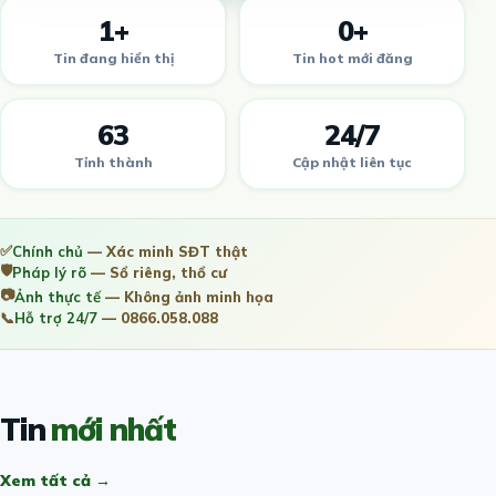
1+
0+
Tin đang hiển thị
Tin hot mới đăng
63
24/7
Tỉnh thành
Cập nhật liên tục
✅
Chính chủ
— Xác minh SĐT thật
🛡️
Pháp lý rõ
— Sổ riêng, thổ cư
📷
Ảnh thực tế
— Không ảnh minh họa
📞
Hỗ trợ 24/7
— 0866.058.088
Tin
mới nhất
Xem tất cả →