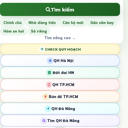
Tìm kiếm
Chính chủ
Nhà dòng tiền
Căn hộ mới
Gần sân bay
Hẻm xe hơi
Sổ riêng
Tìm nâng cao →
CHECK QUY HOẠCH
QH Hà Nội
Đất đai HN
QH TP.HCM
Bản đồ TP.HCM
QH Đà Nẵng
Tìm QH Đà Nẵng