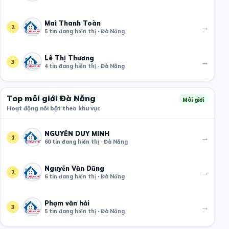
Mai Thanh Toàn
→
2
5 tin đang hiển thị · Đà Nẵng
Lê Thị Thương
→
3
4 tin đang hiển thị · Đà Nẵng
Top môi giới Đà Nẵng
Môi giới
Hoạt động nổi bật theo khu vực
NGUYỄN DUY MINH
→
1
60 tin đang hiển thị · Đà Nẵng
Nguyễn Văn Dũng
→
2
6 tin đang hiển thị · Đà Nẵng
Phạm văn hải
→
3
5 tin đang hiển thị · Đà Nẵng