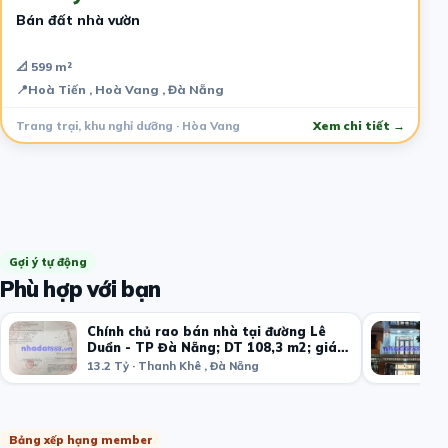
Bán đất nhà vườn
📐 599 m²
📍
Hoà Tiến , Hoà Vang , Đà Nẵng
Trang trại, khu nghỉ dưỡng · Hòa Vang
Xem chi tiết →
Gợi ý tự động
Phù hợp với bạn
Chính chủ rao bán nhà tại đường Lê
Duẩn - TP Đà Nẵng; DT 108,3 m2; giá
13,2 tỷ
13.2 Tỷ · Thanh Khê , Đà Nẵng
Bảng xếp hạng member