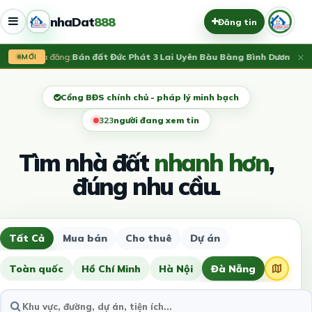
nhaDat
888
Đăng tin
×
Vừa đăng:
Bán đất Đức Phát 3 Lai Uyên Bàu Bàng Bình Dương
7500
MỚI
Cổng BĐS chính chủ - pháp lý minh bạch
324
người đang xem tin
Tìm nhà đất
nhanh hơn
,
đúng nhu cầu.
Tất Cả
Mua bán
Cho thuê
Dự án
Toàn quốc
Hồ Chí Minh
Hà Nội
Đà Nẵng