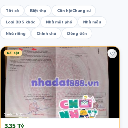
Tất cả
Biệt thự
Căn hộ/Chung cư
Loại BĐS khác
Nhà mặt phố
Nhà mẫu
Nhà riêng
Chính chủ
Dòng tiền
Nổi bật
1 năm trước
3.35 Tỷ