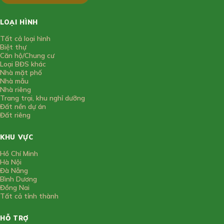
LOẠI HÌNH
Tất cả loại hình
Biệt thự
Căn hộ/Chung cư
Loại BĐS khác
Nhà mặt phố
Nhà mẫu
Nhà riêng
Trang trại, khu nghỉ dưỡng
Đất nền dự án
Đất riêng
KHU VỰC
Hồ Chí Minh
Hà Nội
Đà Nẵng
Bình Dương
Đồng Nai
Tất cả tỉnh thành
HỖ TRỢ