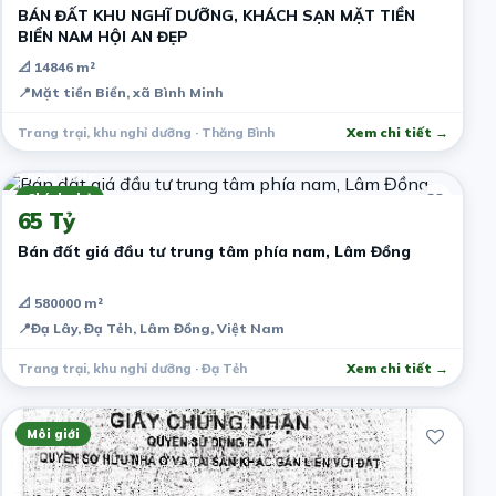
BÁN ĐẤT KHU NGHĨ DƯỠNG, KHÁCH SẠN MẶT TIỀN
BIỂN NAM HỘI AN ĐẸP
📐 14846 m²
📍
Mặt tiền Biển, xã Bình Minh
Trang trại, khu nghỉ dưỡng · Thăng Bình
Xem chi tiết →
5 năm trước
Chính chủ
65 Tỷ
Bán đất giá đầu tư trung tâm phía nam, Lâm Đồng
📐 580000 m²
📍
Đạ Lây, Đạ Tẻh, Lâm Đồng, Việt Nam
Trang trại, khu nghỉ dưỡng · Đạ Tẻh
Xem chi tiết →
Môi giới