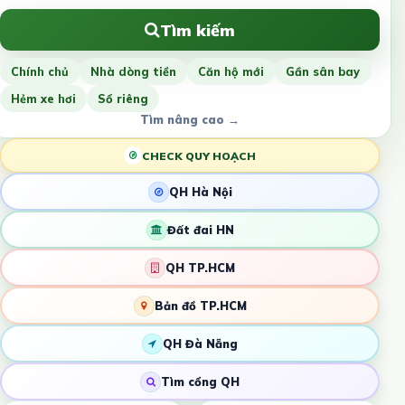
Tìm kiếm
Chính chủ
Nhà dòng tiền
Căn hộ mới
Gần sân bay
Hẻm xe hơi
Sổ riêng
Tìm nâng cao →
CHECK QUY HOẠCH
QH Hà Nội
Đất đai HN
QH TP.HCM
Bản đồ TP.HCM
QH Đà Nẵng
Tìm cổng QH