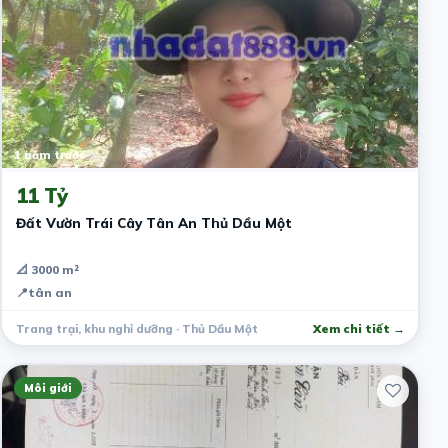
1 năm trước
11 Tỷ
Đất Vườn Trái Cây Tân An Thủ Dầu Một
📐 3000 m²
📍
tân an
Trang trại, khu nghỉ dưỡng · Thủ Dầu Một
Xem chi tiết →
Môi giới