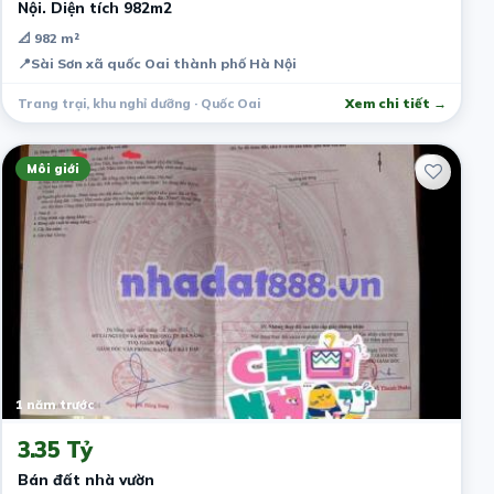
Nội. Diện tích 982m2
📐 982 m²
📍
Sài Sơn xã quốc Oai thành phố Hà Nội
Trang trại, khu nghỉ dưỡng · Quốc Oai
Xem chi tiết →
Môi giới
1 năm trước
3.35 Tỷ
Bán đất nhà vườn