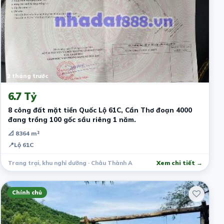
2 tháng trước
6.7 Tỷ
8 công đất mặt tiền Quốc Lộ 61C, Cần Thơ đoạn 4000
đang trồng 100 gốc sầu riêng 1 năm.
📐 8364 m²
📍
Lộ 61C
Trang trại, khu nghỉ dưỡng · Châu Thành A
Xem chi tiết →
Chính chủ