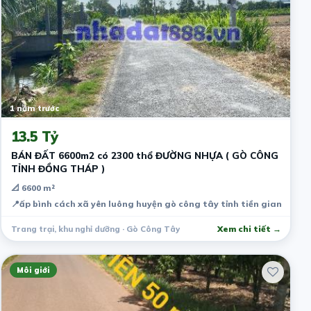
1 năm trước
13.5 Tỷ
BÁN ĐẤT 6600m2 có 2300 thổ ĐƯỜNG NHỰA ( GÒ CÔNG
TỈNH ĐỒNG THÁP )
📐 6600 m²
📍
ấp bình cách xã yên luông huyện gò công tây tỉnh tiền giang
Trang trại, khu nghỉ dưỡng · Gò Công Tây
Xem chi tiết →
Môi giới