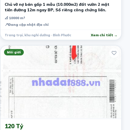
Chủ vỡ nợ bán gấp 1 mẫu (10.000m2) đất vườn 2 mặt
tiền đường 12m ngay BP, Sổ riêng công chứng liền.
📐 10000 m²
📍
Đang cập nhật địa chỉ
Trang trại, khu nghỉ dưỡng · Bình Phước
Xem chi tiết →
Môi giới
2 tháng trước
120 Tỷ