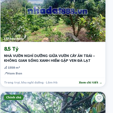
1 tháng trước
8.5 Tỷ
NHÀ VƯỜN NGHỈ DƯỠNG GIỮA VƯỜN CÂY ĂN TRÁI –
KHÔNG GIAN SỐNG XANH HIẾM GẶP VEN ĐÀ LẠT
📐 1558 m²
📍
Nam Ban
Trang trại, khu nghỉ dưỡng · Lâm Hà
Xem chi tiết →
Chính chủ