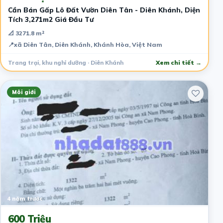
Cần Bán Gấp Lô Đất Vườn Diên Tân - Diên Khánh, Diện
Tích 3,271m2 Giá Đầu Tư
📐 3271.8 m²
📍
xã Diên Tân, Diên Khánh, Khánh Hòa, Việt Nam
Trang trại, khu nghỉ dưỡng · Diên Khánh
Xem chi tiết →
Môi giới
4 năm trước
600 Triệu