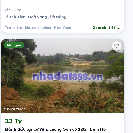
📐 599 m²
📍
Hoà Tiến , Hoà Vang , Đà Nẵng
Trang trại, khu nghỉ dưỡng · Hòa Vang
Xem chi tiết →
Môi giới
5 năm trước
3.3 Tỷ
Mảnh đất tại Cư Yên, Lương Sơn có 120m bám Hồ