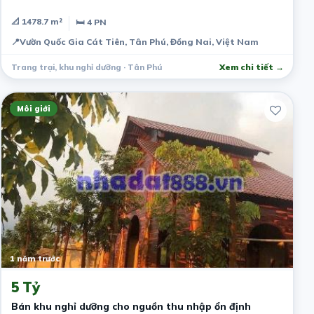
📐 1478.7 m²
🛏 4 PN
📍
Vườn Quốc Gia Cát Tiên, Tân Phú, Đồng Nai, Việt Nam
Trang trại, khu nghỉ dưỡng · Tân Phú
Xem chi tiết →
Môi giới
1 năm trước
5 Tỷ
Bán khu nghỉ dưỡng cho nguồn thu nhập ổn định