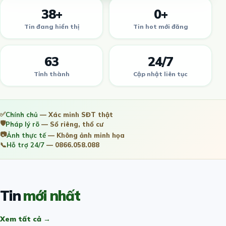
38+
0+
Tin đang hiển thị
Tin hot mới đăng
63
24/7
Tỉnh thành
Cập nhật liên tục
✅
Chính chủ
— Xác minh SĐT thật
🛡️
Pháp lý rõ
— Sổ riêng, thổ cư
📷
Ảnh thực tế
— Không ảnh minh họa
📞
Hỗ trợ 24/7
— 0866.058.088
Tin
mới nhất
Xem tất cả →