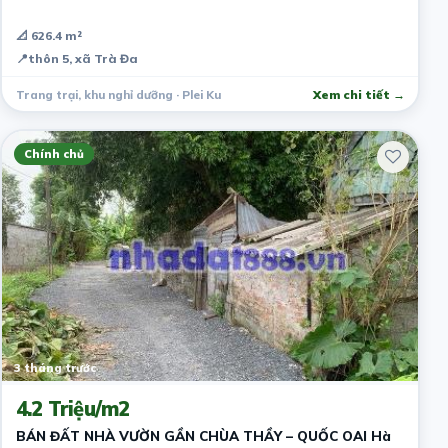
📐 626.4 m²
📍
thôn 5, xã Trà Đa
Trang trại, khu nghỉ dưỡng · Plei Ku
Xem chi tiết →
Chính chủ
3 tháng trước
4.2 Triệu/m2
BÁN ĐẤT NHÀ VƯỜN GẦN CHÙA THẦY – QUỐC OAI Hà