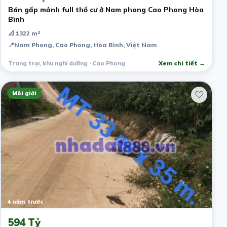
Bán gấp mảnh full thổ cư ở Nam phong Cao Phong Hòa
Bình
📐 1322 m²
📍
Nam Phong, Cao Phong, Hòa Bình, Việt Nam
Trang trại, khu nghỉ dưỡng · Cao Phong
Xem chi tiết →
Môi giới
4 năm trước
594 Tỷ