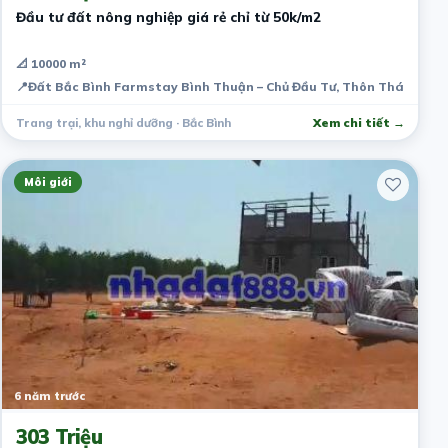
Đầu tư đất nông nghiệp giá rẻ chỉ từ 50k/m2
📐 10000 m²
📍
Đất Bắc Bình Farmstay Bình Thuận – Chủ Đầu Tư, Thôn Thái An, Ph
Trang trại, khu nghỉ dưỡng · Bắc Bình
Xem chi tiết →
Môi giới
6 năm trước
303 Triệu