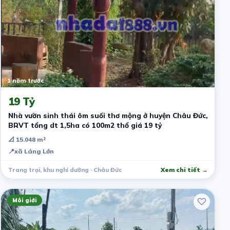
1 năm trước
19 Tỷ
Nhà vườn sinh thái ôm suối thơ mộng ở huyện Châu Đức,
BRVT tổng dt 1,5ha có 100m2 thổ giá 19 tỷ
📐 15.048 m²
📍
xã Láng Lớn
Trang trại, khu nghỉ dưỡng · Châu Đức
Xem chi tiết →
Môi giới