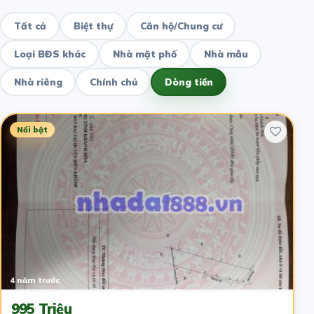
Tất cả
Biệt thự
Căn hộ/Chung cư
Loại BĐS khác
Nhà mặt phố
Nhà mẫu
Nhà riêng
Chính chủ
Dòng tiền
Nổi bật
4 năm trước
995 Triệu