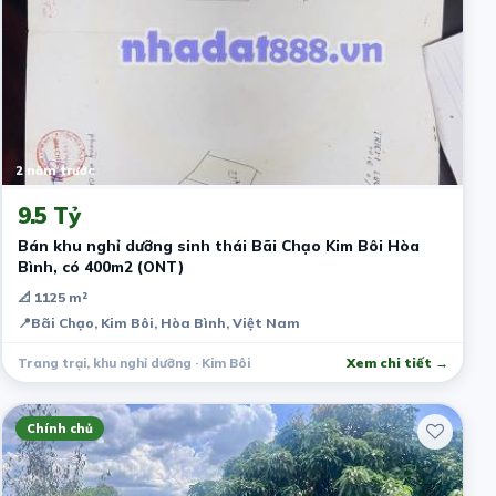
2 năm trước
9.5 Tỷ
Bán khu nghỉ dưỡng sinh thái Bãi Chạo Kim Bôi Hòa
Bình, có 400m2 (ONT)
📐 1125 m²
📍
Bãi Chạo, Kim Bôi, Hòa Bình, Việt Nam
Trang trại, khu nghỉ dưỡng · Kim Bôi
Xem chi tiết →
Chính chủ