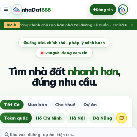
nhaDat
888
Đăng tin
×
Vừa đăng:
Chính chủ rao bán nhà tại đường Lê Duẩn - TP Đà Nẵng; D
MỚI
Cổng BĐS chính chủ - pháp lý minh bạch
333
người đang xem tin
Tìm nhà đất
nhanh hơn
,
đúng nhu cầu.
Tất Cả
Mua bán
Cho thuê
Dự án
Toàn quốc
Hồ Chí Minh
Hà Nội
Đà Nẵng