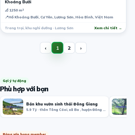
Khoáng Bưởi
📐 1250 m²
📍
Hồ Khoáng Bưởi, Cư Yên, Lương Sơn, Hòa Bình, Việt Nam
Trang trại, khu nghỉ dưỡng · Lương Sơn
Xem chi tiết →
‹
1
2
›
Gợi ý tự động
Phù hợp với bạn
Bán khu vườn sinh thái Đông Giang
5.9 Tỷ · thôn Tông Cóoi, xã Ba , huyện Đông Giang, Quảng Nam
Bảng xếp hạng member