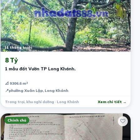
11 tháng trước
8 Tỷ
1 mẫu đất Vườn TP Long Khánh.
📐 9306.6 m²
📍
phường Xuân Lập, Long Khánh
Trang trại, khu nghỉ dưỡng · Long Khánh
Xem chi tiết →
Chính chủ