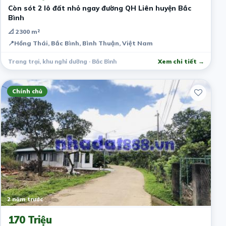
Còn sót 2 lô đất nhỏ ngay đường QH Liên huyện Bắc
Bình
📐 2300 m²
📍
Hồng Thái, Bắc Bình, Bình Thuận, Việt Nam
Trang trại, khu nghỉ dưỡng · Bắc Bình
Xem chi tiết →
Chính chủ
2 năm trước
170 Triệu