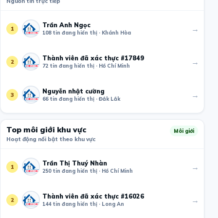
Nguồn tin trực tiếp
Trần Anh Ngọc
→
1
108 tin đang hiển thị · Khánh Hòa
Thành viên đã xác thực #17849
→
2
72 tin đang hiển thị · Hồ Chí Minh
Nguyễn nhật cường
→
3
66 tin đang hiển thị · Đắk Lắk
Top môi giới khu vực
Môi giới
Hoạt động nổi bật theo khu vực
Trần Thị Thuý Nhàn
→
1
250 tin đang hiển thị · Hồ Chí Minh
Thành viên đã xác thực #16026
→
2
144 tin đang hiển thị · Long An