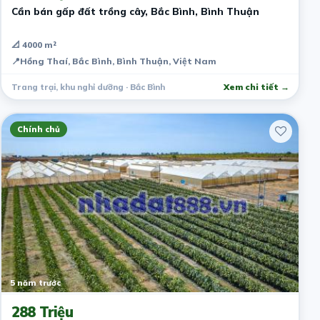
Cần bán gấp đất trồng cây, Bắc Bình, Bình Thuận
📐 4000 m²
📍
Hồng Thaí, Bắc Bình, Bình Thuận, Việt Nam
Trang trại, khu nghỉ dưỡng · Bắc Bình
Xem chi tiết →
Chính chủ
5 năm trước
288 Triệu