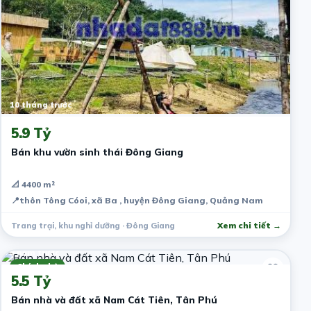
10 tháng trước
5.9 Tỷ
Bán khu vườn sinh thái Đông Giang
📐 4400 m²
📍
thôn Tông Cóoi, xã Ba , huyện Đông Giang, Quảng Nam
Trang trại, khu nghỉ dưỡng · Đông Giang
Xem chi tiết →
5 năm trước
Chính chủ
5.5 Tỷ
Bán nhà và đất xã Nam Cát Tiên, Tân Phú