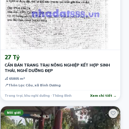
2 tháng trước
27 Tỷ
CẦN BÁN TRANG TRẠI NÔNG NGHIỆP KẾT HỢP SINH
THÁI, NGHĨ DƯỠNG ĐẸP
📐 65805 m²
📍
Thôn Lạc Câu, xã Bình Dương
Trang trại, khu nghỉ dưỡng · Thăng Bình
Xem chi tiết →
Môi giới