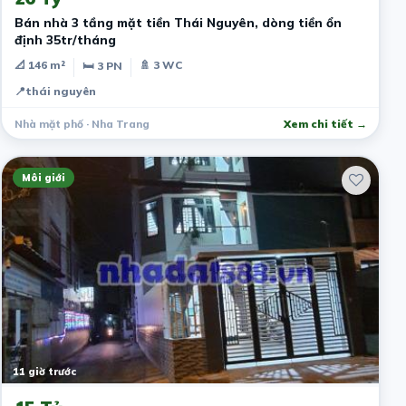
Bán nhà 3 tầng mặt tiền Thái Nguyên, dòng tiền ổn
định 35tr/tháng
📐 146 m²
🚿 3 WC
🛏 3 PN
📍
thái nguyên
Nhà mặt phố · Nha Trang
Xem chi tiết →
Môi giới
11 giờ trước