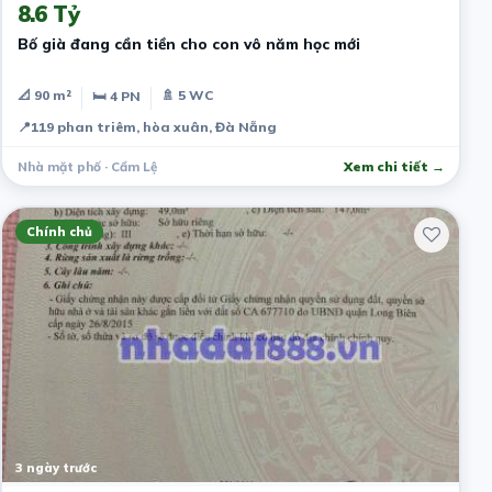
8.6 Tỷ
Bố già đang cần tiền cho con vô năm học mới
📐 90 m²
🚿 5 WC
🛏 4 PN
📍
119 phan triêm, hòa xuân, Đà Nẵng
Nhà mặt phố · Cẩm Lệ
Xem chi tiết →
Chính chủ
3 ngày trước