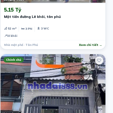
5.15 Tỷ
Mặt tiền đường Lê khôi, tân phú
📐 52 m²
🚿 3 WC
🛏 3 PN
📍
lê khôi
Nhà mặt phố · Tân Phú
Xem chi tiết →
Chính chủ