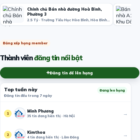
Chính chủ Bán nhà đường Hoà Bình,
Phường 3
2.5 Tỷ · Trường Tiểu Học Hòa Bình, Hòa Bình, phường 3, Quận 11, Hồ Chí Minh, Việt Nam
Bảng xếp hạng member
Thành viên
đăng tin nổi bật
Đăng tin để lên hạng
Top tuần này
Đang leo hạng
Đăng tin đều trong 7 ngày
Minh Phương
→
1
35 tin đang hiển thị · Hà Nội
Kimthoa
→
2
4 tin đang hiển thị · Lâm Đồng