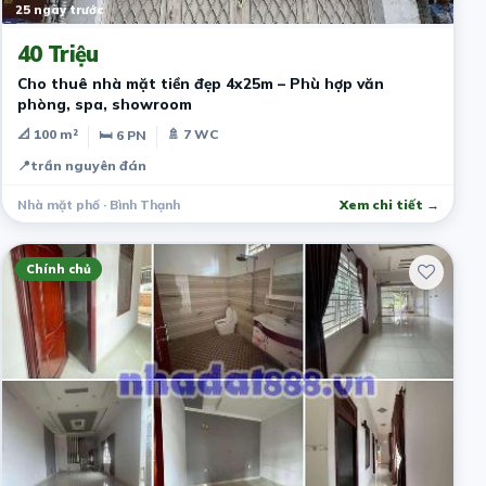
25 ngày trước
40 Triệu
Cho thuê nhà mặt tiền đẹp 4x25m – Phù hợp văn
phòng, spa, showroom
📐 100 m²
🚿 7 WC
🛏 6 PN
📍
trần nguyên đán
Nhà mặt phố · Bình Thạnh
Xem chi tiết →
Chính chủ