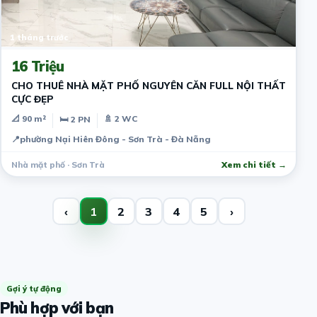
1 tháng trước
16 Triệu
CHO THUÊ NHÀ MẶT PHỐ NGUYÊN CĂN FULL NỘI THẤT
CỰC ĐẸP
📐 90 m²
🚿 2 WC
🛏 2 PN
📍
phường Nại Hiên Đông - Sơn Trà - Đà Nẵng
Nhà mặt phố · Sơn Trà
Xem chi tiết →
‹
1
2
3
4
5
›
Gợi ý tự động
Phù hợp với bạn