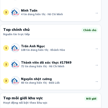
Minh Tuấn
→
3
4 tin đang hiển thị · Hồ Chí Minh
Top chính chủ
Chính chủ
Nguồn tin trực tiếp
Trần Anh Ngọc
→
1
108 tin đang hiển thị · Khánh Hòa
Thành viên đã xác thực #17849
→
2
72 tin đang hiển thị · Hồ Chí Minh
Nguyễn nhật cường
→
3
66 tin đang hiển thị · Đắk Lắk
Top môi giới khu vực
Môi giới
Hoạt động nổi bật theo khu vực