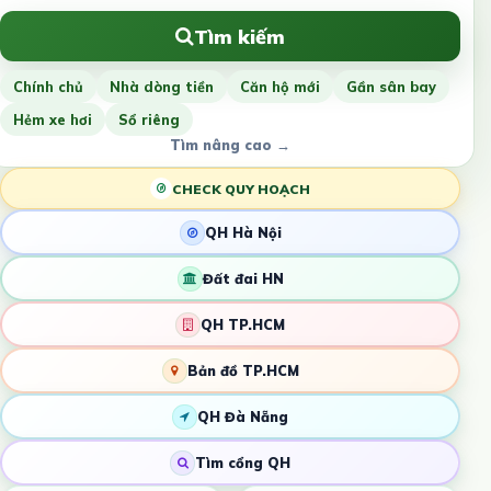
Tìm kiếm
Chính chủ
Nhà dòng tiền
Căn hộ mới
Gần sân bay
Hẻm xe hơi
Sổ riêng
Tìm nâng cao →
CHECK QUY HOẠCH
QH Hà Nội
Đất đai HN
QH TP.HCM
Bản đồ TP.HCM
QH Đà Nẵng
Tìm cổng QH