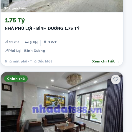
30 ngày trước
1.75 Tỷ
NHÀ PHÚ LỢI - BÌNH DƯƠNG 1.75 TỶ
📐 59 m²
🚿 3 WC
🛏 3 PN
📍
Phú Lợi , Binh Dương
Nhà mặt phố · Thủ Dầu Một
Xem chi tiết →
Chính chủ