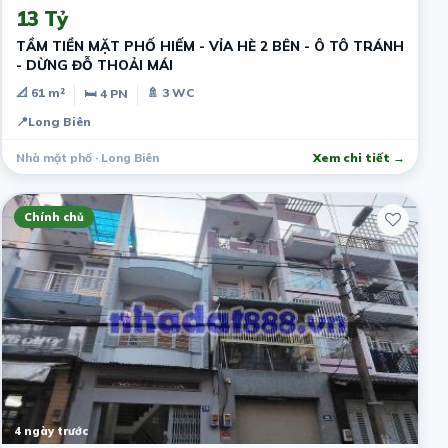
13 Tỷ
TẦM TIỀN MẶT PHỐ HIẾM - VỈA HÈ 2 BÊN - Ô TÔ TRÁNH
- DỪNG ĐỖ THOẢI MÁI
📐 61 m²
🚿 3 WC
🛏 4 PN
📍
Long Biên
Nhà mặt phố · Long Biên
Xem chi tiết →
Chính chủ
4 ngày trước