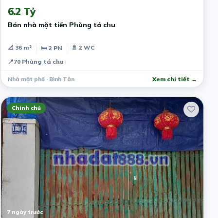
6.2 Tỷ
Bán nhà mặt tiền Phùng tá chu
📐 36 m²
🚿 2 WC
🛏 2 PN
📍
70 Phùng tá chu
Nhà mặt phố · Bình Tân
Xem chi tiết →
Chính chủ
7 ngày trước