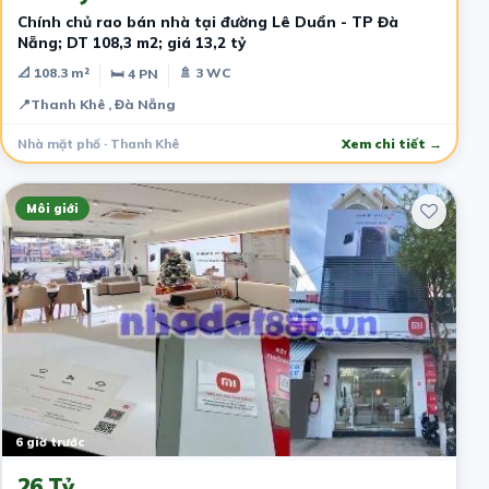
Chính chủ rao bán nhà tại đường Lê Duẩn - TP Đà
Nẵng; DT 108,3 m2; giá 13,2 tỷ
📐 108.3 m²
🚿 3 WC
🛏 4 PN
📍
Thanh Khê , Đà Nẵng
Nhà mặt phố · Thanh Khê
Xem chi tiết →
Môi giới
6 giờ trước
26 Tỷ