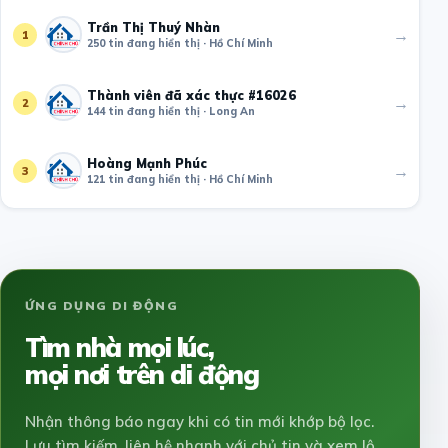
Trần Thị Thuý Nhàn
→
1
250 tin đang hiển thị · Hồ Chí Minh
Thành viên đã xác thực #16026
→
2
144 tin đang hiển thị · Long An
Hoàng Mạnh Phúc
→
3
121 tin đang hiển thị · Hồ Chí Minh
ỨNG DỤNG DI ĐỘNG
Tìm nhà mọi lúc,
mọi nơi trên di động
Nhận thông báo ngay khi có tin mới khớp bộ lọc.
Lưu tìm kiếm, liên hệ nhanh với chủ tin và xem lộ