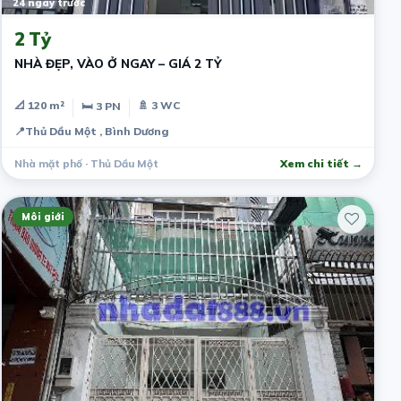
24 ngày trước
2 Tỷ
NHÀ ĐẸP, VÀO Ở NGAY – GIÁ 2 TỶ
📐 120 m²
🚿 3 WC
🛏 3 PN
📍
Thủ Dầu Một , Bình Dương
Nhà mặt phố · Thủ Dầu Một
Xem chi tiết →
Môi giới