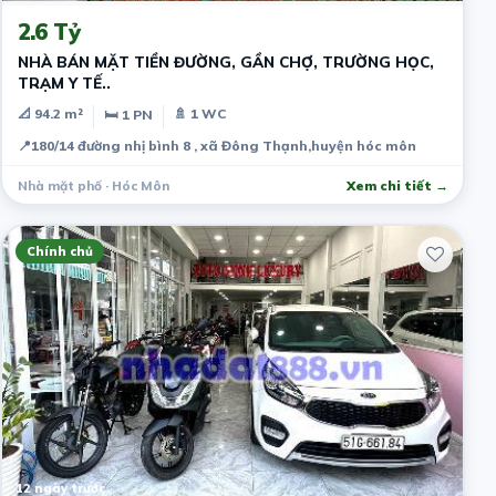
2.6 Tỷ
NHÀ BÁN MẶT TIỀN ĐƯỜNG, GẦN CHỢ, TRƯỜNG HỌC,
TRẠM Y TẾ..
📐 94.2 m²
🚿 1 WC
🛏 1 PN
📍
180/14 đường nhị bình 8 , xã Đông Thạnh,huyện hóc môn
Nhà mặt phố · Hóc Môn
Xem chi tiết →
Chính chủ
12 ngày trước