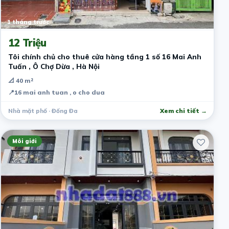
1 tháng trước
12 Triệu
Tôi chính chủ cho thuê cửa hàng tầng 1 số 16 Mai Anh
Tuấn , Ô Chợ Dừa , Hà Nội
📐 40 m²
📍
16 mai anh tuan , o cho dua
Nhà mặt phố · Đống Đa
Xem chi tiết →
Môi giới