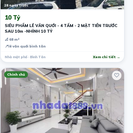
28 ngày trước
10 Tỷ
SIÊU PHẨM LÊ VĂN QUỚI - 4 TẤM - 2 MẶT TIỀN TRƯỚC
SAU 10m -NHỈNH 10 TỶ
📐 68 m²
📍
lê văn quới bình tân
Nhà mặt phố · Bình Tân
Xem chi tiết →
Chính chủ