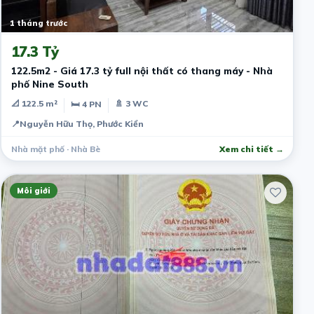
1 tháng trước
17.3 Tỷ
122.5m2 - Giá 17.3 tỷ full nội thất có thang máy - Nhà
phố Nine South
📐 122.5 m²
🚿 3 WC
🛏 4 PN
📍
Nguyễn Hữu Thọ, Phước Kiển
Nhà mặt phố · Nhà Bè
Xem chi tiết →
Môi giới