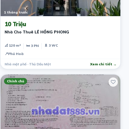
1 tháng trước
10 Triệu
Nhà Cho Thuê LÊ HỒNG PHONG
📐 120 m²
🚿 3 WC
🛏 3 PN
📍
Phú Hoà
Nhà mặt phố · Thủ Dầu Một
Xem chi tiết →
Chính chủ