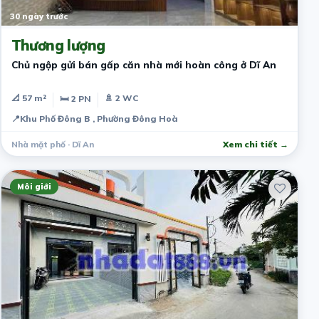
30 ngày trước
Thương lượng
Chủ ngộp gửi bán gấp căn nhà mới hoàn công ở Dĩ An
📐 57 m²
🚿 2 WC
🛏 2 PN
📍
Khu Phố Đông B , Phường Đông Hoà
Nhà mặt phố · Dĩ An
Xem chi tiết →
Môi giới