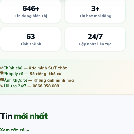
646+
3+
Tin đang hiển thị
Tin hot mới đăng
63
24/7
Tỉnh thành
Cập nhật liên tục
✅
Chính chủ
— Xác minh SĐT thật
🛡️
Pháp lý rõ
— Sổ riêng, thổ cư
📷
Ảnh thực tế
— Không ảnh minh họa
📞
Hỗ trợ 24/7
— 0866.058.088
Tin
mới nhất
Xem tất cả →