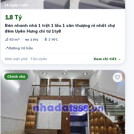
28 ngày trước
1.8 Tỷ
Bán nhanh nhà 1 trệt 1 lầu 1 sân thượng rẻ nhất chợ
đêm Uyên Hưng chỉ từ 1ty8
📐 63 m²
🚿 2 WC
🛏 3 PN
📍
đường tố hữu
Nhà mặt phố · Tân Uyên
Xem chi tiết →
Chính chủ