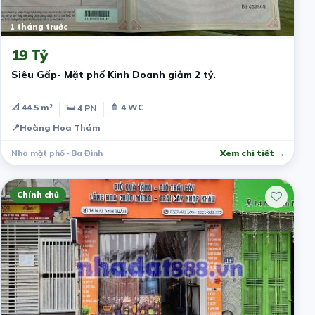
1 tháng trước
19 Tỷ
Siêu Gấp- Mặt phố Kinh Doanh giảm 2 tỷ.
📐 44.5 m²
🚿 4 WC
🛏 4 PN
📍
Hoàng Hoa Thám
Nhà mặt phố · Ba Đình
Xem chi tiết →
Chính chủ