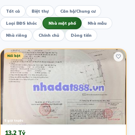
Tất cả
Biệt thự
Căn hộ/Chung cư
Loại BĐS khác
Nhà mặt phố
Nhà mẫu
Nhà riêng
Chính chủ
Dòng tiền
Nổi bật
5 giờ trước
13.2 Tỷ