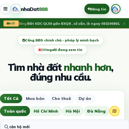
nhaDat
888
Đăng tin
×
Vừa đăng:
Đất KDC QL50 gần BXQ8 , sổ sẵn, ib ngay 0932068012
1.55 T
MỚI
Cổng BĐS chính chủ - pháp lý minh bạch
300
người đang xem tin
Tìm nhà đất
nhanh hơn
,
đúng nhu cầu.
Tất Cả
Mua bán
Cho thuê
Dự án
Toàn quốc
Hồ Chí Minh
Hà Nội
Đà Nẵng