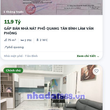
1 tháng trước
11.9 Tỷ
GẤP BÁN NHÀ NÁT PHỔ QUANG TÂN BÌNH LÀM VĂN
PHÒNG
📐 75 m²
🚿 2 WC
🛏 2 PN
📍
phổ quang
Nhà mặt phố · Tân Bình
Xem chi tiết →
Chính chủ