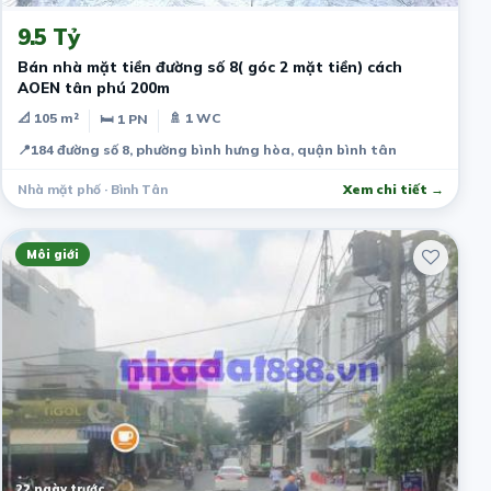
9.5 Tỷ
Bán nhà mặt tiền đường số 8( góc 2 mặt tiền) cách
AOEN tân phú 200m
📐 105 m²
🚿 1 WC
🛏 1 PN
📍
184 đường số 8, phường bình hưng hòa, quận bình tân
Nhà mặt phố · Bình Tân
Xem chi tiết →
Môi giới
22 ngày trước