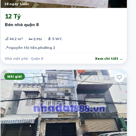
28 ngày trước
12 Tỷ
Bán nhà quận 8
📐 44.2 m²
🚿 5 WC
🛏 5 PN
📍
nguyễn thị tần,phường 2
Nhà mặt phố · Quận 8
Xem chi tiết →
Môi giới