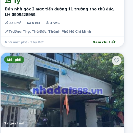
15 Tỷ
Bán nhà góc 2 mặt tiền đường 11 trường thọ thủ đức,
LH 0909428959.
📐 326 m²
🚿 4 WC
🛏 6 PN
📍
Trường Thọ, Thủ Đức, Thành Phố Hồ Chí Minh
Nhà mặt phố · Thủ Đức
Xem chi tiết →
Môi giới
1 ngày trước