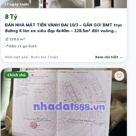
27 ngày trước
8 Tỷ
BÁN NHÀ MẶT TIỀN VÀNH ĐAI 10/3 – GẦN GO! BMT trục
đường 6 làn xe siêu đẹp 6x40m – 228.5m² đất vuông
hiếm Nhà sẵn 2PN
📐 228.5 m²
📍
Gần st go bmt
Nhà mặt phố · Buôn Ma Thuột
Xem chi tiết →
Chính chủ