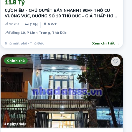
11.8 Tỷ
CỰC HIẾM - CHỦ QUYẾT BÁN NHANH ! 90M² THỔ CƯ
VUÔNG VỨC, ĐƯỜNG SỐ 10 THỦ ĐỨC – GIÁ THẤP HƠN
THỊ TRƯỜNG - DÒNG TIỀN SẴN
📐 90 m²
🚿 6 WC
🛏 7 PN
📍
đường 10, P Linh Trung, Thủ Đức
Nhà mặt phố · Thủ Đức
Xem chi tiết →
Chính chủ
1 ngày trước