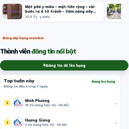
Mặt phố y miếu – mặt tiền rộng – vài
bước ra ô tô tránh – tiềm năng xây
building cực đẹp
13.5 Tỷ · y miếu
Bảng xếp hạng member
Thành viên
đăng tin nổi bật
Đăng tin để lên hạng
Top tuần này
Đang leo hạng
Đăng tin đều trong 7 ngày
Minh Phương
→
1
35 tin đang hiển thị · Hà Nội
Hương Giang
→
2
2 tin đang hiển thị · Hà Nội