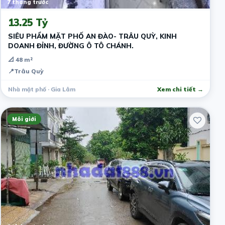
7 tháng trước
13.25 Tỷ
SIÊU PHẨM MẶT PHỐ AN ĐÀO- TRÂU QUỲ, KINH
DOANH ĐỈNH, ĐƯỜNG Ô TÔ CHÁNH.
📐 48 m²
📍
Trâu Quỳ
Nhà mặt phố · Gia Lâm
Xem chi tiết →
Môi giới