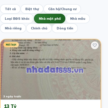
Tất cả
Biệt thự
Căn hộ/Chung cư
Loại BĐS khác
Nhà mặt phố
Nhà mẫu
Nhà riêng
Chính chủ
Dòng tiền
Nổi bật
3 ngày trước
13 Tỷ