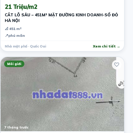
21 Triệu/m2
CẮT LỖ SÂU – 451M² MẶT ĐƯỜNG KINH DOANH-SỔ ĐỎ
HÀ NỘI
📐 451 m²
📍
phú mãn
Nhà mặt phố · Quốc Oai
Xem chi tiết →
Môi giới
7 tháng trước