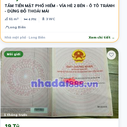
TẦM TIỀN MẶT PHỐ HIẾM - VỈA HÈ 2 BÊN - Ô TÔ TRÁNH
- DỪNG ĐỖ THOẢI MÁI
📐 61 m²
🚿 3 WC
🛏 4 PN
📍
Long Biên
Nhà mặt phố · Long Biên
Xem chi tiết →
Môi giới
1 tháng trước
19 Tỷ