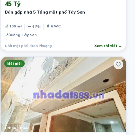
45 Tỷ
Bán gấp nhà 5 Tầng mặt phố Tây Sơn
📐 106 m²
🚿 6 WC
🛏 6 PN
📍
Đường Tây Sơn
Nhà mặt phố · Đan Phượng
Xem chi tiết →
Môi giới
4 tháng trước