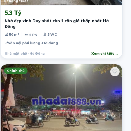
8 tháng trước
5.3 Tỷ
Nhà đẹp xinh Duy nhất còn 1 căn giá thấp nhất Hà
Đông
📐 50 m²
🚿 5 WC
🛏 6 PN
📍
văn nội phú lương-Hà đông
Nhà mặt phố · Hà Đông
Xem chi tiết →
Chính chủ