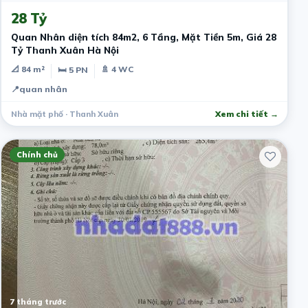
28 Tỷ
Quan Nhân diện tích 84m2, 6 Tầng, Mặt Tiền 5m, Giá 28
Tỷ Thanh Xuân Hà Nội
📐 84 m²
🚿 4 WC
🛏 5 PN
📍
quan nhân
Nhà mặt phố · Thanh Xuân
Xem chi tiết →
Chính chủ
7 tháng trước