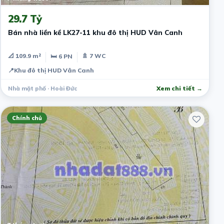
29.7 Tỷ
Bán nhà liền kề LK27-11 khu đô thị HUD Vân Canh
📐 109.9 m²
🚿 7 WC
🛏 6 PN
📍
Khu đô thị HUD Vân Canh
Nhà mặt phố · Hoài Đức
Xem chi tiết →
Chính chủ