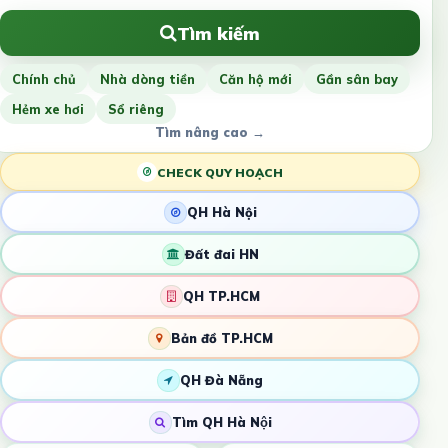
Tìm kiếm
Chính chủ
Nhà dòng tiền
Căn hộ mới
Gần sân bay
Hẻm xe hơi
Sổ riêng
Tìm nâng cao →
CHECK QUY HOẠCH
QH Hà Nội
Đất đai HN
QH TP.HCM
Bản đồ TP.HCM
QH Đà Nẵng
Tìm QH Hà Nội