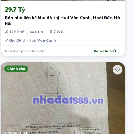
29.7 Tỷ
Bán nhà liền kề khu đô thị Hud Vân Canh, Hoài Đức, Hà
Nội
📐 109.9 m²
🚿 7 WC
🛏 6 PN
📍
Khu đô thị Hud Vân Canh
Nhà mặt phố · Hoài Đức
Xem chi tiết →
Chính chủ
7 tháng trước