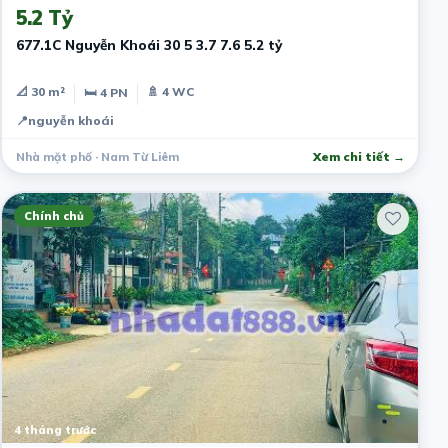
5.2 Tỷ
677.1C Nguyễn Khoái 30 5 3.7 7.6 5.2 tỷ
📐 30 m²
🚿 4 WC
🛏 4 PN
📍
nguyễn khoái
Nhà mặt phố · Nam Từ Liêm
Xem chi tiết →
Chính chủ
4 tháng trước