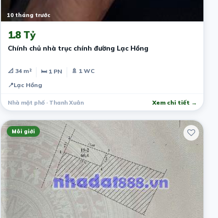
10 tháng trước
1.8 Tỷ
Chính chủ nhà trục chính đường Lạc Hồng
📐 34 m²
🚿 1 WC
🛏 1 PN
📍
Lạc Hồng
Nhà mặt phố · Thanh Xuân
Xem chi tiết →
Môi giới