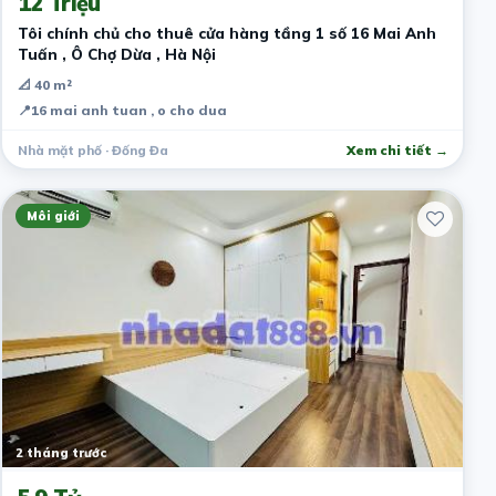
12 Triệu
Tôi chính chủ cho thuê cửa hàng tầng 1 số 16 Mai Anh
Tuấn , Ô Chợ Dừa , Hà Nội
📐 40 m²
📍
16 mai anh tuan , o cho dua
Nhà mặt phố · Đống Đa
Xem chi tiết →
Môi giới
2 tháng trước