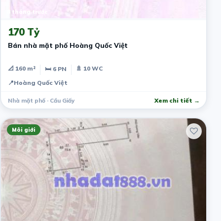
8 tháng trước
170 Tỷ
Bán nhà mặt phố Hoàng Quốc Việt
📐 160 m²
🚿 10 WC
🛏 6 PN
📍
Hoàng Quốc Việt
Nhà mặt phố · Cầu Giấy
Xem chi tiết →
Môi giới