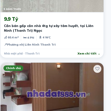
1 năm trước
9.9 Tỷ
Cần bán gấp căn nhà 4tg tự xây tâm huyết, tại Liên
Ninh (Thanh Trì) Ngọc
📐 60.4 m²
🚿 4 WC
🛏 4 PN
📍
Phương nhị Liên Ninh Thanh Trì
Nhà mặt phố · Thanh Trì
Xem chi tiết →
Chính chủ