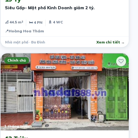
Siêu Gấp- Mặt phố Kinh Doanh giảm 2 tỷ.
📐 44.5 m²
🚿 4 WC
🛏 4 PN
📍
Hoàng Hoa Thám
Nhà mặt phố · Ba Đình
Xem chi tiết →
Chính chủ
1 tháng trước