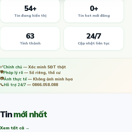
54+
0+
Tin đang hiển thị
Tin hot mới đăng
63
24/7
Tỉnh thành
Cập nhật liên tục
✅
Chính chủ
— Xác minh SĐT thật
🛡️
Pháp lý rõ
— Sổ riêng, thổ cư
📷
Ảnh thực tế
— Không ảnh minh họa
📞
Hỗ trợ 24/7
— 0866.058.088
Tin
mới nhất
Xem tất cả →