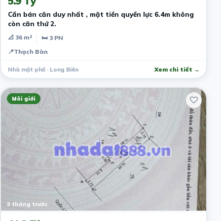
5.9 Tỷ
Cần bán căn duy nhất , mặt tiền quyền lực 6.4m không
còn căn thứ 2.
📐 36 m²
🛏 3 PN
📍
Thạch Bàn
Nhà mặt phố · Long Biên
Xem chi tiết →
Môi giới
3 tháng trước