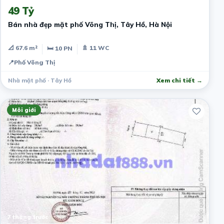
49 Tỷ
Bán nhà đẹp mặt phố Võng Thị, Tây Hồ, Hà Nội
📐 67.6 m²
🚿 11 WC
🛏 10 PN
📍
Phố Võng Thị
Nhà mặt phố · Tây Hồ
Xem chi tiết →
Môi giới
7 tháng trước