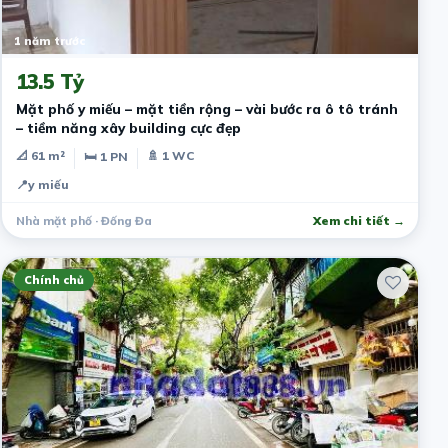
1 năm trước
13.5 Tỷ
Mặt phố y miếu – mặt tiền rộng – vài bước ra ô tô tránh
– tiềm năng xây building cực đẹp
📐 61 m²
🚿 1 WC
🛏 1 PN
📍
y miếu
Nhà mặt phố · Đống Đa
Xem chi tiết →
Chính chủ