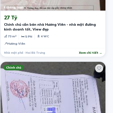
8 tháng trước
27 Tỷ
Chính chủ cần bán nhà Hương Viên - nhà mặt đường
kinh doanh tốt, View đẹp
📐 73 m²
🚿 4 WC
🛏 5 PN
📍
Hương Viên
Nhà mặt phố · Hai Bà Trưng
Xem chi tiết →
Chính chủ