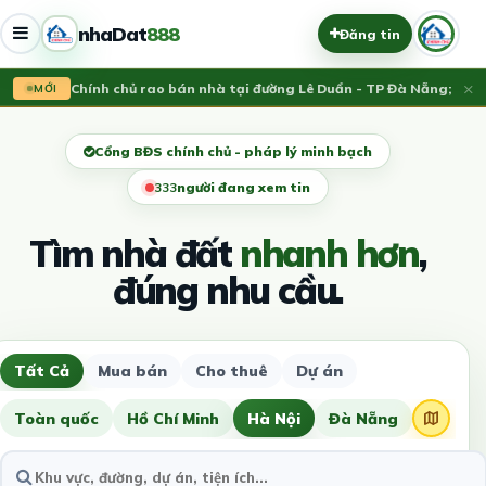
nhaDat
888
Đăng tin
×
Vừa đăng:
Chính chủ rao bán nhà tại đường Lê Duẩn - TP Đà Nẵng; DT 1
13
MỚI
Cổng BĐS chính chủ - pháp lý minh bạch
332
người đang xem tin
Tìm nhà đất
nhanh hơn
,
đúng nhu cầu.
Tất Cả
Mua bán
Cho thuê
Dự án
Toàn quốc
Hồ Chí Minh
Hà Nội
Đà Nẵng