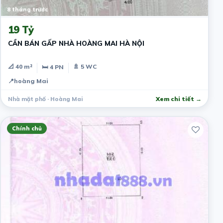
8 tháng trước
19 Tỷ
CẦN BÁN GẤP NHÀ HOÀNG MAI HÀ NỘI
📐 40 m²
🚿 5 WC
🛏 4 PN
📍
hoàng Mai
Nhà mặt phố · Hoàng Mai
Xem chi tiết →
Chính chủ