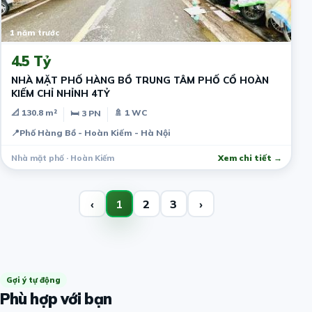
1 năm trước
4.5 Tỷ
NHÀ MẶT PHỐ HÀNG BỒ TRUNG TÂM PHỐ CỔ HOÀN
KIẾM CHỈ NHỈNH 4TỶ
📐 130.8 m²
🚿 1 WC
🛏 3 PN
📍
Phố Hàng Bồ - Hoàn Kiếm - Hà Nội
Nhà mặt phố · Hoàn Kiếm
Xem chi tiết →
‹
1
2
3
›
Gợi ý tự động
Phù hợp với bạn