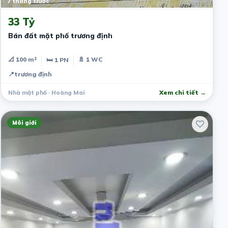
7 tháng trước
33 Tỷ
Bán đất mặt phố trương định
📐 100 m²
🚿 1 WC
🛏 1 PN
📍
trương định
Nhà mặt phố · Hoàng Mai
Xem chi tiết →
Môi giới