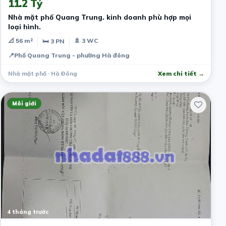
11.2 Tỷ
Nhà mặt phố Quang Trung. kinh doanh phù hợp mọi
loại hình.
📐 56 m²
🚿 3 WC
🛏 3 PN
📍
Phố Quang Trung - phường Hà đông
Nhà mặt phố · Hà Đông
Xem chi tiết →
Môi giới
4 tháng trước