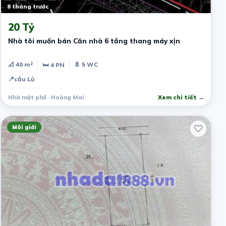
8 tháng trước
20 Tỷ
Nhà tôi muốn bán Căn nhà 6 tầng thang máy xịn
📐 40 m²
🚿 5 WC
🛏 4 PN
📍
cầu Lủ
Nhà mặt phố · Hoàng Mai
Xem chi tiết →
Môi giới