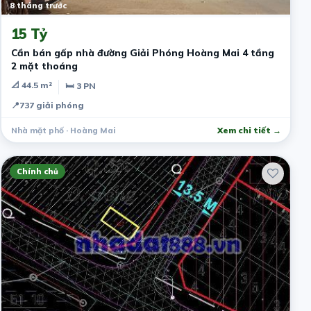
8 tháng trước
15 Tỷ
Cần bán gấp nhà đường Giải Phóng Hoàng Mai 4 tầng
2 mặt thoáng
📐 44.5 m²
🛏 3 PN
📍
737 giải phóng
Nhà mặt phố · Hoàng Mai
Xem chi tiết →
Chính chủ