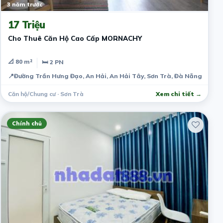
3 năm trước
17 Triệu
Cho Thuê Căn Hộ Cao Cấp MORNACHY
📐 80 m²
🛏 2 PN
📍
Đường Trần Hưng Đạo, An Hải, An Hải Tây, Sơn Trà, Đà Nẵng, Việt
Căn hộ/Chung cư · Sơn Trà
Xem chi tiết →
Chính chủ