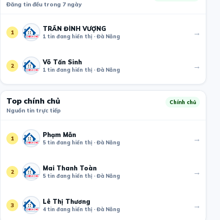
Đăng tin đều trong 7 ngày
TRẦN ĐÌNH VƯỢNG
→
1
1 tin đang hiển thị · Đà Nẵng
Võ Tấn Sinh
→
2
1 tin đang hiển thị · Đà Nẵng
Top chính chủ
Chính chủ
Nguồn tin trực tiếp
Phạm Mẫn
→
1
5 tin đang hiển thị · Đà Nẵng
Mai Thanh Toàn
→
2
5 tin đang hiển thị · Đà Nẵng
Lê Thị Thương
→
3
4 tin đang hiển thị · Đà Nẵng