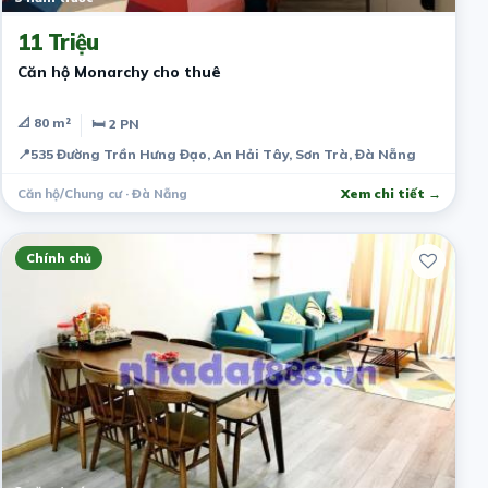
11 Triệu
Căn hộ Monarchy cho thuê
📐 80 m²
🛏 2 PN
📍
535 Đường Trần Hưng Đạo, An Hải Tây, Sơn Trà, Đà Nẵng
Căn hộ/Chung cư · Đà Nẵng
Xem chi tiết →
Chính chủ