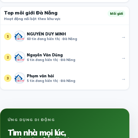
Top môi giới Đà Nẵng
Môi giới
Hoạt động nổi bật theo khu vực
NGUYỄN DUY MINH
→
1
60 tin đang hiển thị · Đà Nẵng
Nguyễn Văn Dũng
→
2
6 tin đang hiển thị · Đà Nẵng
Phạm văn hải
→
3
5 tin đang hiển thị · Đà Nẵng
ỨNG DỤNG DI ĐỘNG
Tìm nhà mọi lúc,