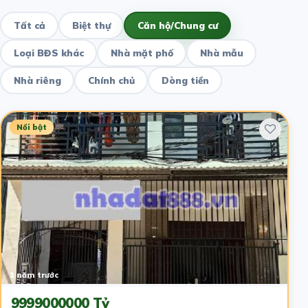
Tất cả
Biệt thự
Căn hộ/Chung cư
Loại BĐS khác
Nhà mặt phố
Nhà mẫu
Nhà riêng
Chính chủ
Dòng tiền
Nổi bật
1 năm trước
9999000000 Tỷ