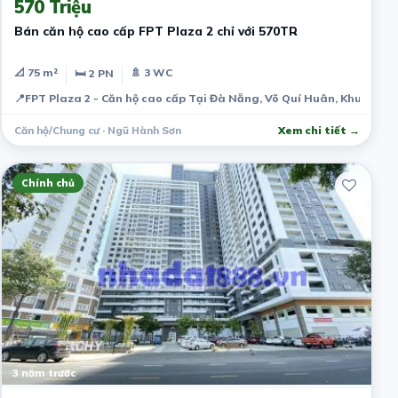
570 Triệu
Bán căn hộ cao cấp FPT Plaza 2 chỉ với 570TR
📐 75 m²
🚿 3 WC
🛏 2 PN
📍
FPT Plaza 2 - Căn hộ cao cấp Tại Đà Nẵng, Võ Quí Huân, Khu đô th
Căn hộ/Chung cư · Ngũ Hành Sơn
Xem chi tiết →
Chính chủ
3 năm trước