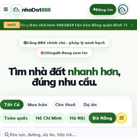
nhaDat
888
Đăng tin
×
Vừa đăng:
Bán nhà hẻm 409/18/28 tân hòa đông quận Bình Tân
3.75
MỚI
Cổng BĐS chính chủ - pháp lý minh bạch
288
người đang xem tin
Tìm nhà đất
nhanh hơn
,
đúng nhu cầu.
Tất Cả
Mua bán
Cho thuê
Dự án
Toàn quốc
Hồ Chí Minh
Hà Nội
Đà Nẵng