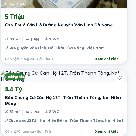
3 năm trước
5 Triệu
Cho Thuê Căn Hộ Đường Nguyễn Văn Linh Đà Nẵng
📐 36 m²
🚿 1 WC
🛏 1 PN
📍
58 Nguyễn Văn Linh, Hải Châu, Đà Nẵng, Việt Nam
Căn hộ/Chung cư · Hải Châu
Xem chi tiết →
5 năm trước
Môi giới
1.4 Tỷ
Bán Chung Cư-Căn Hộ 12T, Trần Thánh Tông, Nại Hiên
Đông
📐 52 m²
🚿 2 WC
🛏 2 PN
📍
Chung cư 12T1 - Nại Hiên Đông, Trần Thánh Tông, Nại Hiên Đông, 
Căn hộ/Chung cư · Sơn Trà
Xem chi tiết →