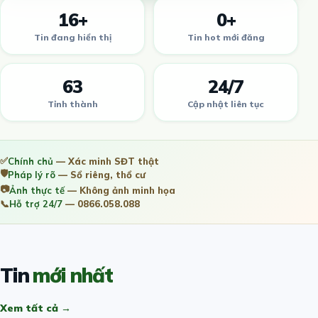
16+
0+
Tin đang hiển thị
Tin hot mới đăng
63
24/7
Tỉnh thành
Cập nhật liên tục
✅
Chính chủ
— Xác minh SĐT thật
🛡️
Pháp lý rõ
— Sổ riêng, thổ cư
📷
Ảnh thực tế
— Không ảnh minh họa
📞
Hỗ trợ 24/7
— 0866.058.088
Tin
mới nhất
Xem tất cả →