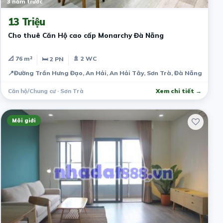
3 năm trước
13 Triệu
Cho thuê Căn Hộ cao cấp Monarchy Đà Nẵng
📐 76 m²
🚿 2 WC
🛏 2 PN
📍
Đường Trần Hưng Đạo, An Hải, An Hải Tây, Sơn Trà, Đà Nẵng, Viet
Căn hộ/Chung cư · Sơn Trà
Xem chi tiết →
Môi giới