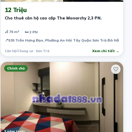
12 Triệu
Cho thuê căn hộ cao cấp The Monarchy 2,3 PN.
📐 76 m²
🛏 2 PN
📍
535 Trần Hưng Đạo, Phường An Hải Tây Quận Sơn Trà Đà Nẵng
Căn hộ/Chung cư · Sơn Trà
Xem chi tiết →
Chính chủ
3 năm trước