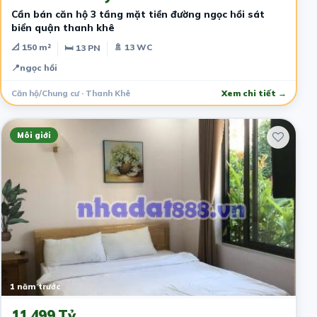
Cần bán căn hộ 3 tầng mặt tiền đường ngọc hồi sát
biển quận thanh khê
📐 150 m²
🚿 13 WC
🛏 13 PN
📍
ngọc hồi
Căn hộ/Chung cư · Thanh Khê
Xem chi tiết →
Môi giới
1 năm trước
11.499 Tỷ