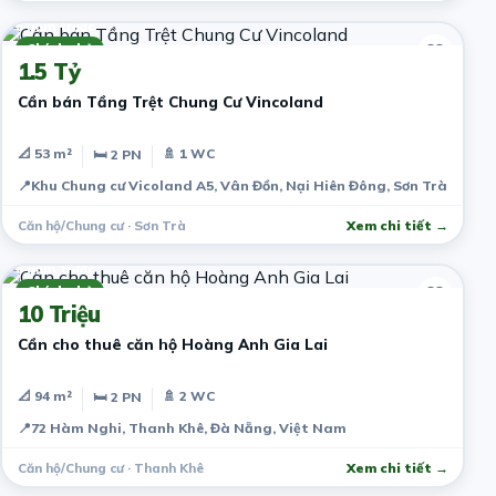
6 năm trước
Chính chủ
1.5 Tỷ
Cần bán Tầng Trệt Chung Cư Vincoland
📐 53 m²
🚿 1 WC
🛏 2 PN
📍
Khu Chung cư Vicoland A5, Vân Đồn, Nại Hiên Đông, Sơn Trà, Đà N
Căn hộ/Chung cư · Sơn Trà
Xem chi tiết →
6 năm trước
Chính chủ
10 Triệu
Cần cho thuê căn hộ Hoàng Anh Gia Lai
📐 94 m²
🚿 2 WC
🛏 2 PN
📍
72 Hàm Nghi, Thanh Khê, Đà Nẵng, Việt Nam
Căn hộ/Chung cư · Thanh Khê
Xem chi tiết →