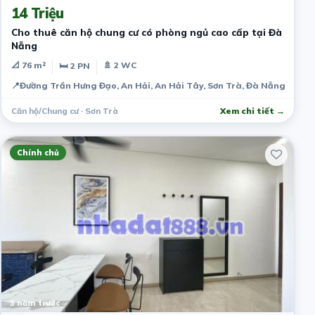
14 Triệu
Cho thuê căn hộ chung cư có phòng ngủ cao cấp tại Đà
Nẵng
📐 76 m²
🚿 2 WC
🛏 2 PN
📍
Đường Trần Hưng Đạo, An Hải, An Hải Tây, Sơn Trà, Đà Nẵng, Việt
Căn hộ/Chung cư · Sơn Trà
Xem chi tiết →
Chính chủ
3 năm trước