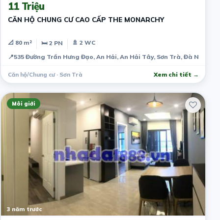
11 Triệu
CĂN HỘ CHUNG CƯ CAO CẤP THE MONARCHY
📐 80 m²
🚿 2 WC
🛏 2 PN
📍
535 Đường Trần Hưng Đạo, An Hải, An Hải Tây, Sơn Trà, Đà Nẵng, 
Căn hộ/Chung cư · Sơn Trà
Xem chi tiết →
Môi giới
3 năm trước