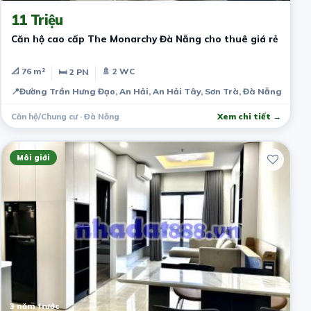
11 Triệu
Căn hộ cao cấp The Monarchy Đà Nẵng cho thuê giá rẻ
📐 76 m²
🚿 2 WC
🛏 2 PN
📍
Đường Trần Hưng Đạo, An Hải, An Hải Tây, Sơn Trà, Đà Nẵng, Việt
Căn hộ/Chung cư · Đà Nẵng
Xem chi tiết →
Môi giới
3 năm trước