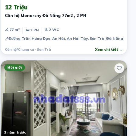
12 Triệu
Căn hộ Monarchy Đà Nẵng 77m2 , 2 PN
📐 77 m²
🚿 2 WC
🛏 2 PN
📍
Đường Trần Hưng Đạo, An Hải, An Hải Tây, Sơn Trà, Đà Nẵng, Việt
Căn hộ/Chung cư · Sơn Trà
Xem chi tiết →
Môi giới
3 năm trước