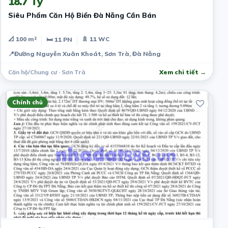
18.7 Tỷ
Siêu Phẩm Căn Hộ Biển Đà Nẵng Cần Bán
📐 100 m²
🚿 11 WC
🛏 11 PN
📍
Đường Nguyễn Xuân Khoát, Sơn Trà, Đà Nẵng
Căn hộ/Chung cư · Sơn Trà
Xem chi tiết →
Chính chủ
2 năm trước