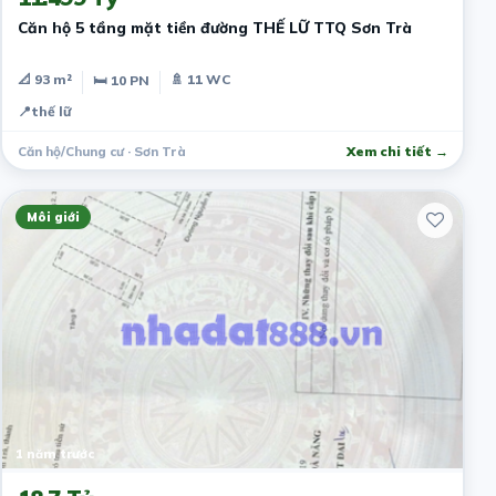
Căn hộ 5 tầng mặt tiền đường THẾ LỮ TTQ Sơn Trà
📐 93 m²
🚿 11 WC
🛏 10 PN
📍
thế lữ
Căn hộ/Chung cư · Sơn Trà
Xem chi tiết →
Môi giới
1 năm trước