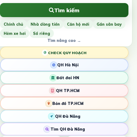
Tìm kiếm
Chính chủ
Nhà dòng tiền
Căn hộ mới
Gần sân bay
Hẻm xe hơi
Sổ riêng
Tìm nâng cao →
CHECK QUY HOẠCH
QH Hà Nội
Đất đai HN
QH TP.HCM
Bản đồ TP.HCM
QH Đà Nẵng
Tìm QH Đà Nẵng