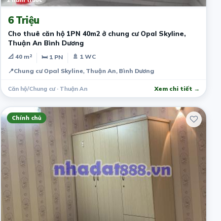
2 năm trước
6 Triệu
Cho thuê căn hộ 1PN 40m2 ở chung cư Opal Skyline,
Thuận An Bình Dương
📐 40 m²
🚿 1 WC
🛏 1 PN
📍
Chung cư Opal Skyline, Thuận An, Bình Dương
Căn hộ/Chung cư · Thuận An
Xem chi tiết →
Chính chủ