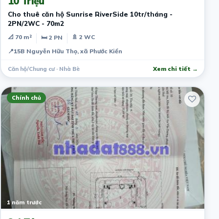
10 Triệu
Cho thuê căn hộ Sunrise RiverSide 10tr/tháng -
2PN/2WC - 70m2
📐 70 m²
🚿 2 WC
🛏 2 PN
📍
15B Nguyễn Hữu Thọ, xã Phước Kiển
Căn hộ/Chung cư · Nhà Bè
Xem chi tiết →
Chính chủ
1 năm trước