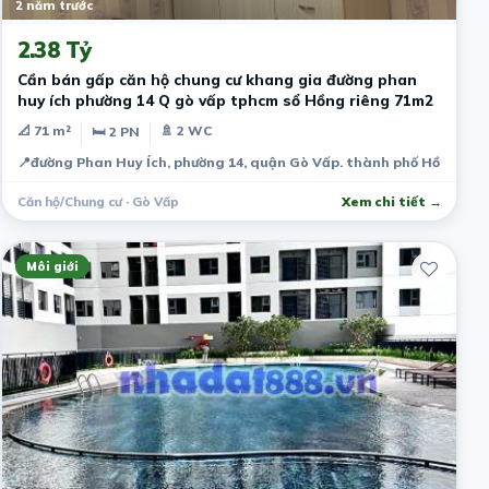
2 năm trước
2.38 Tỷ
Cần bán gấp căn hộ chung cư khang gia đường phan
huy ích phường 14 Q gò vấp tphcm sổ Hồng riêng 71m2
📐 71 m²
🚿 2 WC
🛏 2 PN
📍
đường Phan Huy Ích, phường 14, quận Gò Vấp. thành phố Hồ Chí Mi
Căn hộ/Chung cư · Gò Vấp
Xem chi tiết →
Môi giới