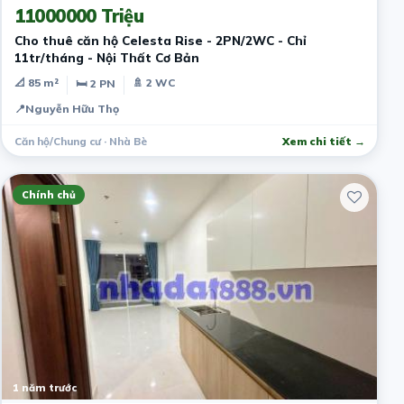
11000000 Triệu
Cho thuê căn hộ Celesta Rise - 2PN/2WC - Chỉ
11tr/tháng - Nội Thất Cơ Bản
📐 85 m²
🚿 2 WC
🛏 2 PN
📍
Nguyễn Hữu Thọ
Căn hộ/Chung cư · Nhà Bè
Xem chi tiết →
Chính chủ
1 năm trước