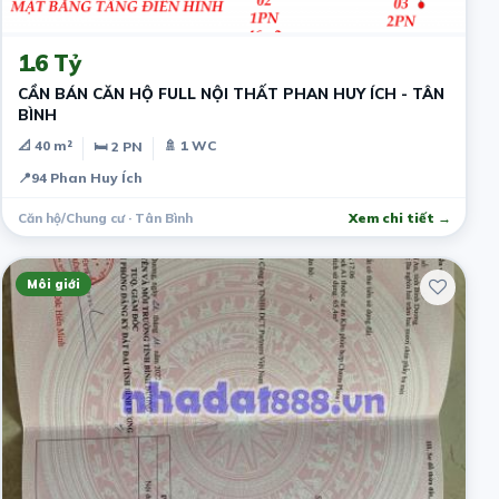
2 năm trước
1.6 Tỷ
CẦN BÁN CĂN HỘ FULL NỘI THẤT PHAN HUY ÍCH - TÂN
BÌNH
📐 40 m²
🚿 1 WC
🛏 2 PN
📍
94 Phan Huy Ích
Căn hộ/Chung cư · Tân Bình
Xem chi tiết →
Môi giới