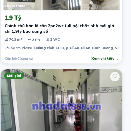
2 năm trước
1.9 Tỷ
Chính chủ bán lỗ căn 2pn2wc full nội thất nhà mới giá
chỉ 1,9ty bao sang sổ
📐 70.3 m²
🚿 2 WC
🛏 2 PN
📍
Charm Plaza, Đường tỉnh 743B, p. Dĩ An, Dĩ An, Bình Dương, Việt Na
Căn hộ/Chung cư
Xem chi tiết →
Môi giới