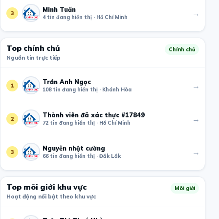
Minh Tuấn
→
3
4 tin đang hiển thị · Hồ Chí Minh
Top chính chủ
Chính chủ
Nguồn tin trực tiếp
Trần Anh Ngọc
→
1
108 tin đang hiển thị · Khánh Hòa
Thành viên đã xác thực #17849
→
2
72 tin đang hiển thị · Hồ Chí Minh
Nguyễn nhật cường
→
3
66 tin đang hiển thị · Đắk Lắk
Top môi giới khu vực
Môi giới
Hoạt động nổi bật theo khu vực