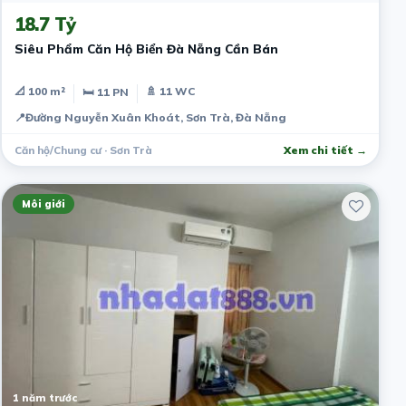
18.7 Tỷ
Siêu Phẩm Căn Hộ Biển Đà Nẵng Cần Bán
📐 100 m²
🚿 11 WC
🛏 11 PN
📍
Đường Nguyễn Xuân Khoát, Sơn Trà, Đà Nẵng
Căn hộ/Chung cư · Sơn Trà
Xem chi tiết →
Môi giới
1 năm trước