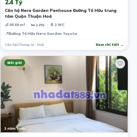
2.4 Tỷ
Căn hộ Nera Garden Penhouse Đường Tố Hữu trung
tâm Quận Thuận Hoá
📐 55.69 m²
🚿 2 WC
🛏 2 PN
📍
Đường Tố Hữu Nera Garden Toyota
Căn hộ/Chung cư · Huế
Xem chi tiết →
Môi giới
1 năm trước