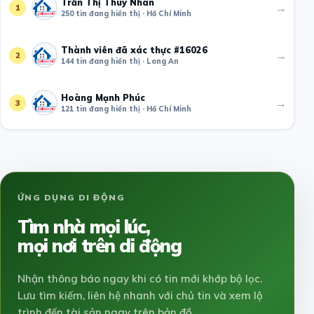
Trần Thị Thuý Nhàn
→
1
250 tin đang hiển thị · Hồ Chí Minh
Thành viên đã xác thực #16026
→
2
144 tin đang hiển thị · Long An
Hoàng Mạnh Phúc
→
3
121 tin đang hiển thị · Hồ Chí Minh
ỨNG DỤNG DI ĐỘNG
Tìm nhà mọi lúc,
mọi nơi trên di động
Nhận thông báo ngay khi có tin mới khớp bộ lọc.
Lưu tìm kiếm, liên hệ nhanh với chủ tin và xem lộ
trình đến tài sản ngay trên bản đồ.