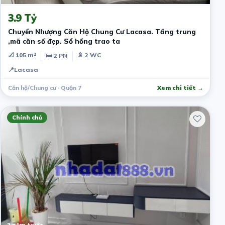
3.9 Tỷ
Chuyển Nhượng Căn Hộ Chung Cư Lacasa. Tầng trung
,mã căn số đẹp. Sổ hồng trao ta
📐 105 m²
🚿 2 WC
🛏 2 PN
📍
Lacasa
Căn hộ/Chung cư · Quận 7
Xem chi tiết →
Chính chủ