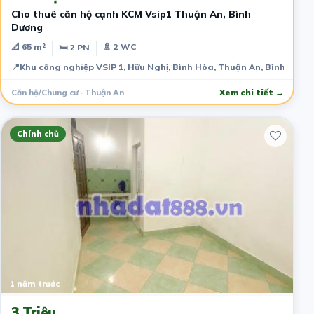
Cho thuê căn hộ cạnh KCM Vsip1 Thuận An, Bình
Dương
📐 65 m²
🚿 2 WC
🛏 2 PN
📍
Khu công nghiệp VSIP 1, Hữu Nghị, Bình Hòa, Thuận An, Bình Dươn
Căn hộ/Chung cư · Thuận An
Xem chi tiết →
Chính chủ
1 năm trước
3 Triệu