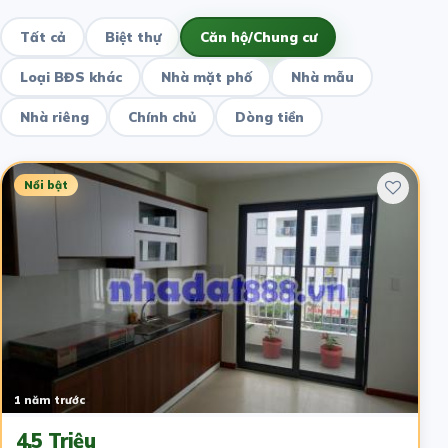
Tất cả
Biệt thự
Căn hộ/Chung cư
Loại BĐS khác
Nhà mặt phố
Nhà mẫu
Nhà riêng
Chính chủ
Dòng tiền
Nổi bật
1 năm trước
4.5 Triệu