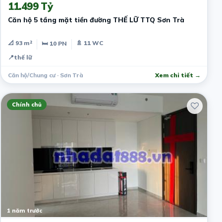
11.499 Tỷ
Căn hộ 5 tầng mặt tiền đường THẾ LỮ TTQ Sơn Trà
📐 93 m²
🚿 11 WC
🛏 10 PN
📍
thế lữ
Căn hộ/Chung cư · Sơn Trà
Xem chi tiết →
Chính chủ
1 năm trước