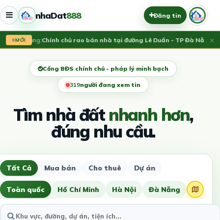
nhaDat
888
Đăng tin
×
Vừa đăng:
Chính chủ rao bán nhà tại đường Lê Duẩn - TP Đà Nẵng; DT 
MỚI
Cổng BĐS chính chủ - pháp lý minh bạch
323
người đang xem tin
Tìm nhà đất
nhanh hơn
,
đúng nhu cầu.
Tất Cả
Mua bán
Cho thuê
Dự án
Toàn quốc
Hồ Chí Minh
Hà Nội
Đà Nẵng