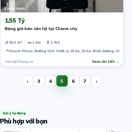
2 năm trước
1.55 Tỷ
Bảng giá bán căn hộ tại Charm city
📐 55.2 m²
🚿 2 WC
🛏 2 PN
📍
Charm Plaza, Đường tỉnh 743B, p. Dĩ An, Dĩ An, Bình Dương, Việt Na
Căn hộ/Chung cư
Xem chi tiết →
‹
3
4
5
6
7
›
Gợi ý tự động
Phù hợp với bạn