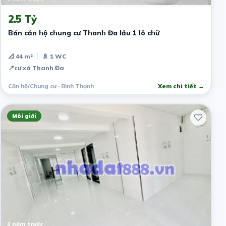
2.5 Tỷ
Bán căn hộ chung cư Thanh Đa lầu 1 lô chữ
📐 44 m²
🚿 1 WC
📍
cư xá Thanh Đa
Căn hộ/Chung cư · Bình Thạnh
Xem chi tiết →
Môi giới
1 năm trước