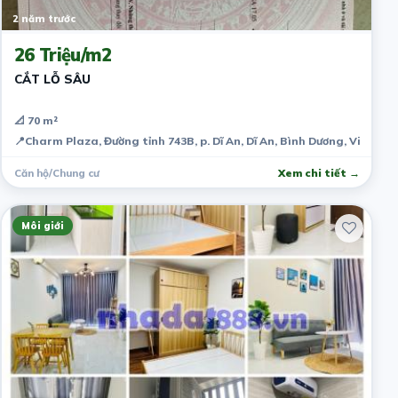
2 năm trước
26 Triệu/m2
CẮT LỖ SÂU
📐 70 m²
📍
Charm Plaza, Đường tỉnh 743B, p. Dĩ An, Dĩ An, Bình Dương, Việt Na
Căn hộ/Chung cư
Xem chi tiết →
Môi giới