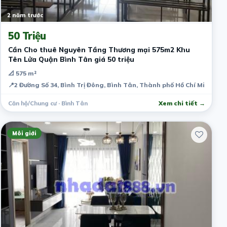
2 năm trước
50 Triệu
Cần Cho thuê Nguyên Tầng Thương mại 575m2 Khu
Tên Lửa Quận Bình Tân giá 50 triệu
📐 575 m²
📍
2 Đường Số 34, Bình Trị Đông, Bình Tân, Thành phố Hồ Chí Minh, Vi
Căn hộ/Chung cư · Bình Tân
Xem chi tiết →
Môi giới