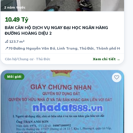
2 năm trước
10.49 Tỷ
BÁN CĂN HỘ DỊCH VỤ NGAY ĐẠI HỌC NGÂN HÀNG
ĐƯỜNG HOÀNG DIỆU 2
📐 123.7 m²
📍
70 Đường Nguyễn Văn Bá, Linh Trung, Thủ Đức, Thành phố Hồ Chí M
Căn hộ/Chung cư · Thủ Đức
Xem chi tiết →
Môi giới