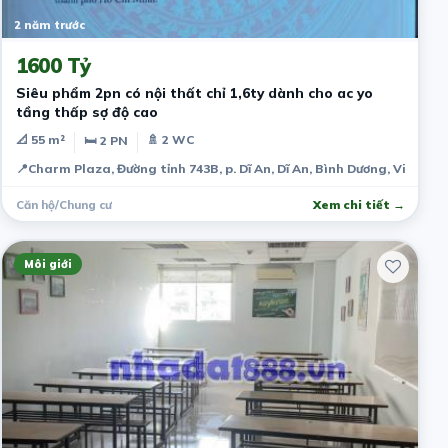
2 năm trước
1600 Tỷ
Siêu phẩm 2pn có nội thất chỉ 1,6ty dành cho ac yo
tầng thấp sợ độ cao
📐 55 m²
🚿 2 WC
🛏 2 PN
📍
Charm Plaza, Đường tỉnh 743B, p. Dĩ An, Dĩ An, Bình Dương, Việt Na
Căn hộ/Chung cư
Xem chi tiết →
Môi giới