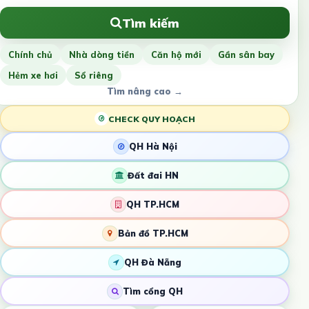
Tìm kiếm
Chính chủ
Nhà dòng tiền
Căn hộ mới
Gần sân bay
Hẻm xe hơi
Sổ riêng
Tìm nâng cao →
CHECK QUY HOẠCH
QH Hà Nội
Đất đai HN
QH TP.HCM
Bản đồ TP.HCM
QH Đà Nẵng
Tìm cổng QH