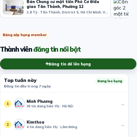
Bán Chung cư mặt tiền Phó Cơ Điều
giao Tân Thành, Phường 12
2.8 Tỷ · Tân Thành, District 5, Hồ Chí Minh, Việt Nam
Bảng xếp hạng member
Thành viên
đăng tin nổi bật
Đăng tin để lên hạng
Top tuần này
Đang leo hạng
Đăng tin đều trong 7 ngày
Minh Phương
→
1
35 tin đang hiển thị · Hà Nội
Kimthoa
→
2
4 tin đang hiển thị · Lâm Đồng