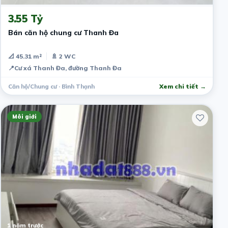
3.55 Tỷ
Bán căn hộ chung cư Thanh Đa
📐 45.31 m²
🚿 2 WC
📍
Cư xá Thanh Đa, đường Thanh Đa
Căn hộ/Chung cư · Bình Thạnh
Xem chi tiết →
Môi giới
1 năm trước