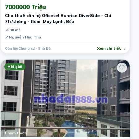
7000000 Triệu
Cho thuê căn hộ Oficetel Sunrise RiverSide - Chỉ
7tr/tháng - Rèm, Máy Lạnh, Bếp
📐 30 m²
📍
Nguyễn Hữu Thọ
Căn hộ/Chung cư · Nhà Bè
Xem chi tiết →
Môi giới
1 năm trước