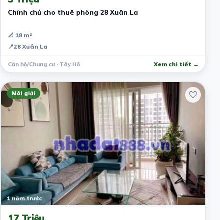
Chính chủ cho thuê phòng 28 Xuân La
📐 18 m²
📍
28 Xuân La
Căn hộ/Chung cư · Tây Hồ
Xem chi tiết →
Môi giới
1 năm trước
17 Triệu