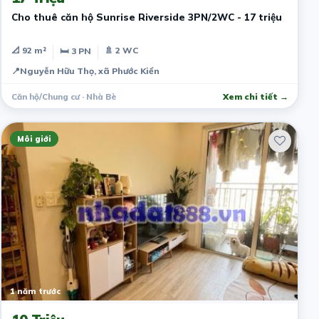
Cho thuê căn hộ Sunrise Riverside 3PN/2WC - 17 triệu
📐 92 m²
🚿 2 WC
🛏 3 PN
📍
Nguyễn Hữu Thọ, xã Phước Kiển
Căn hộ/Chung cư · Nhà Bè
Xem chi tiết →
Môi giới
1 năm trước