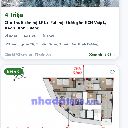
2 năm trước
4 Triệu
Cho thuê căn hộ 1PN+ Full nội thất gần KCN Vsip1,
Aeon Bình Dương
📐 42 m²
🚿 1 WC
🛏 1 PN
📍
Thuận giao 25, Thuận Giao, Thuận An, Bình Dương
Căn hộ/Chung cư · Thuận An
Xem chi tiết →
Môi giới