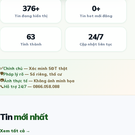
376+
0+
Tin đang hiển thị
Tin hot mới đăng
63
24/7
Tỉnh thành
Cập nhật liên tục
✅
Chính chủ
— Xác minh SĐT thật
🛡️
Pháp lý rõ
— Sổ riêng, thổ cư
📷
Ảnh thực tế
— Không ảnh minh họa
📞
Hỗ trợ 24/7
— 0866.058.088
Tin
mới nhất
Xem tất cả →