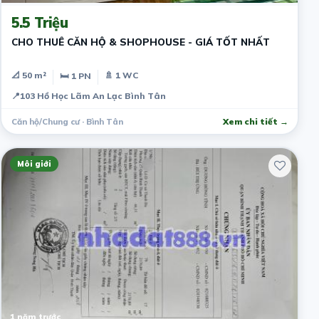
5.5 Triệu
CHO THUÊ CĂN HỘ & SHOPHOUSE - GIÁ TỐT NHẤT
📐 50 m²
🚿 1 WC
🛏 1 PN
📍
103 Hồ Học Lãm An Lạc Bình Tân
Căn hộ/Chung cư · Bình Tân
Xem chi tiết →
Môi giới
1 năm trước