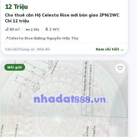
12 Triệu
Cho thuê căn Hộ Celesta Rise mới bàn giao 2PN/2WC
Chỉ 12 triệu
📐 80 m²
🚿 2 WC
🛏 2 PN
📍
Celesta Rise đường Nguyễn Hữu Thọ
Căn hộ/Chung cư · Nhà Bè
Xem chi tiết →
Môi giới
1 năm trước