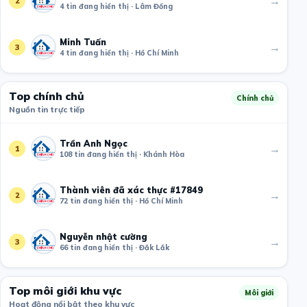
→
2
4 tin đang hiển thị · Lâm Đồng
Minh Tuấn
→
3
4 tin đang hiển thị · Hồ Chí Minh
Top chính chủ
Chính chủ
Nguồn tin trực tiếp
Trần Anh Ngọc
→
1
108 tin đang hiển thị · Khánh Hòa
Thành viên đã xác thực #17849
→
2
72 tin đang hiển thị · Hồ Chí Minh
Nguyễn nhật cường
→
3
66 tin đang hiển thị · Đắk Lắk
Top môi giới khu vực
Môi giới
Hoạt động nổi bật theo khu vực