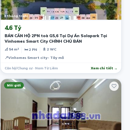
3 tháng trước
4.6 Tỷ
BÁN CĂN HỘ 2PN toà G5,6 Tại Dự Án Solapark Tại
Vinhomes Smart City CHÍNH CHỦ BÁN
📐 54 m²
🚿 2 WC
🛏 2 PN
📍
Vinhomes Smart city- Tây mỗ
Căn hộ/Chung cư · Nam Từ Liêm
Xem chi tiết →
Môi giới