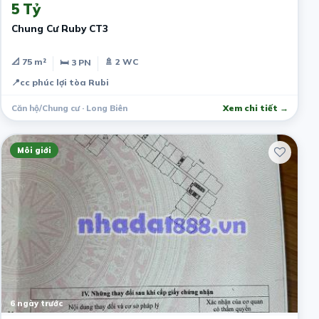
5 Tỷ
Chung Cư Ruby CT3
📐 75 m²
🚿 2 WC
🛏 3 PN
📍
cc phúc lợi tòa Rubi
Căn hộ/Chung cư · Long Biên
Xem chi tiết →
Môi giới
6 ngày trước