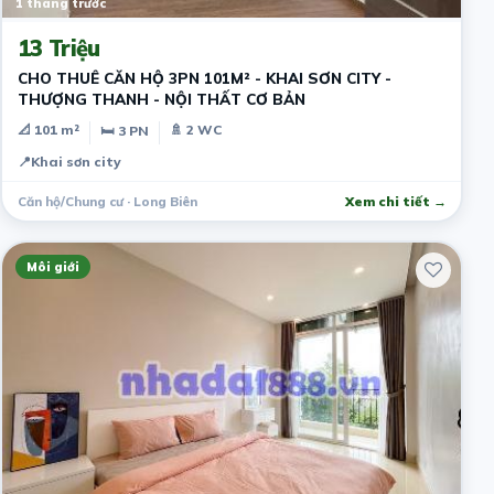
1 tháng trước
13 Triệu
CHO THUÊ CĂN HỘ 3PN 101M² - KHAI SƠN CITY -
THƯỢNG THANH - NỘI THẤT CƠ BẢN
📐 101 m²
🚿 2 WC
🛏 3 PN
📍
Khai sơn city
Căn hộ/Chung cư · Long Biên
Xem chi tiết →
Môi giới