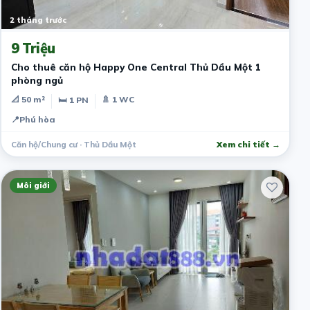
2 tháng trước
9 Triệu
Cho thuê căn hộ Happy One Central Thủ Dầu Một 1
phòng ngủ
📐 50 m²
🚿 1 WC
🛏 1 PN
📍
Phú hòa
Căn hộ/Chung cư · Thủ Dầu Một
Xem chi tiết →
Môi giới