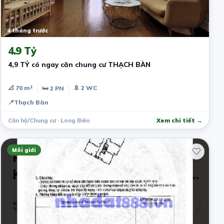
4 tháng trước
4.9 Tỷ
4,9 TỶ có ngay căn chung cư THẠCH BÀN
📐 70 m²
🚿 2 WC
🛏 2 PN
📍
Thạch Bàn
Căn hộ/Chung cư · Long Biên
Xem chi tiết →
Môi giới