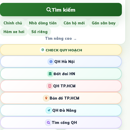
Tìm kiếm
Chính chủ
Nhà dòng tiền
Căn hộ mới
Gần sân bay
Hẻm xe hơi
Sổ riêng
Tìm nâng cao →
CHECK QUY HOẠCH
QH Hà Nội
Đất đai HN
QH TP.HCM
Bản đồ TP.HCM
QH Đà Nẵng
Tìm cổng QH