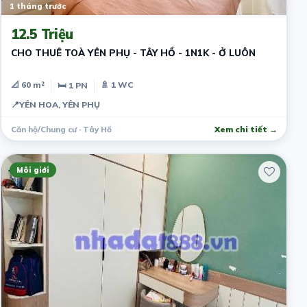
1 tháng trước
12.5 Triệu
CHO THUÊ TOÀ YÊN PHỤ - TÂY HỒ - 1N1K - Ở LUÔN
📐 60 m²
🚿 1 WC
🛏 1 PN
📍
YÊN HOA, YÊN PHỤ
Căn hộ/Chung cư · Tây Hồ
Xem chi tiết →
Môi giới