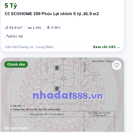
5 Tỷ
CC ECOHOME 209 Phúc Lợi nhỉnh 5 tỷ ,61.9 m2
📐 61.9 m²
🚿 2 WC
🛏 2 PN
📍
phúc lợi
Căn hộ/Chung cư · Long Biên
Xem chi tiết →
Chính chủ
12 ngày trước