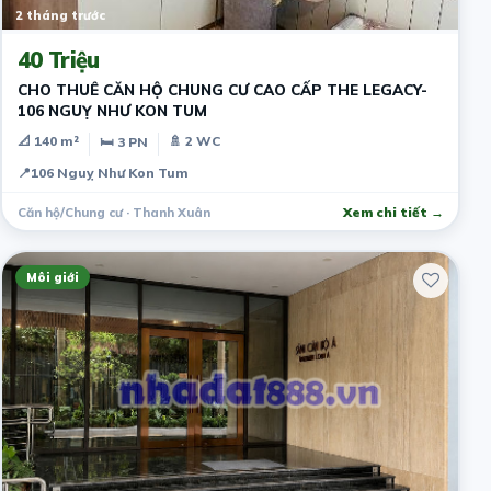
2 tháng trước
40 Triệu
CHO THUÊ CĂN HỘ CHUNG CƯ CAO CẤP THE LEGACY-
106 NGUỴ NHƯ KON TUM
📐 140 m²
🚿 2 WC
🛏 3 PN
📍
106 Nguỵ Như Kon Tum
Căn hộ/Chung cư · Thanh Xuân
Xem chi tiết →
Môi giới