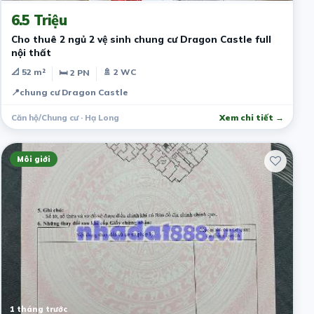
6.5 Triệu
Cho thuê 2 ngủ 2 vệ sinh chung cư Dragon Castle full
nội thất
📐 52 m²
🚿 2 WC
🛏 2 PN
📍
chung cư Dragon Castle
Căn hộ/Chung cư · Hạ Long
Xem chi tiết →
Môi giới
1 tháng trước