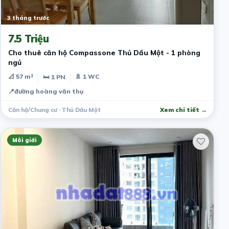
3 tháng trước
7.5 Triệu
Cho thuê căn hộ Compassone Thủ Dầu Một - 1 phòng
ngủ
📐 57 m²
🚿 1 WC
🛏 1 PN
📍
đường hoàng văn thụ
Căn hộ/Chung cư · Thủ Dầu Một
Xem chi tiết →
Môi giới