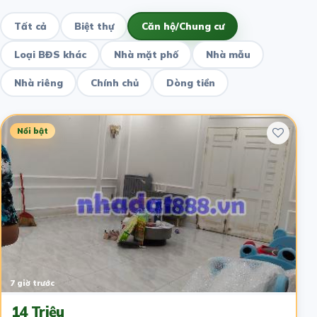
Tất cả
Biệt thự
Căn hộ/Chung cư
Loại BĐS khác
Nhà mặt phố
Nhà mẫu
Nhà riêng
Chính chủ
Dòng tiền
Nổi bật
7 giờ trước
14 Triệu