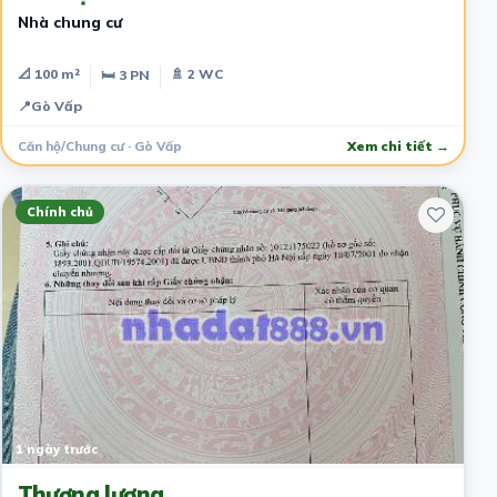
Nhà chung cư
📐 100 m²
🚿 2 WC
🛏 3 PN
📍
Gò Vấp
Căn hộ/Chung cư · Gò Vấp
Xem chi tiết →
Chính chủ
1 ngày trước
Thương lượng