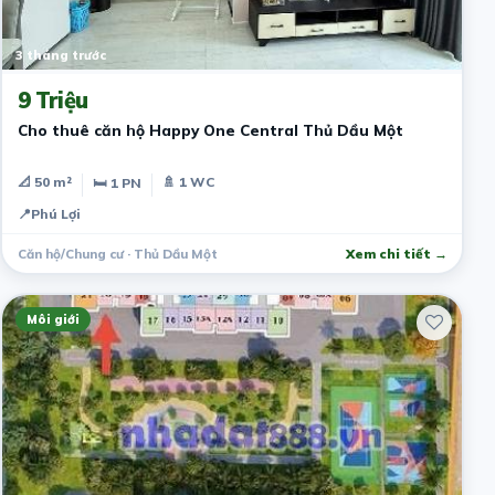
3 tháng trước
9 Triệu
Cho thuê căn hộ Happy One Central Thủ Dầu Một
📐 50 m²
🚿 1 WC
🛏 1 PN
📍
Phú Lợi
Căn hộ/Chung cư · Thủ Dầu Một
Xem chi tiết →
Môi giới