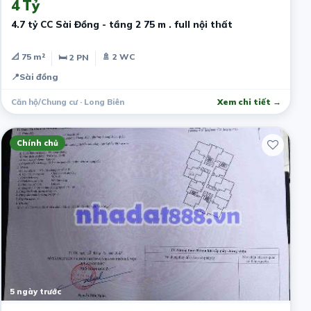
4 Tỷ
4.7 tỷ CC Sài Đồng - tầng 2 75 m . full nội thất
📐 75 m²
🚿 2 WC
🛏 2 PN
📍
Sài đồng
Căn hộ/Chung cư · Long Biên
Xem chi tiết →
Chính chủ
5 ngày trước