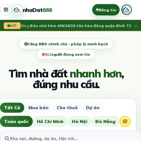
nhaDat
888
Đăng tin
×
Vừa đăng:
Bán nhà hẻm 409/18/28 tân hòa đông quận Bình Tân
3.75 
MỚI
Cổng BĐS chính chủ - pháp lý minh bạch
310
người đang xem tin
Tìm nhà đất
nhanh hơn
,
đúng nhu cầu.
Tất Cả
Mua bán
Cho thuê
Dự án
Toàn quốc
Hồ Chí Minh
Hà Nội
Đà Nẵng