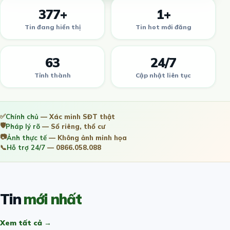
377+
1+
Tin đang hiển thị
Tin hot mới đăng
63
24/7
Tỉnh thành
Cập nhật liên tục
✅
Chính chủ
— Xác minh SĐT thật
🛡️
Pháp lý rõ
— Sổ riêng, thổ cư
📷
Ảnh thực tế
— Không ảnh minh họa
📞
Hỗ trợ 24/7
— 0866.058.088
Tin
mới nhất
Xem tất cả →