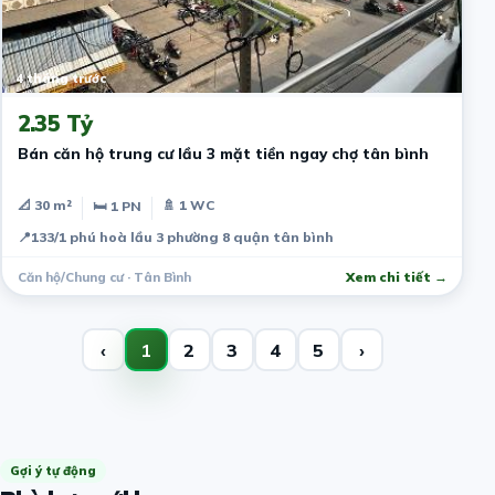
4 tháng trước
2.35 Tỷ
Bán căn hộ trung cư lầu 3 mặt tiền ngay chợ tân bình
📐 30 m²
🚿 1 WC
🛏 1 PN
📍
133/1 phú hoà lầu 3 phường 8 quận tân bình
Căn hộ/Chung cư · Tân Bình
Xem chi tiết →
‹
1
2
3
4
5
›
Gợi ý tự động