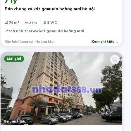
7 Tỷ
Bán chung cư kđt gamuda hoàng mai hà nội
📐 79 m²
🚿 2 WC
🛏 2 PN
📍
toà nhà thetwo kđt gamuda hoàng mai
Căn hộ/Chung cư · Hoàng Mai
Xem chi tiết →
Môi giới
5 ngày trước