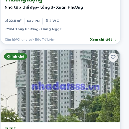
Nhà tập thể đẹp- tầng 3- Xuân Phương
📐 22.8 m²
🚿 2 WC
🛏 2 PN
📍
104 Thuỵ Phương- Đông Ngạc
Căn hộ/Chung cư · Bắc Từ Liêm
Xem chi tiết →
Chính chủ
2 ngày trước