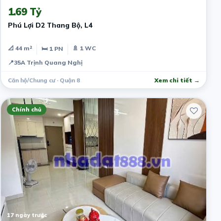
1.69 Tỷ
Phú Lợi D2 Thang Bộ, L4
📐 44 m²
🚿 1 WC
🛏 1 PN
📍
35A Trịnh Quang Nghị
Căn hộ/Chung cư · Quận 8
Xem chi tiết →
Chính chủ
17 ngày trước