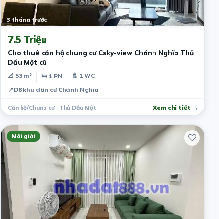
3 tháng trước
7.5 Triệu
Cho thuê căn hộ chung cư Csky-view Chánh Nghĩa Thủ
Dầu Một cũ
📐 53 m²
🚿 1 WC
🛏 1 PN
📍
D8 khu dân cư Chánh Nghĩa
Căn hộ/Chung cư · Thủ Dầu Một
Xem chi tiết →
Môi giới