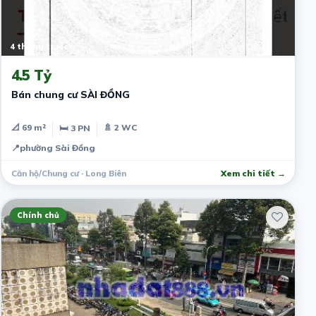
4 tháng trước
4.5 Tỷ
Bán chung cư SÀI ĐỒNG
📐 69 m²
🚿 2 WC
🛏 3 PN
📍
phường Sài Đồng
Căn hộ/Chung cư · Long Biên
Xem chi tiết →
Chính chủ