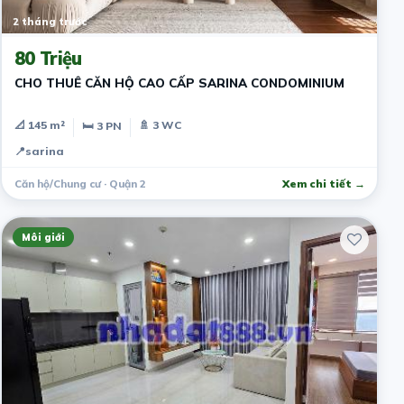
2 tháng trước
80 Triệu
CHO THUÊ CĂN HỘ CAO CẤP SARINA CONDOMINIUM
📐 145 m²
🚿 3 WC
🛏 3 PN
📍
sarina
Căn hộ/Chung cư · Quận 2
Xem chi tiết →
Môi giới