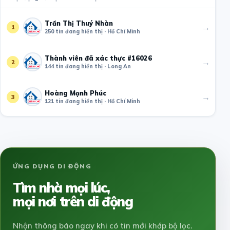
Trần Thị Thuý Nhàn
→
1
250 tin đang hiển thị · Hồ Chí Minh
Thành viên đã xác thực #16026
→
2
144 tin đang hiển thị · Long An
Hoàng Mạnh Phúc
→
3
121 tin đang hiển thị · Hồ Chí Minh
ỨNG DỤNG DI ĐỘNG
Tìm nhà mọi lúc,
mọi nơi trên di động
Nhận thông báo ngay khi có tin mới khớp bộ lọc.