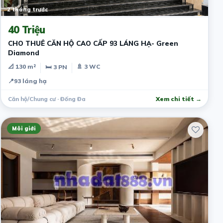
2 tháng trước
40 Triệu
CHO THUÊ CĂN HỘ CAO CẤP 93 LÁNG HẠ- Green
Diamond
📐 130 m²
🚿 3 WC
🛏 3 PN
📍
93 láng hạ
Căn hộ/Chung cư · Đống Đa
Xem chi tiết →
Môi giới