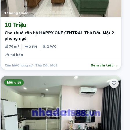
3 tháng trước
10 Triệu
Cho thuê căn hộ HAPPY ONE CENTRAL Thủ Dầu Một 2
phòng ngủ
📐 70 m²
🚿 2 WC
🛏 2 PN
📍
Phú hòa
Căn hộ/Chung cư · Thủ Dầu Một
Xem chi tiết →
Môi giới