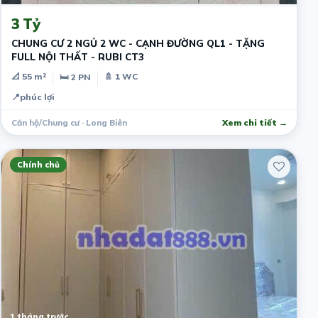
3 Tỷ
CHUNG CƯ 2 NGỦ 2 WC - CẠNH ĐƯỜNG QL1 - TẶNG
FULL NỘI THẤT - RUBI CT3
📐 55 m²
🚿 1 WC
🛏 2 PN
📍
phúc lợi
Căn hộ/Chung cư · Long Biên
Xem chi tiết →
Chính chủ
1 tháng trước