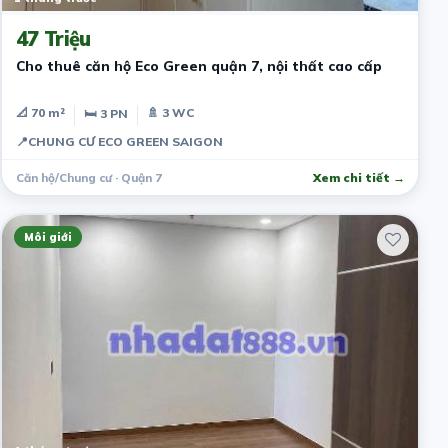
47 Triệu
Cho thuê căn hộ Eco Green quận 7, nội thất cao cấp
📐 70 m²
🚿 3 WC
🛏 3 PN
📍
CHUNG CƯ ECO GREEN SAIGON
Căn hộ/Chung cư · Quận 7
Xem chi tiết →
Môi giới