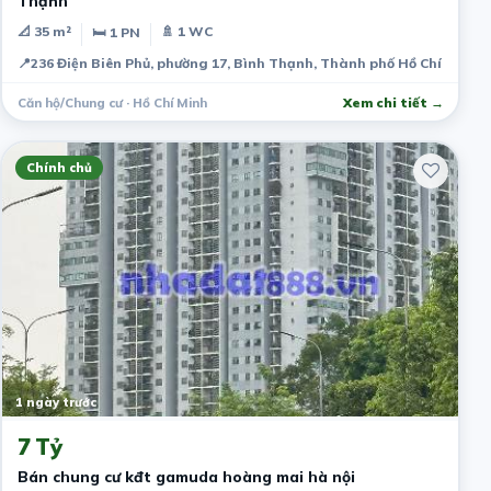
Thạnh
📐 35 m²
🚿 1 WC
🛏 1 PN
📍
236 Điện Biên Phủ, phường 17, Bình Thạnh, Thành phố Hồ Chí Minh,
Căn hộ/Chung cư · Hồ Chí Minh
Xem chi tiết →
Chính chủ
1 ngày trước
7 Tỷ
Bán chung cư kđt gamuda hoàng mai hà nội