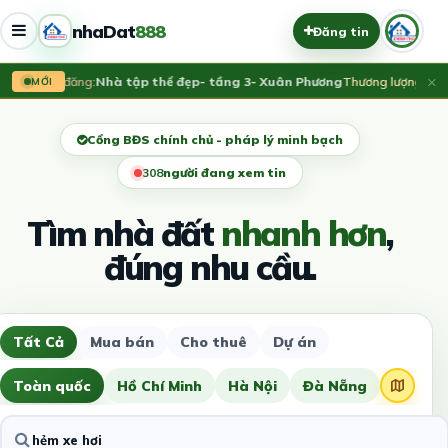
nhaDat
888
Đăng tin
×
Vừa đăng:
Nhà tập thể đẹp- tầng 3- Xuân Phương
Thương lượng
MỚI
Cổng BĐS chính chủ - pháp lý minh bạch
311
người đang xem tin
Tìm nhà đất
nhanh hơn
,
đúng nhu cầu.
Tất Cả
Mua bán
Cho thuê
Dự án
Toàn quốc
Hồ Chí Minh
Hà Nội
Đà Nẵng