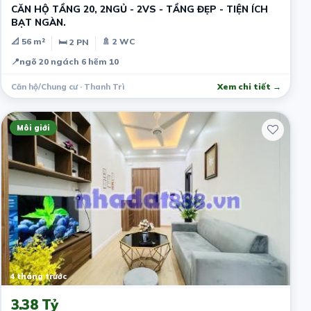
CĂN HỘ TẦNG 20, 2NGỦ - 2VS - TẦNG ĐẸP - TIỆN ÍCH
BẠT NGÀN.
📐 56 m²
🚿 2 WC
🛏 2 PN
📍
ngõ 20 ngách 6 hẽm 10
Căn hộ/Chung cư · Thanh Trì
Xem chi tiết →
Môi giới
4 tháng trước
3.38 Tỷ