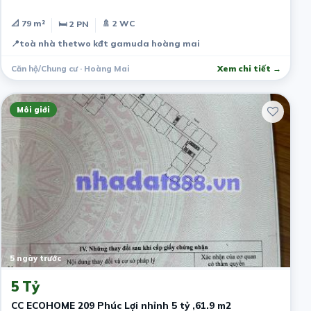
📐 79 m²
🚿 2 WC
🛏 2 PN
📍
toà nhà thetwo kđt gamuda hoàng mai
Căn hộ/Chung cư · Hoàng Mai
Xem chi tiết →
Môi giới
5 ngày trước
5 Tỷ
CC ECOHOME 209 Phúc Lợi nhỉnh 5 tỷ ,61.9 m2