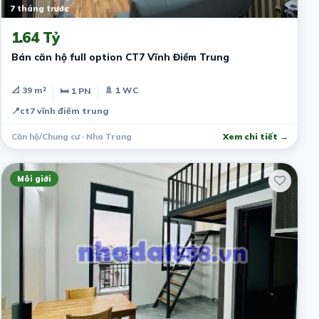
7 tháng trước
1.64 Tỷ
Bán căn hộ full option CT7 Vĩnh Điềm Trung
📐 39 m²
🚿 1 WC
🛏 1 PN
📍
ct7 vĩnh điềm trung
Căn hộ/Chung cư · Nha Trang
Xem chi tiết →
Môi giới