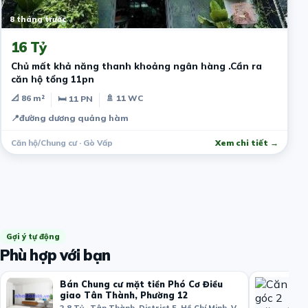
8 tháng trước
16 Tỷ
Chủ mất khả năng thanh khoảng ngân hàng .Cần ra
căn hộ tổng 11pn
📐 86 m²
🚿 11 WC
🛏 11 PN
📍
đường dương quảng hàm
Căn hộ/Chung cư · Gò Vấp
Xem chi tiết →
Gợi ý tự động
Phù hợp với bạn
Bán Chung cư mặt tiền Phó Cơ Điều
giao Tân Thành, Phường 12