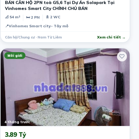
BÁN CĂN HỘ 2PN toà G5,6 Tại Dự Án Solapark Tại
Vinhomes Smart City CHÍNH CHỦ BÁN
📐 54 m²
🚿 2 WC
🛏 2 PN
📍
Vinhomes Smart city- Tây mỗ
Căn hộ/Chung cư · Nam Từ Liêm
Xem chi tiết →
Môi giới
4 tháng trước
3.89 Tỷ