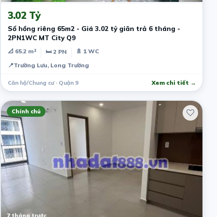
3.02 Tỷ
Sổ hồng riêng 65m2 - Giá 3.02 tỷ giãn trả 6 tháng -
2PN1WC MT City Q9
📐 65.2 m²
🚿 1 WC
🛏 2 PN
📍
Trường Lưu, Long Trường
Căn hộ/Chung cư · Quận 9
Xem chi tiết →
Chính chủ
7 tháng trước