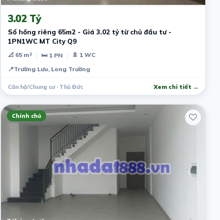
3.02 Tỷ
Sổ hồng riêng 65m2 - Giá 3.02 tỷ từ chủ đầu tư -
1PN1WC MT City Q9
📐 65 m²
🚿 1 WC
🛏 1 PN
📍
Trường Lưu, Long Trường
Căn hộ/Chung cư · Thủ Đức
Xem chi tiết →
Chính chủ