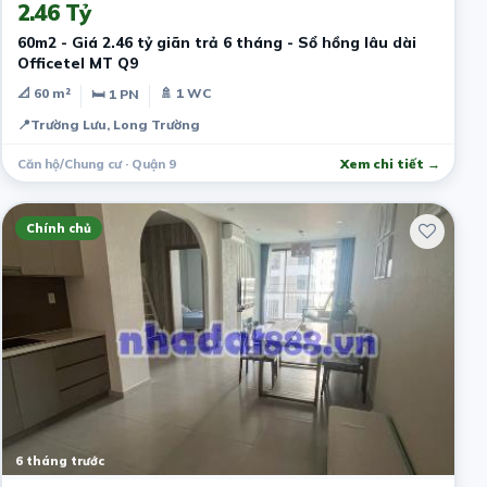
2.46 Tỷ
60m2 - Giá 2.46 tỷ giãn trả 6 tháng - Sổ hồng lâu dài
Officetel MT Q9
📐 60 m²
🚿 1 WC
🛏 1 PN
📍
Trường Lưu, Long Trường
Căn hộ/Chung cư · Quận 9
Xem chi tiết →
Chính chủ
6 tháng trước