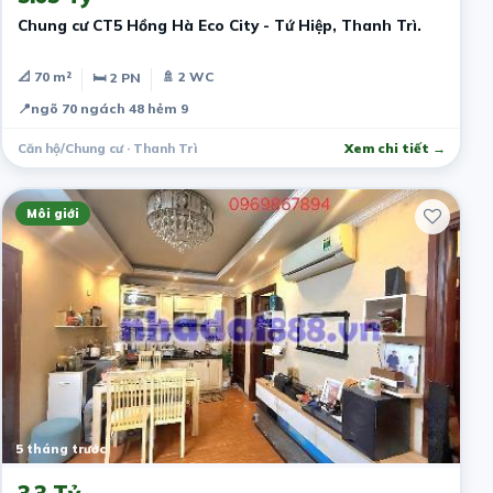
Chung cư CT5 Hồng Hà Eco City - Tứ Hiệp, Thanh Trì.
📐 70 m²
🚿 2 WC
🛏 2 PN
📍
ngõ 70 ngách 48 hẻm 9
Căn hộ/Chung cư · Thanh Trì
Xem chi tiết →
Môi giới
5 tháng trước