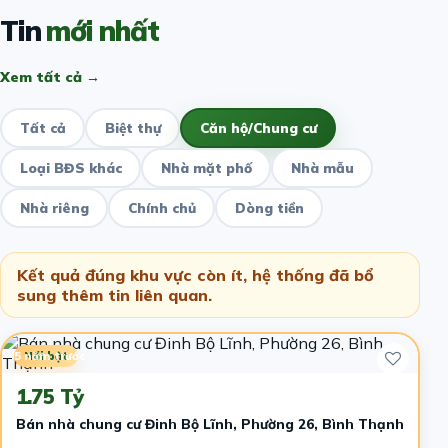
Tin
mới nhất
Xem tất cả →
Tất cả
Biệt thự
Căn hộ/Chung cư
Loại BĐS khác
Nhà mặt phố
Nhà mẫu
Nhà riêng
Chính chủ
Dòng tiền
Kết quả đúng khu vực còn ít, hệ thống đã bổ
sung thêm tin liên quan.
5 năm trước
Nổi bật
1.75 Tỷ
Bán nhà chung cư Đinh Bộ Lĩnh, Phường 26, Bình Thạnh