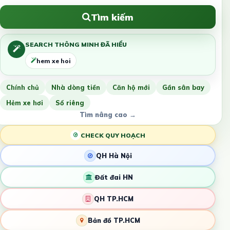
Tìm kiếm
SEARCH THÔNG MINH ĐÃ HIỂU
hem xe hoi
Chính chủ
Nhà dòng tiền
Căn hộ mới
Gần sân bay
Hẻm xe hơi
Sổ riêng
Tìm nâng cao →
CHECK QUY HOẠCH
QH Hà Nội
Đất đai HN
QH TP.HCM
Bản đồ TP.HCM