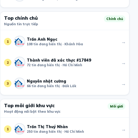
Top chính chủ
Chính chủ
Nguồn tin trực tiếp
Trần Anh Ngọc
→
1
108 tin đang hiển thị · Khánh Hòa
Thành viên đã xác thực #17849
→
2
72 tin đang hiển thị · Hồ Chí Minh
Nguyễn nhật cường
→
3
66 tin đang hiển thị · Đắk Lắk
Top môi giới khu vực
Môi giới
Hoạt động nổi bật theo khu vực
Trần Thị Thuý Nhàn
→
1
250 tin đang hiển thị · Hồ Chí Minh