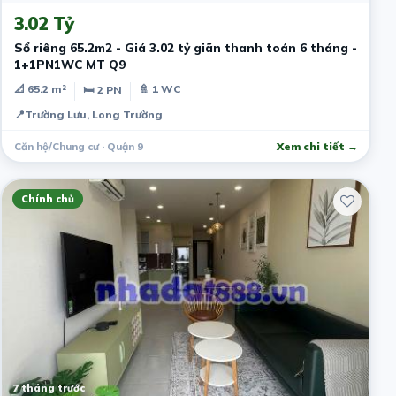
3.02 Tỷ
Sổ riêng 65.2m2 - Giá 3.02 tỷ giãn thanh toán 6 tháng -
1+1PN1WC MT Q9
📐 65.2 m²
🚿 1 WC
🛏 2 PN
📍
Trường Lưu, Long Trường
Căn hộ/Chung cư · Quận 9
Xem chi tiết →
Chính chủ
7 tháng trước