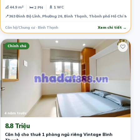
📐 44.9 m²
🚿 1 WC
🛏 2 PN
📍
363 Đinh Bộ Lĩnh, Phường 26, Bình Thạnh, Thành phố Hồ Chí Minh, 
Căn hộ/Chung cư · Bình Thạnh
Xem chi tiết →
Chính chủ
4 năm trước
8.8 Triệu
Căn hộ cho thuê 1 phòng ngủ riêng Vintage Bình