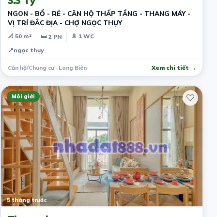
3.3 Tỷ
NGON - BỔ - RẺ - CĂN HỘ THẤP TẦNG - THANG MÁY -
VỊ TRÍ ĐẮC ĐỊA - CHỢ NGỌC THỤY
📐 50 m²
🚿 1 WC
🛏 2 PN
📍
ngọc thụy
Căn hộ/Chung cư · Long Biên
Xem chi tiết →
Môi giới
5 tháng trước