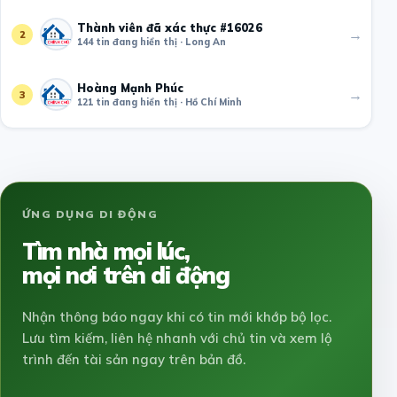
Thành viên đã xác thực #16026
→
2
144 tin đang hiển thị · Long An
Hoàng Mạnh Phúc
→
3
121 tin đang hiển thị · Hồ Chí Minh
ỨNG DỤNG DI ĐỘNG
Tìm nhà mọi lúc,
mọi nơi trên di động
Nhận thông báo ngay khi có tin mới khớp bộ lọc.
Lưu tìm kiếm, liên hệ nhanh với chủ tin và xem lộ
trình đến tài sản ngay trên bản đồ.