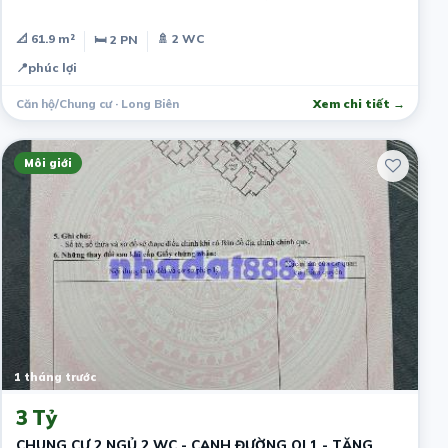
📐 61.9 m²
🚿 2 WC
🛏 2 PN
📍
phúc lợi
Căn hộ/Chung cư · Long Biên
Xem chi tiết →
Môi giới
1 tháng trước
3 Tỷ
CHUNG CƯ 2 NGỦ 2 WC - CẠNH ĐƯỜNG QL1 - TẶNG