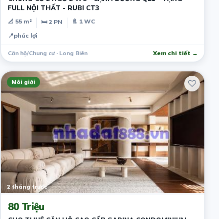
FULL NỘI THẤT - RUBI CT3
📐 55 m²
🚿 1 WC
🛏 2 PN
📍
phúc lợi
Căn hộ/Chung cư · Long Biên
Xem chi tiết →
Môi giới
2 tháng trước
80 Triệu