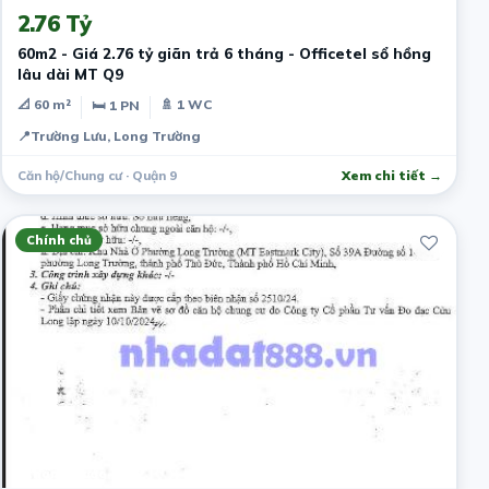
2.76 Tỷ
60m2 - Giá 2.76 tỷ giãn trả 6 tháng - Officetel sổ hồng
lâu dài MT Q9
📐 60 m²
🚿 1 WC
🛏 1 PN
📍
Trường Lưu, Long Trường
Căn hộ/Chung cư · Quận 9
Xem chi tiết →
Chính chủ
6 tháng trước