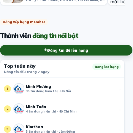
2.8 Tỷ · Tân Thành, District 5, Hồ Chí Minh, Việt Nam
Bảng xếp hạng member
Thành viên
đăng tin nổi bật
Đăng tin để lên hạng
Top tuần này
Đang leo hạng
Đăng tin đều trong 7 ngày
Minh Phương
→
1
35 tin đang hiển thị · Hà Nội
Minh Tuấn
→
2
4 tin đang hiển thị · Hồ Chí Minh
Kimthoa
→
3
3 tin đang hiển thị · Lâm Đồng