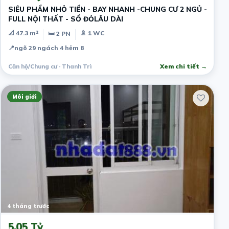
SIÊU PHẨM NHỎ TIỀN - BAY NHANH -CHUNG CƯ 2 NGỦ -
FULL NỘI THẤT - SỔ ĐỎLÂU DÀI
📐 47.3 m²
🚿 1 WC
🛏 2 PN
📍
ngõ 29 ngách 4 hẻm 8
Căn hộ/Chung cư · Thanh Trì
Xem chi tiết →
Môi giới
4 tháng trước
5.05 Tỷ