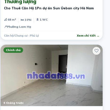
Thương lượng
Cho Thuê Căn Hộ 1Pn dự án Sun Ủeban city Hà Nam
📐 68 m²
🚿 1 WC
🛏 3 PN
📍
Phường Lam Hạ
Căn hộ/Chung cư · Phủ Lý
Xem chi tiết →
Chính chủ
6 tháng trước