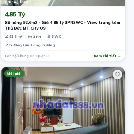
7 tháng trước
4.85 Tỷ
Sổ hồng 92.6m2 - Giá 4.85 tỷ 3PN3WC - View trung tâm
Thủ Đức MT City Q9
📐 92.6 m²
🚿 3 WC
🛏 3 PN
📍
Trường Lưu, Long Trường
Căn hộ/Chung cư · Quận 9
Xem chi tiết →
Môi giới