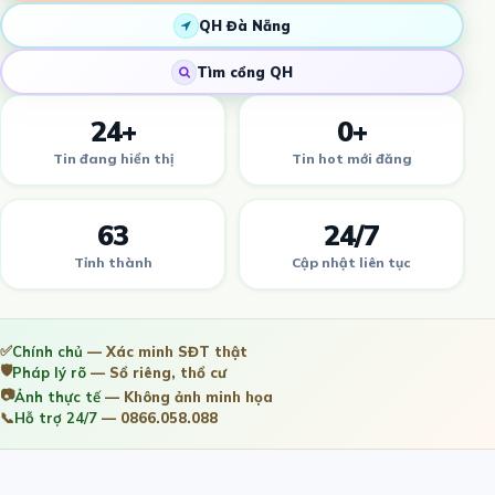
QH Đà Nẵng
Tìm cổng QH
24+
0+
Tin đang hiển thị
Tin hot mới đăng
63
24/7
Tỉnh thành
Cập nhật liên tục
✅
Chính chủ
— Xác minh SĐT thật
🛡️
Pháp lý rõ
— Sổ riêng, thổ cư
📷
Ảnh thực tế
— Không ảnh minh họa
📞
Hỗ trợ 24/7
— 0866.058.088