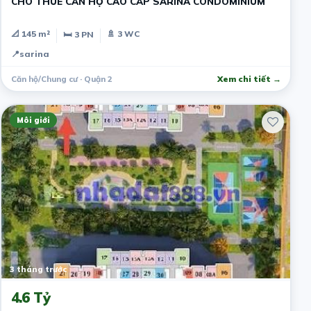
CHO THUÊ CĂN HỘ CAO CẤP SARINA CONDOMINIUM
📐 145 m²
🚿 3 WC
🛏 3 PN
📍
sarina
Căn hộ/Chung cư · Quận 2
Xem chi tiết →
Môi giới
3 tháng trước
4.6 Tỷ