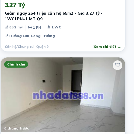
3.27 Tỷ
Giảm ngay 254 triệu căn hộ 65m2 - Giá 3.27 tỷ -
1WC1PN+1 MT Q9
📐 65.2 m²
🚿 1 WC
🛏 1 PN
📍
Trường Lưu, Long Trường
Căn hộ/Chung cư · Quận 9
Xem chi tiết →
Chính chủ
6 tháng trước