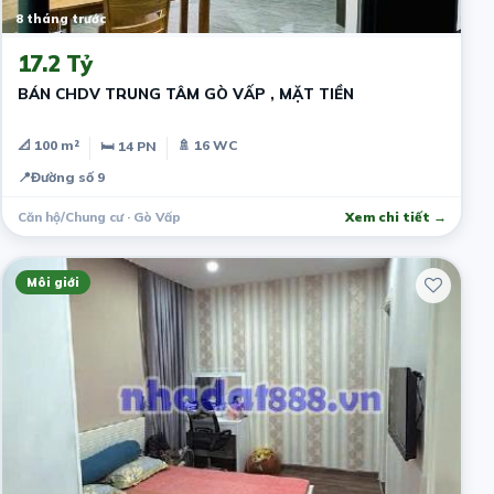
8 tháng trước
17.2 Tỷ
BÁN CHDV TRUNG TÂM GÒ VẤP , MẶT TIỀN
📐 100 m²
🚿 16 WC
🛏 14 PN
📍
Đường số 9
Căn hộ/Chung cư · Gò Vấp
Xem chi tiết →
Môi giới