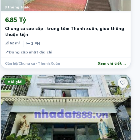
8 tháng trước
6.85 Tỷ
Chung cư cao cấp , trung tâm Thanh xuân, giao thông
thuận tiện
📐 62 m²
🛏 2 PN
📍
Đang cập nhật địa chỉ
Căn hộ/Chung cư · Thanh Xuân
Xem chi tiết →
Môi giới