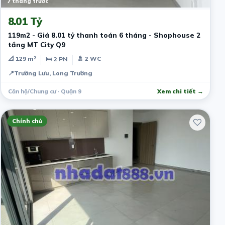
7 tháng trước
8.01 Tỷ
119m2 - Giá 8.01 tỷ thanh toán 6 tháng - Shophouse 2
tầng MT City Q9
📐 129 m²
🚿 2 WC
🛏 2 PN
📍
Trường Lưu, Long Trường
Căn hộ/Chung cư · Quận 9
Xem chi tiết →
Chính chủ