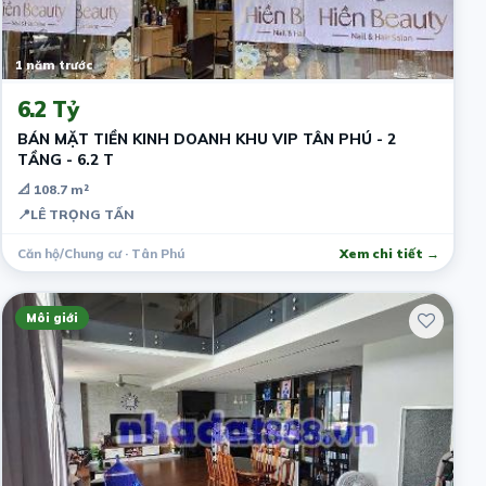
1 năm trước
6.2 Tỷ
BÁN MẶT TIỀN KINH DOANH KHU VIP TÂN PHÚ - 2
TẦNG - 6.2 T
📐 108.7 m²
📍
LÊ TRỌNG TẤN
Căn hộ/Chung cư · Tân Phú
Xem chi tiết →
Môi giới