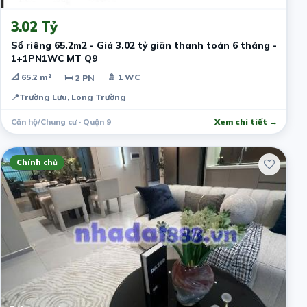
3.02 Tỷ
Sổ riêng 65.2m2 - Giá 3.02 tỷ giãn thanh toán 6 tháng -
1+1PN1WC MT Q9
📐 65.2 m²
🚿 1 WC
🛏 2 PN
📍
Trường Lưu, Long Trường
Căn hộ/Chung cư · Quận 9
Xem chi tiết →
Chính chủ