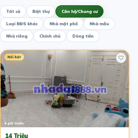
Tất cả
Biệt thự
Căn hộ/Chung cư
Loại BĐS khác
Nhà mặt phố
Nhà mẫu
Nhà riêng
Chính chủ
Dòng tiền
Nổi bật
6 giờ trước
14 Triệu