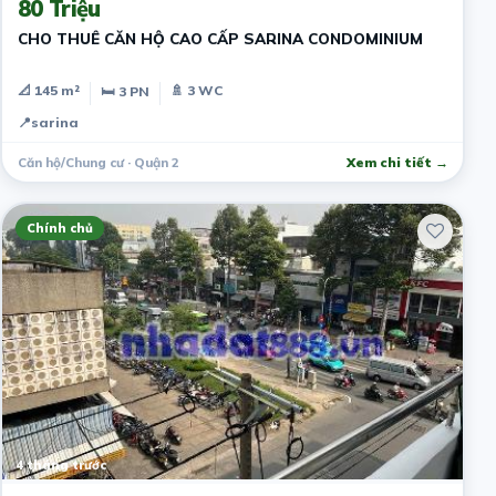
80 Triệu
CHO THUÊ CĂN HỘ CAO CẤP SARINA CONDOMINIUM
📐 145 m²
🚿 3 WC
🛏 3 PN
📍
sarina
Căn hộ/Chung cư · Quận 2
Xem chi tiết →
Chính chủ
4 tháng trước