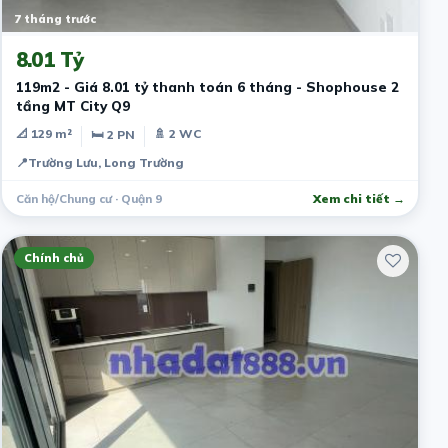
7 tháng trước
8.01 Tỷ
119m2 - Giá 8.01 tỷ thanh toán 6 tháng - Shophouse 2
tầng MT City Q9
📐 129 m²
🚿 2 WC
🛏 2 PN
📍
Trường Lưu, Long Trường
Căn hộ/Chung cư · Quận 9
Xem chi tiết →
Chính chủ