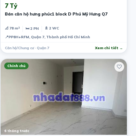
7 Tỷ
Bán căn hộ hưng phúc1 block D Phú Mỹ Hưng Q7
📐 78 m²
🚿 2 WC
🛏 2 PN
📍
PP8H+RFM, Quận 7, Thành phố Hồ Chí Minh
Căn hộ/Chung cư · Quận 7
Xem chi tiết →
Chính chủ
6 tháng trước