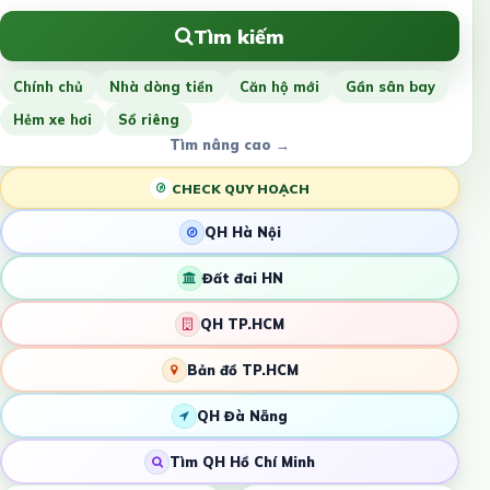
Tìm kiếm
Chính chủ
Nhà dòng tiền
Căn hộ mới
Gần sân bay
Hẻm xe hơi
Sổ riêng
Tìm nâng cao →
CHECK QUY HOẠCH
QH Hà Nội
Đất đai HN
QH TP.HCM
Bản đồ TP.HCM
QH Đà Nẵng
Tìm QH Hồ Chí Minh