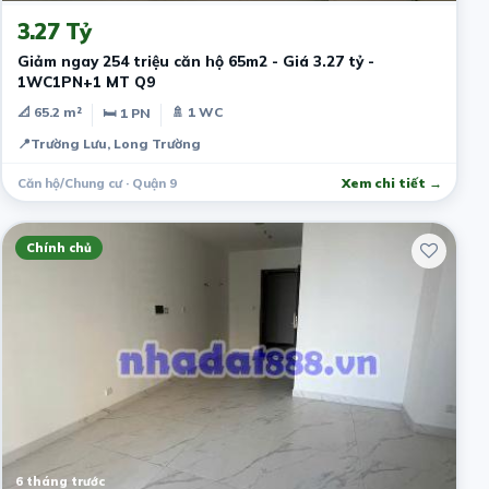
3.27 Tỷ
Giảm ngay 254 triệu căn hộ 65m2 - Giá 3.27 tỷ -
1WC1PN+1 MT Q9
📐 65.2 m²
🚿 1 WC
🛏 1 PN
📍
Trường Lưu, Long Trường
Căn hộ/Chung cư · Quận 9
Xem chi tiết →
Chính chủ
6 tháng trước