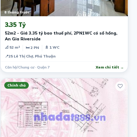
8 tháng trước
3.35 Tỷ
52m2 - Giá 3.35 tỷ bao thuế phí, 2PN1WC có sổ hồng,
An Gia Riverside
📐 52 m²
🚿 1 WC
🛏 2 PN
📍
25 Lê Thị Chợ, Phú Thuận
Căn hộ/Chung cư · Quận 7
Xem chi tiết →
Chính chủ