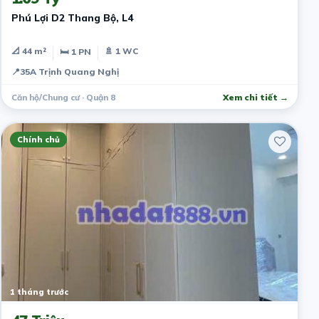
Phú Lợi D2 Thang Bộ, L4
📐 44 m²
🚿 1 WC
🛏 1 PN
📍
35A Trịnh Quang Nghị
Căn hộ/Chung cư · Quận 8
Xem chi tiết →
Chính chủ
1 tháng trước