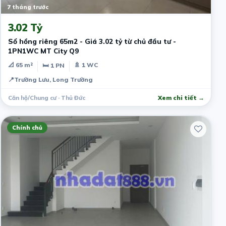
7 tháng trước
3.02 Tỷ
Sổ hồng riêng 65m2 - Giá 3.02 tỷ từ chủ đầu tư -
1PN1WC MT City Q9
📐 65 m²
🚿 1 WC
🛏 1 PN
📍
Trường Lưu, Long Trường
Căn hộ/Chung cư · Thủ Đức
Xem chi tiết →
Chính chủ