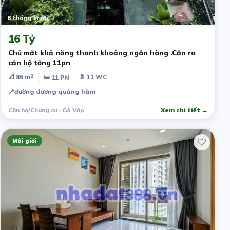
8 tháng trước
16 Tỷ
Chủ mất khả năng thanh khoảng ngân hàng .Cần ra
căn hộ tổng 11pn
📐 86 m²
🚿 11 WC
🛏 11 PN
📍
đường dương quảng hàm
Căn hộ/Chung cư · Gò Vấp
Xem chi tiết →
Môi giới