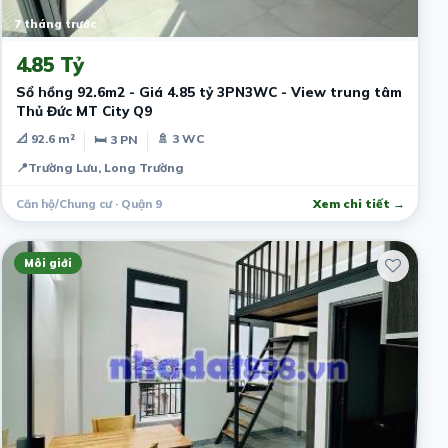
7 tháng trước
4.85 Tỷ
Sổ hồng 92.6m2 - Giá 4.85 tỷ 3PN3WC - View trung tâm
Thủ Đức MT City Q9
📐 92.6 m²
🚿 3 WC
🛏 3 PN
📍
Trường Lưu, Long Trường
Căn hộ/Chung cư · Quận 9
Xem chi tiết →
Môi giới