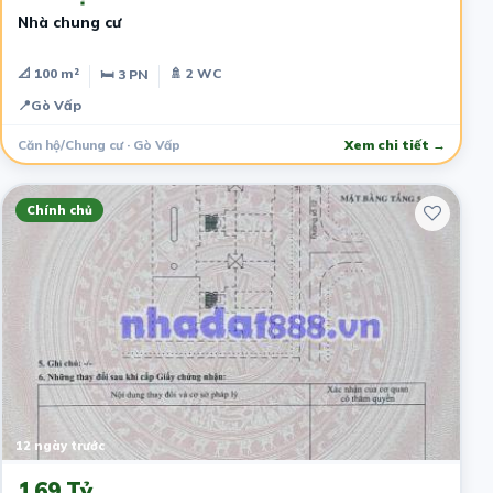
Nhà chung cư
📐 100 m²
🚿 2 WC
🛏 3 PN
📍
Gò Vấp
Căn hộ/Chung cư · Gò Vấp
Xem chi tiết →
Chính chủ
12 ngày trước
1.69 Tỷ