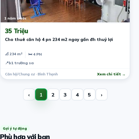
1 năm trước
35 Triệu
Cho thuê căn hộ 4 pn 234 m2 ngay gần đh thuỷ lợi
📐 234 m²
🛏 4 PN
📍
b1 trường sa
Căn hộ/Chung cư · Bình Thạnh
Xem chi tiết →
‹
1
2
3
4
5
›
Gợi ý tự động
Phù hợp với bạn