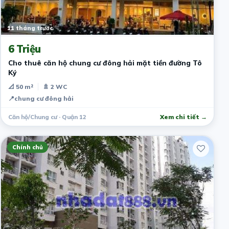
11 tháng trước
6 Triệu
Cho thuê căn hộ chung cư đông hải mặt tiền đường Tô
Ký
📐 50 m²
🚿 2 WC
📍
chung cư đông hải
Căn hộ/Chung cư · Quận 12
Xem chi tiết →
Chính chủ