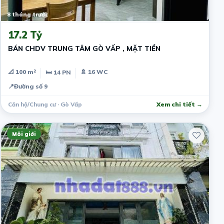
8 tháng trước
17.2 Tỷ
BÁN CHDV TRUNG TÂM GÒ VẤP , MẶT TIỀN
📐 100 m²
🚿 16 WC
🛏 14 PN
📍
Đường số 9
Căn hộ/Chung cư · Gò Vấp
Xem chi tiết →
Môi giới