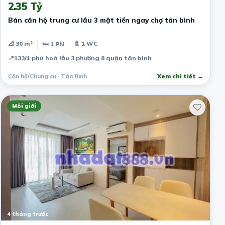
2.35 Tỷ
Bán căn hộ trung cư lầu 3 mặt tiền ngay chợ tân bình
📐 30 m²
🚿 1 WC
🛏 1 PN
📍
133/1 phú hoà lầu 3 phường 8 quận tân bình
Căn hộ/Chung cư · Tân Bình
Xem chi tiết →
Môi giới
4 tháng trước