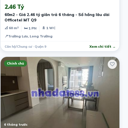
2.46 Tỷ
60m2 - Giá 2.46 tỷ giãn trả 6 tháng - Sổ hồng lâu dài
Officetel MT Q9
📐 60 m²
🚿 1 WC
🛏 1 PN
📍
Trường Lưu, Long Trường
Căn hộ/Chung cư · Quận 9
Xem chi tiết →
Chính chủ
6 tháng trước