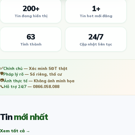
200+
1+
Tin đang hiển thị
Tin hot mới đăng
63
24/7
Tỉnh thành
Cập nhật liên tục
✅
Chính chủ
— Xác minh SĐT thật
🛡️
Pháp lý rõ
— Sổ riêng, thổ cư
📷
Ảnh thực tế
— Không ảnh minh họa
📞
Hỗ trợ 24/7
— 0866.058.088
Tin
mới nhất
Xem tất cả →