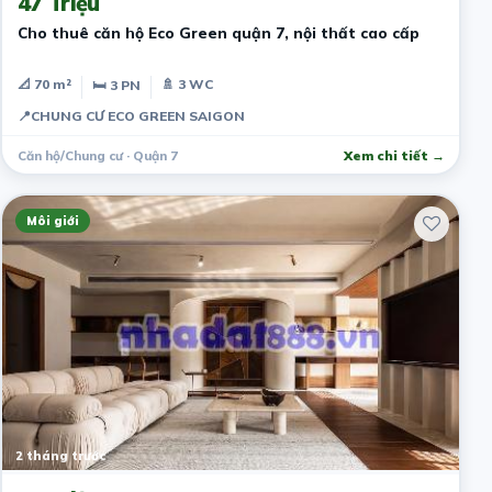
47 Triệu
Cho thuê căn hộ Eco Green quận 7, nội thất cao cấp
📐 70 m²
🚿 3 WC
🛏 3 PN
📍
CHUNG CƯ ECO GREEN SAIGON
Căn hộ/Chung cư · Quận 7
Xem chi tiết →
Môi giới
2 tháng trước