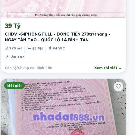
8 tháng trước
39 Tỷ
CHDV -64PHÒNG FULL - DÒNG TIỀN 270tr/tháng -
NGAY TÂN TẠO - QUỐC LỘ 1A BÌNH TÂN
📐 270 m²
🚿 64 WC
🛏 64 PN
📍
Tân Tạo
Căn hộ/Chung cư · Bình Tân
Xem chi tiết →
Môi giới