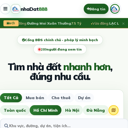
nhaDat
888
Đăng tin
×
Vừa đăng:
Đường Mai Xuân Thưởng
7.5 Tỷ
Vừa đăng:
LẠC LONG QU
MỚI
Cổng BĐS chính chủ - pháp lý minh bạch
291
người đang xem tin
Tìm nhà đất
nhanh hơn
,
đúng nhu cầu.
Tất Cả
Mua bán
Cho thuê
Dự án
Toàn quốc
Hồ Chí Minh
Hà Nội
Đà Nẵng