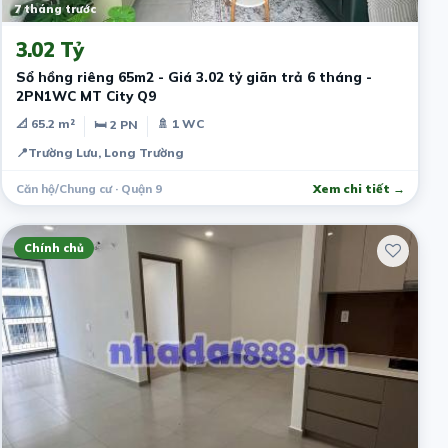
7 tháng trước
3.02 Tỷ
Sổ hồng riêng 65m2 - Giá 3.02 tỷ giãn trả 6 tháng -
2PN1WC MT City Q9
📐 65.2 m²
🚿 1 WC
🛏 2 PN
📍
Trường Lưu, Long Trường
Căn hộ/Chung cư · Quận 9
Xem chi tiết →
Chính chủ