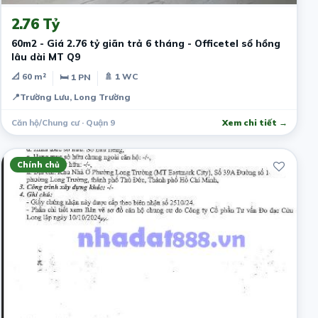
2.76 Tỷ
60m2 - Giá 2.76 tỷ giãn trả 6 tháng - Officetel sổ hồng
lâu dài MT Q9
📐 60 m²
🚿 1 WC
🛏 1 PN
📍
Trường Lưu, Long Trường
Căn hộ/Chung cư · Quận 9
Xem chi tiết →
Chính chủ
7 tháng trước