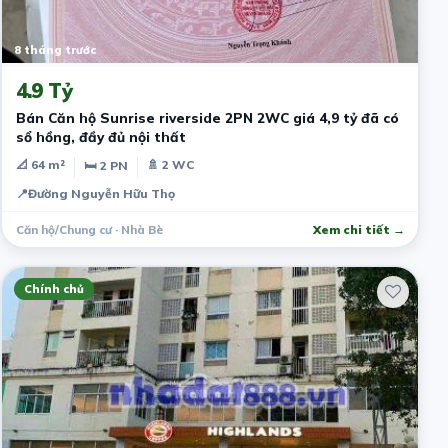
8 tháng trước
4.9 Tỷ
Bán Căn hộ Sunrise riverside 2PN 2WC giá 4,9 tỷ đã có
sổ hồng, đầy đủ nội thất
📐 64 m²
🚿 2 WC
🛏 2 PN
📍
Đường Nguyễn Hữu Thọ
Căn hộ/Chung cư · Nhà Bè
Xem chi tiết →
Chính chủ