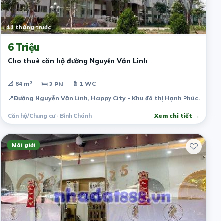
11 tháng trước
6 Triệu
Cho thuê căn hộ đường Nguyễn Văn Linh
📐 64 m²
🚿 1 WC
🛏 2 PN
📍
Đường Nguyễn Văn Linh, Happy City - Khu đô thị Hạnh Phúc.
Căn hộ/Chung cư · Bình Chánh
Xem chi tiết →
Môi giới