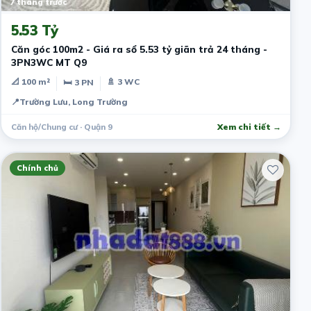
7 tháng trước
5.53 Tỷ
Căn góc 100m2 - Giá ra sổ 5.53 tỷ giãn trả 24 tháng -
3PN3WC MT Q9
📐 100 m²
🚿 3 WC
🛏 3 PN
📍
Trường Lưu, Long Trường
Căn hộ/Chung cư · Quận 9
Xem chi tiết →
Chính chủ