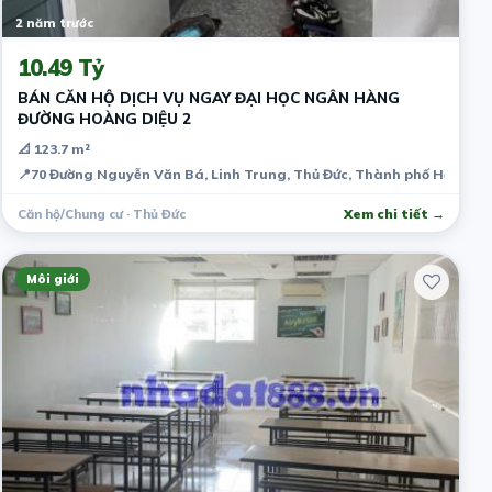
2 năm trước
10.49 Tỷ
BÁN CĂN HỘ DỊCH VỤ NGAY ĐẠI HỌC NGÂN HÀNG
ĐƯỜNG HOÀNG DIỆU 2
📐 123.7 m²
📍
70 Đường Nguyễn Văn Bá, Linh Trung, Thủ Đức, Thành phố Hồ Chí M
Căn hộ/Chung cư · Thủ Đức
Xem chi tiết →
Môi giới