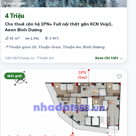
2 năm trước
4 Triệu
Cho thuê căn hộ 1PN+ Full nội thất gần KCN Vsip1,
Aeon Bình Dương
📐 42 m²
🚿 1 WC
🛏 1 PN
📍
Thuận giao 25, Thuận Giao, Thuận An, Bình Dương
Căn hộ/Chung cư · Thuận An
Xem chi tiết →
Môi giới