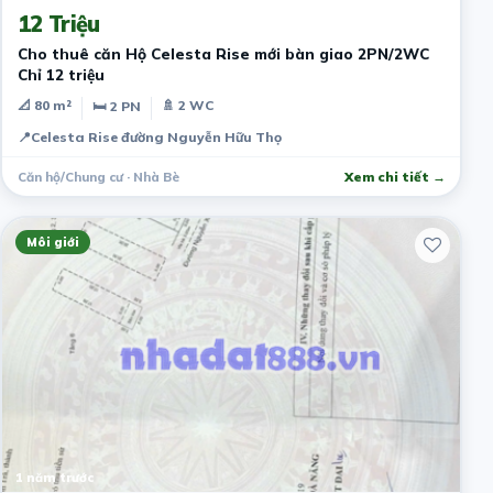
12 Triệu
Cho thuê căn Hộ Celesta Rise mới bàn giao 2PN/2WC
Chỉ 12 triệu
📐 80 m²
🚿 2 WC
🛏 2 PN
📍
Celesta Rise đường Nguyễn Hữu Thọ
Căn hộ/Chung cư · Nhà Bè
Xem chi tiết →
Môi giới
1 năm trước