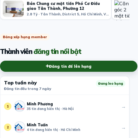
Bán Chung cư mặt tiền Phó Cơ Điều
giao Tân Thành, Phường 12
2.8 Tỷ · Tân Thành, District 5, Hồ Chí Minh, Việt Nam
Bảng xếp hạng member
Thành viên
đăng tin nổi bật
Đăng tin để lên hạng
Top tuần này
Đang leo hạng
Đăng tin đều trong 7 ngày
Minh Phương
→
1
35 tin đang hiển thị · Hà Nội
Minh Tuấn
→
2
4 tin đang hiển thị · Hồ Chí Minh