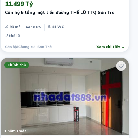
11.499 Tỷ
Căn hộ 5 tầng mặt tiền đường THẾ LỮ TTQ Sơn Trà
📐 93 m²
🚿 11 WC
🛏 10 PN
📍
thế lữ
Căn hộ/Chung cư · Sơn Trà
Xem chi tiết →
Chính chủ
1 năm trước