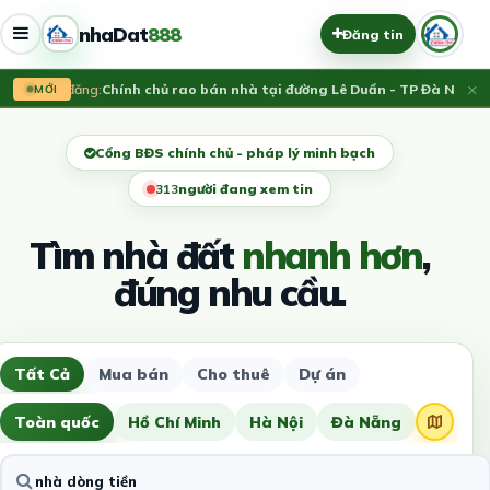
nhaDat
888
Đăng tin
×
Vừa đăng:
Chính chủ rao bán nhà tại đường Lê Duẩn - TP Đà Nẵng; D
MỚI
Cổng BĐS chính chủ - pháp lý minh bạch
311
người đang xem tin
Tìm nhà đất
nhanh hơn
,
đúng nhu cầu.
Tất Cả
Mua bán
Cho thuê
Dự án
Toàn quốc
Hồ Chí Minh
Hà Nội
Đà Nẵng