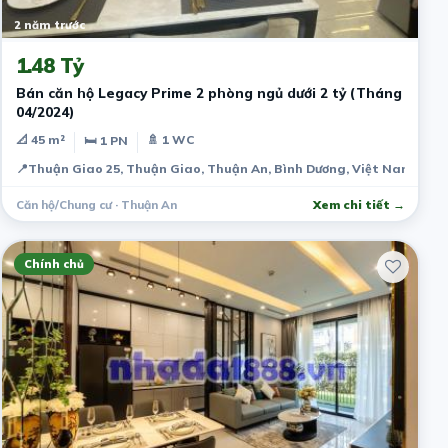
2 năm trước
1.48 Tỷ
Bán căn hộ Legacy Prime 2 phòng ngủ dưới 2 tỷ (Tháng
04/2024)
📐 45 m²
🚿 1 WC
🛏 1 PN
📍
Thuận Giao 25, Thuận Giao, Thuận An, Bình Dương, Việt Nam
Căn hộ/Chung cư · Thuận An
Xem chi tiết →
Chính chủ