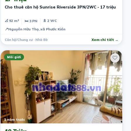
Cho thuê căn hộ Sunrise Riverside 3PN/2WC - 17 triệu
📐 92 m²
🚿 2 WC
🛏 3 PN
📍
Nguyễn Hữu Thọ, xã Phước Kiển
Căn hộ/Chung cư · Nhà Bè
Xem chi tiết →
Môi giới
1 năm trước