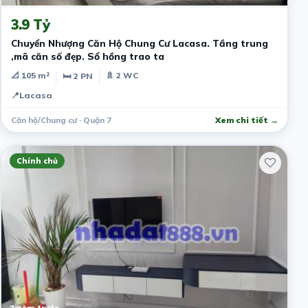
3.9 Tỷ
Chuyển Nhượng Căn Hộ Chung Cư Lacasa. Tầng trung
,mã căn số đẹp. Sổ hồng trao ta
📐 105 m²
🚿 2 WC
🛏 2 PN
📍
Lacasa
Căn hộ/Chung cư · Quận 7
Xem chi tiết →
Chính chủ