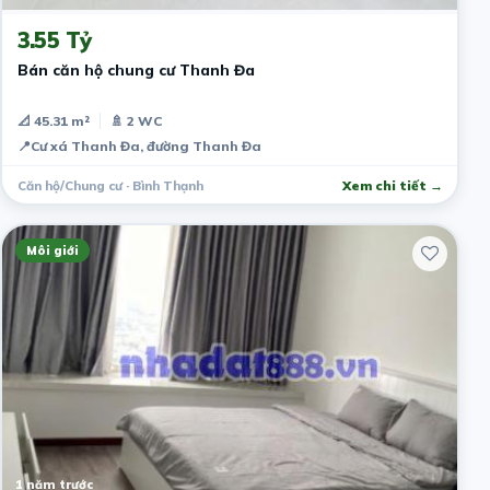
3.55 Tỷ
Bán căn hộ chung cư Thanh Đa
📐 45.31 m²
🚿 2 WC
📍
Cư xá Thanh Đa, đường Thanh Đa
Căn hộ/Chung cư · Bình Thạnh
Xem chi tiết →
Môi giới
1 năm trước