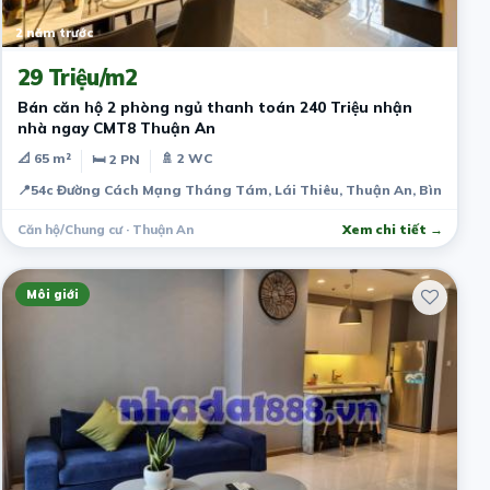
2 năm trước
29 Triệu/m2
Bán căn hộ 2 phòng ngủ thanh toán 240 Triệu nhận
nhà ngay CMT8 Thuận An
📐 65 m²
🚿 2 WC
🛏 2 PN
📍
54c Đường Cách Mạng Tháng Tám, Lái Thiêu, Thuận An, Bình Dươn
Căn hộ/Chung cư · Thuận An
Xem chi tiết →
Môi giới