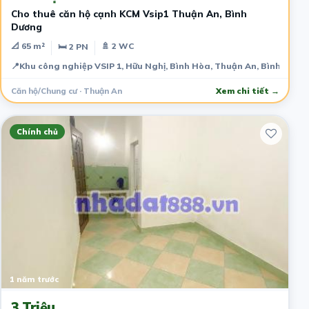
Cho thuê căn hộ cạnh KCM Vsip1 Thuận An, Bình
Dương
📐 65 m²
🚿 2 WC
🛏 2 PN
📍
Khu công nghiệp VSIP 1, Hữu Nghị, Bình Hòa, Thuận An, Bình Dươn
Căn hộ/Chung cư · Thuận An
Xem chi tiết →
Chính chủ
1 năm trước
3 Triệu