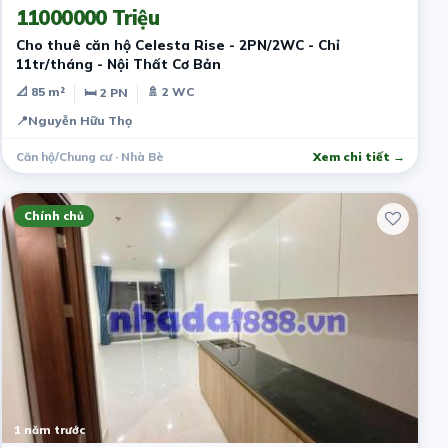
11000000 Triệu
Cho thuê căn hộ Celesta Rise - 2PN/2WC - Chỉ
11tr/tháng - Nội Thất Cơ Bản
📐 85 m²
🚿 2 WC
🛏 2 PN
📍
Nguyễn Hữu Thọ
Căn hộ/Chung cư · Nhà Bè
Xem chi tiết →
Chính chủ
1 năm trước