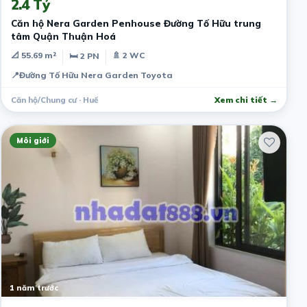
2.4 Tỷ
Căn hộ Nera Garden Penhouse Đường Tố Hữu trung
tâm Quận Thuận Hoá
📐 55.69 m²
🚿 2 WC
🛏 2 PN
📍
Đường Tố Hữu Nera Garden Toyota
Căn hộ/Chung cư · Huế
Xem chi tiết →
Môi giới
1 năm trước