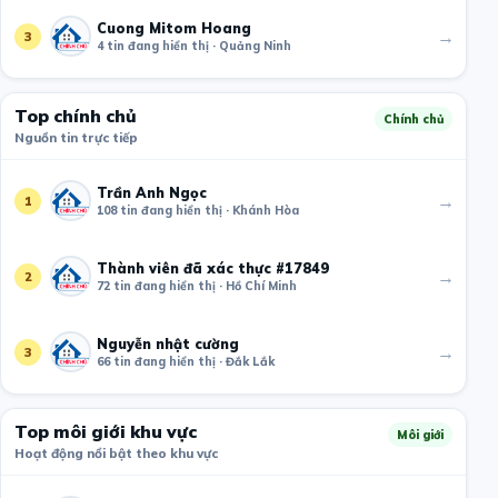
Cuong Mitom Hoang
→
3
4 tin đang hiển thị · Quảng Ninh
Top chính chủ
Chính chủ
Nguồn tin trực tiếp
Trần Anh Ngọc
→
1
108 tin đang hiển thị · Khánh Hòa
Thành viên đã xác thực #17849
→
2
72 tin đang hiển thị · Hồ Chí Minh
Nguyễn nhật cường
→
3
66 tin đang hiển thị · Đắk Lắk
Top môi giới khu vực
Môi giới
Hoạt động nổi bật theo khu vực