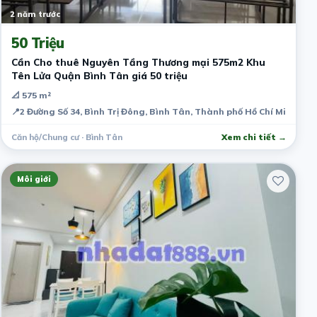
2 năm trước
50 Triệu
Cần Cho thuê Nguyên Tầng Thương mại 575m2 Khu
Tên Lửa Quận Bình Tân giá 50 triệu
📐 575 m²
📍
2 Đường Số 34, Bình Trị Đông, Bình Tân, Thành phố Hồ Chí Minh, Vi
Căn hộ/Chung cư · Bình Tân
Xem chi tiết →
Môi giới