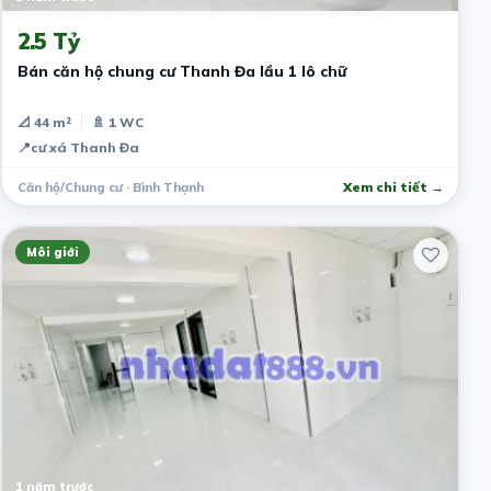
2.5 Tỷ
Bán căn hộ chung cư Thanh Đa lầu 1 lô chữ
📐 44 m²
🚿 1 WC
📍
cư xá Thanh Đa
Căn hộ/Chung cư · Bình Thạnh
Xem chi tiết →
Môi giới
1 năm trước