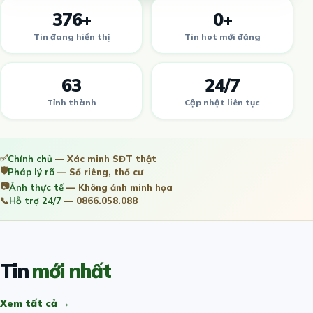
376+
0+
Tin đang hiển thị
Tin hot mới đăng
63
24/7
Tỉnh thành
Cập nhật liên tục
✅
Chính chủ
— Xác minh SĐT thật
🛡️
Pháp lý rõ
— Sổ riêng, thổ cư
📷
Ảnh thực tế
— Không ảnh minh họa
📞
Hỗ trợ 24/7
— 0866.058.088
Tin
mới nhất
Xem tất cả →