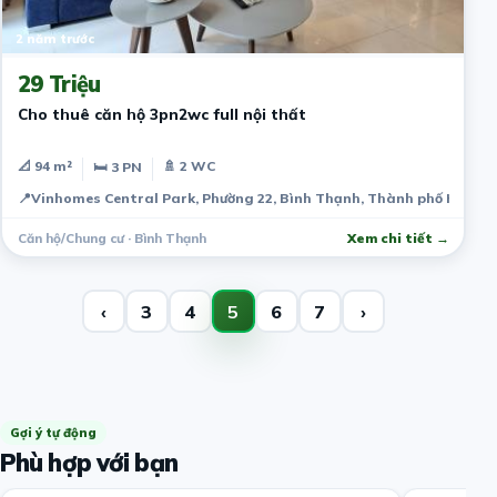
2 năm trước
29 Triệu
Cho thuê căn hộ 3pn2wc full nội thất
📐 94 m²
🚿 2 WC
🛏 3 PN
📍
Vinhomes Central Park, Phường 22, Bình Thạnh, Thành phố Hồ Chí
Căn hộ/Chung cư · Bình Thạnh
Xem chi tiết →
‹
3
4
5
6
7
›
Gợi ý tự động
Phù hợp với bạn