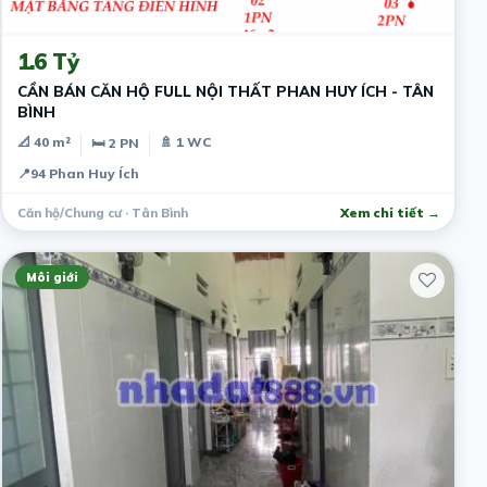
2 năm trước
1.6 Tỷ
CẦN BÁN CĂN HỘ FULL NỘI THẤT PHAN HUY ÍCH - TÂN
BÌNH
📐 40 m²
🚿 1 WC
🛏 2 PN
📍
94 Phan Huy Ích
Căn hộ/Chung cư · Tân Bình
Xem chi tiết →
Môi giới