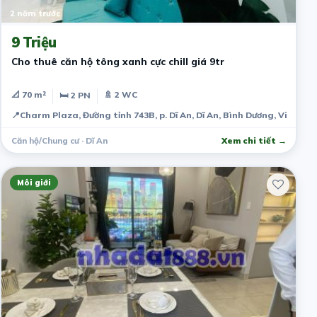
2 năm trước
9 Triệu
Cho thuê căn hộ tông xanh cực chill giá 9tr
📐 70 m²
🚿 2 WC
🛏 2 PN
📍
Charm Plaza, Đường tỉnh 743B, p. Dĩ An, Dĩ An, Bình Dương, Việt Na
Căn hộ/Chung cư · Dĩ An
Xem chi tiết →
Môi giới