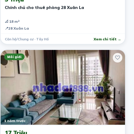
Chính chủ cho thuê phòng 28 Xuân La
📐 18 m²
📍
28 Xuân La
Căn hộ/Chung cư · Tây Hồ
Xem chi tiết →
Môi giới
1 năm trước
17 Triệu