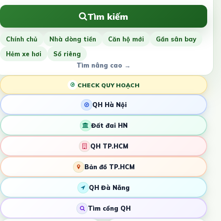
Tìm kiếm
Chính chủ
Nhà dòng tiền
Căn hộ mới
Gần sân bay
Hẻm xe hơi
Sổ riêng
Tìm nâng cao →
CHECK QUY HOẠCH
QH Hà Nội
Đất đai HN
QH TP.HCM
Bản đồ TP.HCM
QH Đà Nẵng
Tìm cổng QH