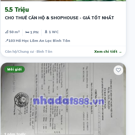
5.5 Triệu
CHO THUÊ CĂN HỘ & SHOPHOUSE - GIÁ TỐT NHẤT
📐 50 m²
🚿 1 WC
🛏 1 PN
📍
103 Hồ Học Lãm An Lạc Bình Tân
Căn hộ/Chung cư · Bình Tân
Xem chi tiết →
Môi giới
1 năm trước