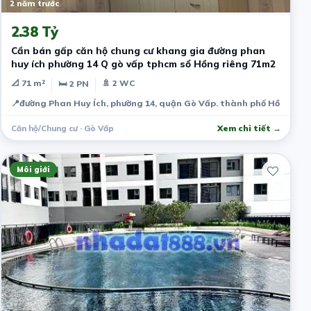
2 năm trước
2.38 Tỷ
Cần bán gấp căn hộ chung cư khang gia đường phan
huy ích phường 14 Q gò vấp tphcm sổ Hồng riêng 71m2
📐 71 m²
🚿 2 WC
🛏 2 PN
📍
đường Phan Huy Ích, phường 14, quận Gò Vấp. thành phố Hồ Chí Mi
Căn hộ/Chung cư · Gò Vấp
Xem chi tiết →
Môi giới