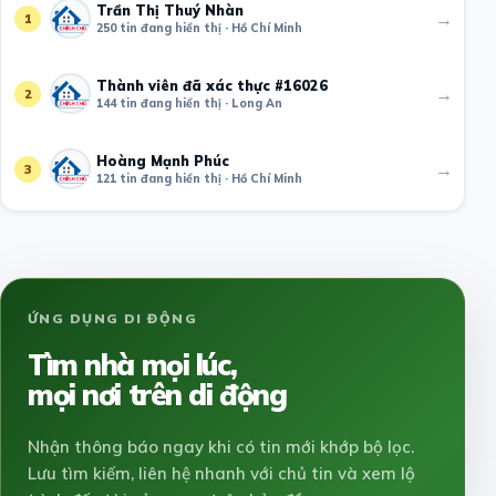
Trần Thị Thuý Nhàn
→
1
250 tin đang hiển thị · Hồ Chí Minh
Thành viên đã xác thực #16026
→
2
144 tin đang hiển thị · Long An
Hoàng Mạnh Phúc
→
3
121 tin đang hiển thị · Hồ Chí Minh
ỨNG DỤNG DI ĐỘNG
Tìm nhà mọi lúc,
mọi nơi trên di động
Nhận thông báo ngay khi có tin mới khớp bộ lọc.
Lưu tìm kiếm, liên hệ nhanh với chủ tin và xem lộ