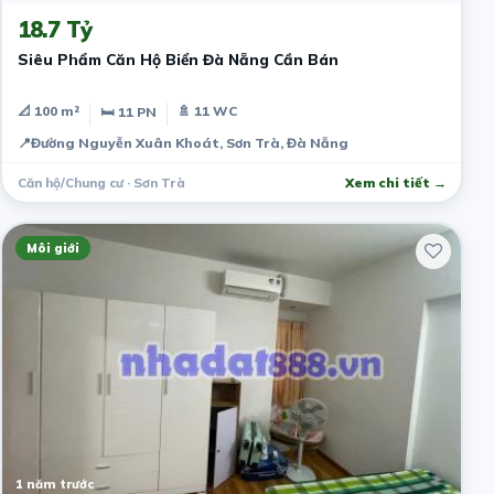
18.7 Tỷ
Siêu Phẩm Căn Hộ Biển Đà Nẵng Cần Bán
📐 100 m²
🚿 11 WC
🛏 11 PN
📍
Đường Nguyễn Xuân Khoát, Sơn Trà, Đà Nẵng
Căn hộ/Chung cư · Sơn Trà
Xem chi tiết →
Môi giới
1 năm trước