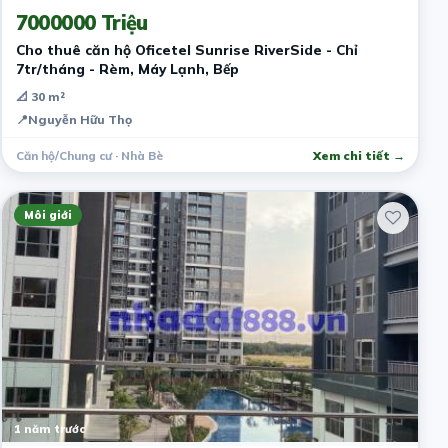
7000000 Triệu
Cho thuê căn hộ Oficetel Sunrise RiverSide - Chỉ
7tr/tháng - Rèm, Máy Lạnh, Bếp
📐 30 m²
📍
Nguyễn Hữu Thọ
Căn hộ/Chung cư · Nhà Bè
Xem chi tiết →
Môi giới
1 năm trước