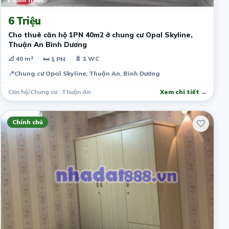
2 năm trước
6 Triệu
Cho thuê căn hộ 1PN 40m2 ở chung cư Opal Skyline,
Thuận An Bình Dương
📐 40 m²
🚿 1 WC
🛏 1 PN
📍
Chung cư Opal Skyline, Thuận An, Bình Dương
Căn hộ/Chung cư · Thuận An
Xem chi tiết →
Chính chủ