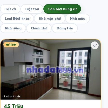
Tất cả
Biệt thự
Căn hộ/Chung cư
Loại BĐS khác
Nhà mặt phố
Nhà mẫu
Nhà riêng
Chính chủ
Dòng tiền
Nổi bật
1 năm trước
4.5 Triệu