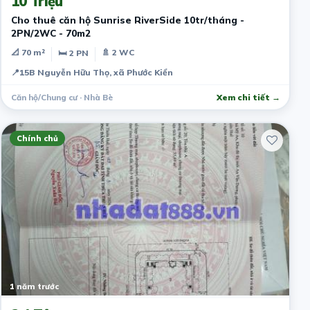
10 Triệu
Cho thuê căn hộ Sunrise RiverSide 10tr/tháng -
2PN/2WC - 70m2
📐 70 m²
🚿 2 WC
🛏 2 PN
📍
15B Nguyễn Hữu Thọ, xã Phước Kiển
Căn hộ/Chung cư · Nhà Bè
Xem chi tiết →
Chính chủ
1 năm trước