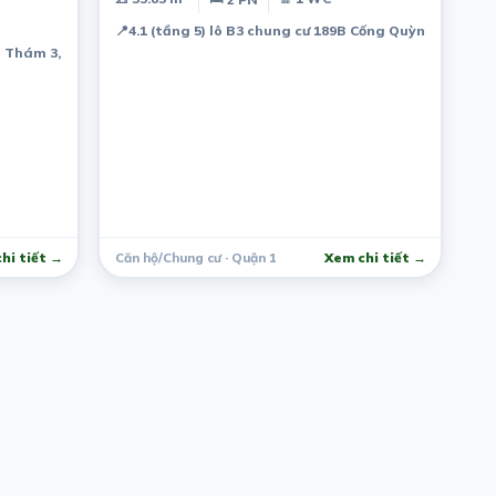
📍
4.1 (tầng 5) lô B3 chung cư 189B Cống Quỳnh, Phường 
 Thám 3, Hoàng Kế Viêm, Phường 12, Tân Bình, Hồ Chí Minh, Việt Nam
hi tiết →
Căn hộ/Chung cư · Quận 1
Xem chi tiết →