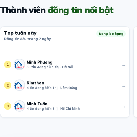
Thành viên
đăng tin nổi bật
Top tuần này
Đang leo hạng
Đăng tin đều trong 7 ngày
Minh Phương
→
1
35 tin đang hiển thị · Hà Nội
Kimthoa
→
2
4 tin đang hiển thị · Lâm Đồng
Minh Tuấn
→
3
4 tin đang hiển thị · Hồ Chí Minh