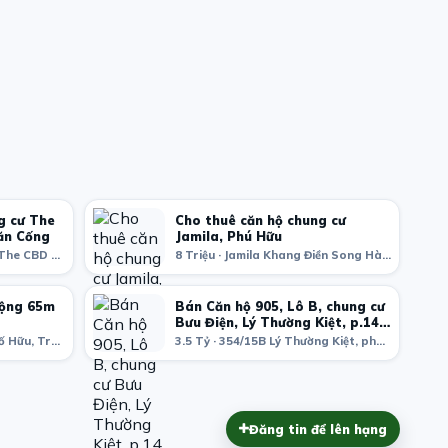
g cư The
Cho thuê căn hộ chung cư
ăn Cống
Jamila, Phú Hữu
8 Triệu · Căn Hộ Chung cư The CBD Premium, Đồng Văn Cống, Thạnh Mỹ Lợi, Quận 2, Hồ Chí Minh, Việt Nam
8 Triệu · Jamila Khang Điền Song Hành, Song Hành Road, Phú Hữu, Quận 9, Hồ Chí Minh, Việt Nam
rộng 65m
Bán Căn hộ 905, Lô B, chung cư
Bưu Điện, Lý Thường Kiệt, p.14,
Q.10
10 Triệu · C14 Bắc Hà, P. Tố Hữu, Trung Văn, Từ Liêm, Hà Nội, Vietnam
3.5 Tỷ · 354/15B Lý Thường Kiệt, phường 14, Quận 10, Hồ Chí Minh, Việt Nam
Đăng tin để lên hạng