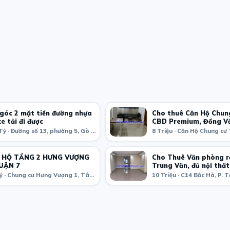
góc 2 mặt tiền đường nhựa
Cho thuê Căn Hộ Chun
xe tải đi được
CBD Premium, Đồng V
4.95 Tỷ · Đường số 13, phường 5, Gò Vấp, Hồ Chí Minh, Việt Nam
 HỘ TẦNG 2 HƯNG VƯỢNG
Cho Thuê Văn phòng 
QUẬN 7
Trung Văn, đủ nội thất
1.8 Tỷ · Chung cư Hưng Vượng 1, Tân Phong, Quận 7, Hồ Chí Minh, Việt Nam