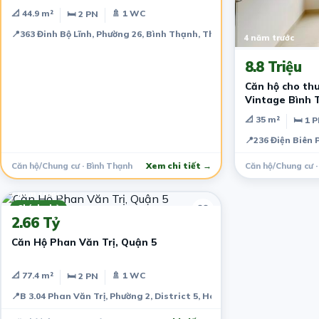
📐 44.9 m²
🚿 1 WC
🛏 2 PN
📍
363 Đinh Bộ Lĩnh, Phường 26, Bình Thạnh, Thành phố Hồ Chí Minh, 
4 năm trước
8.8 Triệu
Căn hộ cho th
Vintage Bình 
📐 35 m²
🛏 1 
📍
236 Điện Biên 
Căn hộ/Chung cư · Bình Thạnh
Xem chi tiết →
Căn hộ/Chung cư ·
7 năm trước
Chính chủ
2.66 Tỷ
Căn Hộ Phan Văn Trị, Quận 5
📐 77.4 m²
🚿 1 WC
🛏 2 PN
📍
B 3.04 Phan Văn Trị, Phường 2, District 5, Ho Chi Minh City, Vietna