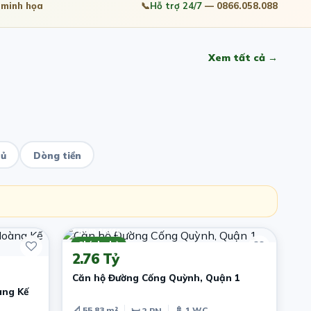
minh họa
📞
Hỗ trợ 24/7
— 0866.058.088
Xem tất cả →
hủ
Dòng tiền
7 năm trước
Chính chủ
2.76 Tỷ
Căn hộ Đường Cống Quỳnh, Quận 1
àng Kế
📐 55.83 m²
🚿 1 WC
🛏 2 PN