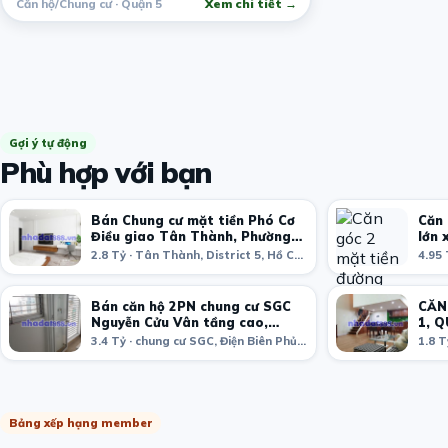
Căn hộ/Chung cư · Quận 5
Xem chi tiết →
Gợi ý tự động
Phù hợp với bạn
Bán Chung cư mặt tiền Phó Cơ
Căn 
Điều giao Tân Thành, Phường
lớn 
12
2.8 Tỷ · Tân Thành, District 5, Hồ Chí Minh, Việt Nam
Bán căn hộ 2PN chung cư SGC
CĂN
Nguyễn Cửu Vân tầng cao,
1, 
hướng đẹp
3.4 Tỷ · chung cư SGC, Điện Biên Phủ, phường 17, Bình Thạnh, Hồ Chí Minh, Việt Nam
Bảng xếp hạng member