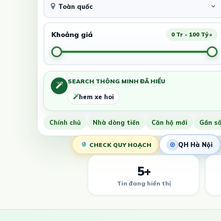
Toàn quốc
Khoảng giá
0 Tr - 100 Tỷ+
SEARCH THÔNG MINH ĐÃ HIỂU
hem xe hoi
Chính chủ
Nhà dòng tiền
Căn hộ mới
Gần s
QH Hà Nội
CHECK QUY HOẠCH
5+
Tin đang hiển thị