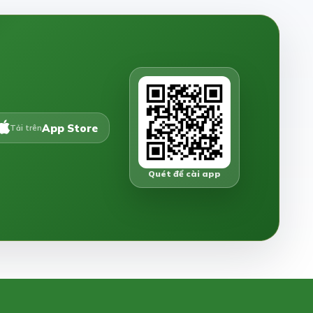
App Store
Tải trên
Quét để cài app