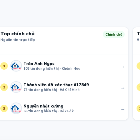
Top chính chủ
T
Chính chủ
Nguồn tin trực tiếp
H
Trần Anh Ngọc
→
1
108 tin đang hiển thị · Khánh Hòa
Thành viên đã xác thực #17849
→
2
72 tin đang hiển thị · Hồ Chí Minh
Nguyễn nhật cường
→
3
66 tin đang hiển thị · Đắk Lắk