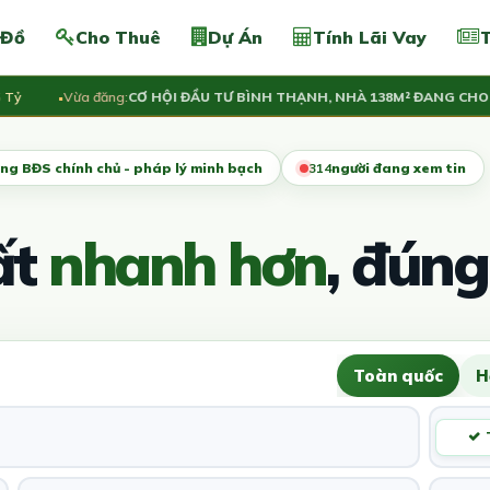
 Đồ
Cho Thuê
Dự Án
Tính Lãi Vay
T
ỷ
Vừa đăng:
CƠ HỘI ĐẦU TƯ BÌNH THẠNH, NHÀ 138M² ĐANG CHO T
ng BĐS chính chủ - pháp lý minh bạch
315
người đang xem tin
ất
nhanh hơn
, đúng
Toàn quốc
H