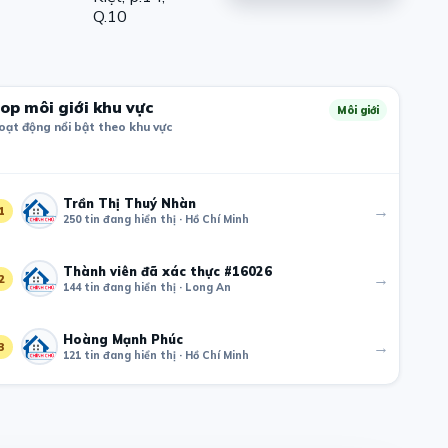
op môi giới khu vực
Môi giới
oạt động nổi bật theo khu vực
Trần Thị Thuý Nhàn
→
1
250 tin đang hiển thị · Hồ Chí Minh
Thành viên đã xác thực #16026
→
2
144 tin đang hiển thị · Long An
Hoàng Mạnh Phúc
→
3
121 tin đang hiển thị · Hồ Chí Minh