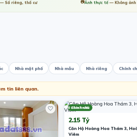
📷
— Sổ riêng, thổ cư
Ảnh thực tế
— Không ảnh 
ác
Nhà mặt phố
Nhà mẫu
Nhà riêng
Chính c
m tin liên quan.
6 năm trước
Chính chủ
2.15 Tỷ
Căn Hộ Hoàng Hoa Thám 3, Ho
Viêm