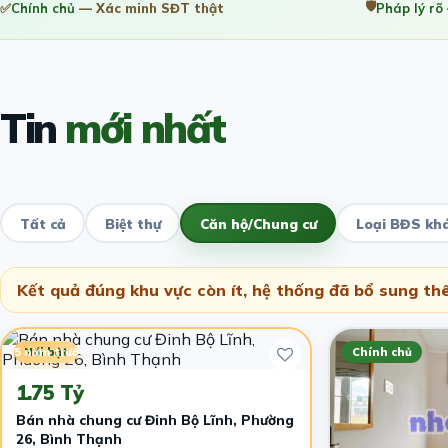
🛡️
✅
Chính chủ
— Xác minh SĐT thật
Pháp lý rõ
Tin
mới nhất
Tất cả
Biệt thự
Căn hộ/Chung cư
Loại BĐS kh
Kết quả đúng khu vực còn ít, hệ thống đã bổ sung thê
5 năm trước
Nổi bật
Chính chủ
1.75 Tỷ
Bán nhà chung cư Đinh Bộ Lĩnh, Phường
26, Bình Thạnh