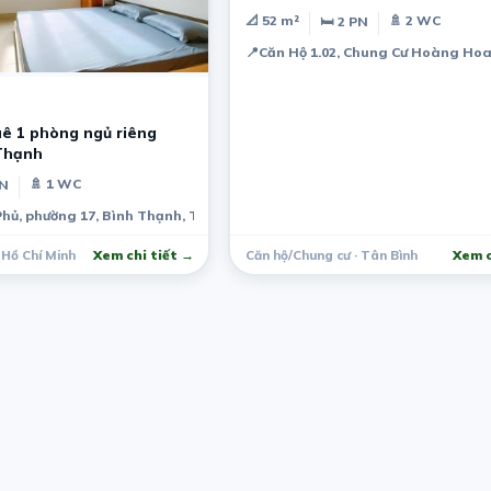
📐 52 m²
🚿 2 WC
🛏 2 PN
Vietnam
📍
Căn Hộ 1.02, Chung Cư Hoàng Hoa
uê 1 phòng ngủ riêng
Thạnh
🚿 1 WC
PN
Phủ, phường 17, Bình Thạnh, Thành phố Hồ Chí Minh, Việt Nam
 Hồ Chí Minh
Xem chi tiết →
Căn hộ/Chung cư · Tân Bình
Xem c
m