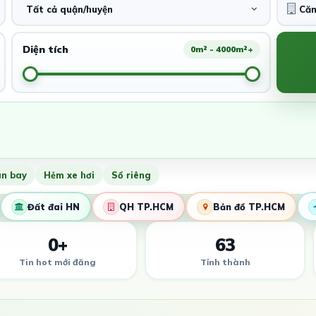
Tất cả quận/huyện
Diện tích
0m² - 4000m²+
ân bay
Hẻm xe hơi
Sổ riêng
Đất đai HN
QH TP.HCM
Bản đồ TP.HCM
0+
63
Tin hot mới đăng
Tỉnh thành