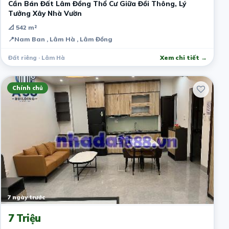
Cần Bán Đất Lâm Đồng Thổ Cư Giữa Đồi Thông, Lý
Tưởng Xây Nhà Vườn
📐 542 m²
📍
Nam Ban , Lâm Hà , Lâm Đồng
Đất riêng · Lâm Hà
Xem chi tiết →
Chính chủ
7 ngày trước
7 Triệu