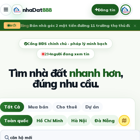
nhaDat
888
Đăng tin
×
Vừa đăng:
Bán nhà góc 2 mặt tiền đường 11 trường thọ thủ đức, LH 0
MỚI
Cổng BĐS chính chủ - pháp lý minh bạch
296
người đang xem tin
Tìm nhà đất
nhanh hơn
,
đúng nhu cầu.
Tất Cả
Mua bán
Cho thuê
Dự án
Toàn quốc
Hồ Chí Minh
Hà Nội
Đà Nẵng