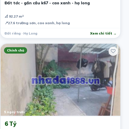
Đất tdc - gần cầu k67 - cao xanh - hạ long
📐 92.27 m²
📍
27.6 trường sơn, cao xanh, hạ long
Đất riêng · Hạ Long
Xem chi tiết →
Chính chủ
5 ngày trước
6 Tỷ