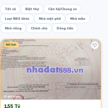
Tất cả
Biệt thự
Căn hộ/Chung cư
Loại BĐS khác
Nhà mặt phố
Nhà mẫu
Nhà riêng
Chính chủ
Dòng tiền
Nổi bật
21 giờ trước
1.55 Tỷ