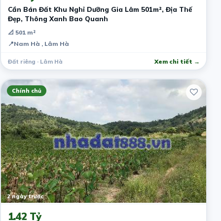
Cần Bán Đất Khu Nghỉ Dưỡng Gia Lâm 501m², Địa Thế
Đẹp, Thông Xanh Bao Quanh
📐 501 m²
📍
Nam Hà , Lâm Hà
Đất riêng · Lâm Hà
Xem chi tiết →
Chính chủ
2 ngày trước
1.42 Tỷ