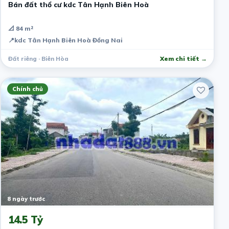
Bán đất thổ cư kdc Tân Hạnh Biên Hoà
📐 84 m²
📍
kdc Tân Hạnh Biên Hoà Đồng Nai
Đất riêng · Biên Hòa
Xem chi tiết →
Chính chủ
8 ngày trước
14.5 Tỷ