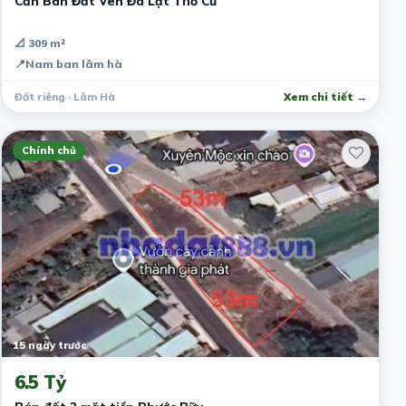
Cần Bán Đất Ven Đà Lạt Thổ Cư
📐 309 m²
📍
Nam ban lâm hà
Đất riêng · Lâm Hà
Xem chi tiết →
Chính chủ
15 ngày trước
6.5 Tỷ