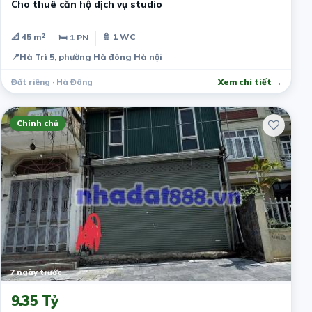
Cho thuê căn hộ dịch vụ studio
📐 45 m²
🚿 1 WC
🛏 1 PN
📍
Hà Trì 5, phường Hà đông Hà nội
Đất riêng · Hà Đông
Xem chi tiết →
Chính chủ
7 ngày trước
9.35 Tỷ