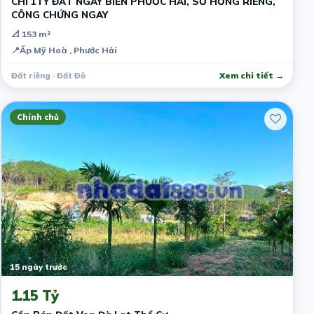
CHỈ 1TY ĐẤT NGAY BIỂN PHƯỚC HẢI, SỔ HỒNG RIÊNG,
CÔNG CHỨNG NGAY
📐 153 m²
📍
Ấp Mỹ Hoà , Phước Hải
Đất riêng · Đất Đỏ
Xem chi tiết →
Chính chủ
15 ngày trước
1.15 Tỷ