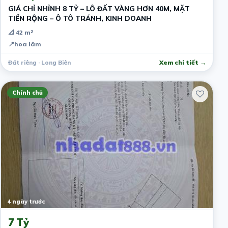
GIÁ CHỈ NHỈNH 8 TỶ – LÔ ĐẤT VÀNG HƠN 40M, MẶT
TIỀN RỘNG – Ô TÔ TRÁNH, KINH DOANH
📐 42 m²
📍
hoa lâm
Đất riêng · Long Biên
Xem chi tiết →
Chính chủ
4 ngày trước
7 Tỷ