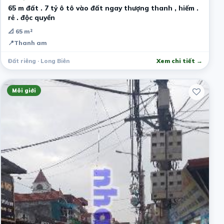
65 m đất . 7 tỷ ô tô vào đất ngay thượng thanh , hiếm .
rẻ . độc quyền
📐 65 m²
📍
Thanh am
Đất riêng · Long Biên
Xem chi tiết →
Môi giới