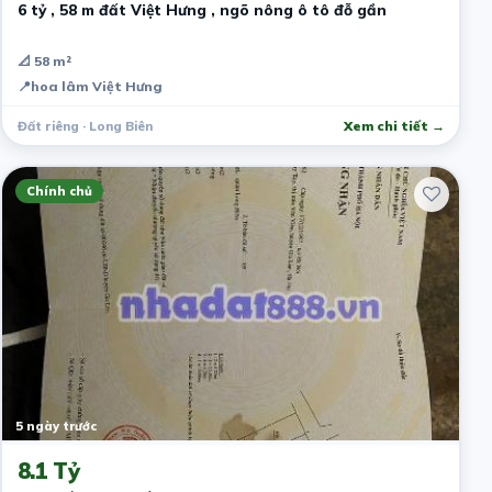
6 tỷ , 58 m đất Việt Hưng , ngõ nông ô tô đỗ gần
📐 58 m²
📍
hoa lâm Việt Hưng
Đất riêng · Long Biên
Xem chi tiết →
Chính chủ
5 ngày trước
8.1 Tỷ