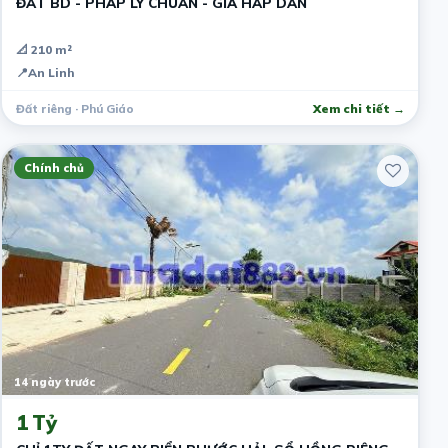
ĐẤT BD - PHÁP LÝ CHUẨN - GIÁ HẤP DẪN
📐 210 m²
📍
An Linh
Đất riêng · Phú Giáo
Xem chi tiết →
Chính chủ
14 ngày trước
1 Tỷ