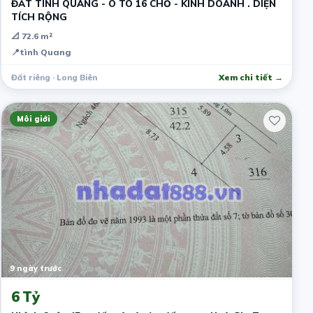
ĐẤT TÌNH QUANG - Ô TÔ 16 CHỖ - KINH DOANH . DIỆN
TÍCH RỘNG
📐 72.6 m²
📍
tình Quang
Đất riêng · Long Biên
Xem chi tiết →
Môi giới
9 ngày trước
6 Tỷ