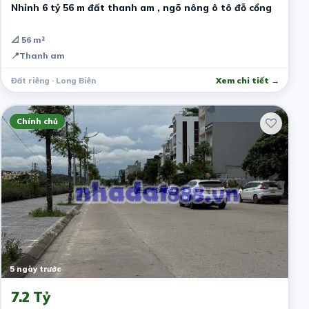
Nhỉnh 6 tỷ 56 m đất thanh am , ngõ nông ô tô đỗ cổng
📐 56 m²
📍
Thanh am
Đất riêng · Long Biên
Xem chi tiết →
Chính chủ
5 ngày trước
7.2 Tỷ