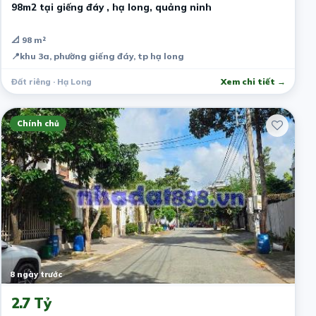
98m2 tại giếng đáy , hạ long, quảng ninh
📐 98 m²
📍
khu 3a, phường giếng đáy, tp hạ long
Đất riêng · Hạ Long
Xem chi tiết →
Chính chủ
8 ngày trước
2.7 Tỷ