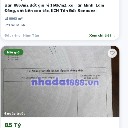
Bán 8863m2 đất giá rẻ 160k/m2, xã Tân Minh, Lâm
Đồng, sát bên cao tốc, KCN Tân Đức Sonadezi
📐 8863 m²
📍
Tân Minh
Đất riêng · Hàm Tân
Xem chi tiết →
Môi giới
4 ngày trước
8.5 Tỷ