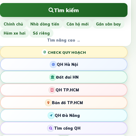
Tìm kiếm
Chính chủ
Nhà dòng tiền
Căn hộ mới
Gần sân bay
Hẻm xe hơi
Sổ riêng
Tìm nâng cao →
CHECK QUY HOẠCH
QH Hà Nội
Đất đai HN
QH TP.HCM
Bản đồ TP.HCM
QH Đà Nẵng
Tìm cổng QH