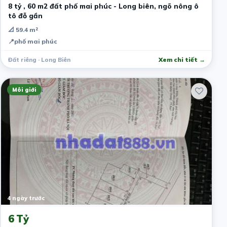
8 tỷ , 60 m2 đất phố mai phúc - Long biên, ngõ nông ô
tô đỗ gần
📐 59.4 m²
📍
phố mai phúc
Đất riêng · Long Biên
Xem chi tiết →
Môi giới
4 ngày trước
6 Tỷ