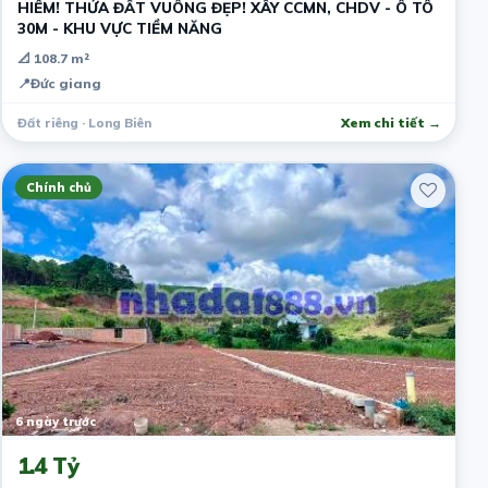
HIẾM! THỬA ĐẤT VUÔNG ĐẸP! XÂY CCMN, CHDV - Ô TÔ
30M - KHU VỰC TIỀM NĂNG
📐 108.7 m²
📍
Đức giang
Đất riêng · Long Biên
Xem chi tiết →
Chính chủ
6 ngày trước
1.4 Tỷ