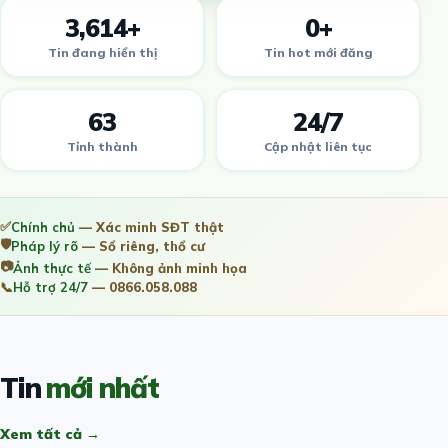
3,614+
0+
Tin đang hiển thị
Tin hot mới đăng
63
24/7
Tỉnh thành
Cập nhật liên tục
✅
Chính chủ
— Xác minh SĐT thật
🛡️
Pháp lý rõ
— Sổ riêng, thổ cư
📷
Ảnh thực tế
— Không ảnh minh họa
📞
Hỗ trợ 24/7
— 0866.058.088
Tin
mới nhất
Xem tất cả →