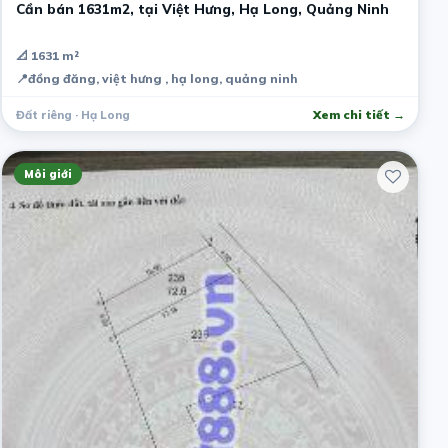
Cần bán 1631m2, tại Việt Hưng, Hạ Long, Quảng Ninh
📐 1631 m²
📍
đồng đăng, việt hưng , hạ long, quảng ninh
Đất riêng · Hạ Long
Xem chi tiết →
Môi giới