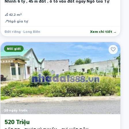
Nhỉnh 6 tỷ , 45 m đất . ô tô vào đất ngay Ngô Gia Tự
📐 42.2 m²
📍
Ngô gia tự
Đất riêng · Long Biên
Xem chi tiết →
Môi giới
10 ngày trước
520 Triệu