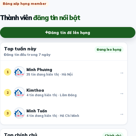
Bảng xếp hạng member
Thành viên
đăng tin nổi bật
Đăng tin để lên hạng
Top tuần này
Đang leo hạng
Đăng tin đều trong 7 ngày
Minh Phương
→
1
35 tin đang hiển thị · Hà Nội
Kimthoa
→
2
4 tin đang hiển thị · Lâm Đồng
Minh Tuấn
→
3
4 tin đang hiển thị · Hồ Chí Minh
Top chính chủ
Chính chủ