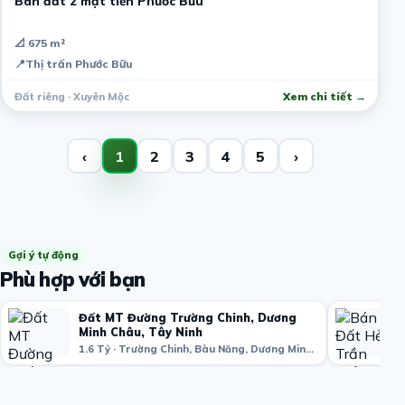
Bán đất 2 mặt tiền Phước Bữu
📐 675 m²
📍
Thị trấn Phước Bữu
Đất riêng · Xuyên Mộc
Xem chi tiết →
‹
1
2
3
4
5
›
Gợi ý tự động
Phù hợp với bạn
Đất MT Đường Trường Chinh, Dương
Minh Châu, Tây Ninh
1.6 Tỷ · Trường Chinh, Bàu Năng, Dương Minh Châu, Tây Ninh, Vietnam