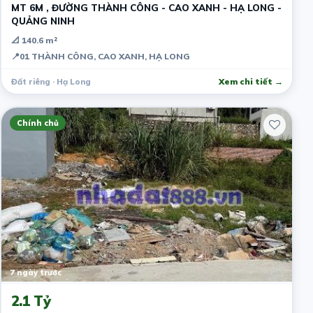
MT 6M , ĐƯỜNG THÀNH CÔNG - CAO XANH - HẠ LONG -
QUẢNG NINH
📐 140.6 m²
📍
01 THÀNH CÔNG, CAO XANH, HẠ LONG
Đất riêng · Hạ Long
Xem chi tiết →
Chính chủ
7 ngày trước
2.1 Tỷ