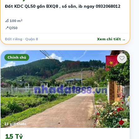
Đất KDC QL50 gần BXQ8 , sổ sẵn, ib ngay 0932068012
📐 100 m²
📍
Ql50
Đất riêng · Quận 8
Xem chi tiết →
Chính chủ
21 giờ trước
1.5 Tỷ