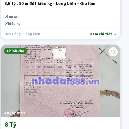
3,5 tỷ , 80 m đất kiêu kỵ - Long biên - Gia lâm
📐 80 m²
📍
kiêu kỵ
Đất riêng · Long Biên
Xem chi tiết →
Chính chủ
4 ngày trước
8 Tỷ