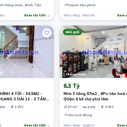
ình Hưng Hoà , Bình Tân
📍
Huỳnh tấn phát
Tân
Xem chi tiết →
Nhà riêng · Nhà Bè
Xem c
Môi giới
2 tháng trước
6.3 Tỷ
ỈNH 4 TỎI - 34.5M2 -
Nhà 3 tầng 67m2 , 4Pn tân hoà
NGANG 3 DÀI 12 - 2 TẦNG
QUận 6 kế chợ phú lâm
🚿 2 WC
📐 67 m²
🚿 3 WC
 PN
🛏 4 PN
📍
tân hoà đông
8
Xem chi tiết →
Nhà riêng · Quận 6
Xem c