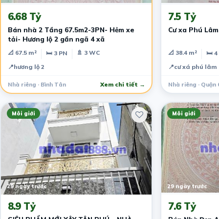
6.68 Tỷ
7.5 Tỷ
Bán nhà 2 Tầng 67.5m2-3PN- Hẻm xe
Cư xa Phú Lâm
tải- Hương lộ 2 gần ngã 4 xã
📐 67.5 m²
🚿 3 WC
📐 38.4 m²
🛏 3 PN
🛏 4
📍
hương lộ 2
📍
cư xá phú lâm
Nhà riêng · Bình Tân
Xem chi tiết →
Nhà riêng · Quận 
Môi giới
Môi giới
29 ngày trước
29 ngày trước
8.9 Tỷ
7.6 Tỷ