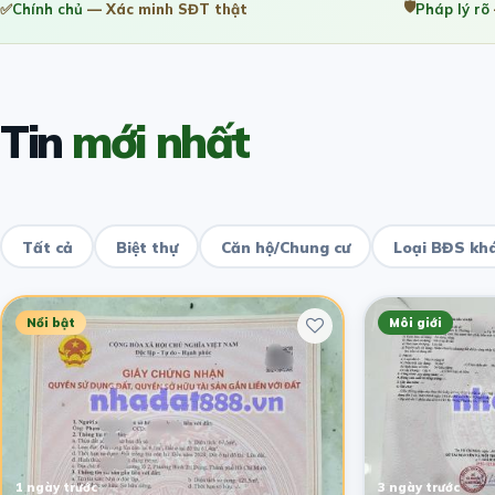
🛡️
✅
Chính chủ
— Xác minh SĐT thật
Pháp lý rõ
Tin
mới nhất
Tất cả
Biệt thự
Căn hộ/Chung cư
Loại BĐS kh
Nổi bật
Môi giới
1 ngày trước
3 ngày trước