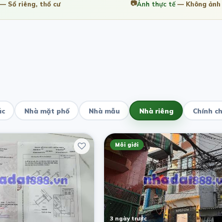
📷
— Sổ riêng, thổ cư
Ảnh thực tế
— Không ảnh 
ác
Nhà mặt phố
Nhà mẫu
Nhà riêng
Chính c
Môi giới
3 ngày trước