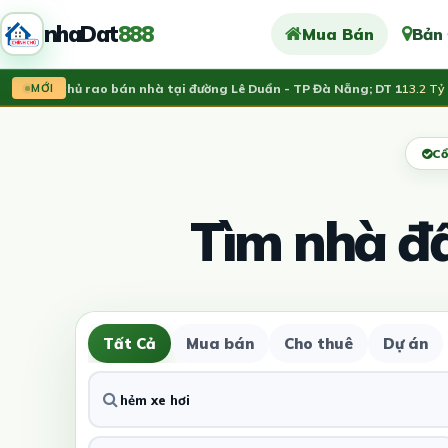
nhaDat
888
Mua Bán
Bản
ính chủ rao bán nhà tại đường Lê Duẩn - TP Đà Nẵng; DT 1
13.2 Tỷ
MỚI
Cổ
Tìm nhà đ
Tất Cả
Mua bán
Cho thuê
Dự án