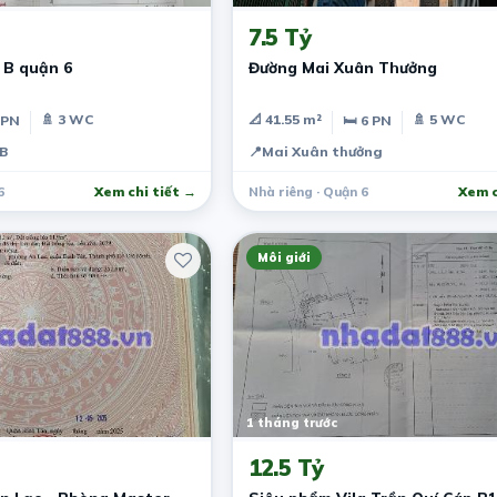
7.5 Tỷ
 B quận 6
Đường Mai Xuân Thưởng
🚿 3 WC
📐 41.55 m²
🚿 5 WC
 PN
🛏 6 PN
 B
📍
Mai Xuân thưởng
6
Xem chi tiết →
Nhà riêng · Quận 6
Xem c
Môi giới
1 tháng trước
12.5 Tỷ