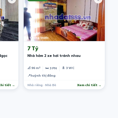
3 tháng trước
7 Tỷ
Ngọc
Nhà hẻm 2 xe hơi tránh nhau
📐 96 m²
🚿 3 WC
🛏 3 PN
📍
huỳnh thị đồng
hi tiết →
Nhà riêng · Nhà Bè
Xem chi tiết →