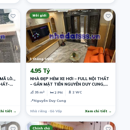
Môi giới
3 tháng trước
4.95 Tỷ
MÃ LÒ._
NHÀ ĐẸP HẺM XE HƠI – FULL NỘI THẤT
THẤT-
– GẦN MẶT TIỀN NGUYỄN DUY CUNG,
GÒ VẤP
📐 35 m²
🚿 2 WC
🛏 2 PN
📍
Nguyễn Duy Cung
hi tiết →
Nhà riêng · Gò Vấp
Xem chi tiết →
Chính chủ