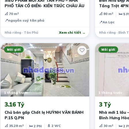
SIÊU PHẨM MỚI XÂY TÂN PHÚ – NHÀ
Bán Nhà Đẹp A
PHỐ TÂN CỔ ĐIỂN- KIẾN TRÚC CHÂU ÂU
Tầng Trệt 4PN
📐 70 m²
📐 80 m²
🛏 5 
📍
nguyễn suý tân phú
📍
An Lạc
Nhà riêng · Tân Phú
Xem chi tiết →
Nhà riêng · Bình 
Môi giới
Môi giới
1 tháng trước
1 tháng trước
3.16 Tỷ
3 Tỷ
Chủ bán gấp Chốt lẹ HUỲNH VĂN BÁNH
Nhà mới 1 lầu 
P.15 Q.PN
Bình Hưng Hòa
📐 35.28 m²
🚿 2 WC
📐 30 m²
🛏 2 PN
🛏 2 