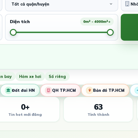
Tất cả quận/huyện
Diện tích
0m² - 4000m²+
ân bay
Hẻm xe hơi
Sổ riêng
Đất đai HN
QH TP.HCM
Bản đồ TP.HCM
0+
63
Tin hot mới đăng
Tỉnh thành