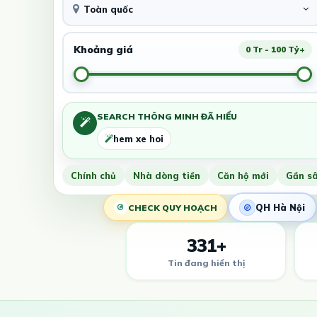
Toàn quốc
Khoảng giá
0 Tr - 100 Tỷ+
SEARCH THÔNG MINH ĐÃ HIỂU
hem xe hoi
Chính chủ
Nhà dòng tiền
Căn hộ mới
Gần s
QH Hà Nội
CHECK QUY HOẠCH
331+
Tin đang hiển thị