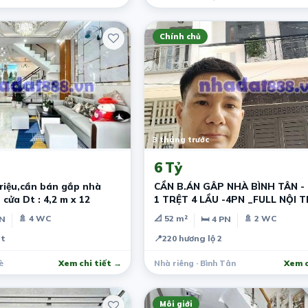
Chính chủ
3 tháng trước
6 Tỷ
riệu,cần bán gắp nhà
CẦN B.ÁN GÂP NHÀ BÌNH TÂN - 
cửa Dt : 4,2 m x 12
1 TRỆT 4 LẦU -4PN _FULL NỘI 
HẺM XE HƠI
🚿 4 WC
📐 52 m²
🚿 2 WC
PN
🛏 4 PN
át
📍
220 hương lộ 2
è
Xem chi tiết →
Nhà riêng · Bình Tân
Xem c
Môi giới