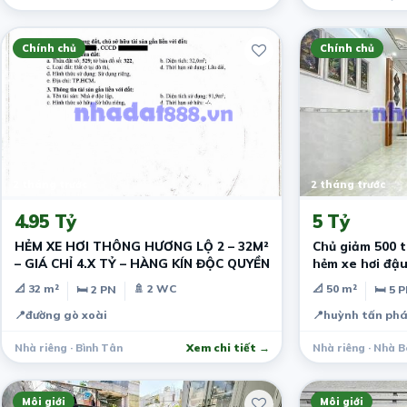
Chính chủ
Chính chủ
2 tháng trước
2 tháng trước
4.95 Tỷ
5 Tỷ
HẺM XE HƠI THÔNG HƯƠNG LỘ 2 – 32M²
Chủ giảm 500 t
– GIÁ CHỈ 4.X TỶ – HÀNG KÍN ĐỘC QUYỀN
hẻm xe hơi đậu 
📐 32 m²
🚿 2 WC
📐 50 m²
🛏 2 PN
🛏 5 
📍
đường gò xoài
📍
huỳnh tấn ph
Nhà riêng · Bình Tân
Xem chi tiết →
Nhà riêng · Nhà B
Môi giới
Môi giới