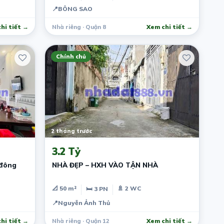
📍
BÔNG SAO
hi tiết →
Nhà riêng · Quận 8
Xem chi tiết →
Chính chủ
2 tháng trước
3.2 Tỷ
 đông
NHÀ ĐẸP – HXH VÀO TẬN NHÀ
📐 50 m²
🚿 2 WC
🛏 3 PN
📍
Nguyễn Ảnh Thủ
hi tiết →
Nhà riêng · Quận 12
Xem chi tiết →