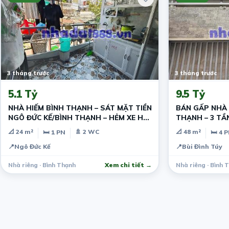
3 tháng trước
3 tháng trước
5.1 Tỷ
9.5 Tỷ
NHÀ HIẾM BÌNH THẠNH – SÁT MẶT TIỀN
BÁN GẤP NHÀ B
NGÔ ĐỨC KẾ/BÌNH THẠNH – HẺM XE HƠI
THẠNH – 3 TẦN
– NHỈNH 5 TỶ
9 TỶ
📐 24 m²
🚿 2 WC
📐 48 m²
🛏 1 PN
🛏 4 
📍
Ngô Đức Kế
📍
Bùi Đình Túy
Nhà riêng · Bình Thạnh
Xem chi tiết →
Nhà riêng · Bình 