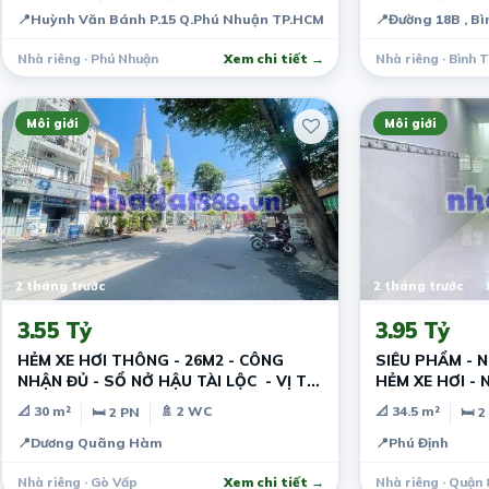
📍
Huỳnh Văn Bánh P.15 Q.Phú Nhuận TP.HCM
📍
Đường 18B , B
Nhà riêng · Phú Nhuận
Xem chi tiết →
Nhà riêng · Bình 
Môi giới
Môi giới
2 tháng trước
2 tháng trước
3.55 Tỷ
3.95 Tỷ
HẺM XE HƠI THÔNG - 26M2 - CÔNG
SIÊU PHẨM - NH
NHẬN ĐỦ - SỔ NỞ HẬU TÀI LỘC - VỊ TRÍ
HẺM XE HƠI - 
ĐẸP
- 2PN,2WC
📐 30 m²
🚿 2 WC
📐 34.5 m²
🛏 2 PN
🛏 2
📍
Dương Quãng Hàm
📍
Phú Định
Nhà riêng · Gò Vấp
Xem chi tiết →
Nhà riêng · Quận 