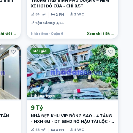
1 Bình
TRUNG TÂM BÌNH PHÚ QUẬN 6 – HẺM
XE HƠI ĐỖ CỬA - CHỈ 8.5T
📐 64 m²
🚿 2 WC
🛏 2 PN
📍
Hậu Giang ,Q11
hi tiết →
Nhà riêng · Quận 6
Xem chi tiết →
Môi giới
2 tháng trước
9 Tỷ
 TẤN
NHÀ ĐẸP KHU VIP BÔNG SAO - 4 TẦNG
- HXH 6M - DT 63M2 NỞ HẬU TÀI LỘC -
HOÀN CÔNG
📐 63 m²
🚿 4 WC
🛏 4 PN