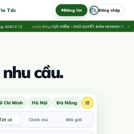
in Tức
Đăng tin
Đăng nhập
×
á
2.6 Tỷ
Vừa đăng:
CỰC HIẾM - CHỦ QUYẾT BÁN NHANH ! 90M² THỔ 
 nhu cầu.
ồ Chí Minh
Hà Nội
Đà Nẵng
Tất cả
Chính chủ
Môi giới