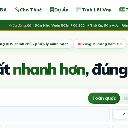
 Đồ
Cho Thuê
Dự Án
Tính Lãi Vay
T
Vừa đăng:
Cần Bán Nhà Vườn 503m² Có 100m² Thổ Cư, Sân Vườn Rộng, Gi
ng BĐS chính chủ - pháp lý minh bạch
328
người đang xem tin
ất
nhanh hơn
, đúng
Toàn quốc
H