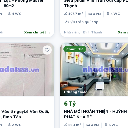
n Lạc – Phòng Master
Siêu phẩm Vila Trần Quí Cáp P1
 – 80m2
Thạnh
🚿 4 WC
📐 107.7 m²
🚿 4 WC
PN
🛏 4 PN
📍
26/8 trần quí cáp
Tân
Xem chi tiết →
Nhà riêng · Bình Thạnh
Xem c
Chính chủ
1 tháng trước
6 Tỷ
– Vào ở ngayLê Văn Quới,
NHÀ MỚI HOÀN THIỆN - HUỲNH
, Bình Tân
PHÁT NHÀ BÈ
🚿 2 WC
📐 56.4 m²
🚿 5 WC
PN
🛏 4 PN