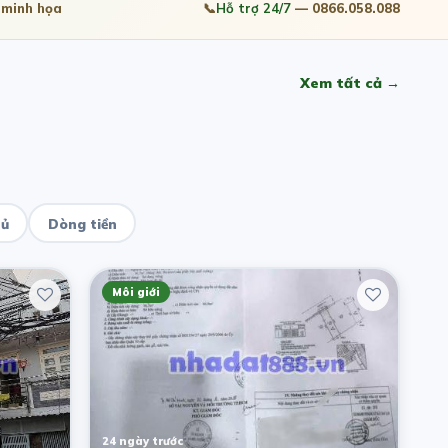
minh họa
📞
Hỗ trợ 24/7
— 0866.058.088
Xem tất cả →
hủ
Dòng tiền
Môi giới
24 ngày trước