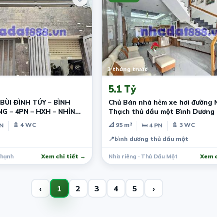
3 tháng trước
5.1 Tỷ
ÙI ĐÌNH TÚY – BÌNH
Chủ Bán nhà hẻm xe hơi đường 
G – 4PN – HXH – NHỈNH
Thạch thủ dầu một Bình Dương
🚿 4 WC
📐 95 m²
🚿 3 WC
PN
🛏 4 PN
📍
bình dương thủ dầu một
Thạnh
Xem chi tiết →
Nhà riêng · Thủ Dầu Một
Xem c
‹
1
2
3
4
5
›