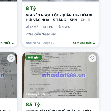
8 Tỷ
NGUYỄN NGỌC LỘC -QUẬN 10 – HẺM XE
HƠI VÀO NHÀ – 5 TẦNG – 5PN – CHỈ 8
T.Ỷ
📐 37 m²
🚿 4 WC
🛏 5 PN
📍
Nguyễn Ngọc Lộc
hi tiết →
Nhà riêng · Quận 10
Xem chi tiết →
Môi giới
1 tháng trước
8.5 Tỷ