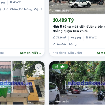
🚿 6 WC
0 PN
t, Hải Châu, Đà Nẵng, Việt Nam
1 năm trước
10.499 Tỷ
Nhà 5 tầng mặt tiền đường tôn 
thắng quận liên chiểu
📐 79.9 m²
🚿 5 WC
🛏 5 PN
📍
tôn đức thắng
hâu
Xem chi tiết →
Nhà riêng · Liên Chiểu
Xem c
Môi giới
2 năm trước