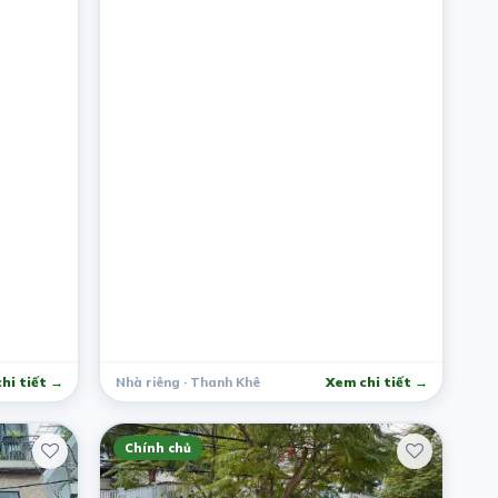
hi tiết →
Nhà riêng · Thanh Khê
Xem chi tiết →
Chính chủ