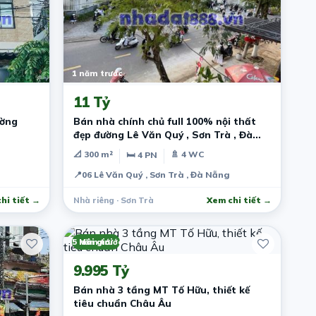
1 năm trước
11 Tỷ
ường
Bán nhà chính chủ full 100% nội thất
đẹp đường Lê Văn Quý , Sơn Trà , Đà
Nẵng
📐 300 m²
🚿 4 WC
🛏 4 PN
📍
06 Lê Văn Quý , Sơn Trà , Đà Nẵng
hi tiết →
Nhà riêng · Sơn Trà
Xem chi tiết →
5 năm trước
Môi giới
9.995 Tỷ
Bán nhà 3 tầng MT Tố Hữu, thiết kế
tiêu chuẩn Châu Âu