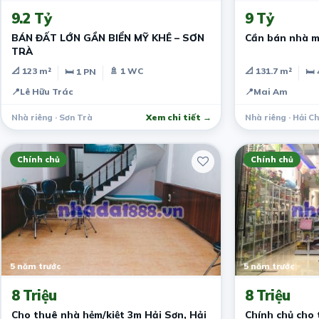
9.2 Tỷ
9 Tỷ
BÁN ĐẤT LỚN GẦN BIỂN MỸ KHÊ – SƠN
Cần bán nhà m
TRÀ
📐 123 m²
🚿 1 WC
📐 131.7 m²
🛏 1 PN
🛏 
📍
Lê Hữu Trác
📍
Mai Am
Nhà riêng · Sơn Trà
Xem chi tiết →
Nhà riêng · Hải C
Chính chủ
Chính chủ
5 năm trước
5 năm trước
8 Triệu
8 Triệu
Cho thuê nhà hẻm/kiệt 3m Hải Sơn, Hải
Chính chủ cho 