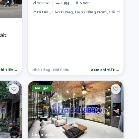
📐 100 m²
🚿 5 WC
🛏 4 PN
📍
Tố Hữu, Hòa Cường, Hòa Cường Nam, Hải Châu, Đà N
đức
hi tiết →
Nhà riêng · Hải Châu
Xem chi tiết →
Môi giới
1 năm trước