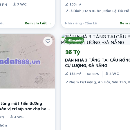
🚿 7 WC
📐 100 m²
6 PN
📍
Lê Đỉnh, Hòa Xuân, Cẩm Lệ, Đà N
hâu
Xem chi tiết →
Nhà riêng · Cẩm Lệ
Xem c
6 năm trước
Môi giới
16 Tỷ
BÁN NHÀ 3 TẦNG TẠI CẦU RỒN
CỰ LƯỢNG, ĐÀ NẴNG
📐 134 m²
🚿 4 WC
🛏 3 PN
📍
Phạm Cự Lượng, An Hải, Sơn Trà,
 tâng mặt tiền đường
ân vị trí víp sát chợ hoà
🚿 4 WC
 PN
chân