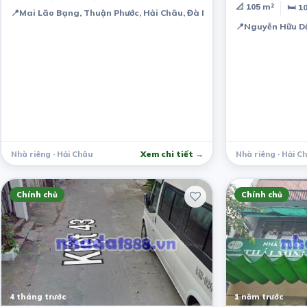
📐 105 m²
🛏 1
📍
Mai Lão Bạng, Thuận Phước, Hải Châu, Đà Nẵng, Việt Nam
📍
Nguyễn Hữu Dậ
Nhà riêng · Hải Châu
Xem chi tiết →
Nhà riêng · Hải C
Chính chủ
Chính chủ
4 tháng trước
1 năm trước