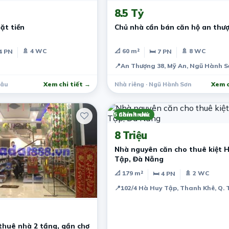
8.5 Tỷ
ặt tiền
Chủ nhà cần bán căn hộ an thư
🚿 4 WC
📐 60 m²
🚿 8 WC
4 PN
🛏 7 PN
📍
An Thượng 38, Mỹ An, Ngũ Hành S
hâu
Xem chi tiết →
Nhà riêng · Ngũ Hành Sơn
Xem c
5 năm trước
Chính chủ
8 Triệu
Nhà nguyên căn cho thuê kiệt 
Tập, Đà Nẵng
📐 179 m²
🚿 2 WC
🛏 4 PN
📍
102/4 Hà Huy Tập, Thanh Khê, Q.
thuê nhà 2 tầng, gần chợ