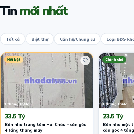
Tin
mới nhất
Tất cả
Biệt thự
Căn hộ/Chung cư
Loại BĐS kh
Nổi bật
Chính chủ
3 tháng trước
4 tháng trước
33.5 Tỷ
23.5 Tỷ
Bán nhà trung tâm Hải Châu – căn gốc
Bán nhà mặt t
4 tầng thang máy
căn góc 4 tầng