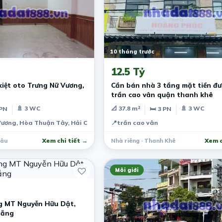
10 tháng trước
12.5 Tỷ
iệt oto Trưng Nữ Vương,
Cần bán nhà 3 tầng mặt tiền đ
trần cao vân quận thanh khê
🚿 3 WC
📐 37.8 m²
🚿 3 WC
 PN
🛏 3 PN
Vương, Hòa Thuận Tây, Hải Châu, Đà Nẵng, Việt Nam
📍
trần cao vân
hâu
Xem chi tiết →
Nhà riêng · Thanh Khê
Xem c
Môi giới
g MT Nguyễn Hữu Dật,
Nẵng