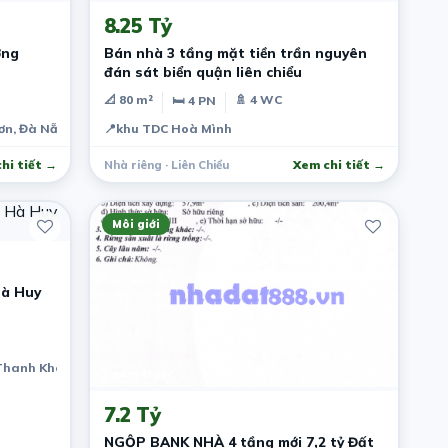
8.25 Tỷ
ợng
Bán nhà 3 tầng mặt tiền trần nguyên
đán sát biển quận liên chiểu
📐 80 m²
🚿 4 WC
🛏 4 PN
ơn, Đà Nẵng, Việt Nam
📍
khu TDC Hoà Mình
hi tiết →
Nhà riêng · Liên Chiểu
Xem chi tiết →
Môi giới
Hà Huy
 Thanh Khê, Đà Nẵng, Việt Nam
2 năm trước
7.2 Tỷ
NGỘP BANK NHÀ 4 tầng mới 7,2 tỷ Đất