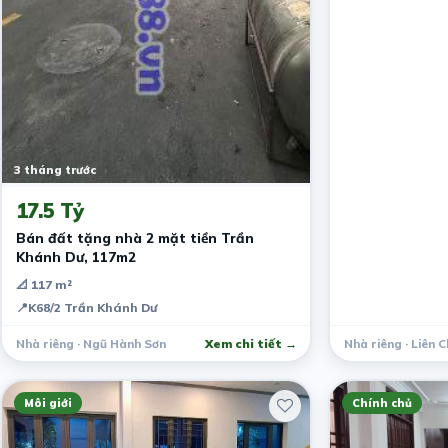
3 tháng trước
17.5 Tỷ
Bán đất tặng nhà 2 mặt tiền Trần
Khánh Dư, 117m2
📐 117 m²
📍
K68/2 Trần Khánh Dư
Nhà riêng · Ngũ Hành Sơn
Xem chi tiết →
Nhà riêng · Liên C
Môi giới
Chính chủ