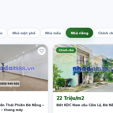
ác
Nhà mặt phố
Nhà mẫu
Nhà riêng
Chính c
Chính chủ
5 năm trước
22 Triệu/m2
iền Thái Phiên Đà Nẵng –
Đất KDC Nam cầu Cẩm Lệ, Đà N
 – thang máy