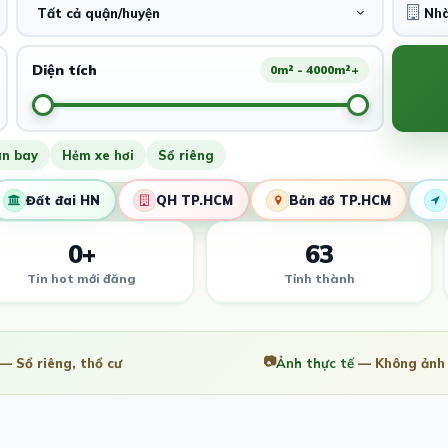
Tất cả quận/huyện
Diện tích
0m² - 4000m²+
ân bay
Hẻm xe hơi
Sổ riêng
Đất đai HN
QH TP.HCM
Bản đồ TP.HCM
0+
63
Tin hot mới đăng
Tỉnh thành
📷
— Sổ riêng, thổ cư
Ảnh thực tế
— Không ảnh 