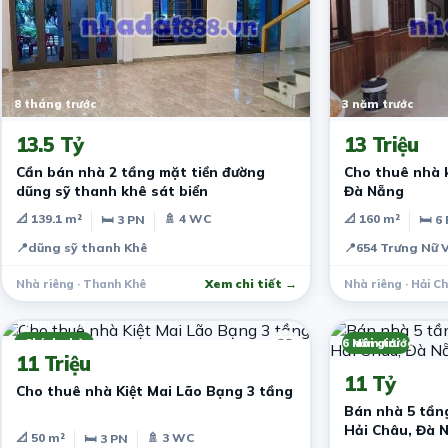
8 tháng trước
3 năm trước
13.5 Tỷ
13 Triệu
Cần bán nhà 2 tầng mặt tiền đường
Cho thuê nhà k
dũng sỹ thanh khê sát biển
Đà Nẵng
📐 139.1 m²
🚿 4 WC
📐 160 m²
🛏 3 PN
🛏 6
📍
dũng sỹ thanh Khê
📍
654 Trưng Nữ 
Nhà riêng · Thanh Khê
Xem chi tiết →
Nhà riêng · Hải C
3 năm trước
Chính chủ
6 năm trước
Môi giới
11 Triệu
11 Tỷ
Cho thuê nhà Kiệt Mai Lão Bạng 3 tầng
Bán nhà 5 tần
Hải Châu, Đà 
📐 50 m²
🚿 3 WC
🛏 3 PN