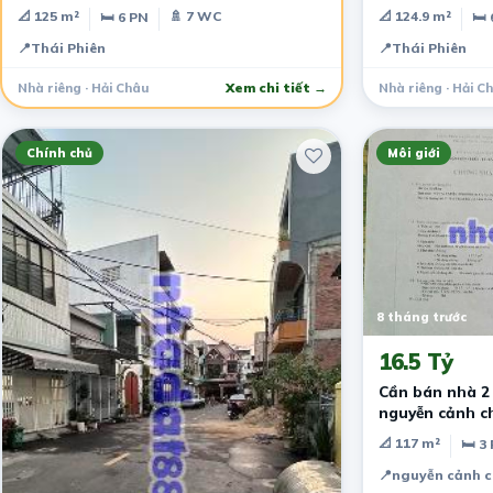
📐 125 m²
🚿 7 WC
📐 124.9 m²
🛏 6 PN
🛏 
📍
Thái Phiên
📍
Thái Phiên
Nhà riêng · Hải Châu
Xem chi tiết →
Nhà riêng · Hải C
Chính chủ
Môi giới
8 tháng trước
16.5 Tỷ
Cần bán nhà 2
nguyễn cảnh ch
khánh
📐 117 m²
🛏 3
📍
nguyễn cảnh 