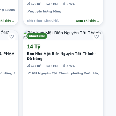
📐 176 m²
🚿 5 WC
🛏 5 PN
ẵng 550000, Vietnam
📍
nguyễn lương bằng
hi tiết →
Nhà riêng · Liên Chiểu
Xem chi tiết →
6 năm trước
Chính chủ
14 Tỷ
G, PHẠM
Bán Nhà Mặt Biển Nguyễn Tất Thành-
Đà Nẵng
📐 125 m²
🚿 4 WC
🛏 8 PN
 Đà Nẵng, Việt Nam
📍
1081 Nguyễn Tất Thành, phường Xuân Hà, quận Tha