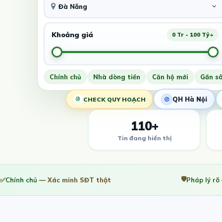
Đà Nẵng
Khoảng giá
0 Tr - 100 Tỷ+
Chính chủ
Nhà dòng tiền
Căn hộ mới
Gần s
QH Hà Nội
CHECK QUY HOẠCH
110+
Tin đang hiển thị
🛡️
✅
Chính chủ
— Xác minh SĐT thật
Pháp lý rõ