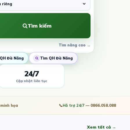
Tìm kiếm
Tìm nâng cao →
QH Đà Nẵng
Tìm QH Đà Nẵng
24/7
Cập nhật liên tục
minh họa
📞
Hỗ trợ 24/7
— 0866.058.088
Xem tất cả →