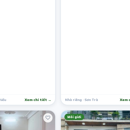
hiểu
Xem chi tiết →
Nhà riêng · Sơn Trà
Xem c
Môi giới