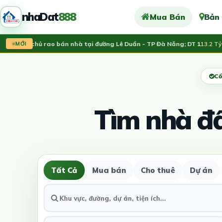
nhaDat
888
Mua Bán
Bản
Chính chủ rao bán nhà tại đường Lê Duẩn - TP Đà Nẵng; DT 1
13.2 Tỷ
MỚI
Cổ
Tìm nhà đ
Tất Cả
Mua bán
Cho thuê
Dự án