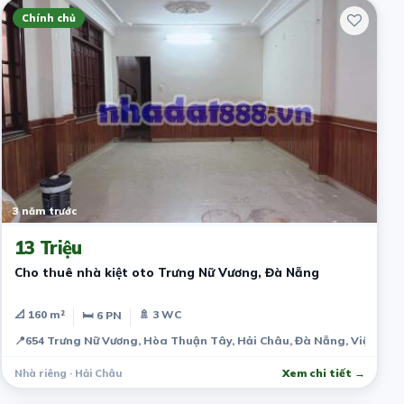
Chính chủ
3 năm trước
13 Triệu
Cho thuê nhà kiệt oto Trưng Nữ Vương, Đà Nẵng
📐 160 m²
🚿 3 WC
🛏 6 PN
📍
654 Trưng Nữ Vương, Hòa Thuận Tây, Hải Châu, Đà Nẵng, Việt Na
Nhà riêng · Hải Châu
Xem chi tiết →