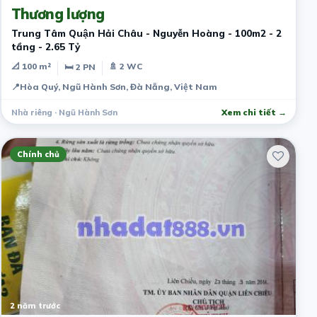
Thương lượng
Trung Tâm Quận Hải Châu - Nguyễn Hoàng - 100m2 - 2
tầng - 2.65 Tỷ
📐 100 m²
🚿 2 WC
🛏 2 PN
📍
Hòa Quý, Ngũ Hành Sơn, Đà Nẵng, Việt Nam
Nhà riêng · Ngũ Hành Sơn
Xem chi tiết →
Chính chủ
2 năm trước