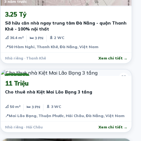
3 năm trước
3.25 Tỷ
Sỡ hữu căn nhà ngay trung tâm Đà Nẵng - quận Thanh
Khê - 100% nội thất
📐 36.4 m²
🚿 2 WC
🛏 3 PN
📍
50 Hàm Nghi, Thanh Khê, Đà Nẵng, Việt Nam
Nhà riêng · Thanh Khê
Xem chi tiết →
3 năm trước
Chính chủ
11 Triệu
Cho thuê nhà Kiệt Mai Lão Bạng 3 tầng
📐 50 m²
🚿 3 WC
🛏 3 PN
📍
Mai Lão Bạng, Thuận Phước, Hải Châu, Đà Nẵng, Việt Nam
Nhà riêng · Hải Châu
Xem chi tiết →