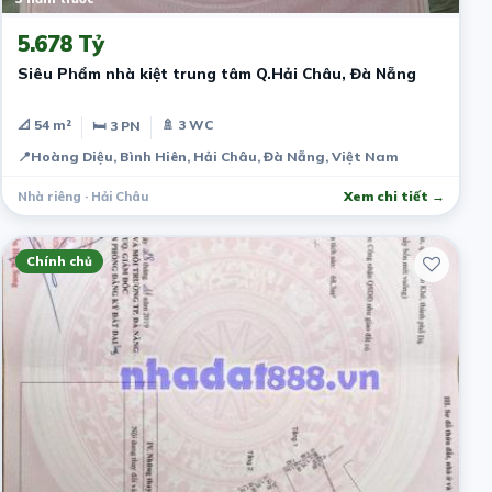
5.678 Tỷ
Siêu Phẩm nhà kiệt trung tâm Q.Hải Châu, Đà Nẵng
📐 54 m²
🚿 3 WC
🛏 3 PN
📍
Hoàng Diệu, Bình Hiên, Hải Châu, Đà Nẵng, Việt Nam
Nhà riêng · Hải Châu
Xem chi tiết →
Chính chủ