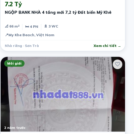
7.2 Tỷ
NGỘP BANK NHÀ 4 tầng mới 7,2 tỷ Đất biển Mỹ Khê
📐 66 m²
🚿 3 WC
🛏 4 PN
📍
My Khe Beach, Việt Nam
Nhà riêng · Sơn Trà
Xem chi tiết →
Môi giới
2 năm trước