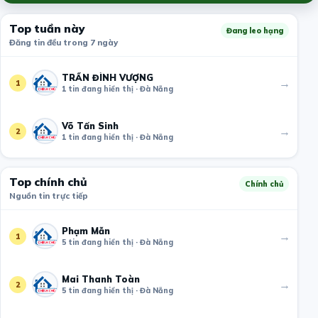
Top tuần này
Đang leo hạng
Đăng tin đều trong 7 ngày
TRẦN ĐÌNH VƯỢNG
→
1
1 tin đang hiển thị · Đà Nẵng
Võ Tấn Sinh
→
2
1 tin đang hiển thị · Đà Nẵng
Top chính chủ
Chính chủ
Nguồn tin trực tiếp
Phạm Mẫn
→
1
5 tin đang hiển thị · Đà Nẵng
Mai Thanh Toàn
→
2
5 tin đang hiển thị · Đà Nẵng