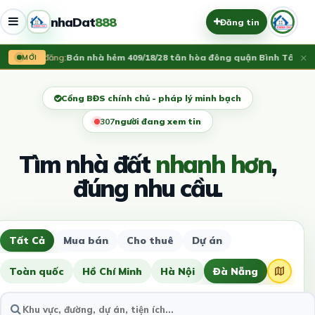
nhaDat
888
Đăng tin
×
Vừa đăng:
Bán nhà hẻm 409/18/28 tân hòa đông quận Bình Tân
3.75 
MỚI
Cổng BĐS chính chủ - pháp lý minh bạch
304
người đang xem tin
Tìm nhà đất
nhanh hơn
,
đúng nhu cầu.
Tất Cả
Mua bán
Cho thuê
Dự án
Toàn quốc
Hồ Chí Minh
Hà Nội
Đà Nẵng