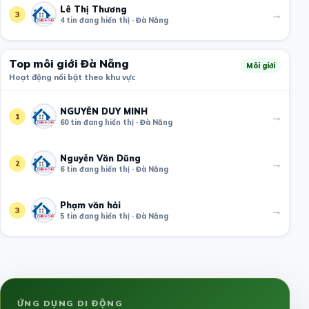
Lê Thị Thương
→
3
4 tin đang hiển thị · Đà Nẵng
Top môi giới Đà Nẵng
Môi giới
Hoạt động nổi bật theo khu vực
NGUYỄN DUY MINH
→
1
60 tin đang hiển thị · Đà Nẵng
Nguyễn Văn Dũng
→
2
6 tin đang hiển thị · Đà Nẵng
Phạm văn hải
→
3
5 tin đang hiển thị · Đà Nẵng
ỨNG DỤNG DI ĐỘNG