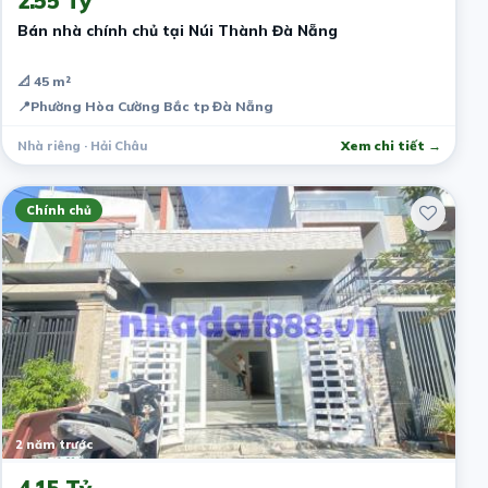
2.55 Tỷ
Bán nhà chính chủ tại Núi Thành Đà Nẵng
📐 45 m²
📍
Phường Hòa Cường Bắc tp Đà Nẵng
Nhà riêng · Hải Châu
Xem chi tiết →
Chính chủ
2 năm trước