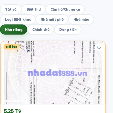
Tất cả
Biệt thự
Căn hộ/Chung cư
Loại BĐS khác
Nhà mặt phố
Nhà mẫu
Nhà riêng
Chính chủ
Dòng tiền
Nổi bật
1 năm trước
5.25 Tỷ