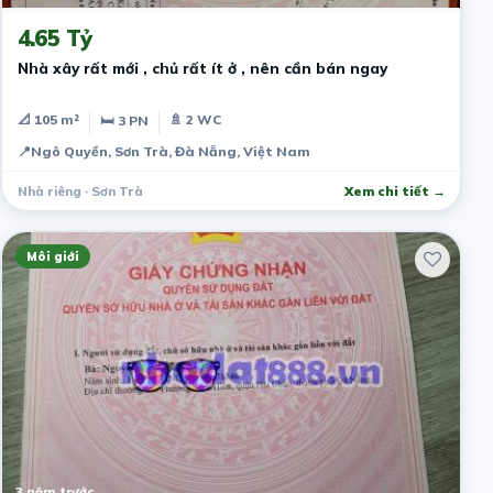
4.65 Tỷ
Nhà xây rất mới , chủ rất ít ở , nên cần bán ngay
📐 105 m²
🚿 2 WC
🛏 3 PN
📍
Ngô Quyền, Sơn Trà, Đà Nẵng, Việt Nam
Nhà riêng · Sơn Trà
Xem chi tiết →
Môi giới
3 năm trước