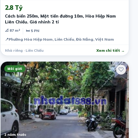
2.8 Tỷ
Cách biển 250m, Mặt tiền đường 10m, Hòa Hiệp Nam
Liên Chiểu. Giá nhỉnh 2 tỉ
📐 87 m²
🛏 5 PN
📍
Phường Hòa Hiệp Nam, Liên Chiểu, Đà Nẵng, Việt Nam
Nhà riêng · Liên Chiểu
Xem chi tiết →
Môi giới
2 năm trước