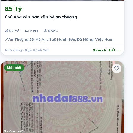
8.5 Tỷ
Chủ nhà cần bán căn hộ an thượng
📐 60 m²
🚿 8 WC
🛏 7 PN
📍
An Thượng 38, Mỹ An, Ngũ Hành Sơn, Đà Nẵng, Việt Nam
Nhà riêng · Ngũ Hành Sơn
Xem chi tiết →
Môi giới
3 năm trước