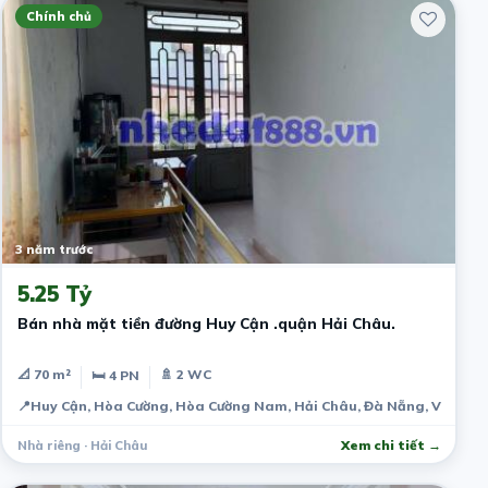
Chính chủ
3 năm trước
5.25 Tỷ
Bán nhà mặt tiền đường Huy Cận .quận Hải Châu.
📐 70 m²
🚿 2 WC
🛏 4 PN
📍
Huy Cận, Hòa Cường, Hòa Cường Nam, Hải Châu, Đà Nẵng, Việt N
Nhà riêng · Hải Châu
Xem chi tiết →