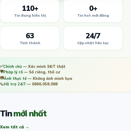
110+
0+
Tin đang hiển thị
Tin hot mới đăng
63
24/7
Tỉnh thành
Cập nhật liên tục
✅
Chính chủ
— Xác minh SĐT thật
🛡️
Pháp lý rõ
— Sổ riêng, thổ cư
📷
Ảnh thực tế
— Không ảnh minh họa
📞
Hỗ trợ 24/7
— 0866.058.088
Tin
mới nhất
Xem tất cả →