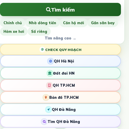
Tìm kiếm
Chính chủ
Nhà dòng tiền
Căn hộ mới
Gần sân bay
Hẻm xe hơi
Sổ riêng
Tìm nâng cao →
CHECK QUY HOẠCH
QH Hà Nội
Đất đai HN
QH TP.HCM
Bản đồ TP.HCM
QH Đà Nẵng
Tìm QH Đà Nẵng