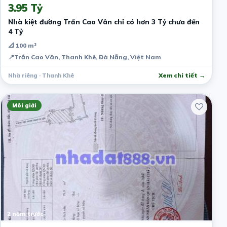
3.95 Tỷ
Nhà kiệt đường Trần Cao Vân chỉ có hơn 3 Tỷ chưa đến
4 Tỷ
📐 100 m²
📍
Trần Cao Vân, Thanh Khê, Đà Nẵng, Việt Nam
Nhà riêng · Thanh Khê
Xem chi tiết →
Môi giới
2 năm trước