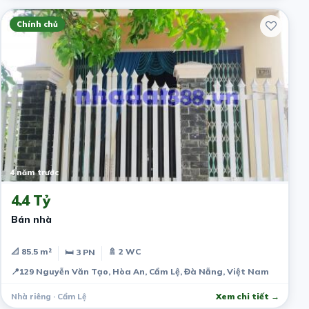
Chính chủ
4 năm trước
4.4 Tỷ
Bán nhà
📐 85.5 m²
🚿 2 WC
🛏 3 PN
📍
129 Nguyễn Văn Tạo, Hòa An, Cẩm Lệ, Đà Nẵng, Việt Nam
Nhà riêng · Cẩm Lệ
Xem chi tiết →