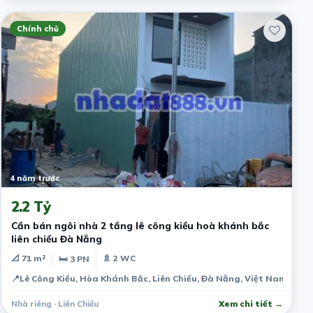
Chính chủ
4 năm trước
2.2 Tỷ
Cần bán ngôi nhà 2 tầng lê công kiều hoà khánh bắc
liên chiểu Đà Nẵng
📐 71 m²
🚿 2 WC
🛏 3 PN
📍
Lê Công Kiều, Hòa Khánh Bắc, Liên Chiểu, Đà Nẵng, Việt Nam
Nhà riêng · Liên Chiểu
Xem chi tiết →