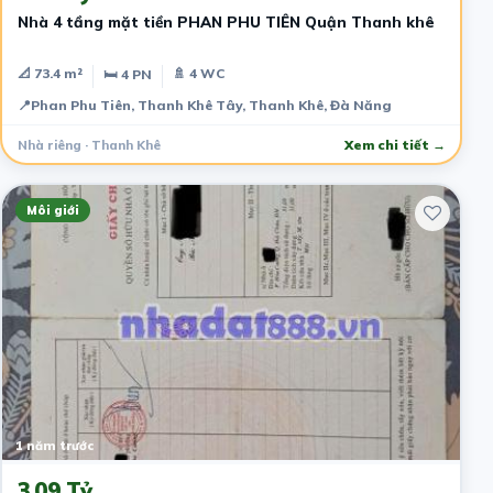
Nhà 4 tầng mặt tiền PHAN PHU TIÊN Quận Thanh khê
📐 73.4 m²
🚿 4 WC
🛏 4 PN
📍
Phan Phu Tiên, Thanh Khê Tây, Thanh Khê, Đà Năng
Nhà riêng · Thanh Khê
Xem chi tiết →
Môi giới
1 năm trước
3.09 Tỷ