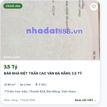
Chính chủ
4 năm trước
3.5 Tỷ
BÀN NHÀ KIỆT TRẦN CAO VÂN ĐÀ NẴNG 3,5 TỶ
📐 80 m²
🚿 2 WC
🛏 2 PN
📍
Trần Cao Vân, Thanh Khê, Đà Nẵng, Việt Nam
Nhà riêng · Thanh Khê
Xem chi tiết →