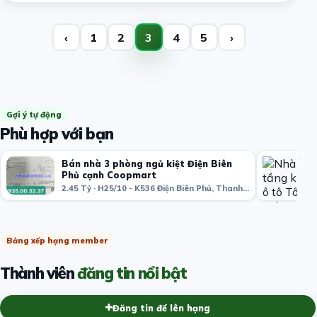
‹
1
2
3
4
5
›
Gợi ý tự động
Phù hợp với bạn
Bán nhà 3 phòng ngủ kiệt Điện Biên
Phủ cạnh Coopmart
2.45 Tỷ · H25/10 - K536 Điện Biên Phủ, Thanh Khê Đông, Thanh Khê, Đà Nẵng, Việt Nam
Bảng xếp hạng member
Thành viên
đăng tin nổi bật
Đăng tin để lên hạng