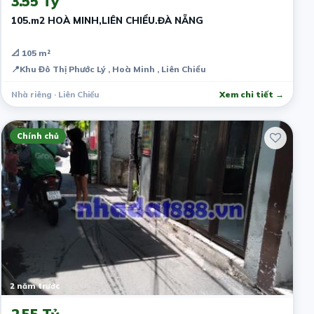
3.55 Tỷ
105.m2 HOÀ MINH,LIÊN CHIỂU.ĐÀ NẴNG
📐 105 m²
📍
Khu Đô Thị Phước Lý , Hoà Minh , Liên Chiểu
Nhà riêng · Liên Chiểu
Xem chi tiết →
Chính chủ
2 năm trước