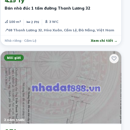
4.15 Tỷ
Bán nhà đúc 1 tấm đường Thanh Lương 32
📐 100 m²
🚿 3 WC
🛏 2 PN
📍
68 Thanh Lương 32, Hòa Xuân, Cẩm Lệ, Đà Nẵng, Việt Nam
Nhà riêng · Cẩm Lệ
Xem chi tiết →
Môi giới
2 năm trước