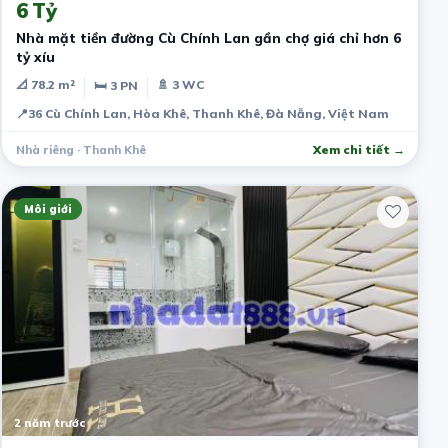
6 Tỷ
Nhà mặt tiền đường Cù Chính Lan gần chợ giá chỉ hơn 6
tỷ xíu
📐 78.2 m²
🚿 3 WC
🛏 3 PN
📍
36 Cù Chính Lan, Hòa Khê, Thanh Khê, Đà Nẵng, Việt Nam
Nhà riêng · Thanh Khê
Xem chi tiết →
Môi giới
2 năm trước