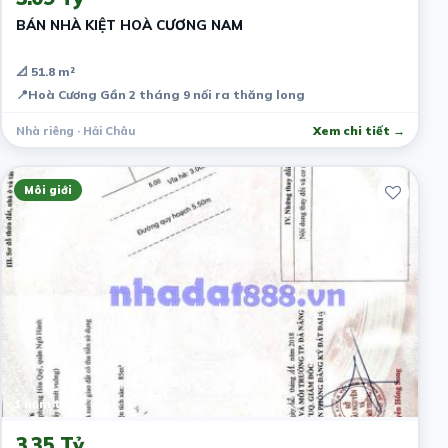
BÁN NHÀ KIỆT HOÀ CƯƠNG NAM
📐 51.8 m²
📍
Hoà Cương Gần 2 tháng 9 nối ra thăng long
Nhà riêng · Hải Châu
Xem chi tiết →
Môi giới
1 năm trước
3.35 Tỷ