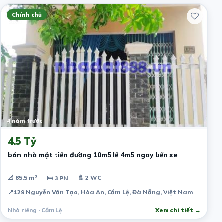
Chính chủ
4 năm trước
4.5 Tỷ
bán nhà mặt tiền đường 10m5 lề 4m5 ngay bến xe
📐 85.5 m²
🚿 2 WC
🛏 3 PN
📍
129 Nguyễn Văn Tạo, Hòa An, Cẩm Lệ, Đà Nẵng, Việt Nam
Nhà riêng · Cẩm Lệ
Xem chi tiết →