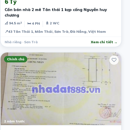
6 Tỷ
Cần bán nhà 2 mê Tân thái 1 kẹp cống Nguyễn huy
chương
📐 94.5 m²
🚿 2 WC
🛏 4 PN
📍
43 Tân Thái 1, Mân Thái, Sơn Trà, Đà Nẵng, Việt Nam
Nhà riêng · Sơn Trà
Xem chi tiết →
Chính chủ
2 năm trước