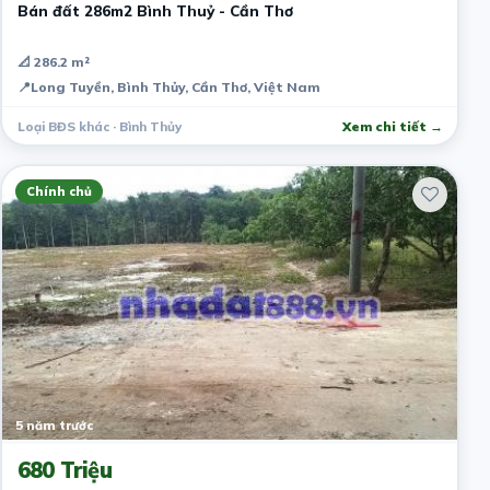
Bán đất 286m2 Bình Thuỷ - Cần Thơ
📐 286.2 m²
📍
Long Tuyền, Bình Thủy, Cần Thơ, Việt Nam
Loại BĐS khác · Bình Thủy
Xem chi tiết →
Chính chủ
5 năm trước
680 Triệu