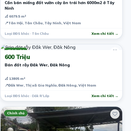
Cần bán miếng đất vườn cây ăn trái hơn 6000m2 ở Tây
Ninh
📐 6079.5 m²
📍
Tân Hội, Tân Châu, Tây Ninh, Việt Nam
Loại BĐS khác · Tân Châu
Xem chi tiết →
6 năm trước
Chính chủ
600 Triệu
Bán đất rẫy Đắk Wer, Đăk Nông
📐 13805 m²
📍
Đắk Wer, Thị xã Gia Nghĩa, Đăk Nông, Việt Nam
Loại BĐS khác · Dăk R'Lấp
Xem chi tiết →
Chính chủ