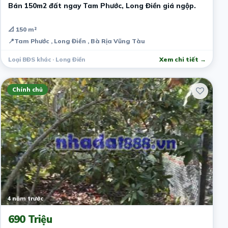
Bán 150m2 đất ngay Tam Phước, Long Điền giá ngộp.
📐 150 m²
📍
Tam Phước , Long Điền , Bà Rịa Vũng Tàu
Loại BĐS khác · Long Điền
Xem chi tiết →
Chính chủ
4 năm trước
690 Triệu