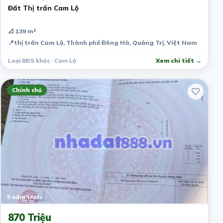
Đất Thị trấn Cam Lộ
📐 139 m²
📍
thị trấn Cam Lộ, Thành phố Đông Hà, Quảng Trị, Việt Nam
Loại BĐS khác · Cam Lộ
Xem chi tiết →
Chính chủ
5 năm trước
870 Triệu