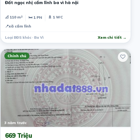
Đất ngọc nhị cẩm lĩnh ba vì hà nội
📐 110 m²
🚿 1 WC
🛏 1 PN
📍
xã cẩm lĩnh
Loại BĐS khác · Ba Vì
Xem chi tiết →
Chính chủ
3 năm trước
669 Triệu