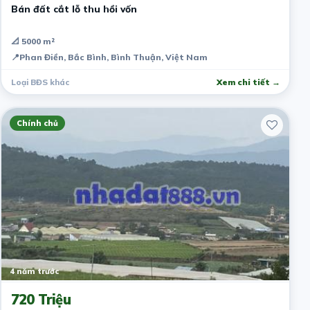
Bán đất cắt lỗ thu hồi vốn
📐 5000 m²
📍
Phan Điền, Bắc Bình, Bình Thuận, Việt Nam
Loại BĐS khác
Xem chi tiết →
Chính chủ
4 năm trước
720 Triệu