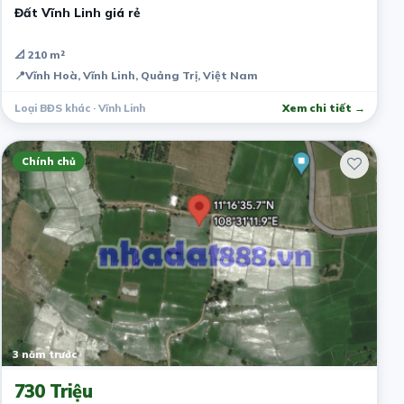
Đất Vĩnh Linh giá rẻ
📐 210 m²
📍
Vĩnh Hoà, Vĩnh Linh, Quảng Trị, Việt Nam
Loại BĐS khác · Vĩnh Linh
Xem chi tiết →
Chính chủ
3 năm trước
730 Triệu