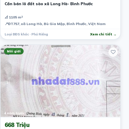
Cần bán lô đất sào xã Long Hà- Bình Phước
📐 1105 m²
📍
ĐT757, xã Long Hà, Bù Gia Mập, Bình Phước, Việt Nam
Loại BĐS khác · Phú Riềng
Xem chi tiết →
Môi giới
4 năm trước
668 Triệu