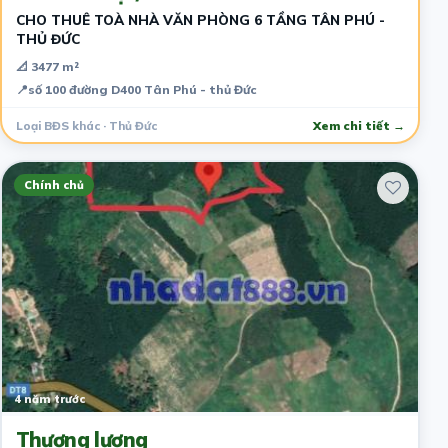
CHO THUÊ TOÀ NHÀ VĂN PHÒNG 6 TẦNG TÂN PHÚ -
THỦ ĐỨC
📐 3477 m²
📍
số 100 đường D400 Tân Phú - thủ Đức
Loại BĐS khác · Thủ Đức
Xem chi tiết →
Chính chủ
4 năm trước
Thương lượng