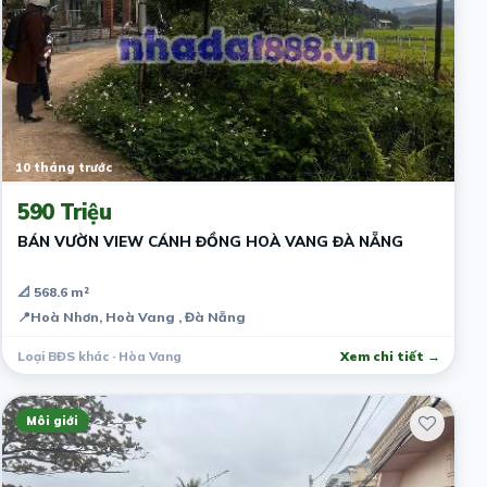
10 tháng trước
590 Triệu
BÁN VƯỜN VIEW CÁNH ĐỒNG HOÀ VANG ĐÀ NẴNG
📐 568.6 m²
📍
Hoà Nhơn, Hoà Vang , Đà Nẵng
Loại BĐS khác · Hòa Vang
Xem chi tiết →
Môi giới