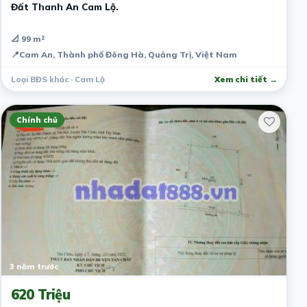
Đất Thanh An Cam Lộ.
📐 99 m²
📍
Cam An, Thành phố Đông Hà, Quảng Trị, Việt Nam
Loại BĐS khác · Cam Lộ
Xem chi tiết →
Chính chủ
3 năm trước
620 Triệu