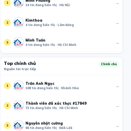
Minh Phương
→
1
24 tin đang hiển thị · Hà Nội
Kimthoa
→
2
4 tin đang hiển thị · Lâm Đồng
Minh Tuấn
→
3
4 tin đang hiển thị · Hồ Chí Minh
Top chính chủ
Chính chủ
Nguồn tin trực tiếp
Trần Anh Ngọc
→
1
108 tin đang hiển thị · Khánh Hòa
Thành viên đã xác thực #17849
→
2
72 tin đang hiển thị · Hồ Chí Minh
Nguyễn nhật cường
→
3
66 tin đang hiển thị · Đắk Lắk