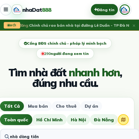
nhaDat
888
Đăng tin
×
Vừa đăng:
Chính chủ rao bán nhà tại đường Lê Duẩn - TP Đà Nẵng; D
MỚI
Cổng BĐS chính chủ - pháp lý minh bạch
293
người đang xem tin
Tìm nhà đất
nhanh hơn
,
đúng nhu cầu.
Tất Cả
Mua bán
Cho thuê
Dự án
Toàn quốc
Hồ Chí Minh
Hà Nội
Đà Nẵng