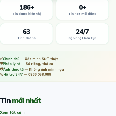
186+
0+
Tin đang hiển thị
Tin hot mới đăng
63
24/7
Tỉnh thành
Cập nhật liên tục
✅
Chính chủ
— Xác minh SĐT thật
🛡️
Pháp lý rõ
— Sổ riêng, thổ cư
📷
Ảnh thực tế
— Không ảnh minh họa
📞
Hỗ trợ 24/7
— 0866.058.088
Tin
mới nhất
Xem tất cả →