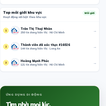
Top môi giới khu vực
Môi giới
Hoạt động nổi bật theo khu vực
Trần Thị Thuý Nhàn
→
1
250 tin đang hiển thị · Hồ Chí Minh
Thành viên đã xác thực #16026
→
2
144 tin đang hiển thị · Long An
Hoàng Mạnh Phúc
→
3
121 tin đang hiển thị · Hồ Chí Minh
ỨNG DỤNG DI ĐỘNG
Tìm nhà mọi lúc,