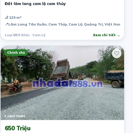
Đất lâm lang cam lộ cam thủy
📐 120 m²
📍
Lâm Lang Tân Xuân, Cam Thủy, Cam Lộ, Quảng Trị, Việt Nam
Loại BĐS khác · Cam Lộ
Xem chi tiết →
Chính chủ
3 năm trước
650 Triệu