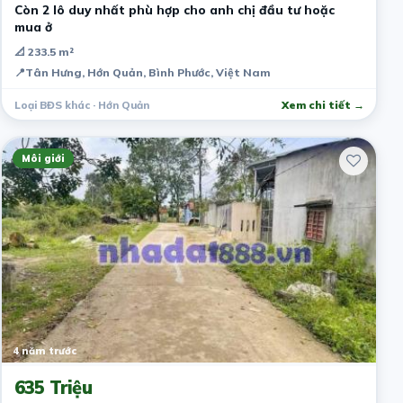
Còn 2 lô duy nhất phù hợp cho anh chị đầu tư hoặc
mua ở
📐 233.5 m²
📍
Tân Hưng, Hớn Quản, Bình Phước, Việt Nam
Loại BĐS khác · Hớn Quản
Xem chi tiết →
Môi giới
4 năm trước
635 Triệu