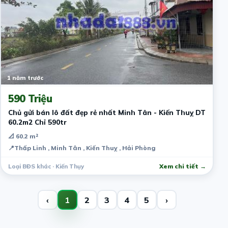
1 năm trước
590 Triệu
Chủ gửi bán lô đất đẹp rẻ nhất Minh Tân - Kiến Thuỵ DT
60.2m2 Chỉ 590tr
📐 60.2 m²
📍
Thấp Linh , Minh Tân , Kiến Thuỵ , Hải Phòng
Loại BĐS khác · Kiến Thụy
Xem chi tiết →
‹
1
2
3
4
5
›