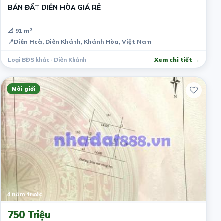
BÁN ĐẤT DIÊN HÒA GIÁ RẺ
📐 91 m²
📍
Diên Hoà, Diên Khánh, Khánh Hòa, Việt Nam
Loại BĐS khác · Diên Khánh
Xem chi tiết →
Môi giới
4 năm trước
750 Triệu