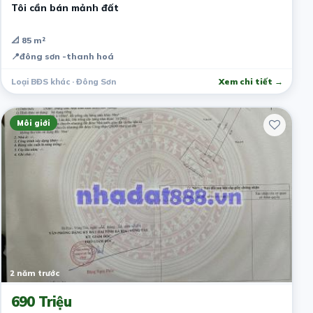
Tôi cần bán mảnh đất
📐 85 m²
📍
đông sơn -thanh hoá
Loại BĐS khác · Đông Sơn
Xem chi tiết →
Môi giới
2 năm trước
690 Triệu