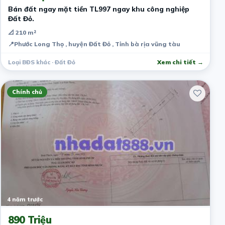
Bán đất ngay mặt tiền TL997 ngay khu công nghiệp
Đất Đỏ.
📐 210 m²
📍
Phước Long Thọ , huyện Đất Đỏ , Tỉnh bà rịa vũng tàu
Loại BĐS khác · Đất Đỏ
Xem chi tiết →
Chính chủ
4 năm trước
890 Triệu