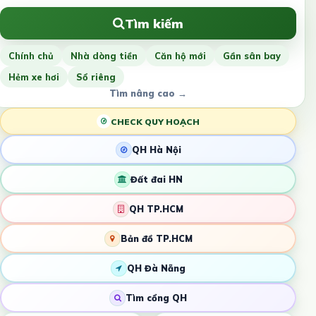
Tìm kiếm
Chính chủ
Nhà dòng tiền
Căn hộ mới
Gần sân bay
Hẻm xe hơi
Sổ riêng
Tìm nâng cao →
CHECK QUY HOẠCH
QH Hà Nội
Đất đai HN
QH TP.HCM
Bản đồ TP.HCM
QH Đà Nẵng
Tìm cổng QH