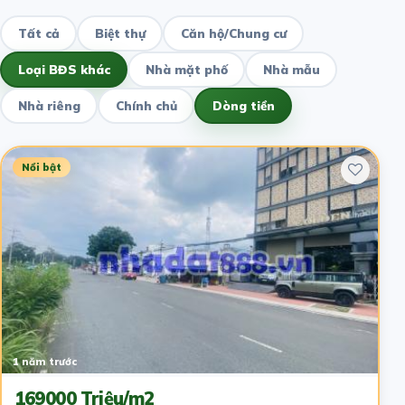
Tất cả
Biệt thự
Căn hộ/Chung cư
Loại BĐS khác
Nhà mặt phố
Nhà mẫu
Nhà riêng
Chính chủ
Dòng tiền
Nổi bật
1 năm trước
169000 Triệu/m2