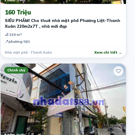
1 năm trước
160 Triệu
SIÊU PHẨM! Cho thuê nhà mặt phố Phương Liệt-Thanh
Xuân 220m2x7T , nhà mới đẹp
📐 220 m²
📍
phương liệt
Nhà mặt phố · Thanh Xuân
Xem chi tiết →
Chính chủ
6 năm trước