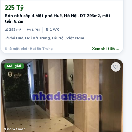
225 Tỷ
Bán nhà cấp 4 Mặt phố Huế, Hà Nội. DT 293m2, mặt
tiền 8,2m
📐 293 m²
🚿 1 WC
🛏 1 PN
📍
Phố Huế, Hai Bà Trưng, Hà Nội, Việt Nam
Nhà mặt phố · Hai Bà Trưng
Xem chi tiết →
Môi giới
1 năm trước