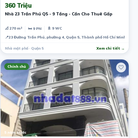
360 Triệu
Nhà 23 Trần Phú Q5 - 9 Tầng - Cần Cho Thuê Gấp
📐 270 m²
🚿 9 WC
🛏 9 PN
📍
23 Đường Trần Phú, phường 4, Quận 5, Thành phố Hồ Chí Minh, Việ
Nhà mặt phố · Quận 5
Xem chi tiết →
Chính chủ
5 năm trước