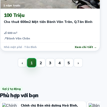
1 năm trước
100 Triệu
Cho thuê 600m2 Mặt tiền Bành Văn Trân, Q.Tân Bình
📐 600 m²
📍
Bành Văn Chân
Nhà mặt phố · Tân Bình
Xem chi tiết →
‹
1
2
3
4
5
›
Gợi ý tự động
Phù hợp với bạn
Chính chủ Bán nhà đường Hoà Bình,