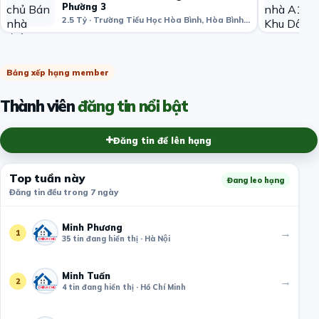
Phường 3
2.5 Tỷ · Trường Tiểu Học Hòa Bình, Hòa Bình, phường 3, Quận 11, Hồ Chí Minh, Việt Nam
Bảng xếp hạng member
Thành viên
đăng tin nổi bật
Đăng tin để lên hạng
Top tuần này
Đang leo hạng
Đăng tin đều trong 7 ngày
Minh Phương
→
1
35 tin đang hiển thị · Hà Nội
Minh Tuấn
→
2
4 tin đang hiển thị · Hồ Chí Minh