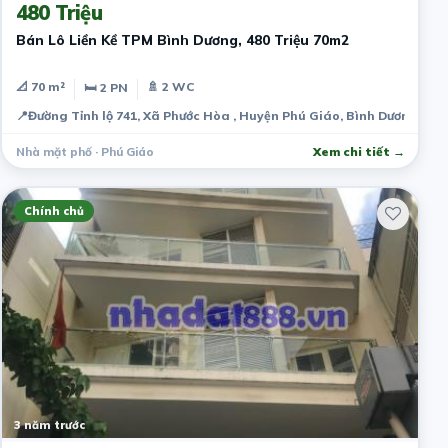
480 Triệu
Bán Lô Liền Kề TPM Bình Dương, 480 Triệu 70m2
📐 70 m²
🚿 2 WC
🛏 2 PN
📍
Đường Tỉnh lộ 741, Xã Phước Hòa , Huyện Phú Giáo, Bình Dương
Nhà mặt phố · Phú Giáo
Xem chi tiết →
Chính chủ
3 năm trước