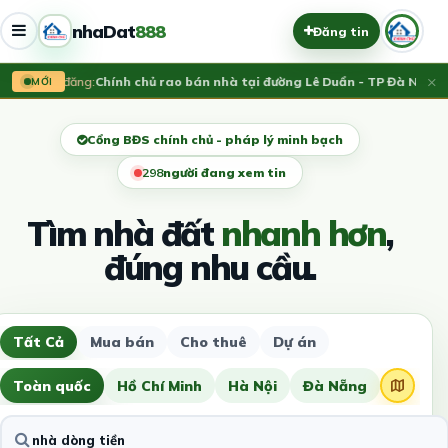
nhaDat
888
Đăng tin
×
Vừa đăng:
Chính chủ rao bán nhà tại đường Lê Duẩn - TP Đà Nẵng; D
MỚI
Cổng BĐS chính chủ - pháp lý minh bạch
302
người đang xem tin
Tìm nhà đất
nhanh hơn
,
đúng nhu cầu.
Tất Cả
Mua bán
Cho thuê
Dự án
Toàn quốc
Hồ Chí Minh
Hà Nội
Đà Nẵng