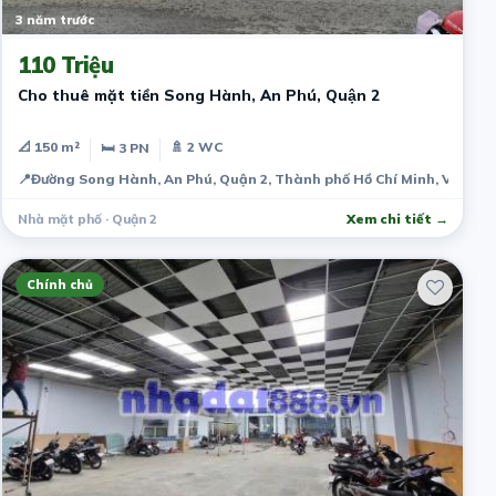
3 năm trước
110 Triệu
Cho thuê mặt tiền Song Hành, An Phú, Quận 2
📐 150 m²
🚿 2 WC
🛏 3 PN
📍
Đường Song Hành, An Phú, Quận 2, Thành phố Hồ Chí Minh, Việt N
Nhà mặt phố · Quận 2
Xem chi tiết →
Chính chủ