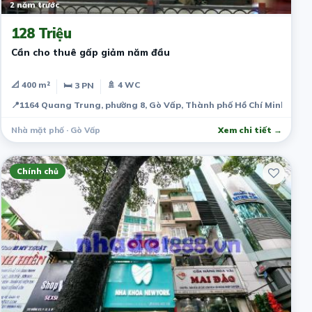
2 năm trước
128 Triệu
Cần cho thuê gấp giảm năm đầu
📐 400 m²
🚿 4 WC
🛏 3 PN
📍
1164 Quang Trung, phường 8, Gò Vấp, Thành phố Hồ Chí Minh, Việ
Nhà mặt phố · Gò Vấp
Xem chi tiết →
Chính chủ