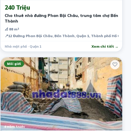
240 Triệu
Cho thuê nhà đường Phan Bội Châu, trung tâm chợ Bến
Thành
📐 88 m²
📍
12 Đường Phan Bội Châu, Bến Thành, Quận 1, Thành phố Hồ Chí Mi
Nhà mặt phố · Quận 1
Xem chi tiết →
Môi giới
4 năm trước