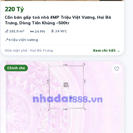
220 Tỷ
Cần bán gấp toà nhà #MP Triệu Việt Vương, Hai Bà
Trưng, Dòng Tiền Khủng ~500tr
📐 161.9 m²
🚿 24 WC
🛏 24 PN
📍
triệu việt vương
Nhà mặt phố · Hai Bà Trưng
Xem chi tiết →
Chính chủ
8 tháng trước