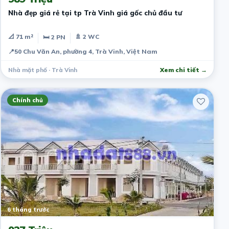
Nhà đẹp giá rẻ tại tp Trà Vinh giá gốc chủ đầu tư
📐 71 m²
🚿 2 WC
🛏 2 PN
📍
50 Chu Văn An, phường 4, Trà Vinh, Việt Nam
Nhà mặt phố · Trà Vinh
Xem chi tiết →
Chính chủ
6 tháng trước