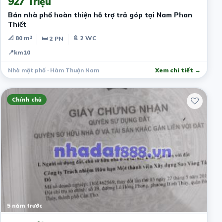
927 Triệu
Bán nhà phố hoàn thiện hỗ trợ trả góp tại Nam Phan
Thiết
📐 80 m²
🚿 2 WC
🛏 2 PN
📍
km10
Nhà mặt phố · Hàm Thuận Nam
Xem chi tiết →
Chính chủ
5 năm trước