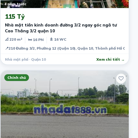
4 năm trước
115 Tỷ
Nhà mặt tiền kinh doanh đường 3/2 ngay góc ngã tư
Cao Thắng 3/2 quận 10
📐 220 m²
🚿 16 WC
🛏 16 PN
📍
210 Đường 3/2, Phường 12 (Quận 10), Quận 10, Thành phố Hồ Chí Mi
Nhà mặt phố · Quận 10
Xem chi tiết →
Chính chủ